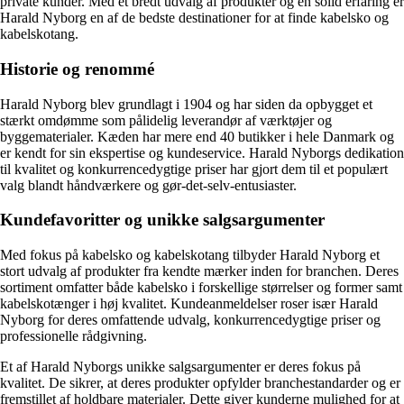
private kunder. Med et bredt udvalg af produkter og en solid erfaring er
Harald Nyborg en af de bedste destinationer for at finde kabelsko og
kabelskotang.
Historie og renommé
Harald Nyborg blev grundlagt i 1904 og har siden da opbygget et
stærkt omdømme som pålidelig leverandør af værktøjer og
byggematerialer. Kæden har mere end 40 butikker i hele Danmark og
er kendt for sin ekspertise og kundeservice. Harald Nyborgs dedikation
til kvalitet og konkurrencedygtige priser har gjort dem til et populært
valg blandt håndværkere og gør-det-selv-entusiaster.
Kundefavoritter og unikke salgsargumenter
Med fokus på kabelsko og kabelskotang tilbyder Harald Nyborg et
stort udvalg af produkter fra kendte mærker inden for branchen. Deres
sortiment omfatter både kabelsko i forskellige størrelser og former samt
kabelskotænger i høj kvalitet. Kundeanmeldelser roser især Harald
Nyborg for deres omfattende udvalg, konkurrencedygtige priser og
professionelle rådgivning.
Et af Harald Nyborgs unikke salgsargumenter er deres fokus på
kvalitet. De sikrer, at deres produkter opfylder branchestandarder og er
fremstillet af holdbare materialer. Dette giver kunderne mulighed for at