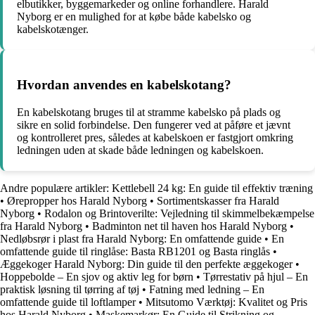
elbutikker, byggemarkeder og online forhandlere. Harald
Nyborg er en mulighed for at købe både kabelsko og
kabelskotænger.
Hvordan anvendes en kabelskotang?
En kabelskotang bruges til at stramme kabelsko på plads og
sikre en solid forbindelse. Den fungerer ved at påføre et jævnt
og kontrolleret pres, således at kabelskoen er fastgjort omkring
ledningen uden at skade både ledningen og kabelskoen.
Andre populære artikler:
Kettlebell 24 kg: En guide til effektiv træning
•
Ørepropper hos Harald Nyborg
•
Sortimentskasser fra Harald
Nyborg
•
Rodalon og Brintoverilte: Vejledning til skimmelbekæmpelse
fra Harald Nyborg
•
Badminton net til haven hos Harald Nyborg
•
Nedløbsrør i plast fra Harald Nyborg: En omfattende guide
•
En
omfattende guide til ringlåse: Basta RB1201 og Basta ringlås
•
Æggekoger Harald Nyborg: Din guide til den perfekte æggekoger
•
Hoppebolde – En sjov og aktiv leg for børn
•
Tørrestativ på hjul – En
praktisk løsning til tørring af tøj
•
Fatning med ledning – En
omfattende guide til loftlamper
•
Mitsutomo Værktøj: Kvalitet og Pris
hos Harald Nyborg
•
Maskemarkør: En Guide til Strikning og