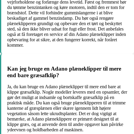
vejrforholdene og forlænge dens levetid. Først og fremmest bør
du tømme benzintanken og køre motoren, indtil den er tom for
brændstof. Dette vil forhindre gummislangerne i at blive
beskadiget af gammel benzindamp. Du bør også rengøre
plæneklipperen grundigt og opbevare den et tørt og beskyttet
sted, så den ikke bliver udsat for fugt eller frost. Det anbefales
også at få foretaget en service af din Adano plæneklipper inden
opbevaring for at sikre, at den fungerer korrekt, når foråret
kommer.
Kan jeg bruge en Adano plæneklipper til mere
end bare græsafklip?
Ja, du kan bruge en Adano plæneklipper til mere end bare at
klippe græsafklip. Nogle modeller leveres med en opsamler, der
gør det muligt at indsamle og bortskaffe græsafklip på en
praktisk måde. Du kan også bruge plæneklipperen til at trimme
kanterne af græsplænen eller skære igennem lidt højere
vegetation såsom lette ukrudtsplanter. Det er dog vigtigt at
bemærke, at Adano plæneklippere er primært designet til at
klippe græs, og at anvende dem til andre opgaver kan påvirke
ydeevnen og holdbarheden af maskinen.