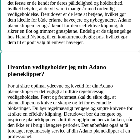
det første er de kendt for deres pålidelighed og holdbarhed,
hvilket betyder, at de vil vare i mange år med ordentlig
vedligeholdelse. Derudover er de lette at betjene, hvilket gør
dem ideelle for både erfarne haveejere og nybegyndere. Adano
plæneklippere er også kendt for deres effektive klipning, der
sikrer en flot og trimmet græsplæne. Endelig er de tilgængelige
hos Harald Nyborg til en konkurrencedygtig pris, hvilket gør
dem til et godt valg til enhver haveejer.
Hvordan vedligeholder jeg min Adano
plæneklipper?
For at sikre optimal ydeevne og levetid for din Adano
plæneklipper er det vigtigt at udføre regelmæssig
vedligeholdelse. Først og fremmest skal du sikre dig, at
plæneklipperens knive er skarpe og fri for eventuelle
blokeringer. Du bør regelmæssigt rengøre og smøre knivene for
at sikre en effektiv klipning. Derudover bør du rengøre og
inspicere plæneklipperens luftfilter og tømme benzintanken, når
den ikke er i brug i længere perioder. Det anbefales også at få
foretaget regelmæssig service af din Adano plæneklipper af en
professionel.