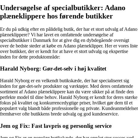
Undersøgelse af specialbutikker: Adano
plæneklippere hos førende butikker
Er du på udkig efter en pålidelig butik, der har et stort udvalg af Adano
plæneklippere? Vi har lavet en omfattende undersøgelse af
specialbutikker i Danmark for at give dig en dybdegående oversigt
over de bedste steder at købe en Adano plæneklipper. Her er vores liste
over butikker, der er kendt for at have et stort udvalg og ekspertise
inden for dette produktområde:
Harald Nyborg: Gør-det-selv i høj kvalitet
Harald Nyborg er en velkendt butikskæde, der har specialiseret sig
inden for gør-det-selv produkter og værktøjer. Med deres omfattende
sortiment af Adano plæneklippere kan du være sikker på at finde den
perfekte model til dine behov. Harald Nyborg er kendt for deres stærke
fokus på kvalitet og konkurrencedygtige priser, hvilket gør dem til et
populært valg blandt både professionelle og private. Kundeanmeldelser
fremhæver ofte butikkens brede udvalg og god kundeservice.
Jem og Fix: Fast lavpris og personlig service
Jem og Fix er en populær butikskæde, der har opnået stor succes ved