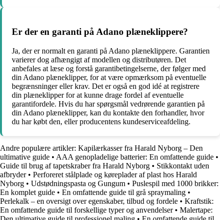
Er der en garanti på Adano plæneklippere?
Ja, der er normalt en garanti på Adano plæneklippere. Garantien
varierer dog afhængigt af modellen og distributøren. Det
anbefales at læse og forstå garantibetingelserne, der følger med
din Adano plæneklipper, for at være opmærksom på eventuelle
begrænsninger eller krav. Det er også en god idé at registrere
din plæneklipper for at kunne drage fordel af eventuelle
garantifordele. Hvis du har spørgsmål vedrørende garantien på
din Adano plæneklipper, kan du kontakte den forhandler, hvor
du har købt den, eller producentens kundeserviceafdeling.
Andre populære artikler:
Kapilærkasser fra Harald Nyborg – Den
ultimative guide
•
AAA genopladelige batterier: En omfattende guide
•
Guide til brug af tapetskraber fra Harald Nyborg
•
Stikkontakt uden
afbryder
•
Perforeret stålplade og køreplader af plast hos Harald
Nyborg
•
Udstødningspasta og Gungum
•
Puslespil med 1000 brikker:
En komplet guide
•
En omfattende guide til grå spraymaling
•
Perlekalk – en oversigt over egenskaber, tilbud og fordele
•
Kraftstik:
En omfattende guide til forskellige typer og anvendelser
•
Malertape:
Den ultimative guide til professionel maling
•
En omfattende guide til