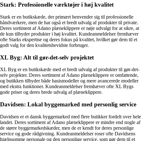
Stark: Professionelle værktøjer i høj kvalitet
Stark er en butikskæde, der primært henvender sig til professionelle
håndværkere, men de har også et bredt udvalg af produkter til private.
Deres sortiment af Adano plæneklippere er nøje udvalgt for at sikre, at
de kun tilbyder produkter i høj kvalitet. Kundeanmeldelser fremhæver
ofte Starks ekspertise og deres fokus på kvalitet, hvilket gør dem til et
godt valg for den kvalitetsbevidste forbruger.
XL Byg: Alt til gør-det-selv projektet
XL Byg er en butikskæde med et bredt udvalg af produkter til gør-det-
selv projekter. Deres sortiment af Adano plæneklippere er omfattende,
og butikken tilbyder både basismodeller og mere avancerede modeller
med ekstra funktioner. Kundeanmeldelser fremhæver ofte XL Bygs
gode priser og deres brede udvalg af plæneklippere.
Davidsen: Lokal byggemarked med personlig service
Davidsen er et dansk byggemarked med flere butikker fordelt over hele
landet. Deres sortiment af Adano plæneklippere er mindre end nogle af
de større byggemarkedskæder, men de er kendt for deres personlige
service og gode rådgivning. Kundeanmeldelser roser ofte Davidsens
hjælpsomme personale og den personlige service, som gør dem til et