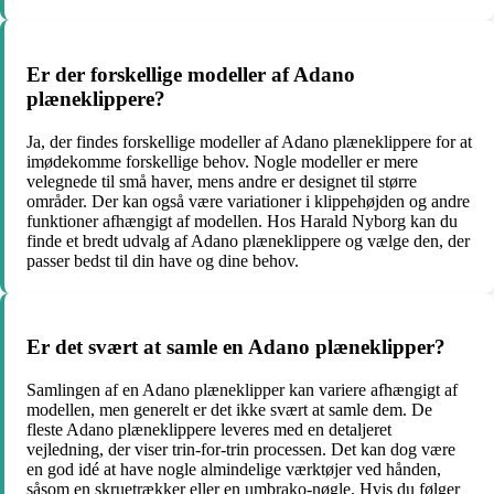
Er der forskellige modeller af Adano
plæneklippere?
Ja, der findes forskellige modeller af Adano plæneklippere for at
imødekomme forskellige behov. Nogle modeller er mere
velegnede til små haver, mens andre er designet til større
områder. Der kan også være variationer i klippehøjden og andre
funktioner afhængigt af modellen. Hos Harald Nyborg kan du
finde et bredt udvalg af Adano plæneklippere og vælge den, der
passer bedst til din have og dine behov.
Er det svært at samle en Adano plæneklipper?
Samlingen af en Adano plæneklipper kan variere afhængigt af
modellen, men generelt er det ikke svært at samle dem. De
fleste Adano plæneklippere leveres med en detaljeret
vejledning, der viser trin-for-trin processen. Det kan dog være
en god idé at have nogle almindelige værktøjer ved hånden,
såsom en skruetrækker eller en umbrako-nøgle. Hvis du følger