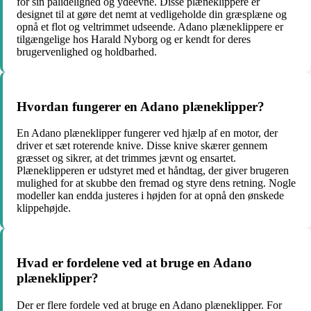
for sin pålidelighed og ydeevne. Disse plæneklippere er
designet til at gøre det nemt at vedligeholde din græsplæne og
opnå et flot og veltrimmet udseende. Adano plæneklippere er
tilgængelige hos Harald Nyborg og er kendt for deres
brugervenlighed og holdbarhed.
Hvordan fungerer en Adano plæneklipper?
En Adano plæneklipper fungerer ved hjælp af en motor, der
driver et sæt roterende knive. Disse knive skærer gennem
græsset og sikrer, at det trimmes jævnt og ensartet.
Plæneklipperen er udstyret med et håndtag, der giver brugeren
mulighed for at skubbe den fremad og styre dens retning. Nogle
modeller kan endda justeres i højden for at opnå den ønskede
klippehøjde.
Hvad er fordelene ved at bruge en Adano
plæneklipper?
Der er flere fordele ved at bruge en Adano plæneklipper. For