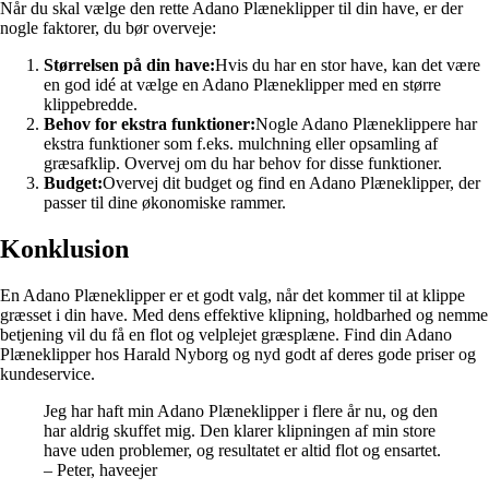
Når du skal vælge den rette Adano Plæneklipper til din have, er der
nogle faktorer, du bør overveje:
Størrelsen på din have:
Hvis du har en stor have, kan det være
en god idé at vælge en Adano Plæneklipper med en større
klippebredde.
Behov for ekstra funktioner:
Nogle Adano Plæneklippere har
ekstra funktioner som f.eks. mulchning eller opsamling af
græsafklip. Overvej om du har behov for disse funktioner.
Budget:
Overvej dit budget og find en Adano Plæneklipper, der
passer til dine økonomiske rammer.
Konklusion
En Adano Plæneklipper er et godt valg, når det kommer til at klippe
græsset i din have. Med dens effektive klipning, holdbarhed og nemme
betjening vil du få en flot og velplejet græsplæne. Find din Adano
Plæneklipper hos Harald Nyborg og nyd godt af deres gode priser og
kundeservice.
Jeg har haft min Adano Plæneklipper i flere år nu, og den
har aldrig skuffet mig. Den klarer klipningen af min store
have uden problemer, og resultatet er altid flot og ensartet.
– Peter, haveejer