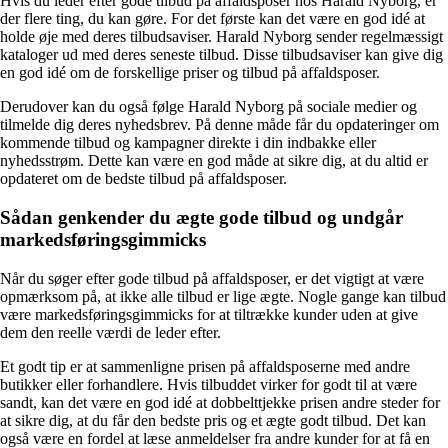
Hvis du leder efter gode tilbud på affaldsposer hos Harald Nyborg, er
der flere ting, du kan gøre. For det første kan det være en god idé at
holde øje med deres tilbudsaviser. Harald Nyborg sender regelmæssigt
kataloger ud med deres seneste tilbud. Disse tilbudsaviser kan give dig
en god idé om de forskellige priser og tilbud på affaldsposer.
Derudover kan du også følge Harald Nyborg på sociale medier og
tilmelde dig deres nyhedsbrev. På denne måde får du opdateringer om
kommende tilbud og kampagner direkte i din indbakke eller
nyhedsstrøm. Dette kan være en god måde at sikre dig, at du altid er
opdateret om de bedste tilbud på affaldsposer.
Sådan genkender du ægte gode tilbud og undgår
markedsføringsgimmicks
Når du søger efter gode tilbud på affaldsposer, er det vigtigt at være
opmærksom på, at ikke alle tilbud er lige ægte. Nogle gange kan tilbud
være markedsføringsgimmicks for at tiltrække kunder uden at give
dem den reelle værdi de leder efter.
Et godt tip er at sammenligne prisen på affaldsposerne med andre
butikker eller forhandlere. Hvis tilbuddet virker for godt til at være
sandt, kan det være en god idé at dobbelttjekke prisen andre steder for
at sikre dig, at du får den bedste pris og et ægte godt tilbud. Det kan
også være en fordel at læse anmeldelser fra andre kunder for at få en