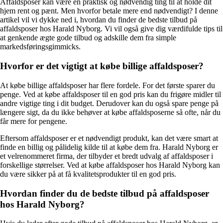
Affaldsposer kan være en praktisk og nødvendig ting til at holde dit
hjem rent og pænt. Men hvorfor betale mere end nødvendigt? I denne
artikel vil vi dykke ned i, hvordan du finder de bedste tilbud på
affaldsposer hos Harald Nyborg. Vi vil også give dig værdifulde tips til
at genkende ægte gode tilbud og adskille dem fra simple
markedsføringsgimmicks.
Hvorfor er det vigtigt at købe billige affaldsposer?
At købe billige affaldsposer har flere fordele. For det første sparer du
penge. Ved at købe affaldsposer til en god pris kan du frigøre midler til
andre vigtige ting i dit budget. Derudover kan du også spare penge på
længere sigt, da du ikke behøver at købe affaldsposerne så ofte, når du
får mere for pengene.
Eftersom affaldsposer er et nødvendigt produkt, kan det være smart at
finde en billig og pålidelig kilde til at købe dem fra. Harald Nyborg er
et velrenommeret firma, der tilbyder et bredt udvalg af affaldsposer i
forskellige størrelser. Ved at købe affaldsposer hos Harald Nyborg kan
du være sikker på at få kvalitetsprodukter til en god pris.
Hvordan finder du de bedste tilbud på affaldsposer
hos Harald Nyborg?