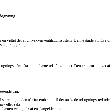
ådgivning
 en vigtig del af dit køkkenventilationssystem. Denne guide vil give di
else og rengøring.
 udsugningsluften fra din emhætte ud af køkkenet. Den er normalt lavet a
æggende trin:
sikre dig, at den når fra emhætten til det ønskede udsugningssted uden
iv eller saks.
 emhætten ved hjælp af en slangeklemme.