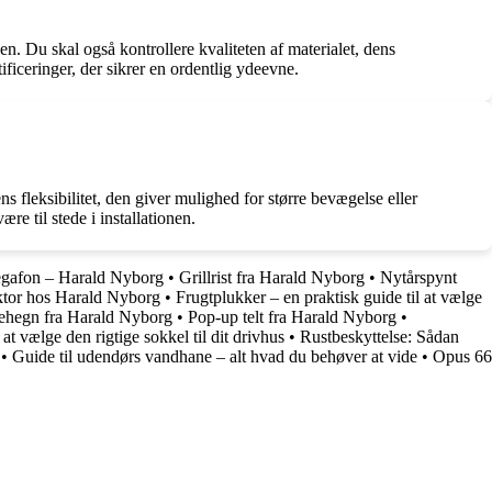
nen. Du skal også kontrollere kvaliteten af materialet, dens
tificeringer, der sikrer en ordentlig ydeevne.
?
s fleksibilitet, den giver mulighed for større bevægelse eller
re til stede i installationen.
gafon – Harald Nyborg
•
Grillrist fra Harald Nyborg
•
Nytårspynt
aktor hos Harald Nyborg
•
Frugtplukker – en praktisk guide til at vælge
lehegn fra Harald Nyborg
•
Pop-up telt fra Harald Nyborg
•
at vælge den rigtige sokkel til dit drivhus
•
Rustbeskyttelse: Sådan
•
Guide til udendørs vandhane – alt hvad du behøver at vide
•
Opus 66