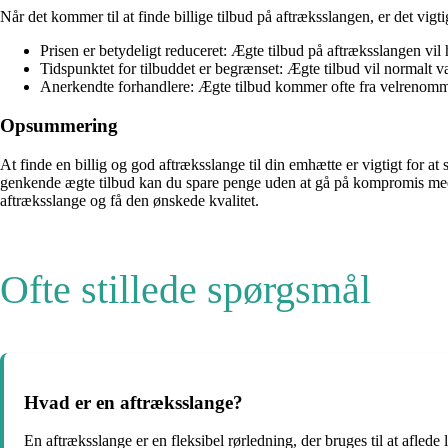
Når det kommer til at finde billige tilbud på aftræksslangen, er det vigti
Prisen er betydeligt reduceret: Ægte tilbud på aftræksslangen vil h
Tidspunktet for tilbuddet er begrænset: Ægte tilbud vil normalt vær
Anerkendte forhandlere: Ægte tilbud kommer ofte fra velrenommered
Opsummering
At finde en billig og god aftræksslange til din emhætte er vigtigt for a
genkende ægte tilbud kan du spare penge uden at gå på kompromis med kv
aftræksslange og få den ønskede kvalitet.
Ofte stillede spørgsmål
Hvad er en aftræksslange?
En aftræksslange er en fleksibel rørledning, der bruges til at aflede