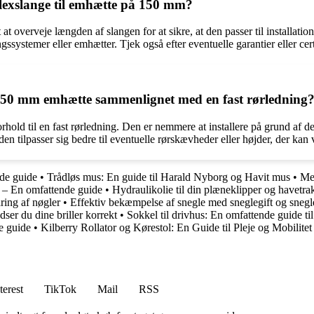
 flexslange til emhætte på 150 mm?
t overveje længden af slangen for at sikre, at den passer til installatio
ingssystemer eller emhætter. Tjek også efter eventuelle garantier eller cer
n 150 mm emhætte sammenlignet med en fast rørledning
hold til en fast rørledning. Den er nemmere at installere på grund af den
n tilpasser sig bedre til eventuelle rørskævheder eller højder, der kan væ
de guide
•
Trådløs mus: En guide til Harald Nyborg og Havit mus
•
Me
 – En omfattende guide
•
Hydraulikolie til din plæneklipper og havetr
ring af nøgler
•
Effektiv bekæmpelse af snegle med sneglegift og sneg
ser du dine briller korrekt
•
Sokkel til drivhus: En omfattende guide til 
e guide
•
Kilberry Rollator og Kørestol: En Guide til Pleje og Mobilitet
terest
TikTok
Mail
RSS