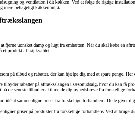
sugning og ventilation i dit køkken. Ved at følge de rigtige installatio
e og mere behageligt køkkenmiljø.
 aftræksslangen
t fjerne uønsket damp og lugt fra emhætten. Når du skal købe en aftrækss
 et produkt af høj kvalitet.
som på tilbud og rabatter, der kan hjælpe dig med at spare penge. Her er 
tilbyder rabatter på aftræksslangen i sæsonudsalg, hvor du kan få produ
å de seneste tilbud er at tilmelde dig nyhedsbreve fra forskellige forhan
d idé at sammenligne priser fra forskellige forhandlere. Dette giver dig
ligner priser på produkter fra forskellige forhandlere. Ved at bruge d