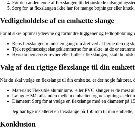
Før den anden ende af flexslangen til det ønskede udsugningsst
Sørg for, at flexslangen ikke har for mange bøjninger eller knæk
Vedligeholdelse af en emhætte slange
For at sikre optimal ydeevne og forhindre lugtgener og fedtophobning e
Rens flexslangen mindst en gang om året ved at fjerne den og skyl
Tjek regelmæssigt slangeklemmerne for at sikre, at de er stramme
Hvis du bemærker revner eller huller i flexslangen, skal du uds
Valg af den rigtige flexslange til din emhæt
Når du skal vælge en flexslange til din emhætte, er der nogle faktorer, 
Materiale: Fleksible aluminiums- eller PVC-slanger er de mest 
Længde: Mål afstanden mellem emhætten og udsugningsstedet nøj
Diameter: Sørg for at vælge en flexslange med en diameter på 15
Jeg har lige installeret en flexslange på 150 mm til min emhætte,
Konklusion