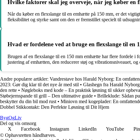
Hvilke faktorer skal jeg overveje, når jeg køber en
Når du køber en flexslange til en emhætte på 150 mm, er det vigtigt a
fleksibilitet og styrke samt om den er fremstillet specielt til udsugn
Hvad er fordelene ved at bruge en flexslange til e
Brugen af en flexslange til en 150 mm emhætte har flere fordele i for
justering af emhætten, den reducerer støj og vibrationsniveauet, og de
Andre populære artikler:
Vandrestave hos Harald Nyborg: En omfatten
2023: Gør dig klar til det nye år med stil
•
Glashegn fra Harald Nyborg
den rette
•
Nøgleboks med kode – En praktisk løsning til sikker opbeva
Støbejernspande til grill – Den ultimative guide
•
Brilleklude: Sådan pud
beskytter du din bil mod rust
•
Miniovn med kogeplader: En omfattend
Dobbel Stikkontakt: Den Perfekte Løsning til Dit Hjem
Byg
Og
Liv
Del og vis omsorg
X
Facebook
Instagram
LinkedIn
YouTube
Pin
© Ophavsretten håndhæves.