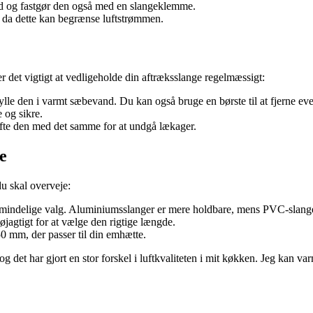
ed og fastgør den også med en slangeklemme.
, da dette kan begrænse luftstrømmen.
r det vigtigt at vedligeholde din aftræksslange regelmæssigt:
le den i varmt sæbevand. Du kan også bruge en børste til at fjerne event
 og sikre.
kifte den med det samme for at undgå lækager.
te
du skal overveje:
almindelige valg. Aluminiumsslanger er mere holdbare, mens PVC-slanger
agtigt for at vælge den rigtige længde.
0 mm, der passer til din emhætte.
 og det har gjort en stor forskel i luftkvaliteten i mit køkken. Jeg kan 