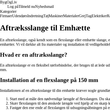
Byg
Og
Liv
Log på
Tilmeld nu
Nyhedsmail
Kategorier
Firmaer
Udendørs
Indretning
Tøj
Maskiner
Materialer
Grej
Tag
Elektriker
R
Aftræksslange til Emhætte
En aftræksslange, også kendt som en flexslange eller emhætte slange, er
emhætter. Vi vil dække alt fra materialer og installation til vedligehold
Hvad er en aftræksslange?
En aftræksslange er en fleksibel rørforbindelse, der bruges til at lede
mm.
Installation af en flexslange på 150 mm
Installationen af en aftræksslange til din emhætte kræver nogle grundl
Start med at måle den nødvendige længde af flexslangen. Du skal 
Skær flexslangen til den ønskede længde ved hjælp af en skarp kn
Fastgør den ene ende af flexslangen til udsugningsåbningen på