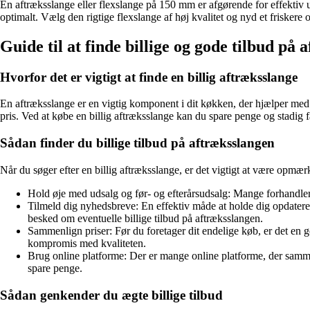
En aftræksslange eller flexslange på 150 mm er afgørende for effektiv ud
optimalt. Vælg den rigtige flexslange af høj kvalitet og nyd et frisker
Guide til at finde billige og gode tilbud på
Hvorfor det er vigtigt at finde en billig aftræksslange
En aftræksslange er en vigtig komponent i dit køkken, der hjælper med a
pris. Ved at købe en billig aftræksslange kan du spare penge og stadig få
Sådan finder du billige tilbud på aftræksslangen
Når du søger efter en billig aftræksslange, er det vigtigt at være opmærk
Hold øje med udsalg og før- og efterårsudsalg: Mange forhandlere 
Tilmeld dig nyhedsbreve: En effektiv måde at holde dig opdateret p
besked om eventuelle billige tilbud på aftræksslangen.
Sammenlign priser: Før du foretager dit endelige køb, er det en go
kompromis med kvaliteten.
Brug online platforme: Der er mange online platforme, der sammen
spare penge.
Sådan genkender du ægte billige tilbud