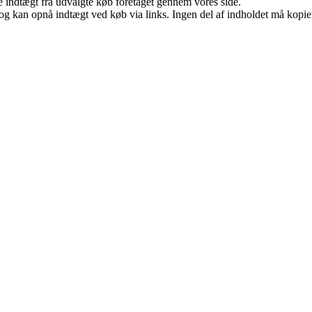
e indtægt fra udvalgte køb foretaget gennem vores side.
og kan opnå indtægt ved køb via links. Ingen del af indholdet må kopiere