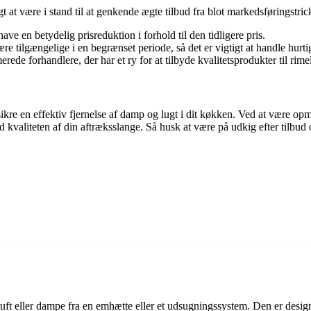
gt at være i stand til at genkende ægte tilbud fra blot markedsføringstric
ave en betydelig prisreduktion i forhold til den tidligere pris.
e tilgængelige i en begrænset periode, så det er vigtigt at handle hurtigt
e forhandlere, der har et ry for at tilbyde kvalitetsprodukter til rimel
t sikre en effektiv fjernelse af damp og lugt i dit køkken. Ved at være o
aliteten af din aftræksslange. Så husk at være på udkig efter tilbud o
 luft eller dampe fra en emhætte eller et udsugningssystem. Den er design