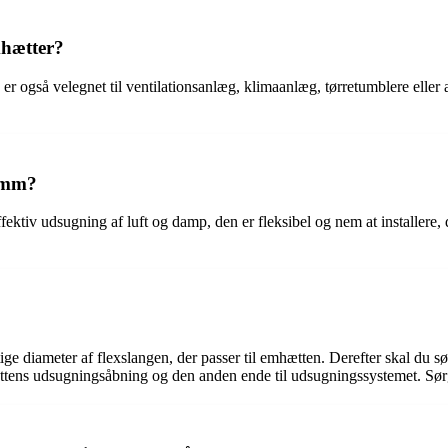
mhætter?
er også velegnet til ventilationsanlæg, klimaanlæg, tørretumblere eller a
0 mm?
fektiv udsugning af luft og damp, den er fleksibel og nem at installere
ge diameter af flexslangen, der passer til emhætten. Derefter skal du sørg
ens udsugningsåbning og den anden ende til udsugningssystemet. Sørg fo