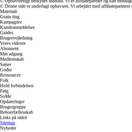
© Ophavsretligt beskyttet indhold. Vi er affiliatepartner og kan modtag
© Denne side er underlagt ophavsret. Vi arbejder med affiliatepartnere 
Materiale
Gratis ting
Kampagner
Kundeanmeldelser
Guides
Brugervejledning
Vores videoer
Abonnent
Min adgang
Medlemskab
Satser
Goder
Ressourcer
Folk
Hold forbindelsen
Følg
SoMe
Opdateringer
Brugergruppe
Beboerfællesskab
Links på siden
Sitemap
Nyheder