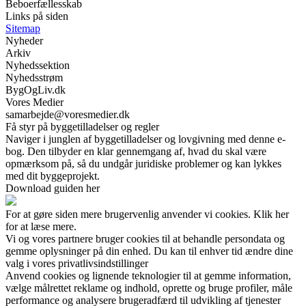
Beboerfællesskab
Links på siden
Sitemap
Nyheder
Arkiv
Nyhedssektion
Nyhedsstrøm
BygOgLiv.dk
Vores Medier
samarbejde@voresmedier.dk
Få styr på byggetilladelser og regler
Naviger i junglen af byggetilladelser og lovgivning med denne e-
bog. Den tilbyder en klar gennemgang af, hvad du skal være
opmærksom på, så du undgår juridiske problemer og kan lykkes
med dit byggeprojekt.
Download guiden her
For at gøre siden mere brugervenlig anvender vi cookies. Klik her
for at læse mere.
Vi og vores partnere bruger cookies til at behandle persondata og
gemme oplysninger på din enhed. Du kan til enhver tid ændre dine
valg i vores privatlivsindstillinger
Anvend cookies og lignende teknologier til at gemme information,
vælge målrettet reklame og indhold, oprette og bruge profiler, måle
performance og analysere brugeradfærd til udvikling af tjenester