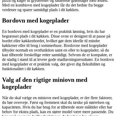
pizza og kager til gryderetter og sauterede grøntsager med lethed.
Med en kombiovn med kogeplader får du det bedste fra begge
verdener og sparer samtidigt plads i dit køkken.
Bordovn med kogeplader
En bordovn med kogeplader er en praktisk løsning, hvis du har
begrænset plads i dit køkken. Disse ovne er designet til at passe på
bordet eller køkkenbordet, hvilket gør dem ideelle til mindre
køkkener eller til brug i sommerhuse. Bordovne med kogeplader
tilbyder normalt en ovnfunktion samt en eller to kogeplader, så du
kan tilberede forskellige retter samtidigt. Selvom de er kompakte, er
de stadig i stand til at levere gode madlavningsresultater. En bordovn
med kogeplader er et praktisk valg, der giver dig fleksibilitet og
funktionalitet i dit køkken.
Valg af den rigtige miniovn med
kogeplader
Når du skal vælge en miniovn med kogeplader, er der flere faktorer,
du bør overveje. Først og fremmest skal du tænke på størrelsen og
kapaciteten. Hvis du har brug for at tilberede store måltider eller har
behov for ekstra plads, kan en større model være mere passende. Du