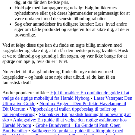
dig, at du får den bedste pris.
Hold øje med kampagner og udsalg: Følg butikkernes
nyhedsbreve eller tjek deres hjemmesider regelmæssigt for at
være opdateret med de seneste tilbud og rabatter.
Søg efter anmeldelser fra tidligere kunder: Læs, hvad andre
siger om både produktet og sælgeren for at sikre dig, at de er
troværdige.
Ved at følge disse tips kan du finde en ægte billig miniovn med
kogeplader og sikre dig, at du får den bedste pris og kvalitet. Husk
at være tålmodig og grundig i din søgen, og vær ikke bange for at
spørge om hjælp, hvis du er i tvivl.
Nu er det tid til at gå ud der og finde din nye miniovn med
kogeplader – og husk at se nøje efter tilbud, så du kan få en
fantastisk deal!
Andre populære artikler:
Hjul til møbler: En omfattende guide til at
vælge de rigtige møbelhjul fra Harald Nyborg
•
Laser Vaterpas: Den
Ultimative Guide
•
Nordlux Agger – Den Perfekte Havelampe til
Dit Uderum
•
Vippebeslag til trailer, tippebeslag til trailer og
traileropbevaring
•
Skobakker: En praktisk løsning til opbevaring af
sko
•
Anlægsrive: En guide til at vælge den rigtige asfaltrager hos
Harald Nyborg
•
Grohe Bundventil – En Guide til Push-Open
Bundventiler
•
Saftkoger: En praktisk guide til saftkogning med