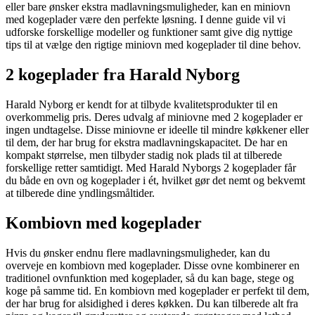
eller bare ønsker ekstra madlavningsmuligheder, kan en miniovn
med kogeplader være den perfekte løsning. I denne guide vil vi
udforske forskellige modeller og funktioner samt give dig nyttige
tips til at vælge den rigtige miniovn med kogeplader til dine behov.
2 kogeplader fra Harald Nyborg
Harald Nyborg er kendt for at tilbyde kvalitetsprodukter til en
overkommelig pris. Deres udvalg af miniovne med 2 kogeplader er
ingen undtagelse. Disse miniovne er ideelle til mindre køkkener eller
til dem, der har brug for ekstra madlavningskapacitet. De har en
kompakt størrelse, men tilbyder stadig nok plads til at tilberede
forskellige retter samtidigt. Med Harald Nyborgs 2 kogeplader får
du både en ovn og kogeplader i ét, hvilket gør det nemt og bekvemt
at tilberede dine yndlingsmåltider.
Kombiovn med kogeplader
Hvis du ønsker endnu flere madlavningsmuligheder, kan du
overveje en kombiovn med kogeplader. Disse ovne kombinerer en
traditionel ovnfunktion med kogeplader, så du kan bage, stege og
koge på samme tid. En kombiovn med kogeplader er perfekt til dem,
der har brug for alsidighed i deres køkken. Du kan tilberede alt fra