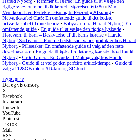
Harald Nyborg
•
Rammer til lærred: En guide til at vælge den
rigtige svæveramme til dit lærred i størrelsen 60×80
•
Mini
Ventilator: Den Perfekte Løsning til Personlig Afkøling
•
Netværkskabel Cat6: En omfattende guide til det bedste
netværkskabel til dine behov
•
Babyalarm fra Harald Nyborg: En
omfattende guide
•
En guide til at vælge den rigtige lyskæde
•
Høreværn til børn – Beskyttelse af dit barns hørelse
•
Harald
Nyborg Sodavand – Find de bedste sodavandsprodukter hos Harald
Nyborg
•
Pilleæsker: En omfattende guide til valg af den rette
doseringsæske
•
En guide til køb af rollator og kørestol hos Harald
Nyborg
•
Grøn Umbra: En Guide til Malingsvalg hos Harald
Nyborg
•
Guide til at vælge den perfekte arkitektlampe
•
Guide til
valg af 128GB micro SD-kort og SD-kort
Byg
Og
Liv
Del og vis omsorg
X
Facebook
Instagram
LinkedIn
YouTube
Pinterest
TikTok
Mail
RSS