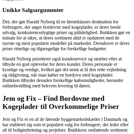
Unikke Salgsargumenter
Det, der gør Harald Nyborg til en førsteklasses destination for
forbrugere, der søger bordovne med kogeplader, er deres brede
udvalg, konkurrencedygtige priser og pålidelighed. Butikken gør en
indsats for at sikre, at deres sortiment altid er opdateret med de
nyeste og mest populære modeller på markedet. Derudover er deres
priser rimelige og tilgængelige for forskellige budgetter.
Harald Nyborg prioriterer også kundeservice og stræber efter at
tilbyde en god oplevelse for deres kunder. Deres personale er
kyndige og venlige, hvilket gør det nemt at få den rette vejledning
og rådgivning, når man køber en bordovn med kogeplader.
Butikken tilbyder desuden forskellige købsmuligheder, herunder
onlinebestilling med bekvem levering til døren.
Jem og Fix – Find Bordovne med
Kogeplader til Overkommelige Priser
Jem og Fix er en af de førende byggemarkedskæder i Danmark og
har etableret sig som et populært valg for forbrugere, der leder efter
alt til boligindretning og projekter. Butikkens omfattende sortiment