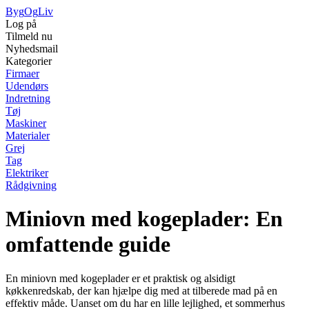
Byg
Og
Liv
Log på
Tilmeld nu
Nyhedsmail
Kategorier
Firmaer
Udendørs
Indretning
Tøj
Maskiner
Materialer
Grej
Tag
Elektriker
Rådgivning
Miniovn med kogeplader: En
omfattende guide
En miniovn med kogeplader er et praktisk og alsidigt
køkkenredskab, der kan hjælpe dig med at tilberede mad på en
effektiv måde. Uanset om du har en lille lejlighed, et sommerhus