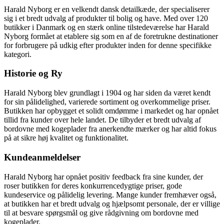
Harald Nyborg er en velkendt dansk detailkæde, der specialiserer
sig i et bredt udvalg af produkter til bolig og have. Med over 120
butikker i Danmark og en stærk online tilstedeværelse har Harald
Nyborg formået at etablere sig som en af de foretrukne destinationer
for forbrugere på udkig efter produkter inden for denne specifikke
kategori.
Historie og Ry
Harald Nyborg blev grundlagt i 1904 og har siden da været kendt
for sin pålidelighed, varierede sortiment og overkommelige priser.
Butikken har opbygget et solidt omdømme i markedet og har opnået
tillid fra kunder over hele landet. De tilbyder et bredt udvalg af
bordovne med kogeplader fra anerkendte mærker og har altid fokus
på at sikre høj kvalitet og funktionalitet.
Kundeanmeldelser
Harald Nyborg har opnået positiv feedback fra sine kunder, der
roser butikken for deres konkurrencedygtige priser, gode
kundeservice og pålidelig levering. Mange kunder fremhæver også,
at butikken har et bredt udvalg og hjælpsomt personale, der er villige
til at besvare spørgsmål og give rådgivning om bordovne med
kogeplader.