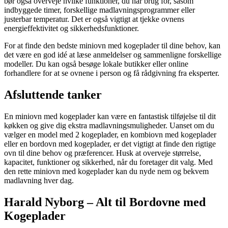
bør også overveje hvilke funktioner, du har brug for, såsom
indbyggede timer, forskellige madlavningsprogrammer eller
justerbar temperatur. Det er også vigtigt at tjekke ovnens
energieffektivitet og sikkerhedsfunktioner.
For at finde den bedste miniovn med kogeplader til dine behov, kan
det være en god idé at læse anmeldelser og sammenligne forskellige
modeller. Du kan også besøge lokale butikker eller online
forhandlere for at se ovnene i person og få rådgivning fra eksperter.
Afsluttende tanker
En miniovn med kogeplader kan være en fantastisk tilføjelse til dit
køkken og give dig ekstra madlavningsmuligheder. Uanset om du
vælger en model med 2 kogeplader, en kombiovn med kogeplader
eller en bordovn med kogeplader, er det vigtigt at finde den rigtige
ovn til dine behov og præferencer. Husk at overveje størrelse,
kapacitet, funktioner og sikkerhed, når du foretager dit valg. Med
den rette miniovn med kogeplader kan du nyde nem og bekvem
madlavning hver dag.
Harald Nyborg – Alt til Bordovne med
Kogeplader