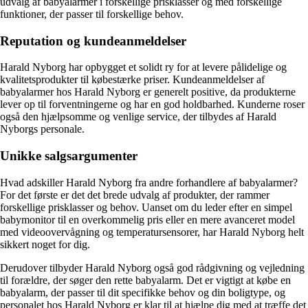
udvalg af babyalarmer i forskellige prisklasser og med forskellige
funktioner, der passer til forskellige behov.
Reputation og kundeanmeldelser
Harald Nyborg har opbygget et solidt ry for at levere pålidelige og
kvalitetsprodukter til købestærke priser. Kundeanmeldelser af
babyalarmer hos Harald Nyborg er generelt positive, da produkterne
lever op til forventningerne og har en god holdbarhed. Kunderne roser
også den hjælpsomme og venlige service, der tilbydes af Harald
Nyborgs personale.
Unikke salgsargumenter
Hvad adskiller Harald Nyborg fra andre forhandlere af babyalarmer?
For det første er det det brede udvalg af produkter, der rammer
forskellige prisklasser og behov. Uanset om du leder efter en simpel
babymonitor til en overkommelig pris eller en mere avanceret model
med videoovervågning og temperatursensorer, har Harald Nyborg helt
sikkert noget for dig.
Derudover tilbyder Harald Nyborg også god rådgivning og vejledning
til forældre, der søger den rette babyalarm. Det er vigtigt at købe en
babyalarm, der passer til dit specifikke behov og din boligtype, og
personalet hos Harald Nyborg er klar til at hjælpe dig med at træffe det