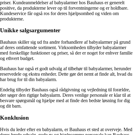
priser. Kundeanmeldelser af babyalarmer hos Bauhaus er generelt
positive, da produkterne lever op til forventningerne og er holdbare.
Kundeservice får også ros for deres hjælpsomhed og viden om
produkterne.
Unikke salgsargumenter
Bauhaus skiller sig ud fra andre forhandlere af babyalarmer på grund
af deres omfattende sortiment. Virksomheden tilbyder babyalarmer
med forskellige funktioner og priser, så der er noget for enhver familie
og ethvert budget.
Bauhaus har også et godt udvalg af tilbehør til babyalarmer, herunder
reservedele og ekstra enheder. Dette gør det nemt at finde alt, hvad du
har brug for til din babyalarm.
Endelig tilbyder Bauhaus også rådgivning og vejledning til forældre,
der søger den rigtige babyalarm. Deres venlige personale er klar til at
besvare spørgsmål og hjælpe med at finde den bedste løsning for dig
og dit barn.
Konklusion
Hvis du leder efter en babyalarm, er Bauhaus et sted at overveje. Med
deres brede udvalg, gode ry og hjælpsomme personale kan Bauhaus