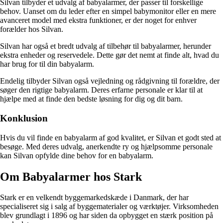
Silvan tilbyder et udvalg af babyalarmer, der passer til forskellige
behov. Uanset om du leder efter en simpel babymonitor eller en mere
avanceret model med ekstra funktioner, er der noget for enhver
forælder hos Silvan.
Silvan har også et bredt udvalg af tilbehør til babyalarmer, herunder
ekstra enheder og reservedele. Dette gør det nemt at finde alt, hvad du
har brug for til din babyalarm.
Endelig tilbyder Silvan også vejledning og rådgivning til forældre, der
søger den rigtige babyalarm. Deres erfarne personale er klar til at
hjælpe med at finde den bedste løsning for dig og dit barn.
Konklusion
Hvis du vil finde en babyalarm af god kvalitet, er Silvan et godt sted at
besøge. Med deres udvalg, anerkendte ry og hjælpsomme personale
kan Silvan opfylde dine behov for en babyalarm.
Om Babyalarmer hos Stark
Stark er en velkendt byggemarkedskæde i Danmark, der har
specialiseret sig i salg af byggematerialer og værktøjer. Virksomheden
blev grundlagt i 1896 og har siden da opbygget en stærk position på