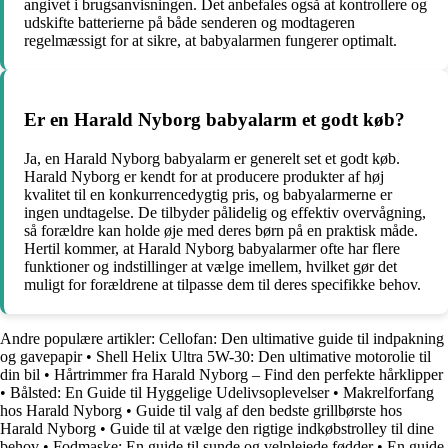
angivet i brugsanvisningen. Det anbefales også at kontrollere og
udskifte batterierne på både senderen og modtageren
regelmæssigt for at sikre, at babyalarmen fungerer optimalt.
Er en Harald Nyborg babyalarm et godt køb?
Ja, en Harald Nyborg babyalarm er generelt set et godt køb.
Harald Nyborg er kendt for at producere produkter af høj
kvalitet til en konkurrencedygtig pris, og babyalarmerne er
ingen undtagelse. De tilbyder pålidelig og effektiv overvågning,
så forældre kan holde øje med deres børn på en praktisk måde.
Hertil kommer, at Harald Nyborg babyalarmer ofte har flere
funktioner og indstillinger at vælge imellem, hvilket gør det
muligt for forældrene at tilpasse dem til deres specifikke behov.
Andre populære artikler:
Cellofan: Den ultimative guide til indpakning
og gavepapir
•
Shell Helix Ultra 5W-30: Den ultimative motorolie til
din bil
•
Hårtrimmer fra Harald Nyborg – Find den perfekte hårklipper
•
Bålsted: En Guide til Hyggelige Udelivsoplevelser
•
Makrelforfang
hos Harald Nyborg
•
Guide til valg af den bedste grillbørste hos
Harald Nyborg
•
Guide til at vælge den rigtige indkøbstrolley til dine
behov
•
Fodmaske: En guide til sunde og velplejede fødder
•
En guide