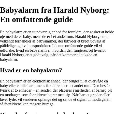
Babyalarm fra Harald Nyborg:
En omfattende guide
En babyalarm er en uundværlig enhed for forældre, der ønsker at holde
øje med deres baby, mens de er i et andet rum. Harald Nyborg er en
velkendt forhandler af babyalarmer, der tilbyder et bredt udvalg af
pålidelige og kvalitetsprodukter. I denne omfattende guide vil vi
udforske, hvad en babyalarm er, hvordan den fungerer, og hvorfor
Harald Nyborg er et godt valg, når det kommer til at købe en
babyalarm.
Hvad er en babyalarm?
En babyalarm er en elektronisk enhed, der bruges til at overvåge en
baby eller et lille barn, mens forældrene er i et andet rum. Den består
typisk af to enheder – en sender, der placeres i nærheden af barnet, og
en modtager, som forældrene bærer med sig. Når barnet græder eller
laver lyde, vil senderen opfange det og sende et signal til modtageren,
så forældrene kan reagere hurtigt.