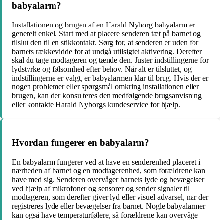
babyalarm?
Installationen og brugen af en Harald Nyborg babyalarm er
generelt enkel. Start med at placere senderen tæt på barnet og
tilslut den til en stikkontakt. Sørg for, at senderen er uden for
barnets rækkevidde for at undgå utilsigtet aktivering. Derefter
skal du tage modtageren og tænde den. Juster indstillingerne for
lydstyrke og følsomhed efter behov. Når alt er tilsluttet, og
indstillingerne er valgt, er babyalarmen klar til brug. Hvis der er
nogen problemer eller spørgsmål omkring installationen eller
brugen, kan der konsulteres den medfølgende brugsanvisning
eller kontakte Harald Nyborgs kundeservice for hjælp.
Hvordan fungerer en babyalarm?
En babyalarm fungerer ved at have en senderenhed placeret i
nærheden af barnet og en modtagerenhed, som forældrene kan
have med sig. Senderen overvåger barnets lyde og bevægelser
ved hjælp af mikrofoner og sensorer og sender signaler til
modtageren, som derefter giver lyd eller visuel advarsel, når der
registreres lyde eller bevægelser fra barnet. Nogle babyalarmer
kan også have temperaturfølere, så forældrene kan overvåge