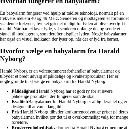
Hvordan fungerer en babyalarm?
En babyalarm fungerer ved hjælp af trådløs teknologi, normalt på en
frekvens mellem 40 og 49 MHz. Senderen og modtageren er forbundet
via denne frekvens, hvilket gør det muligt for lyden at blive overført i
realtid. Når barnet laver lyde, vil senderen opfange det og sende et
signal til modtageren, som derefter afspiller lyden. Nogle babyalarmer
har også en visuel indikator, der lyser op, når der er lyd fra barnet.
Hvorfor vælge en babyalarm fra Harald
Nyborg?
Harald Nyborg er en velrenommeret forhandler af babyalarmer og
tilbyder et bredt udvalg af pålidelige og kvalitetsprodukter. Her er
nogle grunde til at vælge en babyalarm fra Harald Nyborg:
Pålidelighed:
Harald Nyborg har et godt ry for at levere
pålidelige produkter, der fungerer som de skal.
Kvalitet:
Babyalarmer fra Harald Nyborg er af høj kvalitet og er
designet til at vare i lang tid.
Pris:
Harald Nyborg tilbyder konkurrencedygtige priser på deres
babyalarmer, hvilket gør det til et overkommeligt valg for mange
forældre.
Brugervenlighed:
Babyalarmer fra Harald Nyborg er nemme at