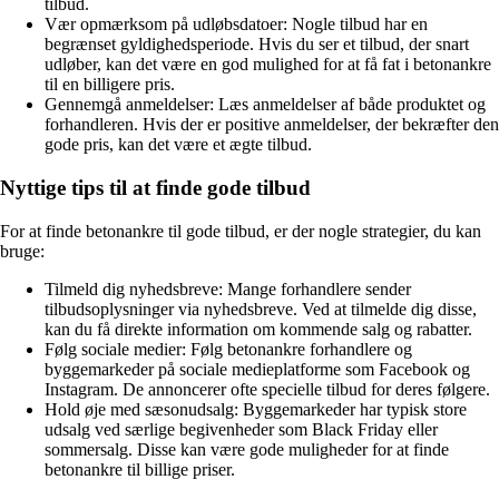
tilbud.
Vær opmærksom på udløbsdatoer: Nogle tilbud har en
begrænset gyldighedsperiode. Hvis du ser et tilbud, der snart
udløber, kan det være en god mulighed for at få fat i betonankre
til en billigere pris.
Gennemgå anmeldelser: Læs anmeldelser af både produktet og
forhandleren. Hvis der er positive anmeldelser, der bekræfter den
gode pris, kan det være et ægte tilbud.
Nyttige tips til at finde gode tilbud
For at finde betonankre til gode tilbud, er der nogle strategier, du kan
bruge:
Tilmeld dig nyhedsbreve: Mange forhandlere sender
tilbudsoplysninger via nyhedsbreve. Ved at tilmelde dig disse,
kan du få direkte information om kommende salg og rabatter.
Følg sociale medier: Følg betonankre forhandlere og
byggemarkeder på sociale medieplatforme som Facebook og
Instagram. De annoncerer ofte specielle tilbud for deres følgere.
Hold øje med sæsonudsalg: Byggemarkeder har typisk store
udsalg ved særlige begivenheder som Black Friday eller
sommersalg. Disse kan være gode muligheder for at finde
betonankre til billige priser.