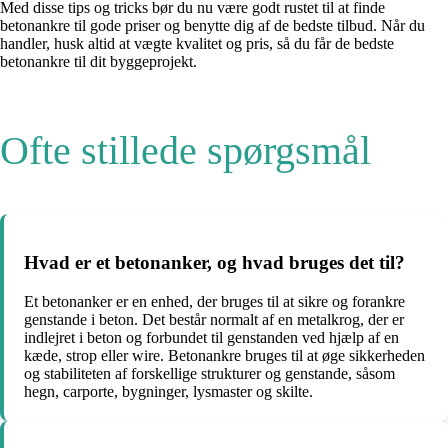
Med disse tips og tricks bør du nu være godt rustet til at finde
betonankre til gode priser og benytte dig af de bedste tilbud. Når du
handler, husk altid at vægte kvalitet og pris, så du får de bedste
betonankre til dit byggeprojekt.
Ofte stillede spørgsmål
Hvad er et betonanker, og hvad bruges det til?
Et betonanker er en enhed, der bruges til at sikre og forankre
genstande i beton. Det består normalt af en metalkrog, der er
indlejret i beton og forbundet til genstanden ved hjælp af en
kæde, strop eller wire. Betonankre bruges til at øge sikkerheden
og stabiliteten af ​​forskellige strukturer og genstande, såsom
hegn, carporte, bygninger, lysmaster og skilte.