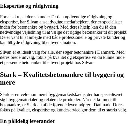
Ekspertise og rådgivning
For at sikre, at deres kunder får den nødvendige rådgivning og
ekspertise, har Silvan ansat dygtige medarbejdere, der er specialister
inden for betonankre og byggeri. Med deres hjælp kan du få den
nødvendige vejledning til at vælge det rigtige betonanker til dit projekt.
De er vant til at arbejde med både professionelle og private kunder og
kan tilbyde rådgivning til enhver situation.
Silvan er et ideelt valg for alle, der søger betonankre i Danmark. Med
deres brede udvalg, fokus på kvalitet og ekspertise vil du kunne finde
et passende betonanker til ethvert projekt hos Silvan.
Stark – Kvalitetsbetonankre til byggeri og
mere
Stark er en velrenommeret byggemarkedskæde, der har specialiseret
sig i byggematerialer og relaterede produkter. Når det kommer til
betonankre, er Stark en af de førende leverandører i Danmark. Deres
fokus på kvalitet, ekspertise og kundeservice gør dem til et stærkt valg.
En pålidelig leverandør