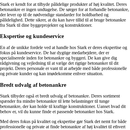
Stark er kendt for at tilbyde pålidelige produkter af høj kvalitet. Deres
betonankre er ingen undtagelse. De sørger for at forhandle betonankre,
der lever op til de nødvendige standarder for holdbarhed og
pålidelighed. Dette sikrer, at du kan have tillid til at bruge betonankre
fra Stark til dine byggeprojekter og konstruktioner.
Ekspertise og kundeservice
En af de unikke fordele ved at handle hos Stark er deres ekspertise og
fokus på kundeservice. De har dygtige medarbejdere, der er
specialiserede inden for betonankre og byggeri. De kan give dig
rådgivning og vejledning til at vælge det rigtige betonanker til dit
projekt. Deres personale er vant til at arbejde med både professionelle
og private kunder og kan imødekomme enhver situation.
Bredt udvalg af betonankre
Stark tilbyder også et bredt udvalg af betonankre. Deres sortiment
spænder fra mindre betonankre til lette belastninger til tunge
betonankre, der kan holde til kraftige konstruktioner. Uanset hvad dit
behov er, vil du kunne finde et passende betonanker hos Stark.
Med deres fokus på kvalitet og ekspertise gør Stark det nemt for både
professionelle og private at finde betonankre af høj kvalitet til ethvert