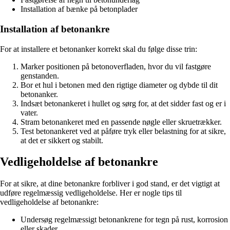
Installation af bænke på betonplader
Installation af betonankre
For at installere et betonanker korrekt skal du følge disse trin:
Marker positionen på betonoverfladen, hvor du vil fastgøre
genstanden.
Bor et hul i betonen med den rigtige diameter og dybde til dit
betonanker.
Indsæt betonankeret i hullet og sørg for, at det sidder fast og er i
vater.
Stram betonankeret med en passende nøgle eller skruetrækker.
Test betonankeret ved at påføre tryk eller belastning for at sikre,
at det er sikkert og stabilt.
Vedligeholdelse af betonankre
For at sikre, at dine betonankre forbliver i god stand, er det vigtigt at
udføre regelmæssig vedligeholdelse. Her er nogle tips til
vedligeholdelse af betonankre:
Undersøg regelmæssigt betonankrene for tegn på rust, korrosion
eller skader.