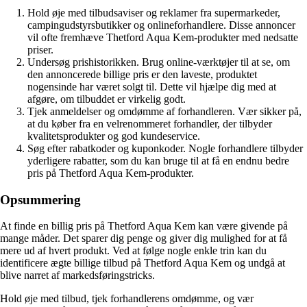
Hold øje med tilbudsaviser og reklamer fra supermarkeder,
campingudstyrsbutikker og onlineforhandlere. Disse annoncer
vil ofte fremhæve Thetford Aqua Kem-produkter med nedsatte
priser.
Undersøg prishistorikken. Brug online-værktøjer til at se, om
den annoncerede billige pris er den laveste, produktet
nogensinde har været solgt til. Dette vil hjælpe dig med at
afgøre, om tilbuddet er virkelig godt.
Tjek anmeldelser og omdømme af forhandleren. Vær sikker på,
at du køber fra en velrenommeret forhandler, der tilbyder
kvalitetsprodukter og god kundeservice.
Søg efter rabatkoder og kuponkoder. Nogle forhandlere tilbyder
yderligere rabatter, som du kan bruge til at få en endnu bedre
pris på Thetford Aqua Kem-produkter.
Opsummering
At finde en billig pris på Thetford Aqua Kem kan være givende på
mange måder. Det sparer dig penge og giver dig mulighed for at få
mere ud af hvert produkt. Ved at følge nogle enkle trin kan du
identificere ægte billige tilbud på Thetford Aqua Kem og undgå at
blive narret af markedsføringstricks.
Hold øje med tilbud, tjek forhandlerens omdømme, og vær