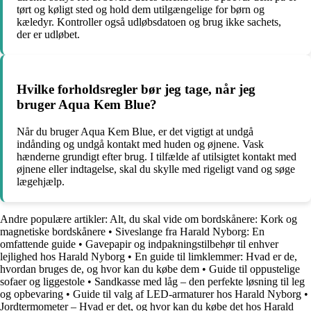
tørt og køligt sted og hold dem utilgængelige for børn og
kæledyr. Kontroller også udløbsdatoen og brug ikke sachets,
der er udløbet.
Hvilke forholdsregler bør jeg tage, når jeg
bruger Aqua Kem Blue?
Når du bruger Aqua Kem Blue, er det vigtigt at undgå
indånding og undgå kontakt med huden og øjnene. Vask
hænderne grundigt efter brug. I tilfælde af utilsigtet kontakt med
øjnene eller indtagelse, skal du skylle med rigeligt vand og søge
lægehjælp.
Andre populære artikler:
Alt, du skal vide om bordskånere: Kork og
magnetiske bordskånere
•
Siveslange fra Harald Nyborg: En
omfattende guide
•
Gavepapir og indpakningstilbehør til enhver
lejlighed hos Harald Nyborg
•
En guide til limklemmer: Hvad er de,
hvordan bruges de, og hvor kan du købe dem
•
Guide til oppustelige
sofaer og liggestole
•
Sandkasse med låg – den perfekte løsning til leg
og opbevaring
•
Guide til valg af LED-armaturer hos Harald Nyborg
•
Jordtermometer – Hvad er det, og hvor kan du købe det hos Harald