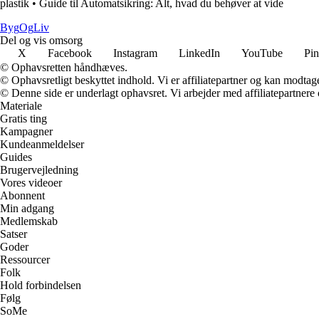
plastik
•
Guide til Automatsikring: Alt, hvad du behøver at vide
Byg
Og
Liv
Del og vis omsorg
X
Facebook
Instagram
LinkedIn
YouTube
Pin
© Ophavsretten håndhæves.
© Ophavsretligt beskyttet indhold. Vi er affiliatepartner og kan modtag
© Denne side er underlagt ophavsret. Vi arbejder med affiliatepartnere 
Materiale
Gratis ting
Kampagner
Kundeanmeldelser
Guides
Brugervejledning
Vores videoer
Abonnent
Min adgang
Medlemskab
Satser
Goder
Ressourcer
Folk
Hold forbindelsen
Følg
SoMe