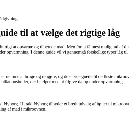
ådgivning
ide til at vælge det rigtige låg
igt at opvarme og tilberede mad. Men for at få mest muligt ud af din mi
 opvarmning. I denne guide vil vi gennemgå forskellige typer låg til mi
g er nemme at bruge og rengøre, og de er velegnede til de fleste mikroovn
 ventilationshuller, der hjælper med at frigive damp under opvarmning.
ld Nyborg. Harald Nyborg tilbyder et bredt udvalg af bøtter til mikroovn
mning af mad i mikroovnen.