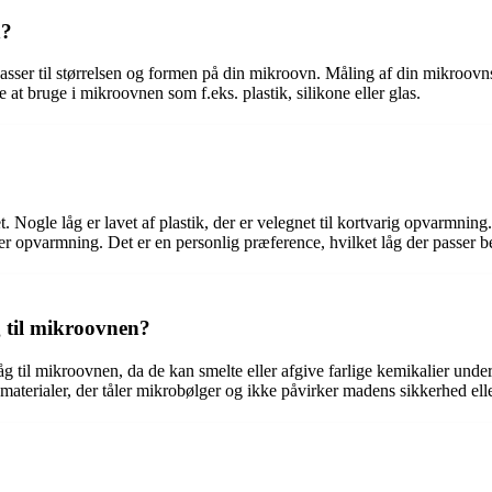
n?
et passer til størrelsen og formen på din mikroovn. Måling af din mikroo
e at bruge i mikroovnen som f.eks. plastik, silikone eller glas.
. Nogle låg er lavet af plastik, der er velegnet til kortvarig opvarmning.
er opvarmning. Det er en personlig præference, hvilket låg der passer be
g til mikroovnen?
g til mikroovnen, da de kan smelte eller afgive farlige kemikalier under
 materialer, der tåler mikrobølger og ikke påvirker madens sikkerhed elle