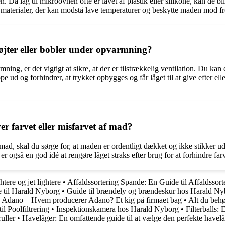
n. Da låg til mikroovnen ofte er lavet af plastik eller silikone, kan de
 af materialer, der kan modstå lave temperaturer og beskytte maden mod fr
øjter eller bobler under opvarmning?
ning, er det vigtigt at sikre, at der er tilstrækkelig ventilation. Du kan 
d og forhindrer, at trykket opbygges og får låget til at give efter eller
r farvet eller misfarvet af mad?
f mad, skal du sørge for, at maden er ordentligt dækket og ikke stikker ud
også en god idé at rengøre låget straks efter brug for at forhindre farves
htere og jet lightere
•
Affaldssortering Spande: En Guide til Affaldssor
e til Harald Nyborg
•
Guide til brændely og brændeskur hos Harald Ny
•
Adano – Hvem producerer Adano? Et kig på firmaet bag
•
Alt du behø
il Poolfiltrering
•
Inspektionskamera hos Harald Nyborg
•
Filterballs:
ruller
•
Havelåger: En omfattende guide til at vælge den perfekte havel