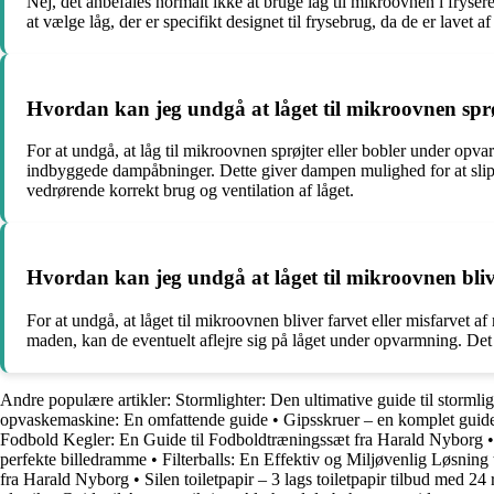
Nej, det anbefales normalt ikke at bruge låg til mikroovnen i frysere
at vælge låg, der er specifikt designet til frysebrug, da de er lavet
Hvordan kan jeg undgå at låget til mikroovnen spr
For at undgå, at låg til mikroovnen sprøjter eller bobler under opvarm
indbyggede dampåbninger. Dette giver dampen mulighed for at slippe u
vedrørende korrekt brug og ventilation af låget.
Hvordan kan jeg undgå at låget til mikroovnen blive
For at undgå, at låget til mikroovnen bliver farvet eller misfarvet a
maden, kan de eventuelt aflejre sig på låget under opvarmning. Det er 
Andre populære artikler:
Stormlighter: Den ultimative guide til stormlig
opvaskemaskine: En omfattende guide
•
Gipsskruer – en komplet guid
Fodbold Kegler: En Guide til Fodboldtræningssæt fra Harald Nyborg
perfekte billedramme
•
Filterballs: En Effektiv og Miljøvenlig Løsning t
fra Harald Nyborg
•
Silen toiletpapir – 3 lags toiletpapir tilbud med 24 