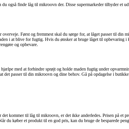
u også finde låg til mikroovn der. Disse supermarkeder tilbyder et udval
r overveje. Først og fremmest skal du sørge for, at låget passer til din
 i at blive for fugtig. Hvis du ønsker at bruge låget til opbevaring i køl
 rengøre og opbevare.
t kan hjælpe med at forhindre sprøjt og holde maden fugtig under opvarm
r, at det passer til din mikroovn og dine behov. Gå på opdagelse i butikk
år det kommer til låg til mikroovn, er det ikke anderledes. Prisen på et pr
 Når du køber et produkt til en god pris, kan du bruge de besparede penge