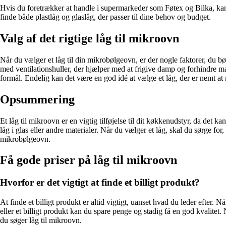
Hvis du foretrækker at handle i supermarkeder som Føtex og Bilka, kan d
finde både plastlåg og glaslåg, der passer til dine behov og budget.
Valg af det rigtige låg til mikroovn
Når du vælger et låg til din mikrobølgeovn, er der nogle faktorer, du bø
med ventilationshuller, der hjælper med at frigive damp og forhindre maden
formål. Endelig kan det være en god idé at vælge et låg, der er nemt at
Opsummering
Et låg til mikroovn er en vigtig tilføjelse til dit køkkenudstyr, da de
låg i glas eller andre materialer. Når du vælger et låg, skal du sørge fo
mikrobølgeovn.
Få gode priser på låg til mikroovn
Hvorfor er det vigtigt at finde et billigt produkt?
At finde et billigt produkt er altid vigtigt, uanset hvad du leder efter. N
eller et billigt produkt kan du spare penge og stadig få en god kvalitet.
du søger låg til mikroovn.