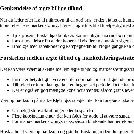
Genkendelse af ægte billige tilbud
Når du leder efter låg til mikroovn til en god pris, er det vigtigt at ku
tilbud eller bare markedsføring. Her er nogle tips til at hjælpe dig med 
Tjek prisen i forskellige butikker. Sammenlign priserne og se om d
Læs anmeldelser fra andre købere. Hvis flere mennesker siger, at pr
Hold øje med rabatkoder og kampagnetilbud. Nogle gange kan du f
Forskellen mellem ægte tilbud og markedsføringsstrate
Det kan være svært at skelne mellem ægte tilbud og markedsføringsstrateg
Prisen er betydeligt lavere end den normale pris for lignende pro
Tilbuddet er kun tilgængeligt i en begrænset periode. Dette kan ind
Der er også en god mængde købsincitamenter, såsom gratis levering
Vær opmærksom på markedsføringsstrategier, der kan forsøge at skabe en 
Urimeligt store afkortninger eller besparelser.
Flere købsincitamenter, der kan føles for gode til at være sandt.
For mange markedsføringstricks, såsom blinkende bannerreklame
Husk altid at være opmærksom og gør din forskning inden du køber et pr