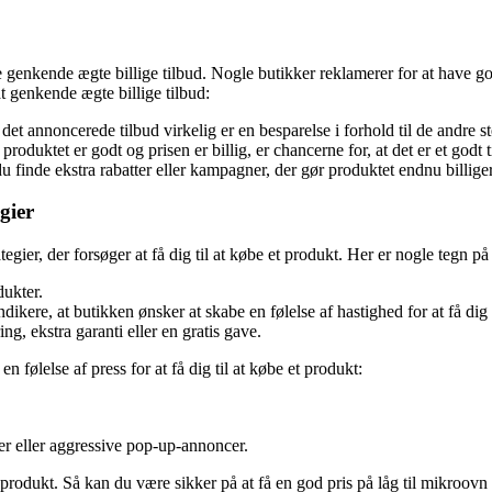
nne genkende ægte billige tilbud. Nogle butikker reklamerer for at have g
at genkende ægte billige tilbud:
et annoncerede tilbud virkelig er en besparelse i forhold til de andre st
oduktet er godt og prisen er billig, er chancerne for, at det er et godt t
inde ekstra rabatter eller kampagner, der gør produktet endnu billiger
gier
ier, der forsøger at få dig til at købe et produkt. Her er nogle tegn på
dukter.
ikere, at butikken ønsker at skabe en følelse af hastighed for at få dig 
, ekstra garanti eller en gratis gave.
følelse af press for at få dig til at købe et produkt:
r eller aggressive pop-up-annoncer.
odukt. Så kan du være sikker på at få en god pris på låg til mikroovn 