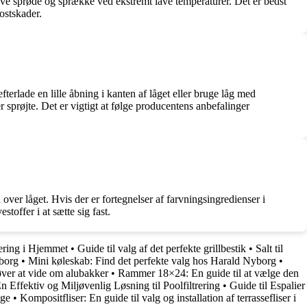
 blive sprøde og sprække ved ekstremt lave temperaturer. Det er bedst
ostskader.
efterlade en lille åbning i kanten af låget eller bruge låg med
 sprøjte. Det er vigtigt at følge producentens anbefalinger
 over låget. Hvis der er fortegnelser af farvningsingredienser i
toffer i at sætte sig fast.
tering i Hjemmet
•
Guide til valg af det perfekte grillbestik
•
Salt til
borg
•
Mini køleskab: Find det perfekte valg hos Harald Nyborg
•
ver at vide om alubakker
•
Rammer 18×24: En guide til at vælge den
 En Effektiv og Miljøvenlig Løsning til Poolfiltrering
•
Guide til Espalier
åge
•
Kompositfliser: En guide til valg og installation af terrassefliser i