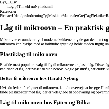
Byg
Og
Liv
Log på
Tilmeld nu
Nyhedsmail
Kategorier
Firmaer
Udendørs
Indretning
Tøj
Maskiner
Materialer
Grej
Tag
Elektriker
R
Låg til mikroovn – En praktisk gu
Mikroovne er uundværlige i moderne køkkener, og de gør det nemt og hurt
mikroovn kan hjælpe med at forhindre sprøjt og holde maden fugtig under
Plastiklåg til mikroovn
Et af de mest populære valg til låg til mikroovne er plastiklåg. Disse lå
kan finde et låg, der passer til dine behov. Nogle plastiklåg har endda
Bøtter til mikroovn hos Harald Nyborg
Hvis du leder efter bøtter til mikroovn, kan du overveje at besøge Hara
finde plastikbøtter med låg, der er velegnede til opbevaring og opvar
Låg til mikroovn hos Føtex og Bilka