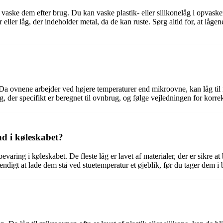
t vaske dem efter brug. Du kan vaske plastik- eller silikonelåg i opvas
ller låg, der indeholder metal, da de kan ruste. Sørg altid for, at låge
. Da ovnene arbejder ved højere temperaturer end mikroovne, kan låg til
 låg, der specifikt er beregnet til ovnbrug, og følge vejledningen for kor
ad i køleskabet?
varing i køleskabet. De fleste låg er lavet af materialer, der er sikre 
ndigt at lade dem stå ved stuetemperatur et øjeblik, før du tager dem i 