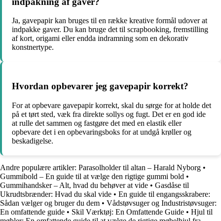
indpakning af gaver?
Ja, gavepapir kan bruges til en række kreative formål udover at
indpakke gaver. Du kan bruge det til scrapbooking, fremstilling
af kort, origami eller endda indramning som en dekorativ
konstnertype.
Hvordan opbevarer jeg gavepapir korrekt?
For at opbevare gavepapir korrekt, skal du sørge for at holde det
på et tørt sted, væk fra direkte sollys og fugt. Det er en god ide
at rulle det sammen og fastgøre det med en elastik eller
opbevare det i en opbevaringsboks for at undgå krøller og
beskadigelse.
Andre populære artikler:
Parasolholder til altan – Harald Nyborg
•
Gummibold – En guide til at vælge den rigtige gummi bold
•
Gummihandsker – Alt, hvad du behøver at vide
•
Gasdåse til
Ukrudtsbrænder: Hvad du skal vide
•
En guide til engangsskrabere:
Sådan vælger og bruger du dem
•
Vådstøvsuger og Industristøvsuger:
En omfattende guide
•
Skil Værktøj: En Omfattende Guide
•
Hjul til
møbler: En omfattende guide til at vælge de rigtige møbelhjul fra