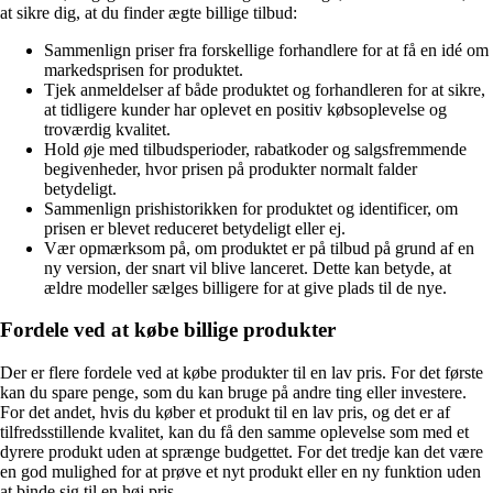
at sikre dig, at du finder ægte billige tilbud:
Sammenlign priser fra forskellige forhandlere for at få en idé om
markedsprisen for produktet.
Tjek anmeldelser af både produktet og forhandleren for at sikre,
at tidligere kunder har oplevet en positiv købsoplevelse og
troværdig kvalitet.
Hold øje med tilbudsperioder, rabatkoder og salgsfremmende
begivenheder, hvor prisen på produkter normalt falder
betydeligt.
Sammenlign prishistorikken for produktet og identificer, om
prisen er blevet reduceret betydeligt eller ej.
Vær opmærksom på, om produktet er på tilbud på grund af en
ny version, der snart vil blive lanceret. Dette kan betyde, at
ældre modeller sælges billigere for at give plads til de nye.
Fordele ved at købe billige produkter
Der er flere fordele ved at købe produkter til en lav pris. For det første
kan du spare penge, som du kan bruge på andre ting eller investere.
For det andet, hvis du køber et produkt til en lav pris, og det er af
tilfredsstillende kvalitet, kan du få den samme oplevelse som med et
dyrere produkt uden at sprænge budgettet. For det tredje kan det være
en god mulighed for at prøve et nyt produkt eller en ny funktion uden
at binde sig til en høj pris.