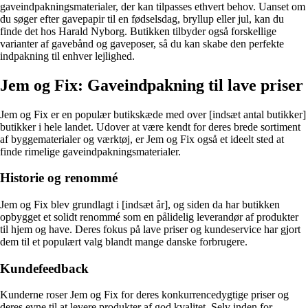
gaveindpakningsmaterialer, der kan tilpasses ethvert behov. Uanset om
du søger efter gavepapir til en fødselsdag, bryllup eller jul, kan du
finde det hos Harald Nyborg. Butikken tilbyder også forskellige
varianter af gavebånd og gaveposer, så du kan skabe den perfekte
indpakning til enhver lejlighed.
Jem og Fix: Gaveindpakning til lave priser
Jem og Fix er en populær butikskæde med over [indsæt antal butikker]
butikker i hele landet. Udover at være kendt for deres brede sortiment
af byggematerialer og værktøj, er Jem og Fix også et ideelt sted at
finde rimelige gaveindpakningsmaterialer.
Historie og renommé
Jem og Fix blev grundlagt i [indsæt år], og siden da har butikken
opbygget et solidt renommé som en pålidelig leverandør af produkter
til hjem og have. Deres fokus på lave priser og kundeservice har gjort
dem til et populært valg blandt mange danske forbrugere.
Kundefeedback
Kunderne roser Jem og Fix for deres konkurrencedygtige priser og
deres evne til at levere produkter af god kvalitet. Selv inden for