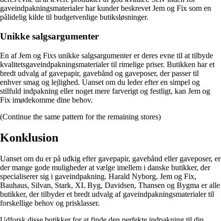
gaveindpakningsmaterialer har kunder beskrevet Jem og Fix som en
pålidelig kilde til budgetvenlige butiksløsninger.
Unikke salgsargumenter
En af Jem og Fixs unikke salgsargumenter er deres evne til at tilbyde
kvalitetsgaveindpakningsmaterialer til rimelige priser. Butikken har et
bredt udvalg af gavepapir, gavebånd og gaveposer, der passer til
enhver smag og lejlighed. Uanset om du leder efter en simpel og
stilfuld indpakning eller noget mere farverigt og festligt, kan Jem og
Fix imødekomme dine behov.
(Continue the same pattern for the remaining stores)
Konklusion
Uanset om du er på udkig efter gavepapir, gavebånd eller gaveposer, er
der mange gode muligheder at vælge imellem i danske butikker, der
specialiserer sig i gaveindpakning. Harald Nyborg, Jem og Fix,
Bauhaus, Silvan, Stark, XL Byg, Davidsen, Thansen og Bygma er alle
butikker, der tilbyder et bredt udvalg af gaveindpakningsmaterialer til
forskellige behov og prisklasser.
Udforsk disse butikker for at finde den perfekte indpakning til din