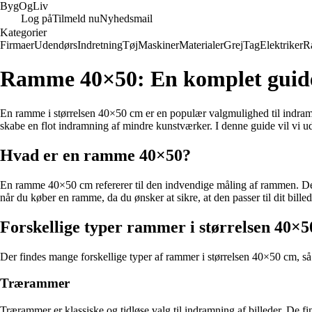
Byg
Og
Liv
Log på
Tilmeld nu
Nyhedsmail
Kategorier
Firmaer
Udendørs
Indretning
Tøj
Maskiner
Materialer
Grej
Tag
Elektriker
R
Ramme 40×50: En komplet guide 
En ramme i størrelsen 40×50 cm er en populær valgmulighed til indramni
skabe en flot indramning af mindre kunstværker. I denne guide vil vi udf
Hvad er en ramme 40×50?
En ramme 40×50 cm refererer til den indvendige måling af rammen. Det 
når du køber en ramme, da du ønsker at sikre, at den passer til dit bille
Forskellige typer rammer i størrelsen 40×5
Der findes mange forskellige typer af rammer i størrelsen 40×50 cm, så 
Trærammer
Trærammer er klassiske og tidløse valg til indramning af billeder. De find