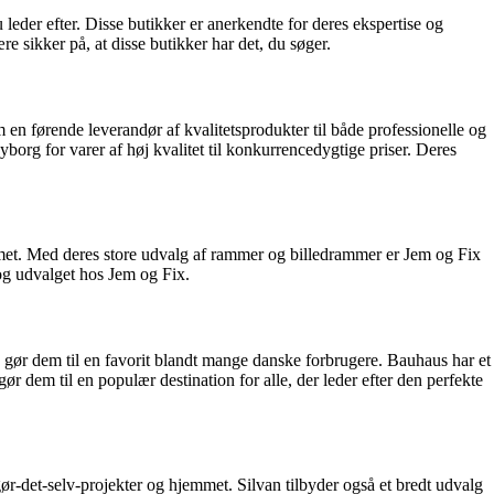
leder efter. Disse butikker er anerkendte for deres ekspertise og
e sikker på, at disse butikker har det, du søger.
n førende leverandør af kvalitetsprodukter til både professionelle og
org for varer af høj kvalitet til konkurrencedygtige priser. Deres
mmet. Med deres store udvalg af rammer og billedrammer er Jem og Fix
 og udvalget hos Jem og Fix.
e gør dem til en favorit blandt mange danske forbrugere. Bauhaus har et
 dem til en populær destination for alle, der leder efter den perfekte
r-det-selv-projekter og hjemmet. Silvan tilbyder også et bredt udvalg