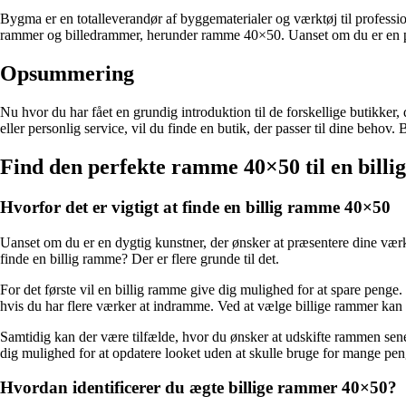
Bygma er en totalleverandør af byggematerialer og værktøj til professio
rammer og billedrammer, herunder ramme 40×50. Uanset om du er en pro
Opsummering
Nu hvor du har fået en grundig introduktion til de forskellige butikker
eller personlig service, vil du finde en butik, der passer til dine behov
Find den perfekte ramme 40×50 til en billi
Hvorfor det er vigtigt at finde en billig ramme 40×50
Uanset om du er en dygtig kunstner, der ønsker at præsentere dine værker
finde en billig ramme? Der er flere grunde til det.
For det første vil en billig ramme give dig mulighed for at spare penge
hvis du har flere værker at indramme. Ved at vælge billige rammer kan 
Samtidig kan der være tilfælde, hvor du ønsker at udskifte rammen sene
dig mulighed for at opdatere looket uden at skulle bruge for mange pen
Hvordan identificerer du ægte billige rammer 40×50?