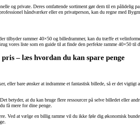
nelle og private. Deres omfattende sortiment gør dem til en pålidelig pa
fessionel håndværker eller en privatperson, kan du regne med Bygma fo
, der tilbyder rammer 40×50 og billedrammer, kan du træffe et velinform
. Brug vores liste som en guide til at finde den perfekte ramme 40×50 til 
g pris – læs hvordan du kan spare penge
, eller bare ønsker at indramme et fantastisk billede, så er det vigtigt 
. Det betyder, at du kan bruge flere ressourcer på selve billedet eller 
du få mere for dine penge.
re. Ved at vælge en billig ramme vil du ikke føle dig økonomisk bundet 
ge.