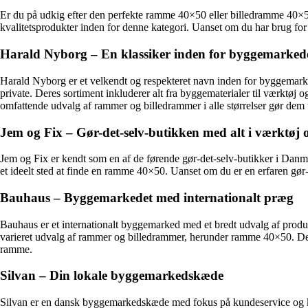
Er du på udkig efter den perfekte ramme 40×50 eller billedramme 40×50? 
kvalitetsprodukter inden for denne kategori. Uanset om du har brug for e
Harald Nyborg – En klassiker inden for byggemarked
Harald Nyborg er et velkendt og respekteret navn inden for byggemarke
private. Deres sortiment inkluderer alt fra byggematerialer til værktøj
omfattende udvalg af rammer og billedrammer i alle størrelser gør dem ti
Jem og Fix – Gør-det-selv-butikken med alt i værktøj 
Jem og Fix er kendt som en af de førende gør-det-selv-butikker i Danm
et ideelt sted at finde en ramme 40×50. Uanset om du er en erfaren gør-
Bauhaus – Byggemarkedet med internationalt præg
Bauhaus er et internationalt byggemarked med et bredt udvalg af produk
varieret udvalg af rammer og billedrammer, herunder ramme 40×50. Deres
ramme.
Silvan – Din lokale byggemarkedskæde
Silvan er en dansk byggemarkedskæde med fokus på kundeservice og kvali