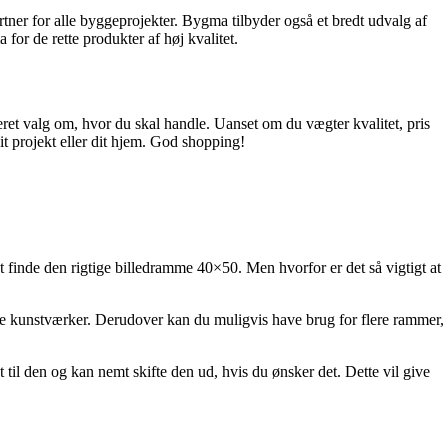
rtner for alle byggeprojekter. Bygma tilbyder også et bredt udvalg af
r de rette produkter af høj kvalitet.
eret valg om, hvor du skal handle. Uanset om du vægter kvalitet, pris
dit projekt eller dit hjem. God shopping!
at finde den rigtige billedramme 40×50. Men hvorfor er det så vigtigt at
andre kunstværker. Derudover kan du muligvis have brug for flere rammer,
til den og kan nemt skifte den ud, hvis du ønsker det. Dette vil give