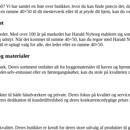
Vi har samlet en liste over butikker, hvor du kan finde præcis det, du 
n ramme 40×50 til dit mesterværk eller til at pryde dit hjem, kan du vær
et
det. Med over 100 år på markedet har Harald Nyborg etableret sig som e
 og udstyr. Når det kommer til ramme 40×50, kan du regne med Harald Nyb
l et oplagt valg for alle, der leder efter en ramme 40×50.
og materialer
ark. Deres sortiment omfatter alt fra byggematerialer til haven og hje
det-selv-entusiast eller en førstegangskøber, kan du stole på kvaliteten
ter til både håndværkere og private. Deres fokus på kvalitet og servic
 dedikation til kundetilfredshed og deres konkurrencedygtige priser gør
tet. Deres butikker er kendt for deres store udvalg af produkter til gø