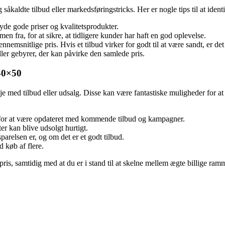
g såkaldte tilbud eller markedsføringstricks. Her er nogle tips til at ide
lbyde gode priser og kvalitetsprodukter.
en fra, for at sikre, at tidligere kunder har haft en god oplevelse.
nemsnitlige pris. Hvis et tilbud virker for godt til at være sandt, er de
er gebyrer, der kan påvirke den samlede pris.
 40×50
je med tilbud eller udsalg. Disse kan være fantastiske muligheder for 
r for at være opdateret med kommende tilbud og kampagner.
er kan blive udsolgt hurtigt.
arelsen er, og om det er et godt tilbud.
 køb af flere.
pris, samtidig med at du er i stand til at skelne mellem ægte billige ra