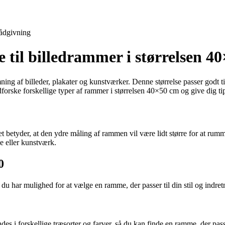
ådgivning
til billedrammer i størrelsen 4
ng af billeder, plakater og kunstværker. Denne størrelse passer godt ti
orske forskellige typer af rammer i størrelsen 40×50 cm og give dig tips
betyder, at den ydre måling af rammen vil være lidt større for at rumm
de eller kunstværk.
0
du har mulighed for at vælge en ramme, der passer til din stil og indret
es i forskellige træsorter og farver, så du kan finde en ramme, der passer