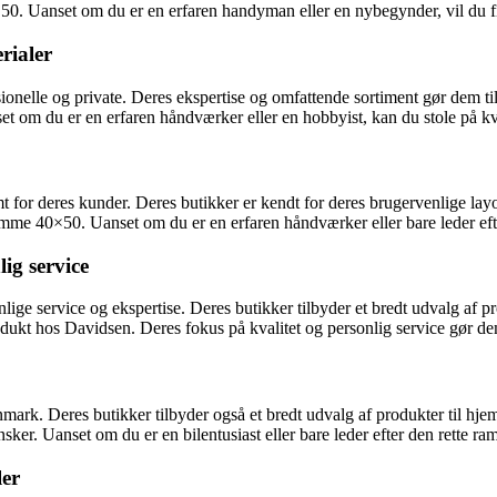
×50. Uanset om du er en erfaren handyman eller en nybegynder, vil du f
rialer
ionelle og private. Deres ekspertise og omfattende sortiment gør dem til 
om du er en erfaren håndværker eller en hobbyist, kan du stole på kva
 for deres kunder. Deres butikker er kendt for deres brugervenlige lay
me 40×50. Uanset om du er en erfaren håndværker eller bare leder efter
ig service
ge service og ekspertise. Deres butikker tilbyder et bredt udvalg af pr
kt hos Davidsen. Deres fokus på kvalitet og personlig service gør dem ti
anmark. Deres butikker tilbyder også et bredt udvalg af produkter til 
r. Uanset om du er en bilentusiast eller bare leder efter den rette ramm
ler