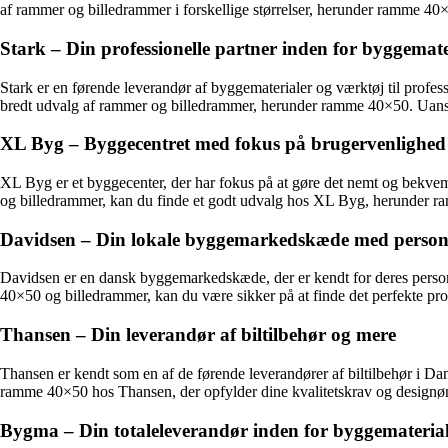
af rammer og billedrammer i forskellige størrelser, herunder ramme 40
Stark – Din professionelle partner inden for byggemate
Stark er en førende leverandør af byggematerialer og værktøj til profess
bredt udvalg af rammer og billedrammer, herunder ramme 40×50. Uanset 
XL Byg – Byggecentret med fokus på brugervenlighed
XL Byg er et byggecenter, der har fokus på at gøre det nemt og bekvemt
og billedrammer, kan du finde et godt udvalg hos XL Byg, herunder ram
Davidsen – Din lokale byggemarkedskæde med personl
Davidsen er en dansk byggemarkedskæde, der er kendt for deres personli
40×50 og billedrammer, kan du være sikker på at finde det perfekte produ
Thansen – Din leverandør af biltilbehør og mere
Thansen er kendt som en af de førende leverandører af biltilbehør i D
ramme 40×50 hos Thansen, der opfylder dine kvalitetskrav og designønske
Bygma – Din totaleleverandør inden for byggemateria