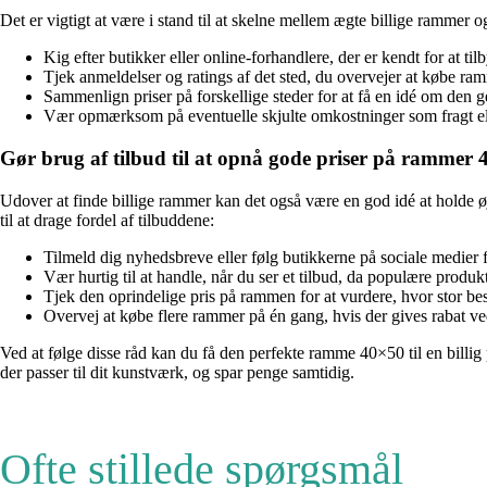
Det er vigtigt at være i stand til at skelne mellem ægte billige rammer o
Kig efter butikker eller online-forhandlere, der er kendt for at ti
Tjek anmeldelser og ratings af det sted, du overvejer at købe ramm
Sammenlign priser på forskellige steder for at få en idé om den gen
Vær opmærksom på eventuelle skjulte omkostninger som fragt ell
Gør brug af tilbud til at opnå gode priser på rammer
Udover at finde billige rammer kan det også være en god idé at holde ø
til at drage fordel af tilbuddene:
Tilmeld dig nyhedsbreve eller følg butikkerne på sociale medie
Vær hurtig til at handle, når du ser et tilbud, da populære produkt
Tjek den oprindelige pris på rammen for at vurdere, hvor stor besp
Overvej at købe flere rammer på én gang, hvis der gives rabat ved
Ved at følge disse råd kan du få den perfekte ramme 40×50 til en billig 
der passer til dit kunstværk, og spar penge samtidig.
Ofte stillede spørgsmål