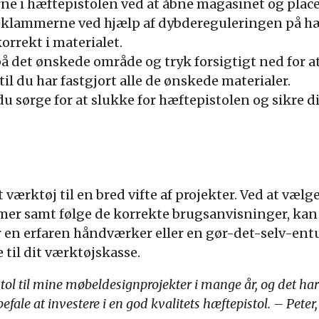
e i hæftepistolen ved at åbne magasinet og plac
eklammerne ved hjælp af dybdereguleringen på hæf
rrekt i materialet.
på det ønskede område og tryk forsigtigt ned for 
il du har fastgjort alle de ønskede materialer.
du sørge for at slukke for hæftepistolen og sikre d
 værktøj til en bred vifte af projekter. Ved at vælg
er samt følge de korrekte brugsanvisninger, kan 
r en erfaren håndværker eller en gør-det-selv-entus
 til dit værktøjskasse.
tol til mine møbeldesignprojekter i mange år, og det ha
befale at investere i en god kvalitets hæftepistol. – Pete