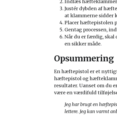
Indlæs hæfteklammern
Justér dybden af hæft
at klammerne sidder ko
Placer hæftepistolen 
Gentag processen, indt
Når du er færdig, skal 
en sikker måde.
Opsummering
En hæftepistol er et nyttigt
hæftepistol og hæfteklamm
resultater. Uanset om du e
være en værdifuld tilføjelse
Jeg har brugt en hæftepis
lettere. Jeg kan varmt an