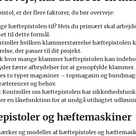
tol, er der flere faktorer, du bør overveje:
ge hæftepistolen til? Hvis du primært skal arbejd
et til dette formål.
troller hvilken klammerstørrelse hæftepistolen ka
else, der passer til dit projekt.
ek hvor mange klammer hæftepistolen kan indehol
der færre afbrydelser for at genopfylde klammer.
es to typer magasiner – topmagasin og bundmaga
præferencer og behov.
 Kontroller om hæftepistolen har sikkerhedsfunkt
er en låsefunktion for at undgå utilsigtet udløsni
epistoler og hæftemaskiner
mærker og modeller af hæftepistoler og hæftemask