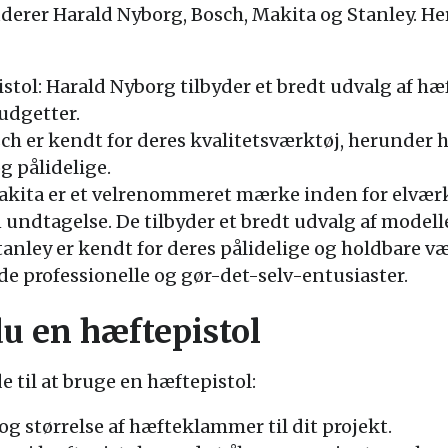
rer Harald Nyborg, Bosch, Makita og Stanley. Her
tol: Harald Nyborg tilbyder et bredt udvalg af hæft
udgetter.
ch er kendt for deres kvalitetsværktøj, herunder h
g pålidelige.
akita er et velrenommeret mærke inden for elværk
undtagelse. De tilbyder et bredt udvalg af modeller
tanley er kendt for deres pålidelige og holdbare v
e professionelle og gør-det-selv-entusiaster.
u en hæftepistol
e til at bruge en hæftepistol:
og størrelse af hæfteklammer til dit projekt.