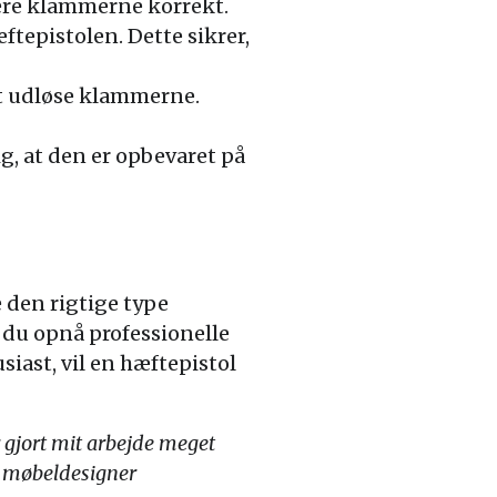
ere klammerne korrekt.
tepistolen. Dette sikrer,
at udløse klammerne.
ig, at den er opbevaret på
e den rigtige type
du opnå professionelle
iast, vil en hæftepistol
r gjort mit arbejde meget
r, møbeldesigner