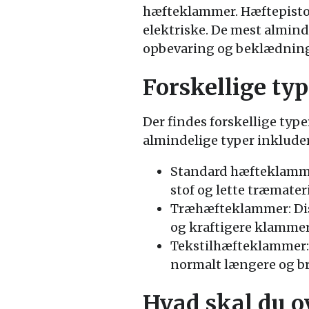
hæfteklammer. Hæftepistole
elektriske. De mest almind
opbevaring og beklædning
Forskellige ty
Der findes forskellige type
almindelige typer inkluder
Standard hæfteklammer:
stof og lette træmateri
Træhæfteklammer: Diss
og kraftigere klammer,
Tekstilhæfteklammer: D
normalt længere og b
Hvad skal du o