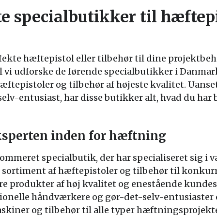
 specialbutikker til hæftep
fekte hæftepistol eller tilbehør til dine projektbe
il vi udforske de førende specialbutikker i Danmark
hæftepistoler og tilbehør af højeste kvalitet. Uans
lv-entusiast, har disse butikker alt, hvad du har b
sperten inden for hæftning
ommeret specialbutik, der har specialiseret sig i
edt sortiment af hæftepistoler og tilbehør til konku
re produkter af høj kvalitet og enestående kundese
onelle håndværkere og gør-det-selv-entusiaster o
iner og tilbehør til alle typer hæftningsprojekte