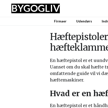
BYG
OG
LIV
Firmaer
Udendørs
Ind
Hæftepistoler
hæfteklamme
En hæftepistol er et uundv
Uanset om du skal hæfte træ
omfattende guide vil vi d
hæftemaskiner.
Hvad er en hæf
En hæftepistol er et håndh