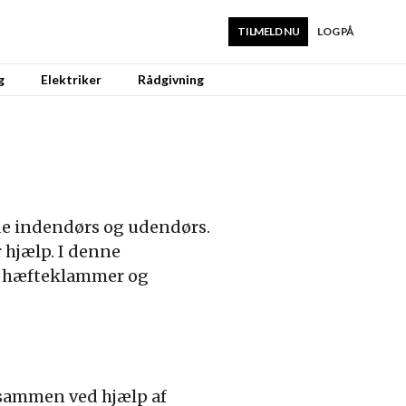
TILMELD NU
LOG PÅ
g
Elektriker
Rådgivning
åde indendørs og udendørs.
r hjælp. I denne
r, hæfteklammer og
r sammen ved hjælp af