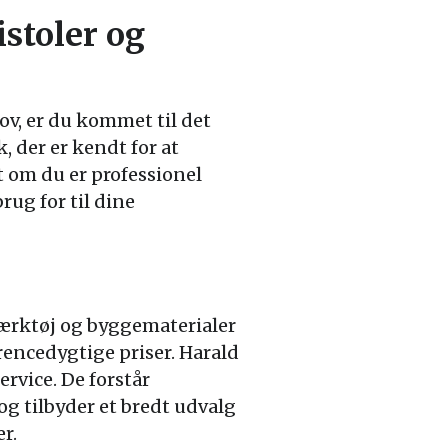
istoler og
hov, er du kommet til det
, der er kendt for at
et om du er professionel
rug for til dine
 værktøj og byggematerialer
rrencedygtige priser. Harald
rvice. De forstår
g tilbyder et bredt udvalg
r.