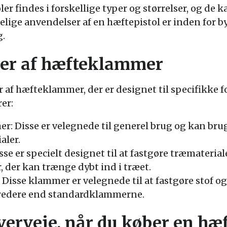
r findes i forskellige typer og størrelser, og de 
elige anvendelser af en hæftepistol er inden for b
.
per af hæfteklammer
r af hæfteklammer, der er designet til specifikke 
er:
 Disse er velegnede til generel brug og kan bruges
aler.
e er specielt designet til at fastgøre træmateria
 der kan trænge dybt ind i træet.
isse klammer er velegnede til at fastgøre stof og
redere end standardklammerne.
verveje, når du køber en hæf