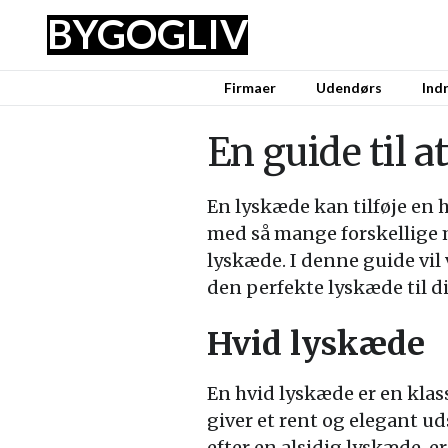
BYG
OG
LIV
Firmaer
Udendørs
Ind
En guide til 
En lyskæde kan tilføje en 
med så mange forskellige m
lyskæde. I denne guide vil 
den perfekte lyskæde til d
Hvid lyskæde
En hvid lyskæde er en klass
giver et rent og elegant u
efter en alsidig lyskæde, e