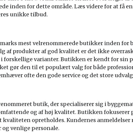
rede inden for dette område. Læs videre for at få e
eres unikke tilbud.
nmarks mest velrenommerede butikker inden for 
lg af produkter af god kvalitet er det ikke overra
i forskellige varianter. Butikken er kendt for sin 
et gør den til et populært valg for både profession
mhæver ofte den gode service og det store udvalg
renommeret butik, der specialiserer sig i byggemat
mfattende og af høj kvalitet. Butikken fokuserer p
at kvaliteten opretholdes. Kundernes anmeldelser r
 og venlige personale.