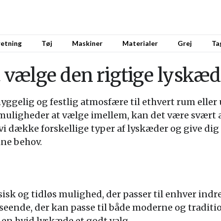
retning
Tøj
Maskiner
Materialer
Grej
Ta
at vælge den rigtige lyskæ
hyggelig og festlig atmosfære til ethvert rum ell
uligheder at vælge imellem, kan det være svært a
vi dække forskellige typer af lyskæder og give dig 
ine behov.
isk og tidløs mulighed, der passer til enhver indr
dseende, der kan passe til både moderne og traditio
r en hvid lyskæde et godt valg.