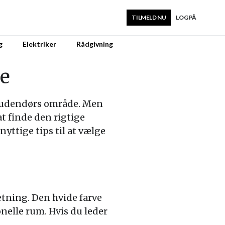
TILMELD NU
LOG PÅ
g
Elektriker
Rådgivning
de
er udendørs område. Men
t finde den rigtige
nyttige tips til at vælge
etning. Den hvide farve
nelle rum. Hvis du leder