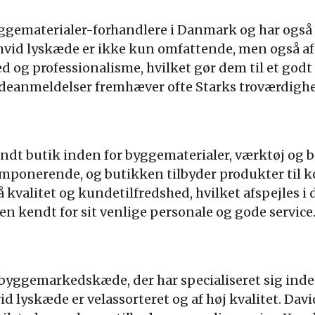
yggematerialer-forhandlere i Danmark og har også s
hvid lyskæde er ikke kun omfattende, men også af h
d og professionalisme, hvilket gør dem til et godt v
ndeanmeldelser fremhæver ofte Starks troværdighe
ndt butik inden for byggematerialer, værktøj og b
imponerende, og butikken tilbyder produkter til 
kvalitet og kundetilfredshed, hvilket afspejles i 
n kendt for sit venlige personale og gode service
 byggemarkedskæde, der har specialiseret sig ind
id lyskæde er velassorteret og af høj kvalitet. Dav