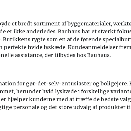
lbyde et bredt sortiment af byggematerialer, værkt
de er ikke anderledes. Bauhaus har et stærkt foku
Butikkens rygte som en af de førende specialbutik
den perfekte hvide lyskæde. Kundeanmeldelser frem
nelle assistance, der tilbydes hos Bauhaus.
nation for gør-det-selv-entusiaster og boligejere.
mmet, herunder hvid lyskæde i forskellige varianter
 der hjælper kunderne med at træffe de bedste va
tige personale og det store udvalg af produkter 