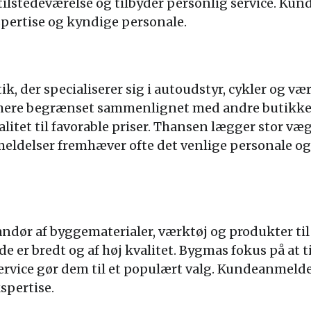
tilstedeværelse og tilbyder personlig service. Ku
spertise og kyndige personale.
, der specialiserer sig i autoudstyr, cykler og vær
ere begrænset sammenlignet med andre butikker p
alitet til favorable priser. Thansen lægger stor v
ldelser fremhæver ofte det venlige personale og
ndør af byggematerialer, værktøj og produkter til
e er bredt og af høj kvalitet. Bygmas fokus på at 
ervice gør dem til et populært valg. Kundeanmeld
spertise.