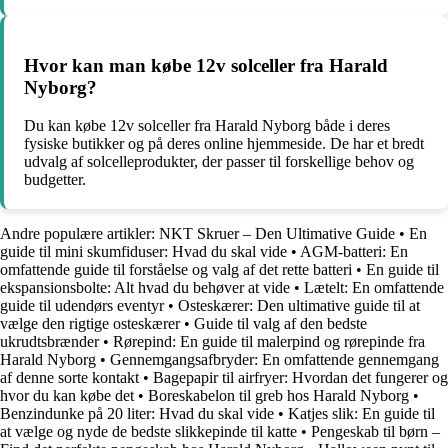
Hvor kan man købe 12v solceller fra Harald
Nyborg?
Du kan købe 12v solceller fra Harald Nyborg både i deres
fysiske butikker og på deres online hjemmeside. De har et bredt
udvalg af solcelleprodukter, der passer til forskellige behov og
budgetter.
Andre populære artikler:
NKT Skruer – Den Ultimative Guide
•
En
guide til mini skumfiduser: Hvad du skal vide
•
AGM-batteri: En
omfattende guide til forståelse og valg af det rette batteri
•
En guide til
ekspansionsbolte: Alt hvad du behøver at vide
•
Lætelt: En omfattende
guide til udendørs eventyr
•
Osteskærer: Den ultimative guide til at
vælge den rigtige osteskærer
•
Guide til valg af den bedste
ukrudtsbrænder
•
Rørepind: En guide til malerpind og rørepinde fra
Harald Nyborg
•
Gennemgangsafbryder: En omfattende gennemgang
af denne sorte kontakt
•
Bagepapir til airfryer: Hvordan det fungerer og
hvor du kan købe det
•
Boreskabelon til greb hos Harald Nyborg
•
Benzindunke på 20 liter: Hvad du skal vide
•
Katjes slik: En guide til
at vælge og nyde de bedste slikkepinde til katte
•
Pengeskab til børn –