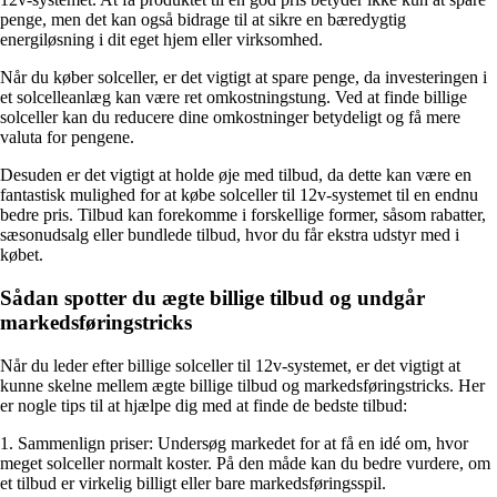
penge, men det kan også bidrage til at sikre en bæredygtig
energiløsning i dit eget hjem eller virksomhed.
Når du køber solceller, er det vigtigt at spare penge, da investeringen i
et solcelleanlæg kan være ret omkostningstung. Ved at finde billige
solceller kan du reducere dine omkostninger betydeligt og få mere
valuta for pengene.
Desuden er det vigtigt at holde øje med tilbud, da dette kan være en
fantastisk mulighed for at købe solceller til 12v-systemet til en endnu
bedre pris. Tilbud kan forekomme i forskellige former, såsom rabatter,
sæsonudsalg eller bundlede tilbud, hvor du får ekstra udstyr med i
købet.
Sådan spotter du ægte billige tilbud og undgår
markedsføringstricks
Når du leder efter billige solceller til 12v-systemet, er det vigtigt at
kunne skelne mellem ægte billige tilbud og markedsføringstricks. Her
er nogle tips til at hjælpe dig med at finde de bedste tilbud:
1. Sammenlign priser: Undersøg markedet for at få en idé om, hvor
meget solceller normalt koster. På den måde kan du bedre vurdere, om
et tilbud er virkelig billigt eller bare markedsføringsspil.