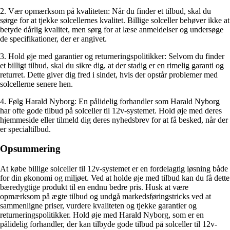
2. Vær opmærksom på kvaliteten: Når du finder et tilbud, skal du
sørge for at tjekke solcellernes kvalitet. Billige solceller behøver ikke at
betyde dårlig kvalitet, men sørg for at læse anmeldelser og undersøge
de specifikationer, der er angivet.
3. Hold øje med garantier og returneringspolitikker: Selvom du finder
et billigt tilbud, skal du sikre dig, at der stadig er en rimelig garanti og
returret. Dette giver dig fred i sindet, hvis der opstår problemer med
solcellerne senere hen.
4. Følg Harald Nyborg: En pålidelig forhandler som Harald Nyborg
har ofte gode tilbud på solceller til 12v-systemet. Hold øje med deres
hjemmeside eller tilmeld dig deres nyhedsbrev for at få besked, når der
er specialtilbud.
Opsummering
At købe billige solceller til 12v-systemet er en fordelagtig løsning både
for din økonomi og miljøet. Ved at holde øje med tilbud kan du få dette
bæredygtige produkt til en endnu bedre pris. Husk at være
opmærksom på ægte tilbud og undgå markedsføringstricks ved at
sammenligne priser, vurdere kvaliteten og tjekke garantier og
returneringspolitikker. Hold øje med Harald Nyborg, som er en
pålidelig forhandler, der kan tilbyde gode tilbud på solceller til 12v-