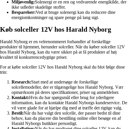
Miljøvenlig:
Solenergi er en ren og vedvarende energikilde, der
ikke udleder skadelige stoffer.
Besparelser:
Ved at bruge solenergi kan du reducere dine
energiomkostninger og spare penge på lang sigt.
Køb solceller 12V hos Harald Nyborg
Harald Nyborg er en velrenommeret forhandler af forskellige
produkter til hjemmet, herunder solceller. Når du køber solceller 12V
hos Harald Nyborg, kan du være sikker på at få produkter af høj
kvalitet til konkurrencedygtige priser.
For at købe solceller 12V hos Harald Nyborg skal du blot følge disse
trin:
Research:
Start med at undersøge de forskellige
solcellemodeller, der er tilgængelige hos Harald Nyborg. Vær
opmærksom på deres specifikationer, priser og anmeldelser.
Kontakt:
Hvis du har spørgsmål eller brug for yderligere
information, kan du kontakte Harald Nyborgs kundeservice. De
vil være glade for at hjælpe dig med at træffe det rigtige valg.
Bestil:
Når du har valgt den solcelle, der passer bedst til dine
behov, kan du placere din bestilling online eller besøge en af
Harald Nyborgs butikker personligt.
Installation:
Når du har modtaget dine solceller 12V, kan du