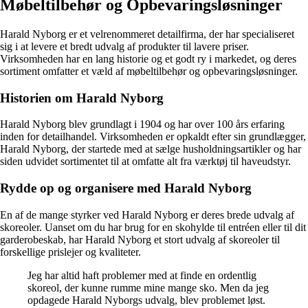
Møbeltilbehør og Opbevaringsløsninger
Harald Nyborg er et velrenommeret detailfirma, der har specialiseret
sig i at levere et bredt udvalg af produkter til lavere priser.
Virksomheden har en lang historie og et godt ry i markedet, og deres
sortiment omfatter et væld af møbeltilbehør og opbevaringsløsninger.
Historien om Harald Nyborg
Harald Nyborg blev grundlagt i 1904 og har over 100 års erfaring
inden for detailhandel. Virksomheden er opkaldt efter sin grundlægger,
Harald Nyborg, der startede med at sælge husholdningsartikler og har
siden udvidet sortimentet til at omfatte alt fra værktøj til haveudstyr.
Rydde op og organisere med Harald Nyborg
En af de mange styrker ved Harald Nyborg er deres brede udvalg af
skoreoler. Uanset om du har brug for en skohylde til entréen eller til dit
garderobeskab, har Harald Nyborg et stort udvalg af skoreoler til
forskellige prislejer og kvaliteter.
Jeg har altid haft problemer med at finde en ordentlig
skoreol, der kunne rumme mine mange sko. Men da jeg
opdagede Harald Nyborgs udvalg, blev problemet løst.