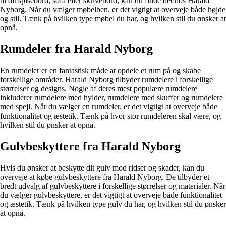
til dit spisebord, sofa eller skrivebord, kan du finde det hos Harald
Nyborg. Når du vælger møbelben, er det vigtigt at overveje både højde
og stil. Tænk på hvilken type møbel du har, og hvilken stil du ønsker at
opnå.
Rumdeler fra Harald Nyborg
En rumdeler er en fantastisk måde at opdele et rum på og skabe
forskellige områder. Harald Nyborg tilbyder rumdelere i forskellige
størrelser og designs. Nogle af deres mest populære rumdelere
inkluderer rumdelere med hylder, rumdelere med skuffer og rumdelere
med spejl. Når du vælger en rumdeler, er det vigtigt at overveje både
funktionalitet og æstetik. Tænk på hvor stor rumdeleren skal være, og
hvilken stil du ønsker at opnå.
Gulvbeskyttere fra Harald Nyborg
Hvis du ønsker at beskytte dit gulv mod ridser og skader, kan du
overveje at købe gulvbeskyttere fra Harald Nyborg. De tilbyder et
bredt udvalg af gulvbeskyttere i forskellige størrelser og materialer. Når
du vælger gulvbeskyttere, er det vigtigt at overveje både funktionalitet
og æstetik. Tænk på hvilken type gulv du har, og hvilken stil du ønsker
at opnå.