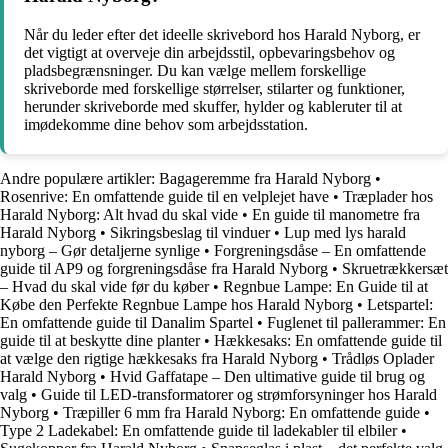
Når du leder efter det ideelle skrivebord hos Harald Nyborg, er
det vigtigt at overveje din arbejdsstil, opbevaringsbehov og
pladsbegrænsninger. Du kan vælge mellem forskellige
skriveborde med forskellige størrelser, stilarter og funktioner,
herunder skriveborde med skuffer, hylder og kableruter til at
imødekomme dine behov som arbejdsstation.
Andre populære artikler:
Bagageremme fra Harald Nyborg
•
Rosenrive: En omfattende guide til en velplejet have
•
Træplader hos
Harald Nyborg: Alt hvad du skal vide
•
En guide til manometre fra
Harald Nyborg
•
Sikringsbeslag til vinduer
•
Lup med lys harald
nyborg – Gør detaljerne synlige
•
Forgreningsdåse – En omfattende
guide til AP9 og forgreningsdåse fra Harald Nyborg
•
Skruetrækkersæt
– Hvad du skal vide før du køber
•
Regnbue Lampe: En Guide til at
Købe den Perfekte Regnbue Lampe hos Harald Nyborg
•
Letspartel:
En omfattende guide til Danalim Spartel
•
Fuglenet til pallerammer: En
guide til at beskytte dine planter
•
Hækkesaks: En omfattende guide til
at vælge den rigtige hækkesaks fra Harald Nyborg
•
Trådløs Oplader
Harald Nyborg
•
Hvid Gaffatape – Den ultimative guide til brug og
valg
•
Guide til LED-transformatorer og strømforsyninger hos Harald
Nyborg
•
Træpiller 6 mm fra Harald Nyborg: En omfattende guide
•
Type 2 Ladekabel: En omfattende guide til ladekabler til elbiler
•