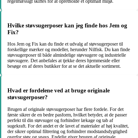
regelmæssigt skiftes for at opretholde et optimalt miljø.
Hvilke støvsugerposer kan jeg finde hos Jem og
Fix?
Hos Jem og Fix kan du finde et udvalg af støvsugerposer til
forskellige mærker og modeller, herunder Nilfisk. Du kan finde
støvsugerposer til både almindelige støvsugere og industrielle
støvsugere. Det anbefales at tjekke deres hjemmeside eller
besøge en af deres butikker for at se det aktuelle sortiment.
Hvad er fordelene ved at bruge originale
støvsugerposer?
Brugen af ​​originale støvsugerposer har flere fordele. For det
første sikrer de en bedre pasform, hvilket betyder, at de passer
perfekt til din støvsuger og forhindrer lækage og tab af
sugekraft. For det andet er de lavet af materialer af høj kvalitet,
der sikrer optimal filtrering og forhindrer modstandsdygtighed
overfor støv og snavs. Endelig giver brugen af ​​originale