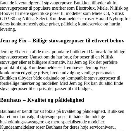
førende leverandører af støvsugerposer. Butikken tilbyder alt fra
støvsugerposer til populære mærker som Electrolux, Miele, Nilfisk og
Hoover til mere specifikke poser til modeller som Miele C3, Nilfisk
GD 930 og Nilfisk Select. Kundeanmeldelser roser Harald Nyborg for
deres konkurrencedygtige priser, pålidelig kundeservice og hurtig
levering.
Jem og Fix – Billige støvsugerposer til ethvert behov
Jem og Fix er en af de mest populære butikker i Danmark for billige
støvsugerposer. Uanset om du har brug for poser til en Nilfisk
støvsuger eller et billigere alternativ, har Jem og Fix det perfekte
produkt til dig. Kundeanmeldelser fremhæver Jem og Fixs
konkurrencedygtige priser, brede udvalg og venlige personale.
Butikken tilbyder både originale og kompatible støvsugerposer til
forskellige mærker og modeller. Med Jem og Fix kan du altid finde
støvsugerposer til en pris, der passer til dit budget.
Bauhaus – Kvalitet og pålidelighed
Bauhaus er kendt for sit fokus på kvalitet og pålidelighed. Butikken
har et bredt udvalg af støvsugerposer til både almindelige
husholdningsstøvsugere og mere specialiserede modeller.
Kundeanmeldelser roser Bauhaus for deres høje serviceniveau,