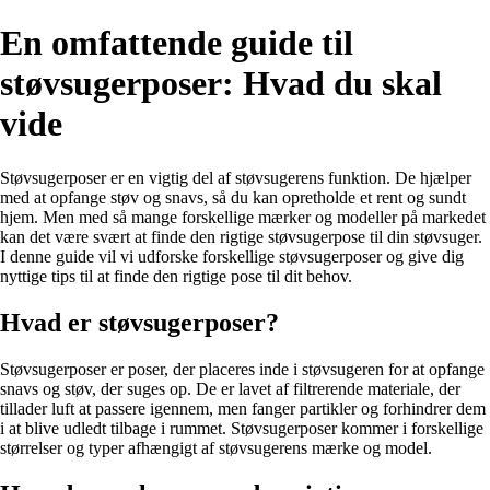
En omfattende guide til
støvsugerposer: Hvad du skal
vide
Støvsugerposer er en vigtig del af støvsugerens funktion. De hjælper
med at opfange støv og snavs, så du kan opretholde et rent og sundt
hjem. Men med så mange forskellige mærker og modeller på markedet
kan det være svært at finde den rigtige støvsugerpose til din støvsuger.
I denne guide vil vi udforske forskellige støvsugerposer og give dig
nyttige tips til at finde den rigtige pose til dit behov.
Hvad er støvsugerposer?
Støvsugerposer er poser, der placeres inde i støvsugeren for at opfange
snavs og støv, der suges op. De er lavet af filtrerende materiale, der
tillader luft at passere igennem, men fanger partikler og forhindrer dem
i at blive udledt tilbage i rummet. Støvsugerposer kommer i forskellige
størrelser og typer afhængigt af støvsugerens mærke og model.