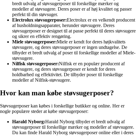
bredt udvalg af støvsugerposer til forskellige mærker og
modeller af støvsugere. Deres poser er af høj kvalitet og passer
perfekt til din støvsuger.
Electrolux støvsugerposer:
Electrolux er en velkendt producent
af husholdningsapparater, herunder støvsugere. Deres
støvsugerposer er designet til at passe perfekt til deres støvsugere
og sikrer en effektiv rengøring.
Miele støvsugerposer:
Miele er kendt for deres højkvalitets
støvsugere, og deres støvsugerposer er ingen undtagelse. De
tilbyder et bredt udvalg af poser til forskellige modeller af Miele-
støvsugere.
Nilfisk støvsugerposer:
Nilfisk er en populær producent af
støvsugere, og deres støvsugerposer er kendt for deres
holdbarhed og effektivitet. De tilbyder poser til forskellige
modeller af Nilfisk-støvsugere.
Hvor kan man købe støvsugerposer?
Støvsugerposer kan købes i forskellige butikker og online. Her er
nogle populære steder at købe støvsugerposer:
Harald Nyborg:
Harald Nyborg tilbyder et bredt udvalg af
støvsugerposer til forskellige mærker og modeller af støvsugere.
Du kan finde Harald Nyborg støvsugerposer online eller i deres