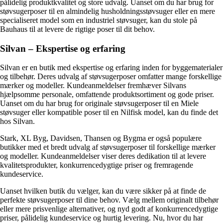
pålidelig produktkvalitet og store udvalg. Uanset om du har brug for
støvsugerposer til en almindelig husholdningsstøvsuger eller en mere
specialiseret model som en industriel støvsuger, kan du stole på
Bauhaus til at levere de rigtige poser til dit behov.
Silvan – Ekspertise og erfaring
Silvan er en butik med ekspertise og erfaring inden for byggematerialer
og tilbehør. Deres udvalg af støvsugerposer omfatter mange forskellige
mærker og modeller. Kundeanmeldelser fremhæver Silvans
hjælpsomme personale, omfattende produktsortiment og gode priser.
Uanset om du har brug for originale støvsugerposer til en Miele
støvsuger eller kompatible poser til en Nilfisk model, kan du finde det
hos Silvan.
Stark, XL Byg, Davidsen, Thansen og Bygma er også populære
butikker med et bredt udvalg af støvsugerposer til forskellige mærker
og modeller. Kundeanmeldelser viser deres dedikation til at levere
kvalitetsprodukter, konkurrencedygtige priser og fremragende
kundeservice.
Uanset hvilken butik du vælger, kan du være sikker på at finde de
perfekte støvsugerposer til dine behov. Vælg mellem originalt tilbehør
eller mere prisvenlige alternativer, og nyd godt af konkurrencedygtige
priser, pålidelig kundeservice og hurtig levering. Nu, hvor du har