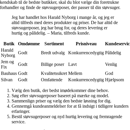
kendskab til de bedste butikker, skal du blot vælge din foretrukne
forhandler og finde de støvsugerposer, der passer til din støvsuger.
Jeg har handlet hos Harald Nyborg i mange år, og jeg er
altid tilfreds med deres produkter og priser. De har altid de
støvsugerposer, jeg har brug for, og deres levering er
hurtig og pålidelig. – Maria, tilfreds kunde.
Butik
Omdømme
Sortiment
Prisniveau
Kundeservic
Harald
Godt
Bredt udvalg
Konkurrencedygtig
Pålidelig
Nyborg
Jem og
Godt
Billige poser
Lavt
Venlig
Fix
Bauhaus
Godt
Kvalitetssikret
Mellem
God
Silvan
Godt
Omfattende
Konkurrencedygtig
Hjælpsom
Vælg den butik, der bedst imødekommer dine behov.
Søg efter støvsugerposer baseret på mærke og model.
Sammenlign priser og vælg den bedste løsning for dig.
Gennemgå kundeanmeldelser for at få indsigt i tidligere kunders
erfaringer.
Bestil støvsugerposer og nyd hurtig levering og fremragende
service.