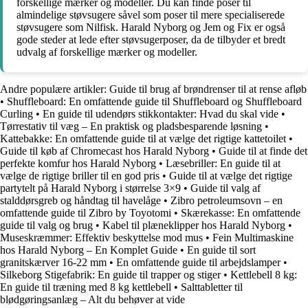
forskellige mærker og modeller. Du kan finde poser til
almindelige støvsugere såvel som poser til mere specialiserede
støvsugere som Nilfisk. Harald Nyborg og Jem og Fix er også
gode steder at lede efter støvsugerposer, da de tilbyder et bredt
udvalg af forskellige mærker og modeller.
Andre populære artikler:
Guide til brug af brøndrenser til at rense afløb
•
Shuffleboard: En omfattende guide til Shuffleboard og Shuffleboard
Curling
•
En guide til udendørs stikkontakter: Hvad du skal vide
•
Tørrestativ til væg – En praktisk og pladsbesparende løsning
•
Kattebakke: En omfattende guide til at vælge det rigtige kattetoilet
•
Guide til køb af Chromecast hos Harald Nyborg
•
Guide til at finde det
perfekte komfur hos Harald Nyborg
•
Læsebriller: En guide til at
vælge de rigtige briller til en god pris
•
Guide til at vælge det rigtige
partytelt på Harald Nyborg i størrelse 3×9
•
Guide til valg af
stalddørsgreb og håndtag til havelåge
•
Zibro petroleumsovn – en
omfattende guide til Zibro by Toyotomi
•
Skærekasse: En omfattende
guide til valg og brug
•
Kabel til plæneklipper hos Harald Nyborg
•
Museskræmmer: Effektiv beskyttelse mod mus
•
Fein Multimaskine
hos Harald Nyborg – En Komplet Guide
•
En guide til sort
granitskærver 16-22 mm
•
En omfattende guide til arbejdslamper
•
Silkeborg Stigefabrik: En guide til trapper og stiger
•
Kettlebell 8 kg:
En guide til træning med 8 kg kettlebell
•
Salttabletter til
blødgøringsanlæg – Alt du behøver at vide