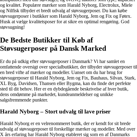
og kvalitet. Populære mærker som Harald Nyborg, Electrolux, Miele
og Nilfisk tilbyder et bredt udvalg af støvsugerposer. Du kan købe
støvsugerposer i butikker som Harald Nyborg, Jem og Fix og Føtex.
Husk at vælge kvalitetsposer for at sikre en optimal rengøring. God
støvsugning!
De Bedste Butikker til Køb af
Støvsugerposer på Dansk Marked
Er du på udkig efter støvsugerposer i Danmark? Vi har samlet en
omfattende oversigt over specialbutikker, der tilbyder støvsugerposer til
en bred vifte af mærker og modeller. Uanset om du har brug for
støvsugerposer til Harald Nyborg, Jem og Fix, Bauhaus, Silvan, Stark,
XL Byg, Davidsen, Thansen eller Bygma, kan du finde det perfekte
sted til dit behov. Her er en dybdegående beskrivelse af hver butik,
dens omdømme på markedet, kundeanmeldelser og unikke
salgsfremmende punkter.
Harald Nyborg – Stort udvalg til lave priser
Harald Nyborg er en velrenommeret butik, der er kendt for sit brede
udvalg af støvsugerposer til forskellige mærker og modeller. Med over
X års erfaring har Harald Nyborg etableret sig som en af Danmarks