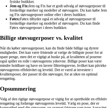
fysiske butikker.
Jem og Fix:
Jem og Fix har et godt udvalg af støvsugerposer til
forskellige mærker og modeller af støvsugere. Du kan købe Jem
og Fix støvsugerposer online eller i deres butikker.
Føtex:
Føtex tilbyder også et udvalg af støvsugerposer til
forskellige mærker og modeller af støvsugere. Du kan finde
Føtex støvsugerposer i deres butikker.
Billige støvsugerposer vs. kvalitet
Når du køber støvsugerposer, kan du finde både billige og dyrere
muligheder. Det kan være fristende at vælge de billigste poser for at
spare penge, men det er vigtigt at huske på, at kvaliteten af poserne
også spiller en rolle i støvsugerens ydeevne. Billige poser kan være
mindre holdbare og have en lavere filtreringsevne, hvilket kan påvirke
støvsugerens effektivitet og levetid. Det er værd at investere i
kvalitetsposer, der passer til din støvsuger, for at sikre en optimal
rengøring.
Opsummering
Valg af den rigtige støvsugerpose er vigtig for at opretholde en effektiv
rengøring og forlænge støvsugerens levetid. Vælg en pose, der er
kompatibel med din støvsuger, og overvej faktorer som type, kapacitet