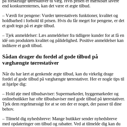
på forskellige tørrestativer til væg. Hvis prisen er mærkbart lavere
end konkurrenternes, kan det være et ægte tilbud.
– Værdi for pengene: Vurder tørrestativets funktioner, kvalitet og
holdbarhed i forhold til prisen. Hvis du får meget for pengene, er det
et godt tegn på et ægte tilbud.
– Tjek anmeldelser: Læs anmeldelser fra tidligere kunder for at få en
idé om produktets kvalitet og pålidelighed. Positive anmeldelser kan
indikere et godt tilbud.
Sådan drager du fordel af gode tilbud på
væghængte tørrestativer
Når du har lært at genkende ægte tilbud, kan du virkelig drage
fordel af gode tilbud på væghængte tørrestativer. Her er nogle tips til
at hjælpe dig:
– Hold øje med tilbudsaviser: Supermarkeder, byggemarkeder og
onlinebutikker har ofte tilbudsaviser med gode tilbud på tørrestativer.
Tjek dem regelmæssigt for at se om der er noget, der passer til dine
behov.
– Tilmeld dig nyhedsbreve: Mange butikker sender nyhedsbreve
med opdateringer om tilbud og rabatter. Ved at tilmelde dig kan du