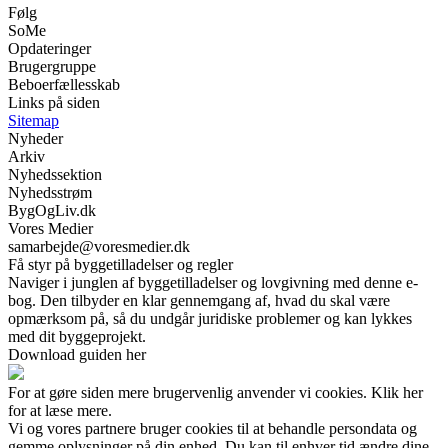
Følg
SoMe
Opdateringer
Brugergruppe
Beboerfællesskab
Links på siden
Sitemap
Nyheder
Arkiv
Nyhedssektion
Nyhedsstrøm
BygOgLiv.dk
Vores Medier
samarbejde@voresmedier.dk
Få styr på byggetilladelser og regler
Naviger i junglen af byggetilladelser og lovgivning med denne e-
bog. Den tilbyder en klar gennemgang af, hvad du skal være
opmærksom på, så du undgår juridiske problemer og kan lykkes
med dit byggeprojekt.
Download guiden her
For at gøre siden mere brugervenlig anvender vi cookies. Klik her
for at læse mere.
Vi og vores partnere bruger cookies til at behandle persondata og
gemme oplysninger på din enhed. Du kan til enhver tid ændre dine