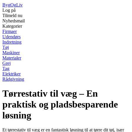
Byg
Og
Liv
Log på
Tilmeld nu
Nyhedsmail
Kategorier
Firmaer
Udendørs
Indretning
Tøj
Maskiner
Materialer
Grej
Tag
Elektriker
Rådgivning
Tørrestativ til væg – En
praktisk og pladsbesparende
løsning
Et tørrestativ til væg er en fantastisk løsning til at tørre dit tøj, især