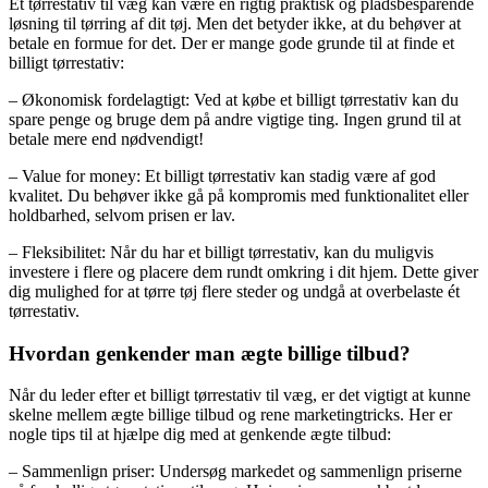
Et tørrestativ til væg kan være en rigtig praktisk og pladsbesparende
løsning til tørring af dit tøj. Men det betyder ikke, at du behøver at
betale en formue for det. Der er mange gode grunde til at finde et
billigt tørrestativ:
– Økonomisk fordelagtigt: Ved at købe et billigt tørrestativ kan du
spare penge og bruge dem på andre vigtige ting. Ingen grund til at
betale mere end nødvendigt!
– Value for money: Et billigt tørrestativ kan stadig være af god
kvalitet. Du behøver ikke gå på kompromis med funktionalitet eller
holdbarhed, selvom prisen er lav.
– Fleksibilitet: Når du har et billigt tørrestativ, kan du muligvis
investere i flere og placere dem rundt omkring i dit hjem. Dette giver
dig mulighed for at tørre tøj flere steder og undgå at overbelaste ét
tørrestativ.
Hvordan genkender man ægte billige tilbud?
Når du leder efter et billigt tørrestativ til væg, er det vigtigt at kunne
skelne mellem ægte billige tilbud og rene marketingtricks. Her er
nogle tips til at hjælpe dig med at genkende ægte tilbud:
– Sammenlign priser: Undersøg markedet og sammenlign priserne