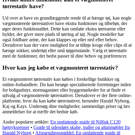
tørrestativ have?
Ud over at have en grundlæggende rende til at hænge tøj, kan nogle
vægmonterede tørrestativer have ekstra funktioner og tilbehør, der
øger deres funktionalitet. Dette kan omfatte ekstra tørrearme eller
hylder, der giver mere plads til tørring af tøj. Nogle modeller har
også foldbare arme, der kan klappes op eller ned efter behov.
Derudover kan der være mulighed for at tilføje kroge eller clips til at
hænge sokker, undertøj eller små tøjgenstande. Vælg et tørrestativ
med de funktioner, der bedst passer til dine behov og præferencer.
Hvor kan jeg købe et vægmonteret tørrestativ?
Et vægmonteret tørrestativ kan købes i forskellige butikker og
online-forhandlere. Du kan besøge specialiserede forretninger inden
for boligudstyr, stormagasiner eller byggemarkeder for at finde et
udvalg af vægmonterede tørrestativer. Derudover er der flere online-
platforme, hvor du kan købe tørrestativer, herunder Harald Nyborg,
Kaj og Kays. Undersøg dine muligheder, sammenlign priser og læs
anmeldelser for at træffe det bedste køb.
Andre populære artikler:
En omfattende guide til Nilfisk C120
højtryksrenser
•
Guide til udendørs skabe, traller og altanmøbler fra
Harald Nyborg
•
Afspændingsmiddel: En omfattende guide til