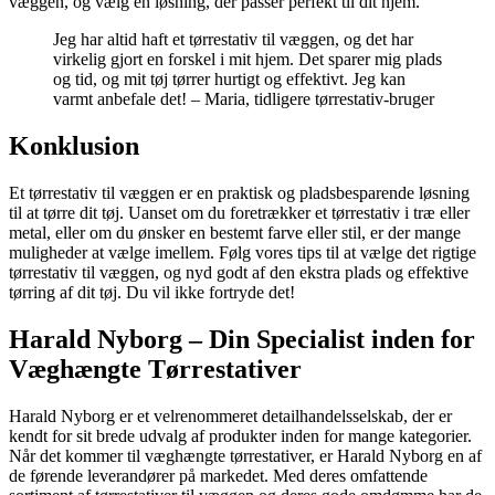
væggen, og vælg en løsning, der passer perfekt til dit hjem.
Jeg har altid haft et tørrestativ til væggen, og det har
virkelig gjort en forskel i mit hjem. Det sparer mig plads
og tid, og mit tøj tørrer hurtigt og effektivt. Jeg kan
varmt anbefale det! – Maria, tidligere tørrestativ-bruger
Konklusion
Et tørrestativ til væggen er en praktisk og pladsbesparende løsning
til at tørre dit tøj. Uanset om du foretrækker et tørrestativ i træ eller
metal, eller om du ønsker en bestemt farve eller stil, er der mange
muligheder at vælge imellem. Følg vores tips til at vælge det rigtige
tørrestativ til væggen, og nyd godt af den ekstra plads og effektive
tørring af dit tøj. Du vil ikke fortryde det!
Harald Nyborg – Din Specialist inden for
Væghængte Tørrestativer
Harald Nyborg er et velrenommeret detailhandelsselskab, der er
kendt for sit brede udvalg af produkter inden for mange kategorier.
Når det kommer til væghængte tørrestativer, er Harald Nyborg en af
de førende leverandører på markedet. Med deres omfattende