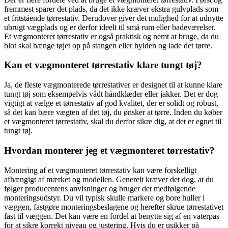
fremmest sparer det plads, da det ikke kræver ekstra gulvplads som
et fritstående tørrestativ. Derudover giver det mulighed for at udnytte
ubrugt vægplads og er derfor ideelt til små rum eller badeværelser.
Et vægmonteret tørrestativ er også praktisk og nemt at bruge, da du
blot skal hænge tøjet op på stangen eller hylden og lade det tørre.
Kan et vægmonteret tørrestativ klare tungt tøj?
Ja, de fleste vægmonterede tørrestativer er designet til at kunne klare
tungt tøj som eksempelvis vådt håndklæder eller jakker. Det er dog
vigtigt at vælge et tørrestativ af god kvalitet, der er solidt og robust,
så det kan bære vægten af det tøj, du ønsker at tørre. Inden du køber
et vægmonteret tørrestativ, skal du derfor sikre dig, at det er egnet til
tungt tøj.
Hvordan monterer jeg et vægmonteret tørrestativ?
Montering af et vægmonteret tørrestativ kan være forskelligt
afhængigt af mærket og modellen. Generelt kræver det dog, at du
følger producentens anvisninger og bruger det medfølgende
monteringsudstyr. Du vil typisk skulle markere og bore huller i
væggen, fastgøre monteringsbeslagene og herefter skrue tørrestativet
fast til væggen. Det kan være en fordel at benytte sig af en vaterpas
for at sikre korrekt niveau og justering. Hvis du er usikker på