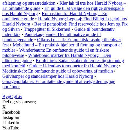
afslapning og stressreduktion
•
Klar lak til træ hos Harald Nyborg –
En omfattende guide
•
En guide til at vælge den rigtige drænspade
hos Harald Nyborg
•
Romaskine fra Harald Nyborg – En
omfattende guide
•
Harald Nyborg Legetøj: Find Billigt Legetøj hos
Harald Nyborg
•
Rør til parasolfod: Find reservedele hos Jem og Fix
og Silvan
•
Trappegitter til Sikkerhed
•
Guide til brændestativ
indendørs
•
Pandekagepande: Den ultimative guide til
pandekagepande
•
Ølkrus i plastik: En praktisk løsning til enhver
fest
•
Møbelhund – En praktisk hjælper til flytning og transport af
møbler
•
Wunderbaum: En omfattende guide til en friskere
biloplevelse
•
Whiteboard marker fra Harald Nyborg – Den
ultimative guide
•
Konfettirør: Sådan skaber du en festlig stemning
med konfetti
•
Guide: Udendørs termometer fra Harald Nyborg
•
Medicinskab: En omfattende guide til opbevaring af medicin
•
Gulvlamper og standerlamper hos Harald Nyborg
•
Garageportåbner: En omfattende guide til at vælge den rigtige
portåbner
Byg
Og
Liv
Del og vis omsorg
X
Facebook
Instagram
LinkedIn
YouTube