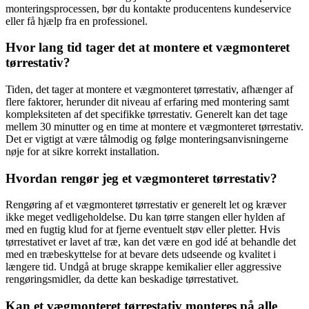
monteringsprocessen, bør du kontakte producentens kundeservice
eller få hjælp fra en professionel.
Hvor lang tid tager det at montere et vægmonteret
tørrestativ?
Tiden, det tager at montere et vægmonteret tørrestativ, afhænger af
flere faktorer, herunder dit niveau af erfaring med montering samt
kompleksiteten af det specifikke tørrestativ. Generelt kan det tage
mellem 30 minutter og en time at montere et vægmonteret tørrestativ.
Det er vigtigt at være tålmodig og følge monteringsanvisningerne
nøje for at sikre korrekt installation.
Hvordan rengør jeg et vægmonteret tørrestativ?
Rengøring af et vægmonteret tørrestativ er generelt let og kræver
ikke meget vedligeholdelse. Du kan tørre stangen eller hylden af
med en fugtig klud for at fjerne eventuelt støv eller pletter. Hvis
tørrestativet er lavet af træ, kan det være en god idé at behandle det
med en træbeskyttelse for at bevare dets udseende og kvalitet i
længere tid. Undgå at bruge skrappe kemikalier eller aggressive
rengøringsmidler, da dette kan beskadige tørrestativet.
Kan et vægmonteret tørrestativ monteres på alle