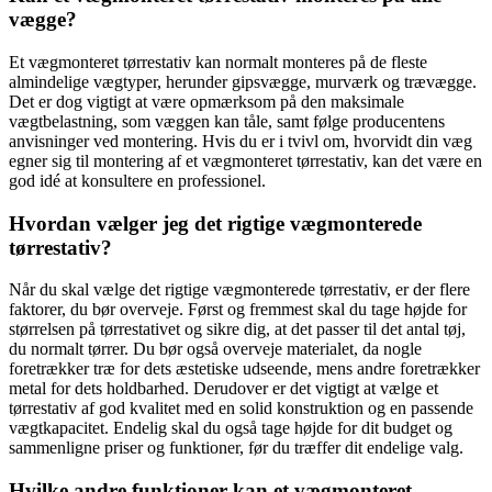
vægge?
Et vægmonteret tørrestativ kan normalt monteres på de fleste
almindelige vægtyper, herunder gipsvægge, murværk og trævægge.
Det er dog vigtigt at være opmærksom på den maksimale
vægtbelastning, som væggen kan tåle, samt følge producentens
anvisninger ved montering. Hvis du er i tvivl om, hvorvidt din væg
egner sig til montering af et vægmonteret tørrestativ, kan det være en
god idé at konsultere en professionel.
Hvordan vælger jeg det rigtige vægmonterede
tørrestativ?
Når du skal vælge det rigtige vægmonterede tørrestativ, er der flere
faktorer, du bør overveje. Først og fremmest skal du tage højde for
størrelsen på tørrestativet og sikre dig, at det passer til det antal tøj,
du normalt tørrer. Du bør også overveje materialet, da nogle
foretrækker træ for dets æstetiske udseende, mens andre foretrækker
metal for dets holdbarhed. Derudover er det vigtigt at vælge et
tørrestativ af god kvalitet med en solid konstruktion og en passende
vægtkapacitet. Endelig skal du også tage højde for dit budget og
sammenligne priser og funktioner, før du træffer dit endelige valg.
Hvilke andre funktioner kan et vægmonteret