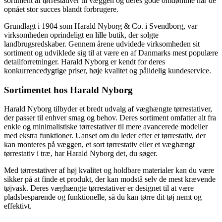
sortiment af tørrestativer til væggen og deres gode omdømme har de
opnået stor succes blandt forbrugere.
Grundlagt i 1904 som Harald Nyborg & Co. i Svendborg, var
virksomheden oprindeligt en lille butik, der solgte
landbrugsredskaber. Gennem årene udvidede virksomheden sit
sortiment og udviklede sig til at være en af Danmarks mest populære
detailforretninger. Harald Nyborg er kendt for deres
konkurrencedygtige priser, høje kvalitet og pålidelig kundeservice.
Sortimentet hos Harald Nyborg
Harald Nyborg tilbyder et bredt udvalg af væghængte tørrestativer,
der passer til enhver smag og behov. Deres sortiment omfatter alt fra
enkle og minimalistiske tørrestativer til mere avancerede modeller
med ekstra funktioner. Uanset om du leder efter et tørrestativ, der
kan monteres på væggen, et sort tørrestativ eller et væghængt
tørrestativ i træ, har Harald Nyborg det, du søger.
Med tørrestativer af høj kvalitet og holdbare materialer kan du være
sikker på at finde et produkt, der kan modstå selv de mest krævende
tøjvask. Deres væghængte tørrestativer er designet til at være
pladsbesparende og funktionelle, så du kan tørre dit tøj nemt og
effektivt.