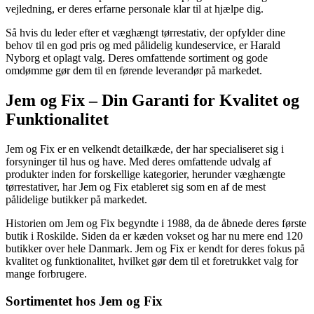
vejledning, er deres erfarne personale klar til at hjælpe dig.
Så hvis du leder efter et væghængt tørrestativ, der opfylder dine
behov til en god pris og med pålidelig kundeservice, er Harald
Nyborg et oplagt valg. Deres omfattende sortiment og gode
omdømme gør dem til en førende leverandør på markedet.
Jem og Fix – Din Garanti for Kvalitet og
Funktionalitet
Jem og Fix er en velkendt detailkæde, der har specialiseret sig i
forsyninger til hus og have. Med deres omfattende udvalg af
produkter inden for forskellige kategorier, herunder væghængte
tørrestativer, har Jem og Fix etableret sig som en af de mest
pålidelige butikker på markedet.
Historien om Jem og Fix begyndte i 1988, da de åbnede deres første
butik i Roskilde. Siden da er kæden vokset og har nu mere end 120
butikker over hele Danmark. Jem og Fix er kendt for deres fokus på
kvalitet og funktionalitet, hvilket gør dem til et foretrukket valg for
mange forbrugere.
Sortimentet hos Jem og Fix