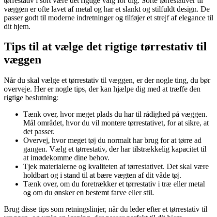
tørrestativ i sort være det rigtige valg for dig. Sorte tørrestativer til
væggen er ofte lavet af metal og har et slankt og stilfuldt design. De
passer godt til moderne indretninger og tilføjer et strejf af elegance til
dit hjem.
Tips til at vælge det rigtige tørrestativ til
væggen
Når du skal vælge et tørrestativ til væggen, er der nogle ting, du bør
overveje. Her er nogle tips, der kan hjælpe dig med at træffe den
rigtige beslutning:
Tænk over, hvor meget plads du har til rådighed på væggen.
Mål området, hvor du vil montere tørrestativet, for at sikre, at
det passer.
Overvej, hvor meget tøj du normalt har brug for at tørre ad
gangen. Vælg et tørrestativ, der har tilstrækkelig kapacitet til
at imødekomme dine behov.
Tjek materialerne og kvaliteten af tørrestativet. Det skal være
holdbart og i stand til at bære vægten af dit våde tøj.
Tænk over, om du foretrækker et tørrestativ i træ eller metal
og om du ønsker en bestemt farve eller stil.
Brug disse tips som retningslinjer, når du leder efter et tørrestativ til