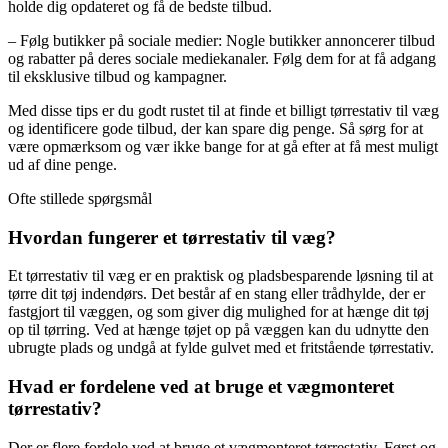
holde dig opdateret og få de bedste tilbud.
– Følg butikker på sociale medier: Nogle butikker annoncerer tilbud
og rabatter på deres sociale mediekanaler. Følg dem for at få adgang
til eksklusive tilbud og kampagner.
Med disse tips er du godt rustet til at finde et billigt tørrestativ til væg
og identificere gode tilbud, der kan spare dig penge. Så sørg for at
være opmærksom og vær ikke bange for at gå efter at få mest muligt
ud af dine penge.
Ofte stillede spørgsmål
Hvordan fungerer et tørrestativ til væg?
Et tørrestativ til væg er en praktisk og pladsbesparende løsning til at
tørre dit tøj indendørs. Det består af en stang eller trådhylde, der er
fastgjort til væggen, og som giver dig mulighed for at hænge dit tøj
op til tørring. Ved at hænge tøjet op på væggen kan du udnytte den
ubrugte plads og undgå at fylde gulvet med et fritstående tørrestativ.
Hvad er fordelene ved at bruge et vægmonteret
tørrestativ?
Der er flere fordele ved at bruge et vægmonteret tørrestativ. Først og