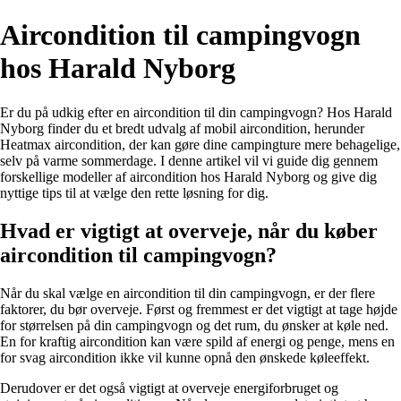
Aircondition til campingvogn
hos Harald Nyborg
Er du på udkig efter en aircondition til din campingvogn? Hos Harald
Nyborg finder du et bredt udvalg af mobil aircondition, herunder
Heatmax aircondition, der kan gøre dine campingture mere behagelige,
selv på varme sommerdage. I denne artikel vil vi guide dig gennem
forskellige modeller af aircondition hos Harald Nyborg og give dig
nyttige tips til at vælge den rette løsning for dig.
Hvad er vigtigt at overveje, når du køber
aircondition til campingvogn?
Når du skal vælge en aircondition til din campingvogn, er der flere
faktorer, du bør overveje. Først og fremmest er det vigtigt at tage højde
for størrelsen på din campingvogn og det rum, du ønsker at køle ned.
En for kraftig aircondition kan være spild af energi og penge, mens en
for svag aircondition ikke vil kunne opnå den ønskede køleeffekt.
Derudover er det også vigtigt at overveje energiforbruget og