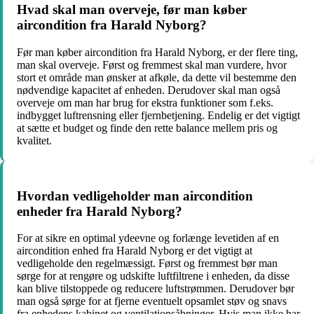
Hvad skal man overveje, før man køber
aircondition fra Harald Nyborg?
Før man køber aircondition fra Harald Nyborg, er der flere ting,
man skal overveje. Først og fremmest skal man vurdere, hvor
stort et område man ønsker at afkøle, da dette vil bestemme den
nødvendige kapacitet af enheden. Derudover skal man også
overveje om man har brug for ekstra funktioner som f.eks.
indbygget luftrensning eller fjernbetjening. Endelig er det vigtigt
at sætte et budget og finde den rette balance mellem pris og
kvalitet.
Hvordan vedligeholder man aircondition
enheder fra Harald Nyborg?
For at sikre en optimal ydeevne og forlænge levetiden af en
aircondition enhed fra Harald Nyborg er det vigtigt at
vedligeholde den regelmæssigt. Først og fremmest bør man
sørge for at rengøre og udskifte luftfiltrene i enheden, da disse
kan blive tilstoppede og reducere luftstrømmen. Derudover bør
man også sørge for at fjerne eventuelt opsamlet støv og snavs
fra enhedens kabinet og ventilationsåbninger. Hvis man ikke har