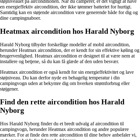
støjniveauet på airconditionen. Når du camperer, er det vigtigt at have
en energieffektiv aircondition, der ikke tømmer batteriet for hurtigt.
Samtidig kan en støjende aircondition være generende både for dig og
dine campingnaboer.
Heatmax aircondition hos Harald Nyborg
Harald Nyborg tilbyder forskellige modeller af mobil aircondition,
herunder Heatmax aircondition, der er kendt for sin effektive køling og
brugervenlighed. Heatmax aircondition er designet til at være nem at
installere og betjene, så du kan få glæde af den uden besvær.
Heatmax aircondition er også kendt for sin energieffektivitet og lave
støjniveau. Du kan derfor nyde en behagelig temperatur i din
campingvogn uden at bekymre dig om hverken strømforbrug eller
støjgener.
Find den rette aircondition hos Harald
Nyborg
Hos Harald Nyborg finder du et bredt udvalg af aircondition til
campingvogn, herunder Heatmax aircondition og andre populære
mærker. For at finde den rette aircondition til dine behov anbefaler vi,