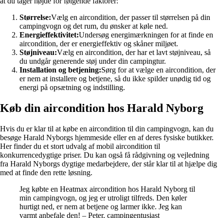
at du tager højde for følgende faktorer:
Størrelse:
Vælg en aircondition, der passer til størrelsen på din
campingvogn og det rum, du ønsker at køle ned.
Energieffektivitet:
Undersøg energimærkningen for at finde en
aircondition, der er energieffektiv og skåner miljøet.
Støjniveau:
Vælg en aircondition, der har et lavt støjniveau, så
du undgår generende støj under din campingtur.
Installation og betjening:
Sørg for at vælge en aircondition, der
er nem at installere og betjene, så du ikke spilder unødig tid og
energi på opsætning og indstilling.
Køb din aircondition hos Harald Nyborg
Hvis du er klar til at købe en aircondition til din campingvogn, kan du
besøge Harald Nyborgs hjemmeside eller en af deres fysiske butikker.
Her finder du et stort udvalg af mobil aircondition til
konkurrencedygtige priser. Du kan også få rådgivning og vejledning
fra Harald Nyborgs dygtige medarbejdere, der står klar til at hjælpe dig
med at finde den rette løsning.
Jeg købte en Heatmax aircondition hos Harald Nyborg til
min campingvogn, og jeg er utroligt tilfreds. Den køler
hurtigt ned, er nem at betjene og larmer ikke. Jeg kan
varmt anbefale den! – Peter, campingentusiast