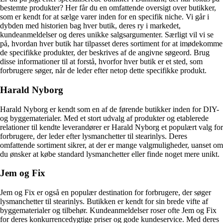
bestemte produkter? Her får du en omfattende oversigt over butikker,
som er kendt for at sælge varer inden for en specifik niche. Vi går i
dybden med historien bag hver butik, deres ry i markedet,
kundeanmeldelser og deres unikke salgsargumenter. Særligt vil vi se
på, hvordan hver butik har tilpasset deres sortiment for at imødekomme
de specifikke produkter, der beskrives af de angivne søgeord. Brug
disse informationer til at forstå, hvorfor hver butik er et sted, som
forbrugere søger, når de leder efter netop dette specifikke produkt.
Harald Nyborg
Harald Nyborg er kendt som en af de førende butikker inden for DIY-
og byggematerialer. Med et stort udvalg af produkter og etablerede
relationer til kendte leverandører er Harald Nyborg et populært valg for
forbrugere, der leder efter lysmanchetter til stearinlys. Deres
omfattende sortiment sikrer, at der er mange valgmuligheder, uanset om
du ønsker at købe standard lysmanchetter eller finde noget mere unikt.
Jem og Fix
Jem og Fix er også en populær destination for forbrugere, der søger
lysmanchetter til stearinlys. Butikken er kendt for sin brede vifte af
byggematerialer og tilbehør. Kundeanmeldelser roser ofte Jem og Fix
for deres konkurrencedygtige priser og gode kundeservice. Med deres