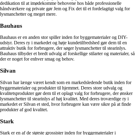
dedikation til at imødekomme behovene hos både professionelle
håndværkere og private gør Jem og Fix det til et fordelagtigt valg for
lysmanchetter og meget mere.
Bauhaus
Bauhaus er en anden stor spiller inden for byggematerialer og DIY-
udstyr. Deres ry i markedet og høje kundetilfredshed gør dem til en
attraktiv butik for forbrugere, der søger lysmanchetter til stearinlys.
Bauhaus tilbyder et bredt udvalg af forskellige stilarter og materialer, så
der er noget for enhver smag og behov.
Silvan
Silvan har længe været kendt som en markedsledende butik inden for
byggematerialer og produkter til hjemmet. Deres store udvalg og
kvalitetsprodukter gør dem til et oplagt valg for forbrugere, der ønsker
lysmanchetter til stearinlys af høj kvalitet. Med deres troværdige ry i
markedet er Silvan et sted, hvor forbrugere kan være sikre på at finde
produkter af god kvalitet.
Stark
Stark er en af de største grossister inden for byggematerialer i