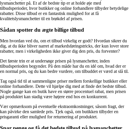
lysmanchetter på. Et af de bedste tip er at holde øje med
tilbudsperioder, hvor butikker og online forhandlere tilbyder betydelige
rabatter. Disse tilbud er en fantastisk mulighed for at få
kvalitetslysmanchetter til en brøkdel af prisen.
Sådan spotter du ægte billige tilbud
Men hvordan ved du, om et tilbud virkelig er godt? Hvordan sikrer du
dig, at du ikke bliver narret af markedsføringstricks, der kun lover store
rabatter, men i virkeligheden ikke giver dig den pris, du forventer?
Det første trin er at undersøge prisen på lysmanchetter, inden
tilbudsperioden begynder. På den måde har du en idé om, hvad der er
en normal pris, og du kan bedre vurdere, om tilbuddet er værd at slå til.
Tag også tid til at sammenligne priser mellem forskellige butikker eller
online forhandlere. Dette vil hjælpe dig med at finde det bedste tilbud.
Nogle gange kan en butik have en større procentuel rabat, men prisen
på produktet kan stadig være højere end hos en konkurrent.
Vær opmærksom på eventuelle ekstraomkostninger, såsom fragt, der
kan påvirke den samlede pris. Tjek også, om butikken tilbyder en
prisgaranti eller mulighed for returnering af produktet.
Spar penge og få det bedste tilbud på lysmanchetter