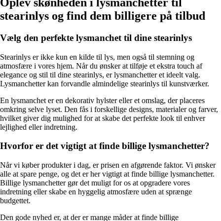
Oplev skønheden i lysmanchetter til
stearinlys og find dem billigere på tilbud
Vælg den perfekte lysmanchet til dine stearinlys
Stearinlys er ikke kun en kilde til lys, men også til stemning og
atmosfære i vores hjem. Når du ønsker at tilføje et ekstra touch af
elegance og stil til dine stearinlys, er lysmanchetter et ideelt valg.
Lysmanchetter kan forvandle almindelige stearinlys til kunstværker.
En lysmanchet er en dekorativ hylster eller et omslag, der placeres
omkring selve lyset. Den fås i forskellige designs, materialer og farver,
hvilket giver dig mulighed for at skabe det perfekte look til enhver
lejlighed eller indretning.
Hvorfor er det vigtigt at finde billige lysmanchetter?
Når vi køber produkter i dag, er prisen en afgørende faktor. Vi ønsker
alle at spare penge, og det er her vigtigt at finde billige lysmanchetter.
Billige lysmanchetter gør det muligt for os at opgradere vores
indretning eller skabe en hyggelig atmosfære uden at sprænge
budgettet.
Den gode nyhed er, at der er mange måder at finde billige