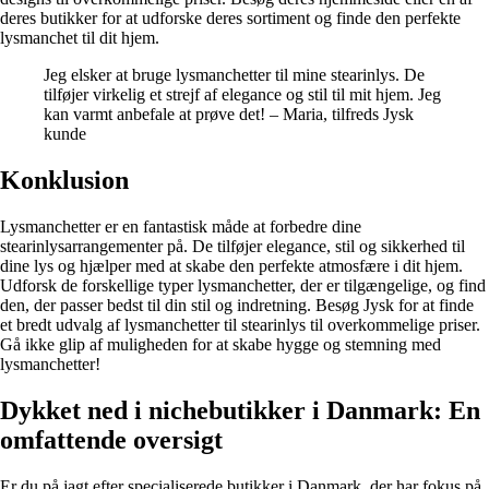
deres butikker for at udforske deres sortiment og finde den perfekte
lysmanchet til dit hjem.
Jeg elsker at bruge lysmanchetter til mine stearinlys. De
tilføjer virkelig et strejf af elegance og stil til mit hjem. Jeg
kan varmt anbefale at prøve det! – Maria, tilfreds Jysk
kunde
Konklusion
Lysmanchetter er en fantastisk måde at forbedre dine
stearinlysarrangementer på. De tilføjer elegance, stil og sikkerhed til
dine lys og hjælper med at skabe den perfekte atmosfære i dit hjem.
Udforsk de forskellige typer lysmanchetter, der er tilgængelige, og find
den, der passer bedst til din stil og indretning. Besøg Jysk for at finde
et bredt udvalg af lysmanchetter til stearinlys til overkommelige priser.
Gå ikke glip af muligheden for at skabe hygge og stemning med
lysmanchetter!
Dykket ned i nichebutikker i Danmark: En
omfattende oversigt
Er du på jagt efter specialiserede butikker i Danmark, der har fokus på