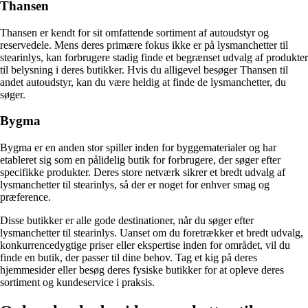
Thansen
Thansen er kendt for sit omfattende sortiment af autoudstyr og
reservedele. Mens deres primære fokus ikke er på lysmanchetter til
stearinlys, kan forbrugere stadig finde et begrænset udvalg af produkter
til belysning i deres butikker. Hvis du alligevel besøger Thansen til
andet autoudstyr, kan du være heldig at finde de lysmanchetter, du
søger.
Bygma
Bygma er en anden stor spiller inden for byggematerialer og har
etableret sig som en pålidelig butik for forbrugere, der søger efter
specifikke produkter. Deres store netværk sikrer et bredt udvalg af
lysmanchetter til stearinlys, så der er noget for enhver smag og
præference.
Disse butikker er alle gode destinationer, når du søger efter
lysmanchetter til stearinlys. Uanset om du foretrækker et bredt udvalg,
konkurrencedygtige priser eller ekspertise inden for området, vil du
finde en butik, der passer til dine behov. Tag et kig på deres
hjemmesider eller besøg deres fysiske butikker for at opleve deres
sortiment og kundeservice i praksis.