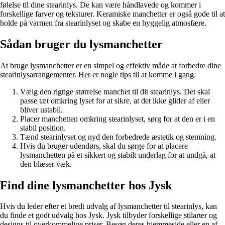
følelse til dine stearinlys. De kan være håndlavede og kommer i
forskellige farver og teksturer. Keramiske manchetter er også gode til at
holde på varmen fra stearinlyset og skabe en hyggelig atmosfære.
Sådan bruger du lysmanchetter
At bruge lysmanchetter er en simpel og effektiv måde at forbedre dine
stearinlysarrangementer. Her er nogle tips til at komme i gang:
Vælg den rigtige størrelse manchet til dit stearinlys. Det skal
passe tæt omkring lyset for at sikre, at det ikke glider af eller
bliver ustabil.
Placer manchetten omkring stearinlyset, sørg for at den er i en
stabil position.
Tænd stearinlyset og nyd den forbedrede æstetik og stemning.
Hvis du bruger udendørs, skal du sørge for at placere
lysmanchetten på et sikkert og stabilt underlag for at undgå, at
den blæser væk.
Find dine lysmanchetter hos Jysk
Hvis du leder efter et bredt udvalg af lysmanchetter til stearinlys, kan
du finde et godt udvalg hos Jysk. Jysk tilbyder forskellige stilarter og
designs til overkommelige priser. Besøg deres hjemmeside eller en af