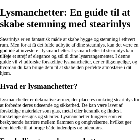
Lysmanchetter: En guide til at
skabe stemning med stearinlys
Stearinlys er en fantastisk måde at skabe hygge og stemning i ethvert
rum. Men for at få det fulde udbytte af dine stearinlys, kan det være en
god idé at investere i lysmanchetter. Lysmanchetter til stearinlys kan
tilføje et strejf af elegance og stil til dine lysarrangementer. I denne
guide vil vi udforske forskellige lysmanchetter, der er tilgængelige, og
hvordan du kan bruge dem til at skabe den perfekte atmosfære i dit
hjem.
Hvad er lysmanchetter?
Lysmanchetter er dekorative ærmer, der placeres omkring stearinlys for
at forbedre deres udseende og sikkerhed. De kan være lavet af
forskellige materialer som glas, metal eller keramik og findes i
forskellige designs og stilarter. Lysmanchetter fungerer som en
beskyttende barriere mellem flammen og omgivelserne, hvilket gør
dem ideelle til at bruge både indendørs og udendørs.