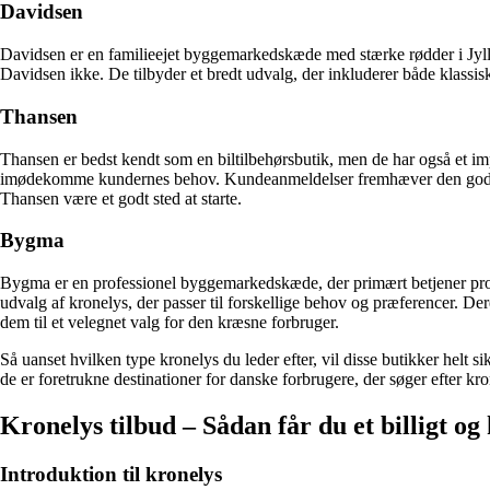
Davidsen
Davidsen er en familieejet byggemarkedskæde med stærke rødder i Jylla
Davidsen ikke. De tilbyder et bredt udvalg, der inkluderer både klassis
Thansen
Thansen er bedst kendt som en biltilbehørsbutik, men de har også et im
imødekomme kundernes behov. Kundeanmeldelser fremhæver den gode servi
Thansen være et godt sted at starte.
Bygma
Bygma er en professionel byggemarkedskæde, der primært betjener prof
udvalg af kronelys, der passer til forskellige behov og præferencer. De
dem til et velegnet valg for den kræsne forbruger.
Så uanset hvilken type kronelys du leder efter, vil disse butikker hel
de er foretrukne destinationer for danske forbrugere, der søger efter k
Kronelys tilbud – Sådan får du et billigt og
Introduktion til kronelys