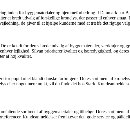
ing inden for byggematerialer og hjemmeforbedring. I Danmark har Bauh
ter et bredt udvalg af forskellige kronelys, der passer til enhver smag.
edning, de giver til at hjælpe kunderne med at træffe det rigtige valg
 er kendt for deres brede udvalg af byggematerialer, værktøjer og gør-d
l enhver lejlighed. Silvan prioriterer kvalitet og bæredygtighed, og dere
r af høj kvalitet.
 stor popularitet blandt danske forbrugere. Deres sortiment af kronelys
lys eller noget mere unikt, vil du finde det hos Stark. Kundeanmeldelser
attende sortiment af byggematerialer og tilbehør. Deres sortiment af 
og præferencer. Kundeanmeldelser fremhæver den gode service og pålidelig