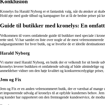
Konklusion
Kronelys fra Harald Nyborg er et fantastisk valg, når du ønsker at skab
Hold øje med gode tilbud og kampagner for at få de bedste priser på kro
Guide til butikker med kronelys: En omfatt
Velkommen til vores omfattende guide til butikker med speciale i kronely
rette sted. Vi har samlet en liste over nogle af de mest velrenommerede
salgsargumenter for hver butik, og se hvorfor de er ideelle destinationer
Harald Nyborg
Vi starter med Harald Nyborg, en butik der er velkendt for sit brede u
kronelys leverer butikken et omfattende udvalg af både almindelige og uni
anmeldelser vidner om den høje kvalitet og konkurrencedygtige priser, 
Jem og Fix
Jem og Fix er en anden velrenommeret butik, der er værdsat af mange d
et imponerende udvalg af kronelys til at opfylde kundernes behov. Jem o
og kunder har rapporteret om den fremragende kundeservice, de modtag