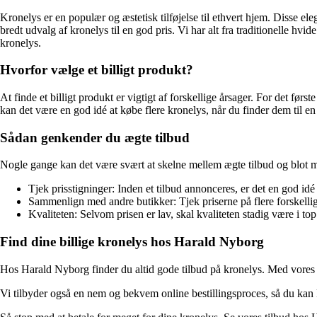
Kronelys er en populær og æstetisk tilføjelse til ethvert hjem. Disse el
bredt udvalg af kronelys til en god pris. Vi har alt fra traditionelle hvi
kronelys.
Hvorfor vælge et billigt produkt?
At finde et billigt produkt er vigtigt af forskellige årsager. For det før
kan det være en god idé at købe flere kronelys, når du finder dem til e
Sådan genkender du ægte tilbud
Nogle gange kan det være svært at skelne mellem ægte tilbud og blot mar
Tjek prisstigninger: Inden et tilbud annonceres, er det en god id
Sammenlign med andre butikker: Tjek priserne på flere forskellig
Kvaliteten: Selvom prisen er lav, skal kvaliteten stadig være i top
Find dine billige kronelys hos Harald Nyborg
Hos Harald Nyborg finder du altid gode tilbud på kronelys. Med vores b
Vi tilbyder også en nem og bekvem online bestillingsproces, så du kan k