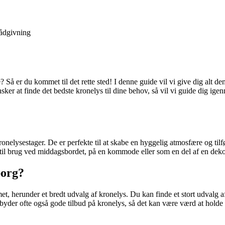
ådgivning
Så er du kommet til det rette sted! I denne guide vil vi give dig alt de
er at finde det bedste kronelys til dine behov, så vil vi guide dig igenn
kronelysestager. De er perfekte til at skabe en hyggelig atmosfære og tilføj
le til brug ved middagsbordet, på en kommode eller som en del af en deko
borg?
t, herunder et bredt udvalg af kronelys. Du kan finde et stort udvalg a
lbyder ofte også gode tilbud på kronelys, så det kan være værd at hold