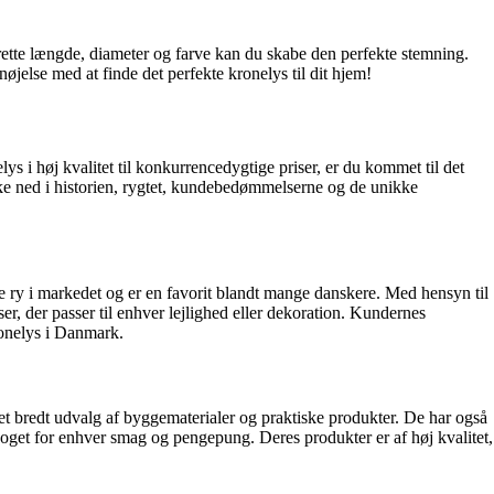
 rette længde, diameter og farve kan du skabe den perfekte stemning.
øjelse med at finde det perfekte kronelys til dit hjem!
s i høj kvalitet til konkurrencedygtige priser, er du kommet til det
ykke ned i historien, rygtet, kundebedømmelserne og de unikke
e ry i markedet og er en favorit blandt mange danskere. Med hensyn til
er, der passer til enhver lejlighed eller dekoration. Kundernes
ronelys i Danmark.
t bredt udvalg af byggematerialer og praktiske produkter. De har også
noget for enhver smag og pengepung. Deres produkter er af høj kvalitet,