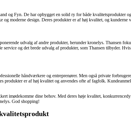
nd og Fyn. De har opbygget en solid ry for både kvalitetsprodukter og
ke og moderne design. Deres produkter er af høj kvalitet, og kunderne v
ponerende udvalg af andre produkter, herunder kronelys. Thansen fokuser
ce og det brede udvalg af produkter, som Thansen tilbyder. Hvis du er
essionelle håndværkere og entreprenører. Men også private forbrugere 
res produkter er af høj kvalitet og anvendes ofte af fagfolk. Kundeanme
t sikkert imødekomme dine behov. Med deres høje kvalitet, konkurrencedy
ronelys. God shopping!
 kvalitetsprodukt