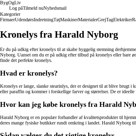
Byg
Og
Liv
Log på
Tilmeld nu
Nyhedsmail
Kategorier
Firmaer
Udendørs
Indretning
Tøj
Maskiner
Materialer
Grej
Tag
Elektriker
R
Kronelys fra Harald Nyborg
Er du på udkig efter kronelys til at skabe hyggelig stemning derhjemme? 
Nyborg. Uanset om du er på udkig efter tilbud på kronelys eller bare ønsk
finde det perfekte kronelys.
Hvad er kronelys?
Kronelys er lange, slanke stearinlys, der er designet til at blive brugt i 
eller paraffin og kommer i forskellige farver og størrelser. De er ideel
Hvor kan jeg købe kronelys fra Harald Ny
Harald Nyborg er en populær forhandler af kvalitetsprodukter til hjemme
deres mange fysiske butikker rundt omkring i landet. Harald Nyborg ti
Sådan vælger du det rigtige kronelys