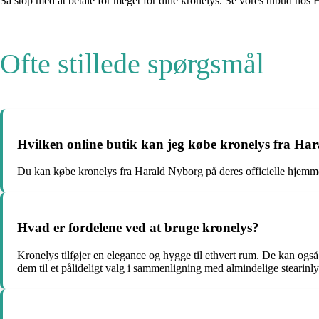
Så stop med at betale for meget for dine kronelys. Se vores tilbud hos Ha
Ofte stillede spørgsmål
Hvilken online butik kan jeg købe kronelys fra Ha
Du kan købe kronelys fra Harald Nyborg på deres officielle hjemmesid
Hvad er fordelene ved at bruge kronelys?
Kronelys tilføjer en elegance og hygge til ethvert rum. De kan ogs
dem til et pålideligt valg i sammenligning med almindelige stearinly