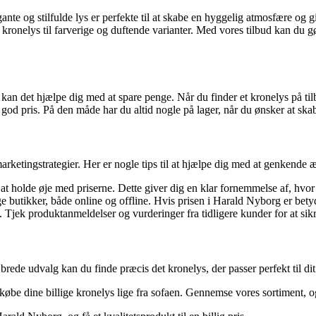
egante og stilfulde lys er perfekte til at skabe en hyggelig atmosfære og
de kronelys til farverige og duftende varianter. Med vores tilbud kan du gø
ste kan det hjælpe dig med at spare penge. Når du finder et kronelys på ti
n god pris. På den måde har du altid nogle på lager, når du ønsker at s
ketingstrategier. Her er nogle tips til at hjælpe dig med at genkende æ
é at holde øje med priserne. Dette giver dig en klar fornemmelse af, hvo
e butikker, både online og offline. Hvis prisen i Harald Nyborg er betyd
. Tjek produktanmeldelser og vurderinger fra tidligere kunder for at sikre
rede udvalg kan du finde præcis det kronelys, der passer perfekt til di
øbe dine billige kronelys lige fra sofaen. Gennemse vores sortiment, og