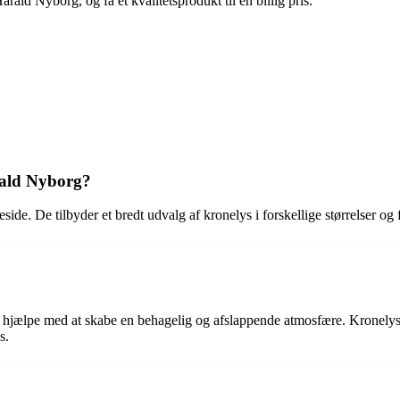
rald Nyborg, og få et kvalitetsprodukt til en billig pris.
rald Nyborg?
e. De tilbyder et bredt udvalg af kronelys i forskellige størrelser og f
å hjælpe med at skabe en behagelig og afslappende atmosfære. Kronelys 
s.