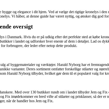
e hygge og elegance i dit hjem. Ved at vælge det rigtige kronelys i den
nelys. Vi håber, at denne guide har været nyttig, og ønsker dig god forn
ende oversigt
s i Danmark. Hvis du er på udkig efter det perfekte sted at købe kronely
 butikker i landet og udforsker hver eneste af dem i detaljer. Lad os d
 for forbrugere, der leder efter netop dette produkt.
dvalg af byggematerialer og værktøjer. Harald Nyborg har et fremragend
kke varianter. Deres sortiment omfatter forskellige stilarter og størrels
som Harald Nyborg tilbyder, hvilket gør dem til et populært valg for k
anskere. Med over 130 butikker rundt om i landet tilbyder Jem og Fix e
g Fix imødekommer en bred vifte af stilarter og prisklasser, så der er 
er, når de handler hos Jem og Fix.