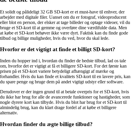
Et solidt og pålideligt 32 GB SD-kort er et must-have til enhver, der
arbejder med digitale filer. Uanset om du er fotograf, videoproducent
eller blot en person, der elsker at tage billeder og optage videoer, vil du
bruge et SD-kort til at gemme og overføre dine værdifulde data. Men
at købe et SD-kort behøver ikke være dyrt. Faktisk kan du finde gode
tilbud og billige muligheder, hvis du ved, hvor du skal lede.
Hvorfor er det vigtigt at finde et billigt SD-kort?
Inden du hopper ind i, hvordan du finder de bedste tilbud, lad os tale
om, hvorfor det er vigtigt at få et billigere SD-kort. For det første kan
prisen på et SD-kort variere betydeligt afhængigt af mærke og
forhandler. Hvis du kan finde et kvalitets SD-kort til en lavere pris, kan
du spare penge og bruge dem på andet vigtigt udstyr eller software.
Derudover er der ingen grund til at betale overpris for et SD-kort, hvis
du ikke har brug for alle de avancerede funktioner og hastigheder, som
nogle dyrere kort kan tilbyde. Hvis du blot har brug for et SD-kort til
almindelig brug, kan du klart drage fordel af at købe et billigere
alternativ.
Hvordan finder du ægte billige tilbud?