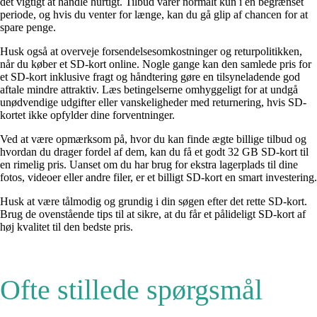
det vigtigt at handle hurtigt. Tilbud varer normalt kun i en begrænset
periode, og hvis du venter for længe, kan du gå glip af chancen for at
spare penge.
Husk også at overveje forsendelsesomkostninger og returpolitikken,
når du køber et SD-kort online. Nogle gange kan den samlede pris for
et SD-kort inklusive fragt og håndtering gøre en tilsyneladende god
aftale mindre attraktiv. Læs betingelserne omhyggeligt for at undgå
unødvendige udgifter eller vanskeligheder med returnering, hvis SD-
kortet ikke opfylder dine forventninger.
Ved at være opmærksom på, hvor du kan finde ægte billige tilbud og
hvordan du drager fordel af dem, kan du få et godt 32 GB SD-kort til
en rimelig pris. Uanset om du har brug for ekstra lagerplads til dine
fotos, videoer eller andre filer, er et billigt SD-kort en smart investering.
Husk at være tålmodig og grundig i din søgen efter det rette SD-kort.
Brug de ovenstående tips til at sikre, at du får et pålideligt SD-kort af
høj kvalitet til den bedste pris.
Ofte stillede spørgsmål