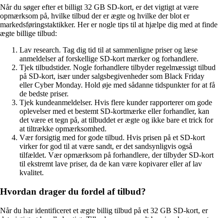
Når du søger efter et billigt 32 GB SD-kort, er det vigtigt at være
opmærksom på, hvilke tilbud der er ægte og hvilke der blot er
markedsføringstaktikker. Her er nogle tips til at hjælpe dig med at finde
ægte billige tilbud:
Lav research. Tag dig tid til at sammenligne priser og læse
anmeldelser af forskellige SD-kort mærker og forhandlere.
Tjek tilbudstider. Nogle forhandlere tilbyder regelmæssigt tilbud
på SD-kort, især under salgsbegivenheder som Black Friday
eller Cyber Monday. Hold øje med sådanne tidspunkter for at få
de bedste priser.
Tjek kundeanmeldelser. Hvis flere kunder rapporterer om gode
oplevelser med et bestemt SD-kortmærke eller forhandler, kan
det være et tegn på, at tilbuddet er ægte og ikke bare et trick for
at tiltrække opmærksomhed.
Vær forsigtig med for gode tilbud. Hvis prisen på et SD-kort
virker for god til at være sandt, er det sandsynligvis også
tilfældet. Vær opmærksom på forhandlere, der tilbyder SD-kort
til ekstremt lave priser, da de kan være kopivarer eller af lav
kvalitet.
Hvordan drager du fordel af tilbud?
Når du har identificeret et ægte billig tilbud på et 32 GB SD-kort, er