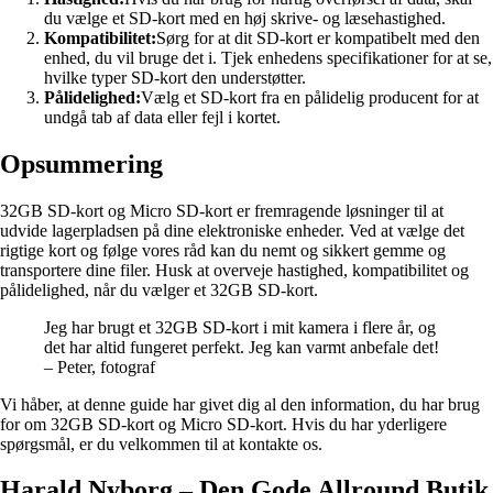
du vælge et SD-kort med en høj skrive- og læsehastighed.
Kompatibilitet:
Sørg for at dit SD-kort er kompatibelt med den
enhed, du vil bruge det i. Tjek enhedens specifikationer for at se,
hvilke typer SD-kort den understøtter.
Pålidelighed:
Vælg et SD-kort fra en pålidelig producent for at
undgå tab af data eller fejl i kortet.
Opsummering
32GB SD-kort og Micro SD-kort er fremragende løsninger til at
udvide lagerpladsen på dine elektroniske enheder. Ved at vælge det
rigtige kort og følge vores råd kan du nemt og sikkert gemme og
transportere dine filer. Husk at overveje hastighed, kompatibilitet og
pålidelighed, når du vælger et 32GB SD-kort.
Jeg har brugt et 32GB SD-kort i mit kamera i flere år, og
det har altid fungeret perfekt. Jeg kan varmt anbefale det!
– Peter, fotograf
Vi håber, at denne guide har givet dig al den information, du har brug
for om 32GB SD-kort og Micro SD-kort. Hvis du har yderligere
spørgsmål, er du velkommen til at kontakte os.
Harald Nyborg – Den Gode Allround Butik