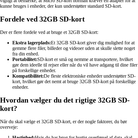
vigtigt at bemærke, at Micro SD-kort normalt kræver en adapter for at
kunne bruges i enheder, der kun understøtter standard SD-kort.
Fordele ved 32GB SD-kort
Der er flere fordele ved at bruge et 32GB SD-kort:
Ekstra lagerplads:
Et 32GB SD-kort giver dig mulighed for at
gemme flere filer, billeder og videoer uden at skulle slette noget
fra din enhed.
Portabilitet:
SD-kort er små og nemme at transportere, hvilket
gør dem ideelle til rejser eller når du vil have adgang til dine filer
på forskellige enheder.
Kompatibilitet:
De fleste elektroniske enheder understøtter SD-
kort, hvilket gør det nemt at bruge 32GB SD-kort på forskellige
enheder.
Hvordan vælger du det rigtige 32GB SD-
kort?
Når du skal vælge et 32GB SD-kort, er der nogle faktorer, du bør
overveje:
Hastighed:
Hvis du har brug for hurtig overførsel af data, skal