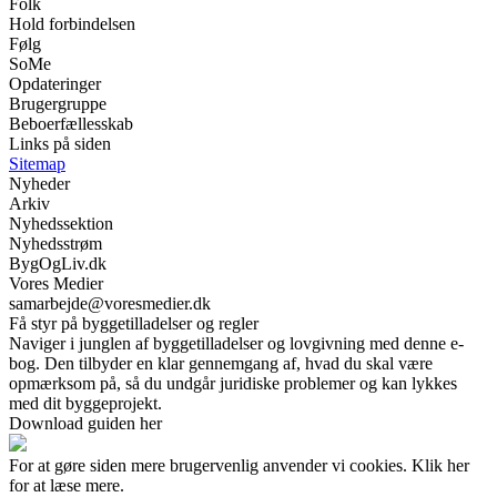
Folk
Hold forbindelsen
Følg
SoMe
Opdateringer
Brugergruppe
Beboerfællesskab
Links på siden
Sitemap
Nyheder
Arkiv
Nyhedssektion
Nyhedsstrøm
BygOgLiv.dk
Vores Medier
samarbejde@voresmedier.dk
Få styr på byggetilladelser og regler
Naviger i junglen af byggetilladelser og lovgivning med denne e-
bog. Den tilbyder en klar gennemgang af, hvad du skal være
opmærksom på, så du undgår juridiske problemer og kan lykkes
med dit byggeprojekt.
Download guiden her
For at gøre siden mere brugervenlig anvender vi cookies. Klik her
for at læse mere.