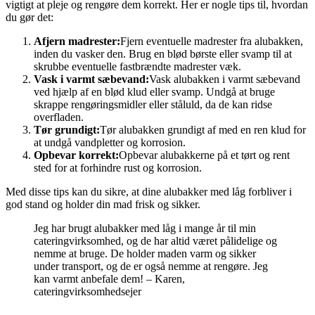
vigtigt at pleje og rengøre dem korrekt. Her er nogle tips til, hvordan
du gør det:
Afjern madrester:
Fjern eventuelle madrester fra alubakken,
inden du vasker den. Brug en blød børste eller svamp til at
skrubbe eventuelle fastbrændte madrester væk.
Vask i varmt sæbevand:
Vask alubakken i varmt sæbevand
ved hjælp af en blød klud eller svamp. Undgå at bruge
skrappe rengøringsmidler eller ståluld, da de kan ridse
overfladen.
Tør grundigt:
Tør alubakken grundigt af med en ren klud for
at undgå vandpletter og korrosion.
Opbevar korrekt:
Opbevar alubakkerne på et tørt og rent
sted for at forhindre rust og korrosion.
Med disse tips kan du sikre, at dine alubakker med låg forbliver i
god stand og holder din mad frisk og sikker.
Jeg har brugt alubakker med låg i mange år til min
cateringvirksomhed, og de har altid været pålidelige og
nemme at bruge. De holder maden varm og sikker
under transport, og de er også nemme at rengøre. Jeg
kan varmt anbefale dem! – Karen,
cateringvirksomhedsejer