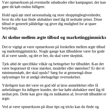
Vær opmærksom på eventuelle rabatkoder eller kampagner, der kan
gøre dit køb endnu billigere.
Hold også øje med sæsonudsalg og store shoppingbegivenheder,
hvor du ofte kan finde alubakker med låg til nedsatte priser. Disse
tilbud er generelt pålidelige og giver dig mulighed for at spare
betydeligt.
At skelne mellem ægte tilbud og marketinggimmicks
Det er vigtigt at være opmærksom på forskellen mellem ægte tilbud
og marketinggimmicks. Nogle gange kan tilbuddene være for gode
til at være sande, og det er her, du skal være skeptisk.
Tjek altid de specifikke vilkår og betingelser for tilbuddet. Kan det
være begrænset til visse mærker, modeller eller størrelser? Er der et
minimumskøb, der skal opnås? Sørg for at gennemgå disse
oplysninger for at undgå ubehagelige overraskelser.
Yderligere kan det være en god idé at læse anmeldelser eller få
anbefalinger fra tidligere kunder, der har købt alubakker med låg til
nedsat pris. Dette kan give dig en indikation af, hvorvidt tilbuddet er
ægte.
Ved at være opmærksom på disse tips og tricks kan du finde og