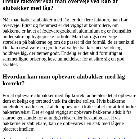
Hvilke faktorer skal man overveje ved køb af
alubakker med låg?
Når man køber alubakker med låg, er der flere faktorer, man bør
overveje. Først og fremmest er det vigtigt at kontrollere, om
bakkerne er lavet af fødevaregodkendt aluminium og er fremstillet
under sikre og hygiejniske forhold. Man bør også overveje
størrelsen på bakkerne og om de passer til det formål, de er tænkt til.
Det kan også være en god idé at vælge bakker med solide og
holdbare låg, der tætner godt. Endelig er det altid fornuftigt at
sammenligne priser og læse anmeldelser for at sikre sig en god
kvalitet.
Hvordan kan man opbevare alubakker med låg
korrekt?
For at opbevare alubakker med låg korrekt anbefales det at opbevare
dem et køligt og tørt sted væk fra direkte sollys. Hvis bakkerne
indeholder madrester, skal de opbevares i køleskabet for at forhindre
bakterievækst. Det er også vigtigt at opbevare bakkerne adskilt fra
skarpe genstande for at undgå ridser eller beskadigelse. Hvis
bakkerne er stablebare, kan de opbevares i en stak med lågene
placeret imellem.