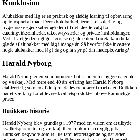
Konklusion
Alubakker med låg er en praktisk og alsidig løsning til opbevaring
og transport af mad. Deres holdbarhed, termiske isolering og
hygiejniske egenskaber gør dem til det ideelle valg for
cateringvirksomheder, takeaway-steder og private husholdninger.
Ved at vælge den rigtige størrelse og pleje dem korrekt kan du få
glæde af alubakker med låg i mange år. Så hvorfor ikke investere i
nogle alubakker med låg i dag og få styr på din madopbevaring?
Harald Nyborg
Harald Nyborg er en velrennomeret butik inden for byggematerialer
og værktøj. Med mere end 40 års erfaring har Harald Nyborg
etableret sig som en af de førende leverandører i markedet. Butikken
har et stærkt ry for at levere kvalitetsprodukter til overkommelige
priser.
Butikkens historie
Harald Nyborg blev grundlagt i 1977 med en vision om at tilbyde
kvalitetsprodukter og værktøj til en konkurrencedygtig pris.
Butikken begyndte som et lille familieforetagende og har siden
vokset sig større med mange butikker spredt over hele Danmark.