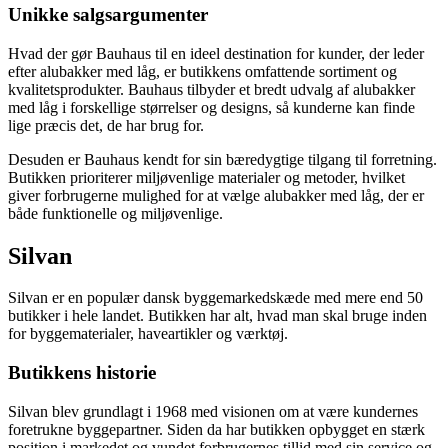
Unikke salgsargumenter
Hvad der gør Bauhaus til en ideel destination for kunder, der leder
efter alubakker med låg, er butikkens omfattende sortiment og
kvalitetsprodukter. Bauhaus tilbyder et bredt udvalg af alubakker
med låg i forskellige størrelser og designs, så kunderne kan finde
lige præcis det, de har brug for.
Desuden er Bauhaus kendt for sin bæredygtige tilgang til forretning.
Butikken prioriterer miljøvenlige materialer og metoder, hvilket
giver forbrugerne mulighed for at vælge alubakker med låg, der er
både funktionelle og miljøvenlige.
Silvan
Silvan er en populær dansk byggemarkedskæde med mere end 50
butikker i hele landet. Butikken har alt, hvad man skal bruge inden
for byggematerialer, haveartikler og værktøj.
Butikkens historie
Silvan blev grundlagt i 1968 med visionen om at være kundernes
foretrukne byggepartner. Siden da har butikken opbygget en stærk
position i markedet og vundet forbrugernes tillid med sin service og