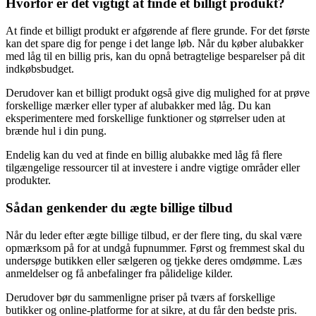
Hvorfor er det vigtigt at finde et billigt produkt?
At finde et billigt produkt er afgørende af flere grunde. For det første
kan det spare dig for penge i det lange løb. Når du køber alubakker
med låg til en billig pris, kan du opnå betragtelige besparelser på dit
indkøbsbudget.
Derudover kan et billigt produkt også give dig mulighed for at prøve
forskellige mærker eller typer af alubakker med låg. Du kan
eksperimentere med forskellige funktioner og størrelser uden at
brænde hul i din pung.
Endelig kan du ved at finde en billig alubakke med låg få flere
tilgængelige ressourcer til at investere i andre vigtige områder eller
produkter.
Sådan genkender du ægte billige tilbud
Når du leder efter ægte billige tilbud, er der flere ting, du skal være
opmærksom på for at undgå fupnummer. Først og fremmest skal du
undersøge butikken eller sælgeren og tjekke deres omdømme. Læs
anmeldelser og få anbefalinger fra pålidelige kilder.
Derudover bør du sammenligne priser på tværs af forskellige
butikker og online-platforme for at sikre, at du får den bedste pris.