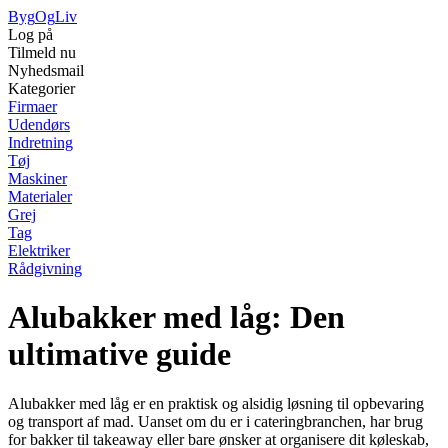
Byg
Og
Liv
Log på
Tilmeld nu
Nyhedsmail
Kategorier
Firmaer
Udendørs
Indretning
Tøj
Maskiner
Materialer
Grej
Tag
Elektriker
Rådgivning
Alubakker med låg: Den
ultimative guide
Alubakker med låg er en praktisk og alsidig løsning til opbevaring
og transport af mad. Uanset om du er i cateringbranchen, har brug
for bakker til takeaway eller bare ønsker at organisere dit køleskab,