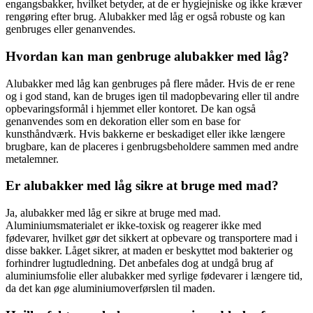
engangsbakker, hvilket betyder, at de er hygiejniske og ikke kræver
rengøring efter brug. Alubakker med låg er også robuste og kan
genbruges eller genanvendes.
Hvordan kan man genbruge alubakker med låg?
Alubakker med låg kan genbruges på flere måder. Hvis de er rene
og i god stand, kan de bruges igen til madopbevaring eller til andre
opbevaringsformål i hjemmet eller kontoret. De kan også
genanvendes som en dekoration eller som en base for
kunsthåndværk. Hvis bakkerne er beskadiget eller ikke længere
brugbare, kan de placeres i genbrugsbeholdere sammen med andre
metalemner.
Er alubakker med låg sikre at bruge med mad?
Ja, alubakker med låg er sikre at bruge med mad.
Aluminiumsmaterialet er ikke-toxisk og reagerer ikke med
fødevarer, hvilket gør det sikkert at opbevare og transportere mad i
disse bakker. Låget sikrer, at maden er beskyttet mod bakterier og
forhindrer lugtudledning. Det anbefales dog at undgå brug af
aluminiumsfolie eller alubakker med syrlige fødevarer i længere tid,
da det kan øge aluminiumoverførslen til maden.