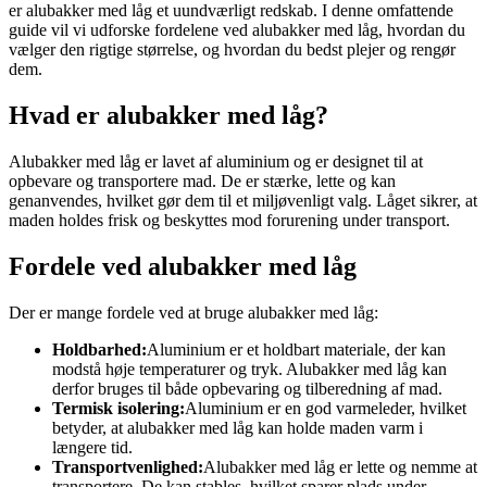
er alubakker med låg et uundværligt redskab. I denne omfattende
guide vil vi udforske fordelene ved alubakker med låg, hvordan du
vælger den rigtige størrelse, og hvordan du bedst plejer og rengør
dem.
Hvad er alubakker med låg?
Alubakker med låg er lavet af aluminium og er designet til at
opbevare og transportere mad. De er stærke, lette og kan
genanvendes, hvilket gør dem til et miljøvenligt valg. Låget sikrer, at
maden holdes frisk og beskyttes mod forurening under transport.
Fordele ved alubakker med låg
Der er mange fordele ved at bruge alubakker med låg:
Holdbarhed:
Aluminium er et holdbart materiale, der kan
modstå høje temperaturer og tryk. Alubakker med låg kan
derfor bruges til både opbevaring og tilberedning af mad.
Termisk isolering:
Aluminium er en god varmeleder, hvilket
betyder, at alubakker med låg kan holde maden varm i
længere tid.
Transportvenlighed:
Alubakker med låg er lette og nemme at
transportere. De kan stables, hvilket sparer plads under