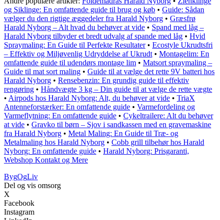
Andre populære artikler:
Foldemadras Harald Nyborg
•
Ziehklinge
og Siklinge: En omfattende guide til brug og køb
•
Guide: Sådan
vælger du den rigtige æggedeler fra Harald Nyborg
•
Græsfrø
Harald Nyborg – Alt hvad du behøver at vide
•
Spand med låg –
Harald Nyborg tilbyder et bredt udvalg af spande med låg
•
Hvid
Spraymaling: En Guide til Perfekte Resultater
•
Ecostyle Ukrudtsfri
– Effektiv og Miljøvenlig Udryddelse af Ukrudt
•
Montagelim: En
omfattende guide til udendørs montage lim
•
Matsort spraymaling –
Guide til mat sort maling
•
Guide til at vælge det rette 9V batteri hos
Harald Nyborg
•
Rensebenzin: En grundig guide til effektiv
rengøring
•
Håndvægte 3 kg – Din guide til at vælge de rette vægte
•
Airpods hos Harald Nyborg: Alt, du behøver at vide
•
TriaX
Antenneforstærker: En omfattende guide
•
Varmefordeling og
Varmeflytning: En omfattende guide
•
Cykeltrailere: Alt du behøver
at vide
•
Gravko til børn – Sjov i sandkassen med en gravemaskine
fra Harald Nyborg
•
Metal Maling: En Guide til Træ- og
Metalmaling hos Harald Nyborg
•
Cobb grill tilbehør hos Harald
Nyborg: En omfattende guide
•
Harald Nyborg: Prisgaranti,
Webshop Kontakt og Mere
Byg
Og
Liv
Del og vis omsorg
X
Facebook
Instagram