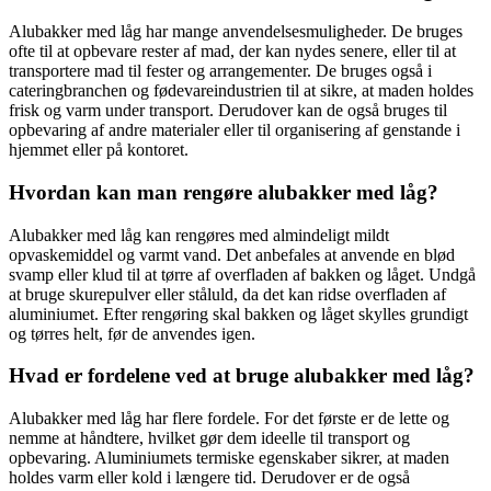
Alubakker med låg har mange anvendelsesmuligheder. De bruges
ofte til at opbevare rester af mad, der kan nydes senere, eller til at
transportere mad til fester og arrangementer. De bruges også i
cateringbranchen og fødevareindustrien til at sikre, at maden holdes
frisk og varm under transport. Derudover kan de også bruges til
opbevaring af andre materialer eller til organisering af genstande i
hjemmet eller på kontoret.
Hvordan kan man rengøre alubakker med låg?
Alubakker med låg kan rengøres med almindeligt mildt
opvaskemiddel og varmt vand. Det anbefales at anvende en blød
svamp eller klud til at tørre af overfladen af bakken og låget. Undgå
at bruge skurepulver eller ståluld, da det kan ridse overfladen af
aluminiumet. Efter rengøring skal bakken og låget skylles grundigt
og tørres helt, før de anvendes igen.
Hvad er fordelene ved at bruge alubakker med låg?
Alubakker med låg har flere fordele. For det første er de lette og
nemme at håndtere, hvilket gør dem ideelle til transport og
opbevaring. Aluminiumets termiske egenskaber sikrer, at maden
holdes varm eller kold i længere tid. Derudover er de også