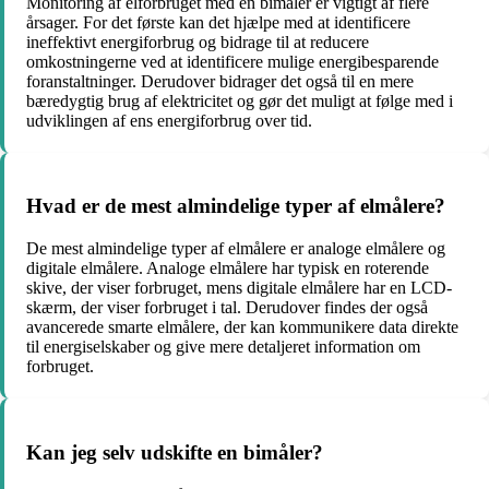
Monitoring af elforbruget med en bimåler er vigtigt af flere
årsager. For det første kan det hjælpe med at identificere
ineffektivt energiforbrug og bidrage til at reducere
omkostningerne ved at identificere mulige energibesparende
foranstaltninger. Derudover bidrager det også til en mere
bæredygtig brug af elektricitet og gør det muligt at følge med i
udviklingen af ens energiforbrug over tid.
Hvad er de mest almindelige typer af elmålere?
De mest almindelige typer af elmålere er analoge elmålere og
digitale elmålere. Analoge elmålere har typisk en roterende
skive, der viser forbruget, mens digitale elmålere har en LCD-
skærm, der viser forbruget i tal. Derudover findes der også
avancerede smarte elmålere, der kan kommunikere data direkte
til energiselskaber og give mere detaljeret information om
forbruget.
Kan jeg selv udskifte en bimåler?