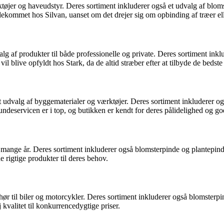
rktøjer og haveudstyr. Deres sortiment inkluderer også et udvalg af blom
ekommet hos Silvan, uanset om det drejer sig om opbinding af træer ell
 af produkter til både professionelle og private. Deres sortiment inklu
il blive opfyldt hos Stark, da de altid stræber efter at tilbyde de bedst
dvalg af byggematerialer og værktøjer. Deres sortiment inkluderer ogs
undeservicen er i top, og butikken er kendt for deres pålidelighed og god
ange år. Deres sortiment inkluderer også blomsterpinde og plantepinde 
e rigtige produkter til deres behov.
ehør til biler og motorcykler. Deres sortiment inkluderer også blomsterpi
 kvalitet til konkurrencedygtige priser.