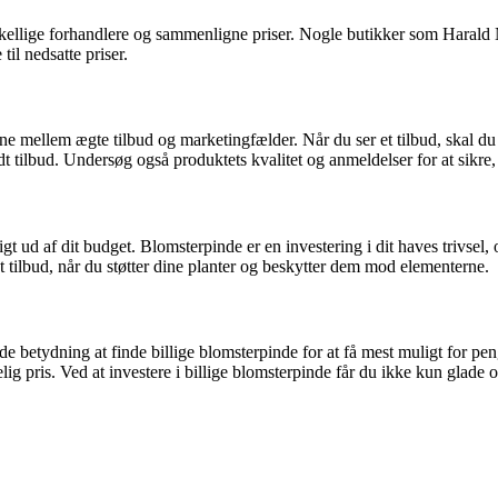
forskellige forhandlere og sammenligne priser. Nogle butikker som Haral
il nedsatte priser.
ne mellem ægte tilbud og marketingfælder. Når du ser et tilbud, skal d
dt tilbud. Undersøg også produktets kvalitet og anmeldelser for at sikre, 
gt ud af dit budget. Blomsterpinde er en investering i dit haves trivsel,
t tilbud, når du støtter dine planter og beskytter dem mod elementerne.
rende betydning at finde billige blomsterpinde for at få mest muligt f
elig pris. Ved at investere i billige blomsterpinde får du ikke kun glade