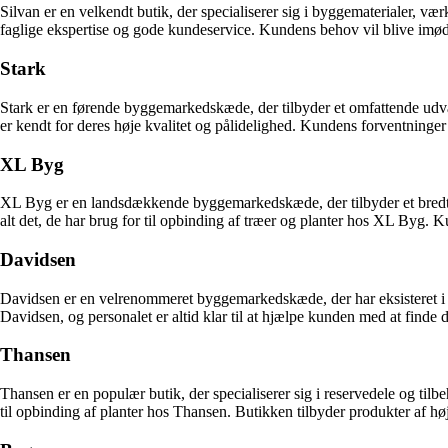
Silvan er en velkendt butik, der specialiserer sig i byggematerialer, væ
faglige ekspertise og gode kundeservice. Kundens behov vil blive imød
Stark
Stark er en førende byggemarkedskæde, der tilbyder et omfattende udvalg
er kendt for deres høje kvalitet og pålidelighed. Kundens forventninger v
XL Byg
XL Byg er en landsdækkende byggemarkedskæde, der tilbyder et bredt u
alt det, de har brug for til opbinding af træer og planter hos XL Byg. K
Davidsen
Davidsen er en velrenommeret byggemarkedskæde, der har eksisteret i m
Davidsen, og personalet er altid klar til at hjælpe kunden med at finde d
Thansen
Thansen er en populær butik, der specialiserer sig i reservedele og tilb
til opbinding af planter hos Thansen. Butikken tilbyder produkter af høj