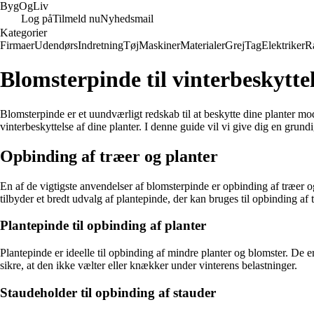
Byg
Og
Liv
Log på
Tilmeld nu
Nyhedsmail
Kategorier
Firmaer
Udendørs
Indretning
Tøj
Maskiner
Materialer
Grej
Tag
Elektriker
R
Blomsterpinde til vinterbeskyttel
Blomsterpinde er et uundværligt redskab til at beskytte dine planter m
vinterbeskyttelse af dine planter. I denne guide vil vi give dig en gru
Opbinding af træer og planter
En af de vigtigste anvendelser af blomsterpinde er opbinding af træer og
tilbyder et bredt udvalg af plantepinde, der kan bruges til opbinding af t
Plantepinde til opbinding af planter
Plantepinde er ideelle til opbinding af mindre planter og blomster. De er
sikre, at den ikke vælter eller knækker under vinterens belastninger.
Staudeholder til opbinding af stauder