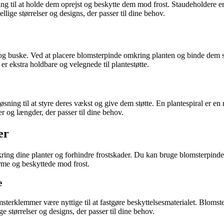
ing til at holde dem oprejst og beskytte dem mod frost. Staudeholdere 
lige størrelser og designs, der passer til dine behov.
nter og buske. Ved at placere blomsterpinde omkring planten og binde de
r ekstra holdbare og velegnede til plantestøtte.
øsning til at styre deres vækst og give dem støtte. En plantespiral er en
er og længder, der passer til dine behov.
er
kring dine planter og forhindre frostskader. Du kan bruge blomsterpind
arme og beskyttede mod frost.
e
klemmer være nyttige til at fastgøre beskyttelsesmaterialet. Blomsterkl
 størrelser og designs, der passer til dine behov.