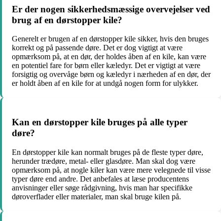
Er der nogen sikkerhedsmæssige overvejelser ved
brug af en dørstopper kile?
Generelt er brugen af en dørstopper kile sikker, hvis den bruges
korrekt og på passende døre. Det er dog vigtigt at være
opmærksom på, at en dør, der holdes åben af en kile, kan være
en potentiel fare for børn eller kæledyr. Det er vigtigt at være
forsigtig og overvåge børn og kæledyr i nærheden af en dør, der
er holdt åben af en kile for at undgå nogen form for ulykker.
Kan en dørstopper kile bruges på alle typer
døre?
En dørstopper kile kan normalt bruges på de fleste typer døre,
herunder trædøre, metal- eller glasdøre. Man skal dog være
opmærksom på, at nogle kiler kan være mere velegnede til visse
typer døre end andre. Det anbefales at læse producentens
anvisninger eller søge rådgivning, hvis man har specifikke
døroverflader eller materialer, man skal bruge kilen på.