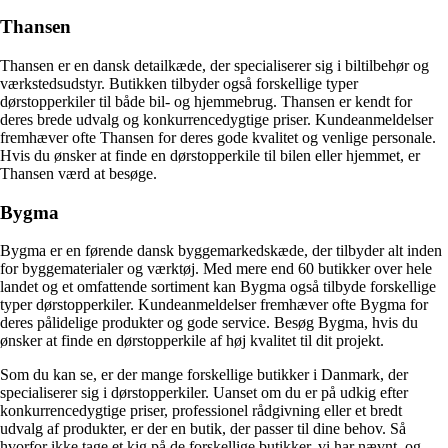
Thansen
Thansen er en dansk detailkæde, der specialiserer sig i biltilbehør og
værkstedsudstyr. Butikken tilbyder også forskellige typer
dørstopperkiler til både bil- og hjemmebrug. Thansen er kendt for
deres brede udvalg og konkurrencedygtige priser. Kundeanmeldelser
fremhæver ofte Thansen for deres gode kvalitet og venlige personale.
Hvis du ønsker at finde en dørstopperkile til bilen eller hjemmet, er
Thansen værd at besøge.
Bygma
Bygma er en førende dansk byggemarkedskæde, der tilbyder alt inden
for byggematerialer og værktøj. Med mere end 60 butikker over hele
landet og et omfattende sortiment kan Bygma også tilbyde forskellige
typer dørstopperkiler. Kundeanmeldelser fremhæver ofte Bygma for
deres pålidelige produkter og gode service. Besøg Bygma, hvis du
ønsker at finde en dørstopperkile af høj kvalitet til dit projekt.
Som du kan se, er der mange forskellige butikker i Danmark, der
specialiserer sig i dørstopperkiler. Uanset om du er på udkig efter
konkurrencedygtige priser, professionel rådgivning eller et bredt
udvalg af produkter, er der en butik, der passer til dine behov. Så
hvorfor ikke tage et kig på de forskellige butikker, vi har nævnt, og