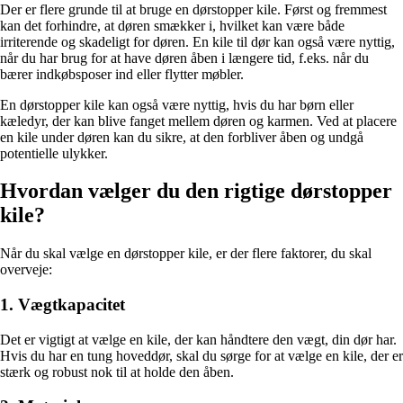
Der er flere grunde til at bruge en dørstopper kile. Først og fremmest
kan det forhindre, at døren smækker i, hvilket kan være både
irriterende og skadeligt for døren. En kile til dør kan også være nyttig,
når du har brug for at have døren åben i længere tid, f.eks. når du
bærer indkøbsposer ind eller flytter møbler.
En dørstopper kile kan også være nyttig, hvis du har børn eller
kæledyr, der kan blive fanget mellem døren og karmen. Ved at placere
en kile under døren kan du sikre, at den forbliver åben og undgå
potentielle ulykker.
Hvordan vælger du den rigtige dørstopper
kile?
Når du skal vælge en dørstopper kile, er der flere faktorer, du skal
overveje:
1. Vægtkapacitet
Det er vigtigt at vælge en kile, der kan håndtere den vægt, din dør har.
Hvis du har en tung hoveddør, skal du sørge for at vælge en kile, der er
stærk og robust nok til at holde den åben.