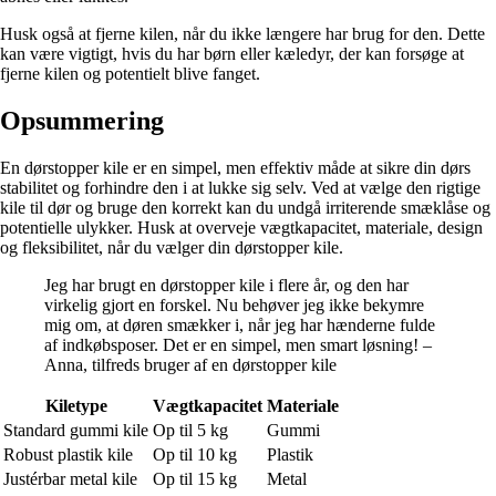
Husk også at fjerne kilen, når du ikke længere har brug for den. Dette
kan være vigtigt, hvis du har børn eller kæledyr, der kan forsøge at
fjerne kilen og potentielt blive fanget.
Opsummering
En dørstopper kile er en simpel, men effektiv måde at sikre din dørs
stabilitet og forhindre den i at lukke sig selv. Ved at vælge den rigtige
kile til dør og bruge den korrekt kan du undgå irriterende smæklåse og
potentielle ulykker. Husk at overveje vægtkapacitet, materiale, design
og fleksibilitet, når du vælger din dørstopper kile.
Jeg har brugt en dørstopper kile i flere år, og den har
virkelig gjort en forskel. Nu behøver jeg ikke bekymre
mig om, at døren smækker i, når jeg har hænderne fulde
af indkøbsposer. Det er en simpel, men smart løsning! –
Anna, tilfreds bruger af en dørstopper kile
Kiletype
Vægtkapacitet
Materiale
Standard gummi kile
Op til 5 kg
Gummi
Robust plastik kile
Op til 10 kg
Plastik
Justérbar metal kile
Op til 15 kg
Metal