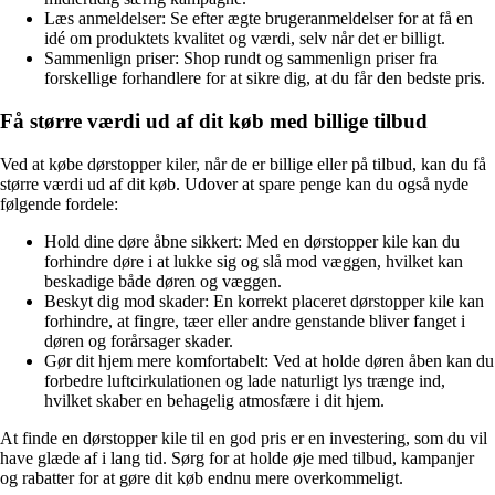
Læs anmeldelser: Se efter ægte brugeranmeldelser for at få en
idé om produktets kvalitet og værdi, selv når det er billigt.
Sammenlign priser: Shop rundt og sammenlign priser fra
forskellige forhandlere for at sikre dig, at du får den bedste pris.
Få større værdi ud af dit køb med billige tilbud
Ved at købe dørstopper kiler, når de er billige eller på tilbud, kan du få
større værdi ud af dit køb. Udover at spare penge kan du også nyde
følgende fordele:
Hold dine døre åbne sikkert: Med en dørstopper kile kan du
forhindre døre i at lukke sig og slå mod væggen, hvilket kan
beskadige både døren og væggen.
Beskyt dig mod skader: En korrekt placeret dørstopper kile kan
forhindre, at fingre, tæer eller andre genstande bliver fanget i
døren og forårsager skader.
Gør dit hjem mere komfortabelt: Ved at holde døren åben kan du
forbedre luftcirkulationen og lade naturligt lys trænge ind,
hvilket skaber en behagelig atmosfære i dit hjem.
At finde en dørstopper kile til en god pris er en investering, som du vil
have glæde af i lang tid. Sørg for at holde øje med tilbud, kampanjer
og rabatter for at gøre dit køb endnu mere overkommeligt.