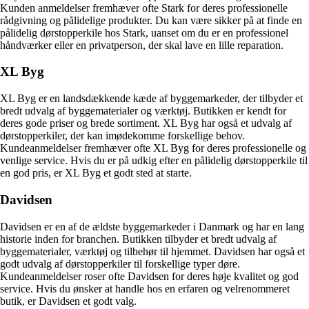
Kunden anmeldelser fremhæver ofte Stark for deres professionelle
rådgivning og pålidelige produkter. Du kan være sikker på at finde en
pålidelig dørstopperkile hos Stark, uanset om du er en professionel
håndværker eller en privatperson, der skal lave en lille reparation.
XL Byg
XL Byg er en landsdækkende kæde af byggemarkeder, der tilbyder et
bredt udvalg af byggematerialer og værktøj. Butikken er kendt for
deres gode priser og brede sortiment. XL Byg har også et udvalg af
dørstopperkiler, der kan imødekomme forskellige behov.
Kundeanmeldelser fremhæver ofte XL Byg for deres professionelle og
venlige service. Hvis du er på udkig efter en pålidelig dørstopperkile til
en god pris, er XL Byg et godt sted at starte.
Davidsen
Davidsen er en af de ældste byggemarkeder i Danmark og har en lang
historie inden for branchen. Butikken tilbyder et bredt udvalg af
byggematerialer, værktøj og tilbehør til hjemmet. Davidsen har også et
godt udvalg af dørstopperkiler til forskellige typer døre.
Kundeanmeldelser roser ofte Davidsen for deres høje kvalitet og god
service. Hvis du ønsker at handle hos en erfaren og velrenommeret
butik, er Davidsen et godt valg.