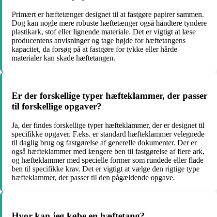
Primært er hæftetænger designet til at fastgøre papirer sammen.
Dog kan nogle mere robuste hæftetænger også håndtere tyndere
plastikark, stof eller lignende materiale. Det er vigtigt at læse
producentens anvisninger og tage højde for hæftetangens
kapacitet, da forsøg på at fastgøre for tykke eller hårde
materialer kan skade hæftetangen.
Er der forskellige typer hæfteklammer, der passer
til forskellige opgaver?
Ja, der findes forskellige typer hæfteklammer, der er designet til
specifikke opgaver. F.eks. er standard hæfteklammer velegnede
til daglig brug og fastgørelse af generelle dokumenter. Der er
også hæfteklammer med længere ben til fastgørelse af flere ark,
og hæfteklammer med specielle former som rundede eller flade
ben til specifikke krav. Det er vigtigt at vælge den rigtige type
hæfteklammer, der passer til den pågældende opgave.
Hvor kan jeg købe en hæftetang?