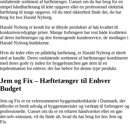
omfattende sortiment af hæftetænger. Uanset om du har brug for en
simpel håndhæftetang til lette opgaver eller en professionel elektrisk
hæftetang til tunge opgaver, vil du med sikkerhed finde det, du har
brug for hos Harald Nyborg.
Harald Nyborg er kendt for at tilbyde produkter af høj kvalitet til
konkurrencedygtige priser. Mange forbrugere har rost både kvaliteten
af deres hæftetænger og den fremragende kundeservice, de modtager i
Harald Nyborg-butikkerne.
Hvis du leder efter en pålidelig hæftetang, er Harald Nyborg et ideelt
sted at handle. Deres omfattende sortiment af hæftetænger kombineret
med deres gode ry inden for byggebranchen gør dem til en
topdestination for enhver, der har behov for denne type produkt.
Jem og Fix – Hæftetænger til Enhver
Budget
Jem og Fix er en velrenommeret byggemarkedskæde i Danmark, der
tilbyder et bredt udvalg af byggematerialer og værktøj til forbrugere og
professionelle. Uanset om du er en erfaren håndværker eller en gør-
det-selv-entusiast, vil du finde alt, hvad du har brug for hos Jem og
Fix.