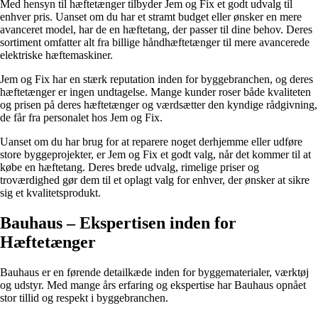
Med hensyn til hæftetænger tilbyder Jem og Fix et godt udvalg til
enhver pris. Uanset om du har et stramt budget eller ønsker en mere
avanceret model, har de en hæftetang, der passer til dine behov. Deres
sortiment omfatter alt fra billige håndhæftetænger til mere avancerede
elektriske hæftemaskiner.
Jem og Fix har en stærk reputation inden for byggebranchen, og deres
hæftetænger er ingen undtagelse. Mange kunder roser både kvaliteten
og prisen på deres hæftetænger og værdsætter den kyndige rådgivning,
de får fra personalet hos Jem og Fix.
Uanset om du har brug for at reparere noget derhjemme eller udføre
store byggeprojekter, er Jem og Fix et godt valg, når det kommer til at
købe en hæftetang. Deres brede udvalg, rimelige priser og
troværdighed gør dem til et oplagt valg for enhver, der ønsker at sikre
sig et kvalitetsprodukt.
Bauhaus – Ekspertisen inden for
Hæftetænger
Bauhaus er en førende detailkæde inden for byggematerialer, værktøj
og udstyr. Med mange års erfaring og ekspertise har Bauhaus opnået
stor tillid og respekt i byggebranchen.