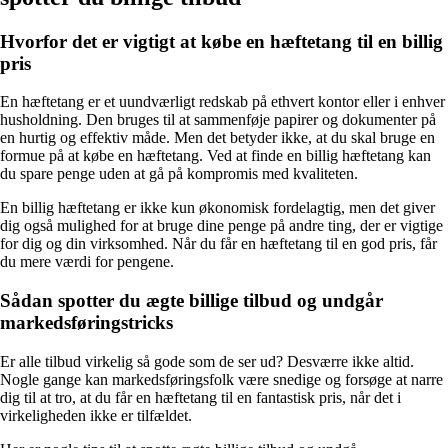
Hvorfor det er vigtigt at købe en hæftetang til en billig
pris
En hæftetang er et uundværligt redskab på ethvert kontor eller i enhver
husholdning. Den bruges til at sammenføje papirer og dokumenter på
en hurtig og effektiv måde. Men det betyder ikke, at du skal bruge en
formue på at købe en hæftetang. Ved at finde en billig hæftetang kan
du spare penge uden at gå på kompromis med kvaliteten.
En billig hæftetang er ikke kun økonomisk fordelagtig, men det giver
dig også mulighed for at bruge dine penge på andre ting, der er vigtige
for dig og din virksomhed. Når du får en hæftetang til en god pris, får
du mere værdi for pengene.
Sådan spotter du ægte billige tilbud og undgår
markedsføringstricks
Er alle tilbud virkelig så gode som de ser ud? Desværre ikke altid.
Nogle gange kan markedsføringsfolk være snedige og forsøge at narre
dig til at tro, at du får en hæftetang til en fantastisk pris, når det i
virkeligheden ikke er tilfældet.