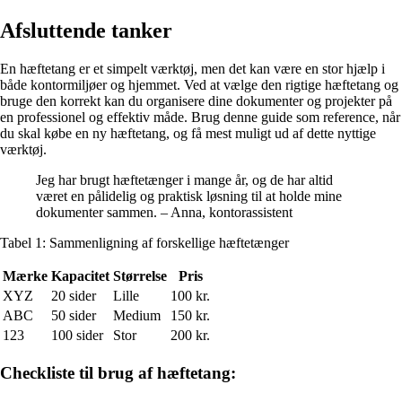
Afsluttende tanker
En hæftetang er et simpelt værktøj, men det kan være en stor hjælp i
både kontormiljøer og hjemmet. Ved at vælge den rigtige hæftetang og
bruge den korrekt kan du organisere dine dokumenter og projekter på
en professionel og effektiv måde. Brug denne guide som reference, når
du skal købe en ny hæftetang, og få mest muligt ud af dette nyttige
værktøj.
Jeg har brugt hæftetænger i mange år, og de har altid
været en pålidelig og praktisk løsning til at holde mine
dokumenter sammen. – Anna, kontorassistent
Tabel 1: Sammenligning af forskellige hæftetænger
Mærke
Kapacitet
Størrelse
Pris
XYZ
20 sider
Lille
100 kr.
ABC
50 sider
Medium
150 kr.
123
100 sider
Stor
200 kr.
Checkliste til brug af hæftetang: