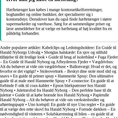
Hæftetænger kan købes i mange kontorartikelforretninger,
boghandler og online butikker, der specialiserer sig i
kontorudstyr. Derudover kan du også finde hæftetænger i større
supermarkeder og varehuse. Sørg for at sammenligne priser og
læse anmeldelser for at vælge en hæftetang af høj kvalitet fra en
pålidelig forhandler.
Andre populære artikler:
Kabelclips og Ledningsholdere: En Guide til
Harald Nyborgs Udvalg
•
Shotglas halskæde: En sjov og stilfuld
tilføjelse til dit festlige look
•
Guide til brug af isolerbånd
•
Fuga Fjeder
– En Guide til Harald Nyborg og Afbryderens Fjeder
•
Vægdrivhus:
Alt du behøver at vide om vægdrivhuse
•
Ballonvægt: Hvad er det, og
hvorfor er det vigtigt?
•
Stoleovertræk – Beskyt dine stole mod slid og
snavs
•
En guide til primer spray
•
Hammerite Spray: Den ultimative
guide til at male med Hammerite Spray
•
F-connector: En guide til at
forbinde F-stik til coax-kabler
•
Epson blækpatroner hos Harald
Nyborg
•
Juletræsfod fra Harald Nyborg – Den perfekte base til dit
juletræ
•
Guide til at købe brænde hos Harald Nyborg
•
Papirrulle
Harald Nyborg – Alt du behøver at vide om værkstedsruller og
aftørringspapir
•
Uno kortspil: En guide til nye Uno regler
•
En guide
til at vælge den rette skovl fra Harald Nyborg
•
Forrude dækken – En
nødvendighed til vinteren
•
Solafskærmning til bilen – en guide til at