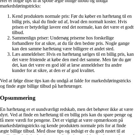
Her er nogle tips til at spotte ægte billige tilbud og undgå
markedsføringstricks:
Kend produktets normale pris: Før du køber en hæftetang til en
billig pris, skal du finde ud af, hvad den normalt koster. Hvis
prisen er betydeligt lavere end det normale, kan det være et godt
tilbud.
Sammenlign priser: Undersøg priserne hos forskellige
forhandlere for at sikre, at du får den bedste pris. Nogle gange
kan den samme hæftetang være billigere et andet sted.
Læs anmeldelser: Hvis en hæftetang sælges til en billig pris, kan
det være fristende at købe den med det samme. Men før du gør
det, kan det være en god idé at læse anmeldelser fra andre
kunder for at sikre, at den er af god kvalitet.
Ved at følge disse tips kan du undgå at falde for markedsføringstricks
og finde ægte billige tilbud på hæftetænger.
Opsummering
En hæftetang er et uundværligt redskab, men det behøver ikke at være
dyrt. Ved at finde en hæftetang til en billig pris kan du spare penge og
få mere værdi for pengene. Det er vigtigt at være opmærksom på
markedsføringstricks og kende produktets normale pris for at finde
ægte billige tilbud. Med disse tips og indsigt er du godt rustet til at