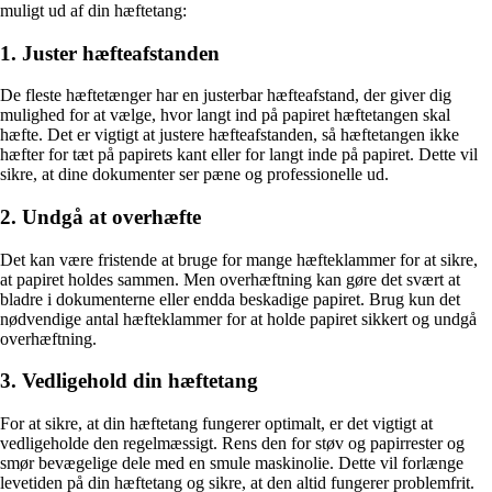
muligt ud af din hæftetang:
1. Juster hæfteafstanden
De fleste hæftetænger har en justerbar hæfteafstand, der giver dig
mulighed for at vælge, hvor langt ind på papiret hæftetangen skal
hæfte. Det er vigtigt at justere hæfteafstanden, så hæftetangen ikke
hæfter for tæt på papirets kant eller for langt inde på papiret. Dette vil
sikre, at dine dokumenter ser pæne og professionelle ud.
2. Undgå at overhæfte
Det kan være fristende at bruge for mange hæfteklammer for at sikre,
at papiret holdes sammen. Men overhæftning kan gøre det svært at
bladre i dokumenterne eller endda beskadige papiret. Brug kun det
nødvendige antal hæfteklammer for at holde papiret sikkert og undgå
overhæftning.
3. Vedligehold din hæftetang
For at sikre, at din hæftetang fungerer optimalt, er det vigtigt at
vedligeholde den regelmæssigt. Rens den for støv og papirrester og
smør bevægelige dele med en smule maskinolie. Dette vil forlænge
levetiden på din hæftetang og sikre, at den altid fungerer problemfrit.