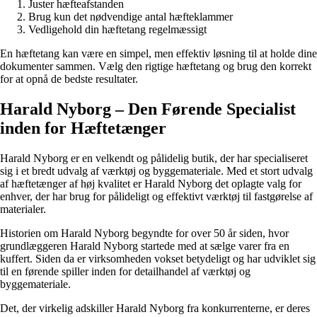
Juster hæfteafstanden
Brug kun det nødvendige antal hæfteklammer
Vedligehold din hæftetang regelmæssigt
En hæftetang kan være en simpel, men effektiv løsning til at holde dine
dokumenter sammen. Vælg den rigtige hæftetang og brug den korrekt
for at opnå de bedste resultater.
Harald Nyborg – Den Førende Specialist
inden for Hæftetænger
Harald Nyborg er en velkendt og pålidelig butik, der har specialiseret
sig i et bredt udvalg af værktøj og byggemateriale. Med et stort udvalg
af hæftetænger af høj kvalitet er Harald Nyborg det oplagte valg for
enhver, der har brug for pålideligt og effektivt værktøj til fastgørelse af
materialer.
Historien om Harald Nyborg begyndte for over 50 år siden, hvor
grundlæggeren Harald Nyborg startede med at sælge varer fra en
kuffert. Siden da er virksomheden vokset betydeligt og har udviklet sig
til en førende spiller inden for detailhandel af værktøj og
byggemateriale.
Det, der virkelig adskiller Harald Nyborg fra konkurrenterne, er deres