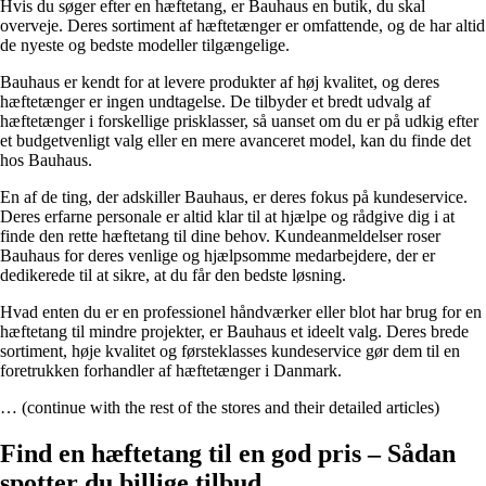
Hvis du søger efter en hæftetang, er Bauhaus en butik, du skal
overveje. Deres sortiment af hæftetænger er omfattende, og de har altid
de nyeste og bedste modeller tilgængelige.
Bauhaus er kendt for at levere produkter af høj kvalitet, og deres
hæftetænger er ingen undtagelse. De tilbyder et bredt udvalg af
hæftetænger i forskellige prisklasser, så uanset om du er på udkig efter
et budgetvenligt valg eller en mere avanceret model, kan du finde det
hos Bauhaus.
En af de ting, der adskiller Bauhaus, er deres fokus på kundeservice.
Deres erfarne personale er altid klar til at hjælpe og rådgive dig i at
finde den rette hæftetang til dine behov. Kundeanmeldelser roser
Bauhaus for deres venlige og hjælpsomme medarbejdere, der er
dedikerede til at sikre, at du får den bedste løsning.
Hvad enten du er en professionel håndværker eller blot har brug for en
hæftetang til mindre projekter, er Bauhaus et ideelt valg. Deres brede
sortiment, høje kvalitet og førsteklasses kundeservice gør dem til en
foretrukken forhandler af hæftetænger i Danmark.
… (continue with the rest of the stores and their detailed articles)
Find en hæftetang til en god pris – Sådan
spotter du billige tilbud