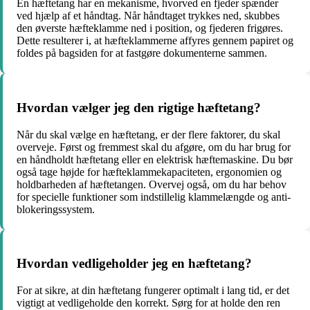
En hæftetang har en mekanisme, hvorved en fjeder spænder
ved hjælp af et håndtag. Når håndtaget trykkes ned, skubbes
den øverste hæfteklamme ned i position, og fjederen frigøres.
Dette resulterer i, at hæfteklammerne affyres gennem papiret og
foldes på bagsiden for at fastgøre dokumenterne sammen.
Hvordan vælger jeg den rigtige hæftetang?
Når du skal vælge en hæftetang, er der flere faktorer, du skal
overveje. Først og fremmest skal du afgøre, om du har brug for
en håndholdt hæftetang eller en elektrisk hæftemaskine. Du bør
også tage højde for hæfteklammekapaciteten, ergonomien og
holdbarheden af ​​hæftetangen. Overvej også, om du har behov
for specielle funktioner som indstillelig klammelængde og anti-
blokeringssystem.
Hvordan vedligeholder jeg en hæftetang?
For at sikre, at din hæftetang fungerer optimalt i lang tid, er det
vigtigt at vedligeholde den korrekt. Sørg for at holde den ren