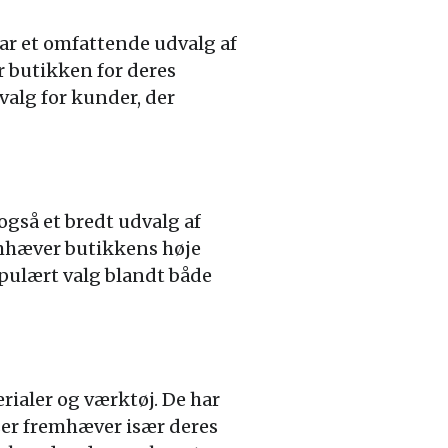
har et omfattende udvalg af
r butikken for deres
valg for kunder, der
også et bredt udvalg af
emhæver butikkens høje
opulært valg blandt både
ialer og værktøj. De har
lser fremhæver især deres