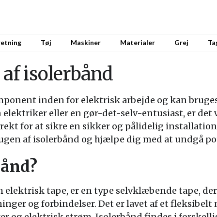
retning
Tøj
Maskiner
Materialer
Grej
Ta
 af isolerbånd
ponent inden for elektrisk arbejde og kan bruges t
elektriker eller en gør-det-selv-entusiast, er det 
kt for at sikre en sikker og pålidelig installation
ugen af isolerbånd og hjælpe dig med at undgå poten
bånd?
elektrisk tape, er en type selvklæbende tape, der e
nger og forbindelser. Det er lavet af et fleksibelt m
 og elektrisk strøm. Isolerbånd findes i forskelli