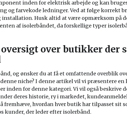
ponent inden for elektrisk arbejde og kan bruges t
ing og farvekode ledninger. Ved at følge korrekt b
ig installation. Husk altid at være opmærksom på d
enten af isolerbåndet, da forskellige typer isolerb
oversigt over butikker der s
d
bånd, og ønsker du at få et omfattende overblik ove
 denne niche? I denne artikel vil vi præsentere en l
er inden for denne kategori. Vi vil også beskrive 
under deres historie, ry i markedet, kundeanmelde
å fremhæve, hvordan hver butik har tilpasset sit s
under, der leder efter isolerbånd.