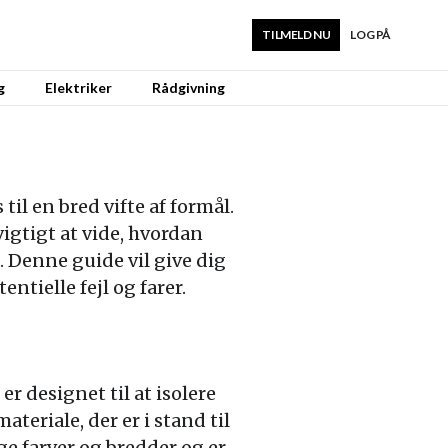
TILMELD NU
LOG PÅ
g
Elektriker
Rådgivning
il en bred vifte af formål.
vigtigt at vide, hvordan
. Denne guide vil give dig
tielle fejl og farer.
r designet til at isolere
ateriale, der er i stand til
ge farver og bredder og er