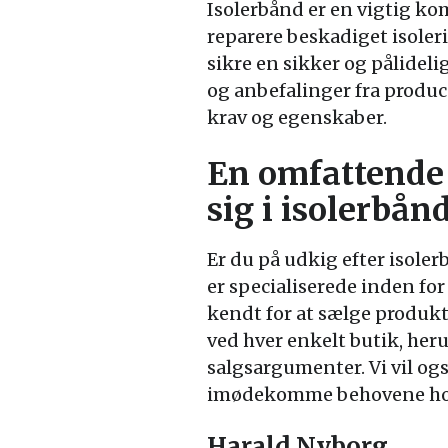
Isolerbånd er en vigtig kom
reparere beskadiget isoler
sikre en sikker og pålidel
og anbefalinger fra produc
krav og egenskaber.
En omfattende 
sig i isolerbån
Er du på udkig efter isoler
er specialiserede inden for
kendt for at sælge produkt
ved hver enkelt butik, her
salgsargumenter. Vi vil ogs
imødekomme behovene hos k
Harald Nyborg