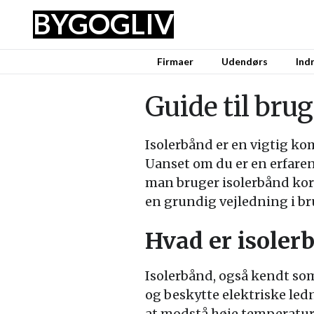
BYG
OG
LIV
Firmaer
Udendørs
Ind
Guide til brug
Isolerbånd er en vigtig kom
Uanset om du er en erfaren 
man bruger isolerbånd korre
en grundig vejledning i br
Hvad er isoler
Isolerbånd, også kendt som 
og beskytte elektriske ledni
at modstå høje temperaturer