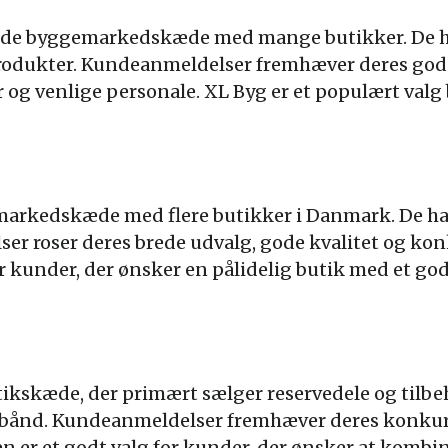
de byggemarkedskæde med mange butikker. De har
produkter. Kundeanmeldelser fremhæver deres god
og venlige personale. XL Byg er et populært valg 
markedskæde med flere butikker i Danmark. De har
r roser deres brede udvalg, gode kvalitet og kon
or kunder, der ønsker en pålidelig butik med et go
kskæde, der primært sælger reservedele og tilbehør
lerbånd. Kundeanmeldelser fremhæver deres konkur
 er et godt valg for kunder, der ønsker at kombin