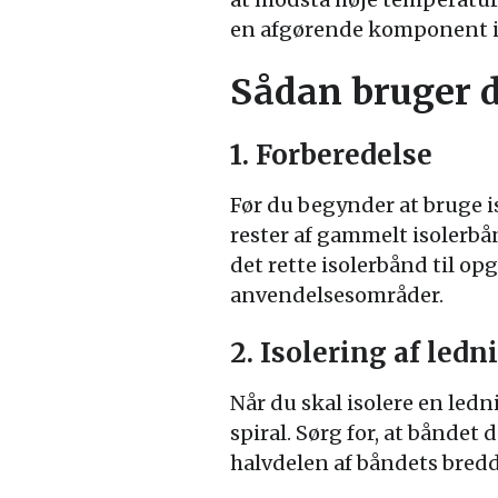
en afgørende komponent i 
Sådan bruger d
1. Forberedelse
Før du begynder at bruge is
rester af gammelt isolerbå
det rette isolerbånd til op
anvendelsesområder.
2. Isolering af ledn
Når du skal isolere en led
spiral. Sørg for, at bånde
halvdelen af båndets bredde