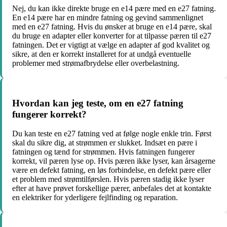
Nej, du kan ikke direkte bruge en e14 pære med en e27 fatning.
En e14 pære har en mindre fatning og gevind sammenlignet
med en e27 fatning. Hvis du ønsker at bruge en e14 pære, skal
du bruge en adapter eller konverter for at tilpasse pæren til e27
fatningen. Det er vigtigt at vælge en adapter af god kvalitet og
sikre, at den er korrekt installeret for at undgå eventuelle
problemer med strømafbrydelse eller overbelastning.
Hvordan kan jeg teste, om en e27 fatning
fungerer korrekt?
Du kan teste en e27 fatning ved at følge nogle enkle trin. Først
skal du sikre dig, at strømmen er slukket. Indsæt en pære i
fatningen og tænd for strømmen. Hvis fatningen fungerer
korrekt, vil pæren lyse op. Hvis pæren ikke lyser, kan årsagerne
være en defekt fatning, en løs forbindelse, en defekt pære eller
et problem med strømtilførslen. Hvis pæren stadig ikke lyser
efter at have prøvet forskellige pærer, anbefales det at kontakte
en elektriker for yderligere fejlfinding og reparation.