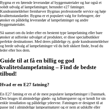
Bygma er en førende leverandør af byggematerialer og har også et
solidt udvalg af lampefatninger, herunder e27 fatninger.
Kundeanmeldelser fremhæver Bygmas professionelle service og høje
kvalitetsstandarder. Bygma er et populært valg for forbrugere, der
ønsker en pålidelig leverandør af lampefatninger og andre
byggematerialer.
Så uanset om du leder efter en bestemt type lampefatning eller bare
ønsker at udforske udvalget af produkter, er disse specialbutikker
perfekte destinationer. Med deres pålidelige ry, gode kundeanmeldelser
og brede udvalg af lampefatninger vil du helt sikkert finde, hvad du
leder efter hos dem.
Guide til at få en billig og god
kvalitetslampefatning – Find de bedste
tilbud!
Hvad er en E27 fatning?
En E27 fatning er en af de mest populære lampefatninger i Danmark.
Den bruges til almindelige gløde- og luftrørspærer og er kendt for sin
enkle installation og pålidelige ydeevne. Fatningen er designet til at
passe ind i almindelige lampearmaturer og er nem at udskifte eller