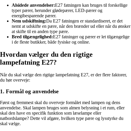
Alsidede anvendelser:
E27 fatningen kan bruges til forskellige
typer pærer, herunder glødepærer, LED-pærer og
energibesparende pærer.
Nem udskiftning:
Da E27 fatningen er standardiseret, er det
nemt at udskifte en pære, når den brænder ud eller når du ønsker
at skifte til en anden type pære.
Bred tilgængelighed:
E27 fatninger og pærer er let tilgængelige
i de fleste butikker, både fysiske og online.
Hvordan vælger du den rigtige
lampefatning E27?
Når du skal vælge den rigtige lampefatning E27, er der flere faktorer,
du bør overveje:
1. Formål og anvendelse
Først og fremmest skal du overveje formålet med lampen og dens
anvendelse. Skal lampen bruges som almen belysning i et rum, eller
skal den have en specifik funktion som læselampe eller
natbordslampe? Dette vil afgøre, hvilken type pære og lysstyrke du
skal vælge.