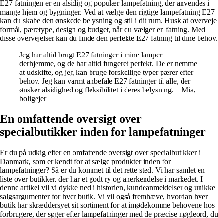
E27 fatningen er en alsidig og populær lampefatning, der anvendes i
mange hjem og bygninger. Ved at vælge den rigtige lampefatning E27
kan du skabe den ønskede belysning og stil i dit rum. Husk at overveje
formål, pæretype, design og budget, når du vælger en fatning. Med
disse overvejelser kan du finde den perfekte E27 fatning til dine behov.
Jeg har altid brugt E27 fatninger i mine lamper
derhjemme, og de har altid fungeret perfekt. De er nemme
at udskifte, og jeg kan bruge forskellige typer pærer efter
behov. Jeg kan varmt anbefale E27 fatninger til alle, der
ønsker alsidighed og fleksibilitet i deres belysning. – Mia,
boligejer
En omfattende oversigt over
specialbutikker inden for lampefatninger
Er du på udkig efter en omfattende oversigt over specialbutikker i
Danmark, som er kendt for at sælge produkter inden for
lampefatninger? Så er du kommet til det rette sted. Vi har samlet en
liste over butikker, der har et godt ry og anerkendelse i markedet. I
denne artikel vil vi dykke ned i historien, kundeanmeldelser og unikke
salgsargumenter for hver butik. Vi vil også fremhæve, hvordan hver
butik har skræddersyet sit sortiment for at imødekomme behovene hos
forbrugere, der søger efter lampefatninger med de præcise nøgleord, du