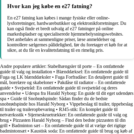
Hvor kan jeg købe en e27 fatning?
En e27 fatning kan købes i mange fysiske eller online-
lysforretninger, hardwarebutikker og elektronikforretninger. Du
kan også finde et bredt udvalg af e27 fatninger på online
markedspladser og specialiserede hjemmebelysningswebsites.
Det anbefales at sammenligne priser, læse anmeldelser og
kontrollere sælgernes pålidelighed, før du foretager et køb for at
sikre, at du får en kvalitetsfatning til en rimelig pris.
Andre populære artikler:
Stabelhængsler til porte – En omfattende
guide til valg og installation
•
Blænddæksel: En omfattende guide til
Fuga og LK blænddæksler
•
Fuga Forfradåse: En detaljeret guide til
mål, borelære og skabeloner
•
Pakdåse til radiator – En omfattende
guide
•
Svejsetråd: En omfattende guide til svejsetråd og deres
anvendelse
•
Udespa fra Harald Nyborg: En guide til dit eget udendørs
spa
•
Guide til Snobrødspinde: Sådan finder du de bedste
snobrødspinde hos Harald Nyborg
•
Vippebeslag til trailer, tippebeslag
til trailer og traileropbevaring
•
RJ45-stik: En komplet guide til
netværksstik
•
Stjerneskruetrækker: En omfattende guide til valg og
brug
•
Pizzasten Harald Nyborg – Find den bedste pizzasten til din
grill
•
Badminton sæt – En omfattende guide til at vælge det rigtige
badmintonsæt
•
Kaustisk soda: En omfattende guide til brug og køb af