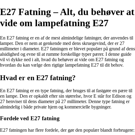
E27 Fatning – Alt, du behøver at
vide om lampefatning E27
En E27 fatning er en af de mest almindelige fatninger, der anvendes til
lamper. Den er nem at genkende med dens skruegevind, der er 27
millimeter i diameter. E27 fatningen er blevet populær på grund af dens
alsidighed og evne til at rumme forskellige typer pærer. I denne guide
vil vi dykke ned i alt, hvad du behøver at vide om E27 fatning og
hvordan du kan vælge den rigtige lampefatning E27 til dit behov.
Hvad er en E27 fatning?
En E27 fatning er en type fatning, der bruges til at fastgøre en pære til
en lampe. Den er opkaldt efter sin størrelse, hvor E står for Edison og
27 henviser til dens diameter på 27 millimeter. Denne type fatning er
almindelig i både private hjem og kommercielle bygninger.
Fordele ved E27 fatning
E27 fatningen har flere fordele, der gør den populær blandt forbrugere: