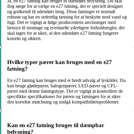
Ja, en e27 fatning kan bruges til udendørs belysning. Du skal
dog sørge for at vælge en e27 fatning, der er specielt designet
og godkendt til udendørs brug. Disse fatninger er normalt
robuste og har en ordentlig tætning for at beskytte mod vand og
fugt. Det er vigtigt at følge producentens anvisninger med
hensyn til montage og eventuelle yderligere forholdsregler, der
skal tages for at sikre, at den udendørs e27 fatning fungerer
korrekt og sikkert.
Hvilke typer pærer kan bruges med en e27
fatning?
En e27 fatning kan bruges med et bredt udvalg af lyskilder. Du
kan bruge glødepærer, halogenpærer, LED-pærer og CFL-
pærer med denne fatningstype. Det er vigtigt at kontrollere de
specifikke specifikationer for pæren og fatningen for at sikre
den korrekte matchning og undgå kompatibilitetsproblemer.
Kan en e27 fatning bruges til dæmpbar
belysning?