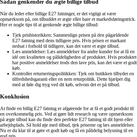
Sådan genkender du ægte billige tilbud
Når du leder efter billige E27 fatninger, er det vigtigt at være
opmærksom på, om tilbuddet er ægte eller bare et markedsføringstrick.
Her er nogle tips til at genkende ægte billige tilbud:
Tjek prishistorikken: Sammenlign prisen på den pågældende
E27 fatning med dens tidligere pris. Hvis prisen er markant
nedsat i forhold til tidligere, kan det være et ægte tilbud.
Læs anmeldelser: Læs anmeldelser fra andre kunder for at få en
idé om kvaliteten og pålideligheden af produktet. Hvis produktet
har positive anmeldelser trods den lave pris, kan det være et godt
køb.
Kontroller returneringspolitikken: Tjek om butikken tilbyder en
tilfredshedsgaranti eller en nem returpolitik. Dette hjælper dig
med at føle dig tryg ved dit køb, selvom det er på tilbud.
Konklusion
At finde en billig E27 fatning er afgørende for at få et godt produkt til
en overkommelig pris. Ved at gøre lidt research og være opmærksom
på ægte tilbud kan du finde den perfekte E27 fatning til dit hjem eller
arbejdsplads. Så hold øje med tilbud, tjek priserne og læs anmeldelser.
Nu er du klar til at gøre et godt køb og få en pålidelig belysning til en
god pris.