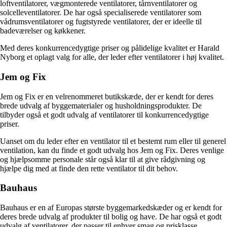
loftventilatorer, vægmonterede ventilatorer, tårnventilatorer og
solcelleventilatorer. De har også specialiserede ventilatorer som
vådrumsventilatorer og fugtstyrede ventilatorer, der er ideelle til
badeværelser og køkkener.
Med deres konkurrencedygtige priser og pålidelige kvalitet er Harald
Nyborg et oplagt valg for alle, der leder efter ventilatorer i høj kvalitet.
Jem og Fix
Jem og Fix er en velrenommeret butikskæde, der er kendt for deres
brede udvalg af byggematerialer og husholdningsprodukter. De
tilbyder også et godt udvalg af ventilatorer til konkurrencedygtige
priser.
Uanset om du leder efter en ventilator til et bestemt rum eller til generel
ventilation, kan du finde et godt udvalg hos Jem og Fix. Deres venlige
og hjælpsomme personale står også klar til at give rådgivning og
hjælpe dig med at finde den rette ventilator til dit behov.
Bauhaus
Bauhaus er en af Europas største byggemarkedskæder og er kendt for
deres brede udvalg af produkter til bolig og have. De har også et godt
udvalg af ventilatorer, der passer til enhver smag og prisklasse.