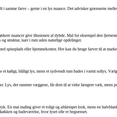
t i samme farve – gerne i en lys nuance. Det udvisker grænserne melle
ørkere nuancer give illusionen af dybde. Mal for eksempel den fjerneste 
og struktur, især i rum uden naturlige opdelinger.
d spiseplads eller hjemmekontor. Her kan du bruge farver til at markere
fte et køligt, blåligt lys, mens et sydvendt rum bades i varmt sollys. V
. Lys, der rammer væggene, får dem til at virke længere væk, mens pu
yk. En mat maling giver et roligt og afdæmpet look, mens en halvblank e
i køkken og badeværelse, hvor lyset ofte er begrænset.