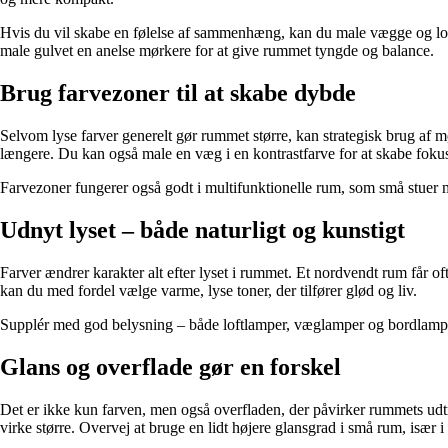
Hvis du vil skabe en følelse af sammenhæng, kan du male vægge og lof
male gulvet en anelse mørkere for at give rummet tyngde og balance.
Brug farvezoner til at skabe dybde
Selvom lyse farver generelt gør rummet større, kan strategisk brug af m
længere. Du kan også male en væg i en kontrastfarve for at skabe fokus 
Farvezoner fungerer også godt i multifunktionelle rum, som små stuer me
Udnyt lyset – både naturligt og kunstigt
Farver ændrer karakter alt efter lyset i rummet. Et nordvendt rum får o
kan du med fordel vælge varme, lyse toner, der tilfører glød og liv.
Supplér med god belysning – både loftlamper, væglamper og bordlamper
Glans og overflade gør en forskel
Det er ikke kun farven, men også overfladen, der påvirker rummets udtr
virke større. Overvej at bruge en lidt højere glansgrad i små rum, især 