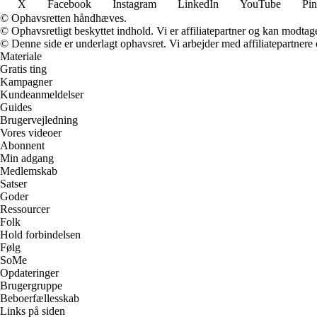
X
Facebook
Instagram
LinkedIn
YouTube
Pin
© Ophavsretten håndhæves.
© Ophavsretligt beskyttet indhold. Vi er affiliatepartner og kan modtag
© Denne side er underlagt ophavsret. Vi arbejder med affiliatepartnere 
Materiale
Gratis ting
Kampagner
Kundeanmeldelser
Guides
Brugervejledning
Vores videoer
Abonnent
Min adgang
Medlemskab
Satser
Goder
Ressourcer
Folk
Hold forbindelsen
Følg
SoMe
Opdateringer
Brugergruppe
Beboerfællesskab
Links på siden