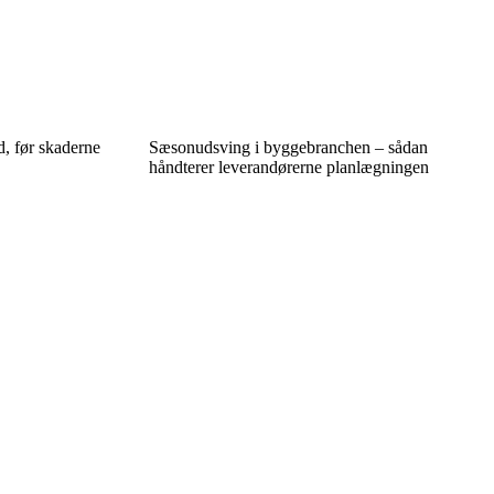
d, før skaderne
Sæsonudsving i byggebranchen – sådan
håndterer leverandørerne planlægningen