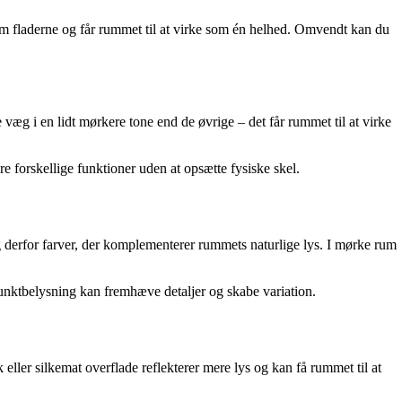
m fladerne og får rummet til at virke som én helhed. Omvendt kan du
væg i en lidt mørkere tone end de øvrige – det får rummet til at virke
 forskellige funktioner uden at opsætte fysiske skel.
ælg derfor farver, der komplementerer rummets naturlige lys. I mørke rum
nktbelysning kan fremhæve detaljer og skabe variation.
ller silkemat overflade reflekterer mere lys og kan få rummet til at