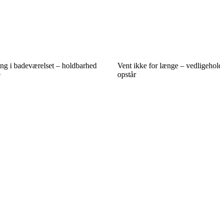
ing i badeværelset – holdbarhed
Vent ikke for længe – vedligehol
e
opstår