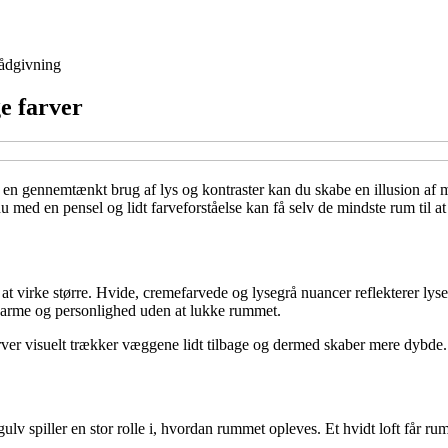
ådgivning
ge farver
en gennemtænkt brug af lys og kontraster kan du skabe en illusion af me
du med en pensel og lidt farveforståelse kan få selv de mindste rum til at
l at virke større. Hvide, cremefarvede og lysegrå nuancer reflekterer lys
e varme og personlighed uden at lukke rummet.
arver visuelt trækker væggene lidt tilbage og dermed skaber mere dybde.
v spiller en stor rolle i, hvordan rummet opleves. Et hvidt loft får rumme