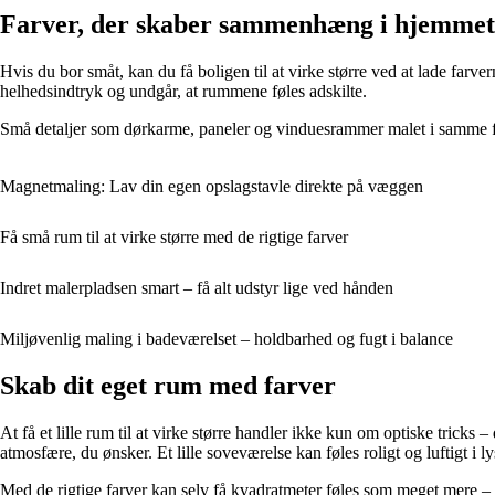
Farver, der skaber sammenhæng i hjemmet
Hvis du bor småt, kan du få boligen til at virke større ved at lade farv
helhedsindtryk og undgår, at rummene føles adskilte.
Små detaljer som dørkarme, paneler og vinduesrammer malet i samme fa
Magnetmaling: Lav din egen opslagstavle direkte på væggen
Få små rum til at virke større med de rigtige farver
Indret malerpladsen smart – få alt udstyr lige ved hånden
Miljøvenlig maling i badeværelset – holdbarhed og fugt i balance
Skab dit eget rum med farver
At få et lille rum til at virke større handler ikke kun om optiske tricks
atmosfære, du ønsker. Et lille soveværelse kan føles roligt og luftigt i
Med de rigtige farver kan selv få kvadratmeter føles som meget mere – og