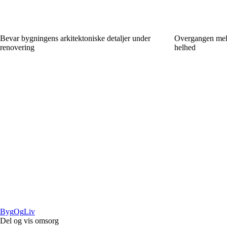
Bevar bygningens arkitektoniske detaljer under
Overgangen mell
renovering
helhed
Byg
Og
Liv
Del og vis omsorg