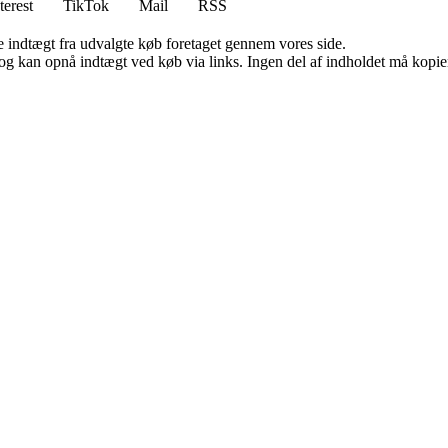
terest
TikTok
Mail
RSS
e indtægt fra udvalgte køb foretaget gennem vores side.
og kan opnå indtægt ved køb via links. Ingen del af indholdet må kopiere