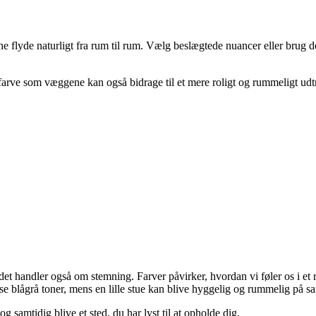
erne flyde naturligt fra rum til rum. Vælg beslægtede nuancer eller brug 
rve som væggene kan også bidrage til et mere roligt og rummeligt udt
 – det handler også om stemning. Farver påvirker, hvordan vi føler os i e
 lyse blågrå toner, mens en lille stue kan blive hyggelig og rummelig på
 samtidig blive et sted, du har lyst til at opholde dig.