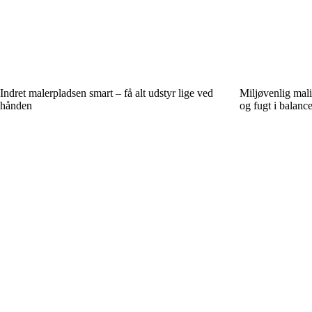
Indret malerpladsen smart – få alt udstyr lige ved
Miljøvenlig mal
hånden
og fugt i balanc