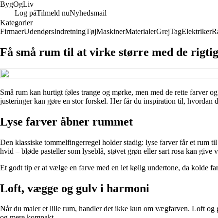
Byg
Og
Liv
Log på
Tilmeld nu
Nyhedsmail
Kategorier
Firmaer
Udendørs
Indretning
Tøj
Maskiner
Materialer
Grej
Tag
Elektriker
R
Få små rum til at virke større med de rigti
Små rum kan hurtigt føles trange og mørke, men med de rette farver og 
justeringer kan gøre en stor forskel. Her får du inspiration til, hvordan 
Lyse farver åbner rummet
Den klassiske tommelfingerregel holder stadig: lyse farver får et rum ti
hvid – bløde pasteller som lyseblå, støvet grøn eller sart rosa kan giv
Et godt tip er at vælge en farve med en let kølig undertone, da kolde f
Loft, vægge og gulv i harmoni
Når du maler et lille rum, handler det ikke kun om vægfarven. Loft og gul
og mere kompakt.