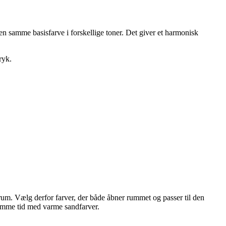
den samme basisfarve i forskellige toner. Det giver et harmonisk
ryk.
t rum. Vælg derfor farver, der både åbner rummet og passer til den
 samme tid med varme sandfarver.