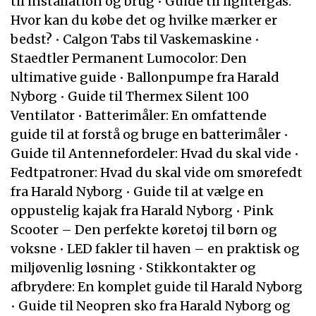
til installation og brug
•
Guide til lightergas:
Hvor kan du købe det og hvilke mærker er
bedst?
•
Calgon Tabs til Vaskemaskine
•
Staedtler Permanent Lumocolor: Den
ultimative guide
•
Ballonpumpe fra Harald
Nyborg
•
Guide til Thermex Silent 100
Ventilator
•
Batterimåler: En omfattende
guide til at forstå og bruge en batterimåler
•
Guide til Antennefordeler: Hvad du skal vide
•
Fedtpatroner: Hvad du skal vide om smørefedt
fra Harald Nyborg
•
Guide til at vælge en
oppustelig kajak fra Harald Nyborg
•
Pink
Scooter – Den perfekte køretøj til børn og
voksne
•
LED fakler til haven – en praktisk og
miljøvenlig løsning
•
Stikkontakter og
afbrydere: En komplet guide til Harald Nyborg
•
Guide til Neopren sko fra Harald Nyborg og