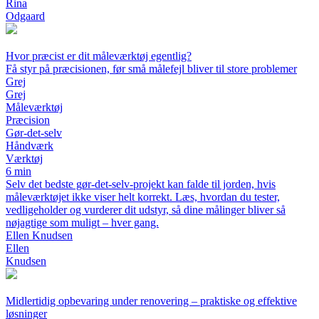
Rina
Odgaard
Hvor præcist er dit måleværktøj egentlig?
Få styr på præcisionen, før små målefejl bliver til store problemer
Grej
Grej
Måleværktøj
Præcision
Gør-det-selv
Håndværk
Værktøj
6 min
Selv det bedste gør-det-selv-projekt kan falde til jorden, hvis
måleværktøjet ikke viser helt korrekt. Læs, hvordan du tester,
vedligeholder og vurderer dit udstyr, så dine målinger bliver så
nøjagtige som muligt – hver gang.
Ellen Knudsen
Ellen
Knudsen
Midlertidig opbevaring under renovering – praktiske og effektive
løsninger