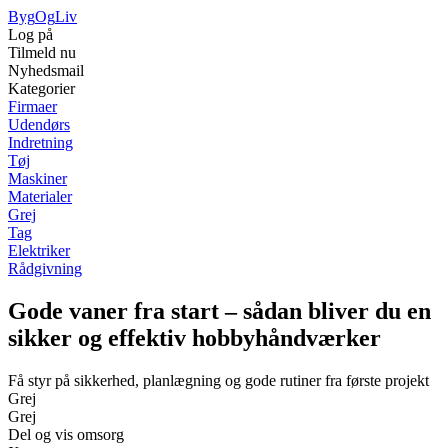
Byg
Og
Liv
Log på
Tilmeld nu
Nyhedsmail
Kategorier
Firmaer
Udendørs
Indretning
Tøj
Maskiner
Materialer
Grej
Tag
Elektriker
Rådgivning
Gode vaner fra start – sådan bliver du en
sikker og effektiv hobbyhåndværker
Få styr på sikkerhed, planlægning og gode rutiner fra første projekt
Grej
Grej
Del og vis omsorg