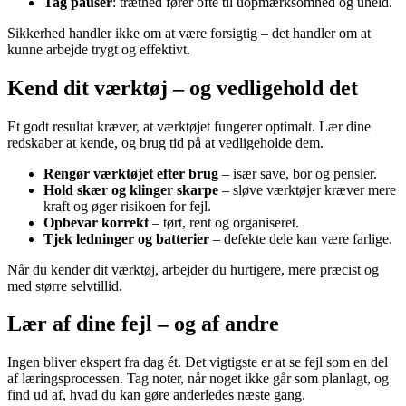
Tag pauser
: træthed fører ofte til uopmærksomhed og uheld.
Sikkerhed handler ikke om at være forsigtig – det handler om at
kunne arbejde trygt og effektivt.
Kend dit værktøj – og vedligehold det
Et godt resultat kræver, at værktøjet fungerer optimalt. Lær dine
redskaber at kende, og brug tid på at vedligeholde dem.
Rengør værktøjet efter brug
– især save, bor og pensler.
Hold skær og klinger skarpe
– sløve værktøjer kræver mere
kraft og øger risikoen for fejl.
Opbevar korrekt
– tørt, rent og organiseret.
Tjek ledninger og batterier
– defekte dele kan være farlige.
Når du kender dit værktøj, arbejder du hurtigere, mere præcist og
med større selvtillid.
Lær af dine fejl – og af andre
Ingen bliver ekspert fra dag ét. Det vigtigste er at se fejl som en del
af læringsprocessen. Tag noter, når noget ikke går som planlagt, og
find ud af, hvad du kan gøre anderledes næste gang.