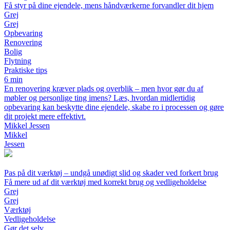
Få styr på dine ejendele, mens håndværkerne forvandler dit hjem
Grej
Grej
Opbevaring
Renovering
Bolig
Flytning
Praktiske tips
6 min
En renovering kræver plads og overblik – men hvor gør du af
møbler og personlige ting imens? Læs, hvordan midlertidig
opbevaring kan beskytte dine ejendele, skabe ro i processen og gøre
dit projekt mere effektivt.
Mikkel Jessen
Mikkel
Jessen
Pas på dit værktøj – undgå unødigt slid og skader ved forkert brug
Få mere ud af dit værktøj med korrekt brug og vedligeholdelse
Grej
Grej
Værktøj
Vedligeholdelse
Gør det selv