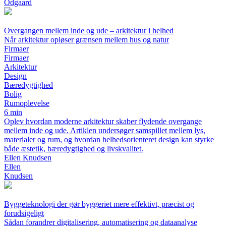
Odgaard
Overgangen mellem inde og ude – arkitektur i helhed
Når arkitektur opløser grænsen mellem hus og natur
Firmaer
Firmaer
Arkitektur
Design
Bæredygtighed
Bolig
Rumoplevelse
6 min
Oplev hvordan moderne arkitektur skaber flydende overgange
mellem inde og ude. Artiklen undersøger samspillet mellem lys,
materialer og rum, og hvordan helhedsorienteret design kan styrke
både æstetik, bæredygtighed og livskvalitet.
Ellen Knudsen
Ellen
Knudsen
Byggeteknologi der gør byggeriet mere effektivt, præcist og
forudsigeligt
Sådan forandrer digitalisering, automatisering og dataanalyse