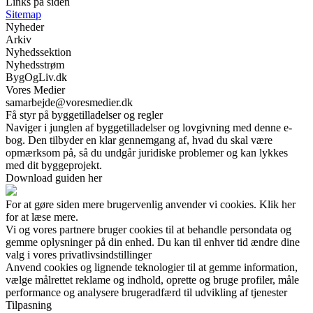
Links på siden
Sitemap
Nyheder
Arkiv
Nyhedssektion
Nyhedsstrøm
BygOgLiv.dk
Vores Medier
samarbejde@voresmedier.dk
Få styr på byggetilladelser og regler
Naviger i junglen af byggetilladelser og lovgivning med denne e-
bog. Den tilbyder en klar gennemgang af, hvad du skal være
opmærksom på, så du undgår juridiske problemer og kan lykkes
med dit byggeprojekt.
Download guiden her
For at gøre siden mere brugervenlig anvender vi cookies. Klik her
for at læse mere.
Vi og vores partnere bruger cookies til at behandle persondata og
gemme oplysninger på din enhed. Du kan til enhver tid ændre dine
valg i vores privatlivsindstillinger
Anvend cookies og lignende teknologier til at gemme information,
vælge målrettet reklame og indhold, oprette og bruge profiler, måle
performance og analysere brugeradfærd til udvikling af tjenester
Tilpasning