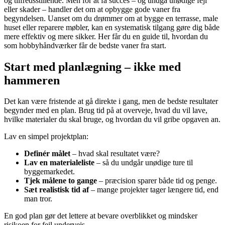
og tilfredsstillende. Men for at få succes – og undgå unødige fejl
eller skader – handler det om at opbygge gode vaner fra
begyndelsen. Uanset om du drømmer om at bygge en terrasse, male
huset eller reparere møbler, kan en systematisk tilgang gøre dig både
mere effektiv og mere sikker. Her får du en guide til, hvordan du
som hobbyhåndværker får de bedste vaner fra start.
Start med planlægning – ikke med
hammeren
Det kan være fristende at gå direkte i gang, men de bedste resultater
begynder med en plan. Brug tid på at overveje, hvad du vil lave,
hvilke materialer du skal bruge, og hvordan du vil gribe opgaven an.
Lav en simpel projektplan:
Definér målet
– hvad skal resultatet være?
Lav en materialeliste
– så du undgår unødige ture til
byggemarkedet.
Tjek målene to gange
– præcision sparer både tid og penge.
Sæt realistisk tid af
– mange projekter tager længere tid, end
man tror.
En god plan gør det lettere at bevare overblikket og mindsker
risikoen for fejl undervejs.