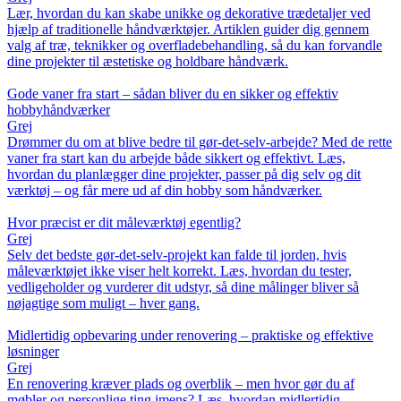
Lær, hvordan du kan skabe unikke og dekorative trædetaljer ved
hjælp af traditionelle håndværktøjer. Artiklen guider dig gennem
valg af træ, teknikker og overfladebehandling, så du kan forvandle
dine projekter til æstetiske og holdbare håndværk.
Gode vaner fra start – sådan bliver du en sikker og effektiv
hobbyhåndværker
Grej
Drømmer du om at blive bedre til gør-det-selv-arbejde? Med de rette
vaner fra start kan du arbejde både sikkert og effektivt. Læs,
hvordan du planlægger dine projekter, passer på dig selv og dit
værktøj – og får mere ud af din hobby som håndværker.
Hvor præcist er dit måleværktøj egentlig?
Grej
Selv det bedste gør-det-selv-projekt kan falde til jorden, hvis
måleværktøjet ikke viser helt korrekt. Læs, hvordan du tester,
vedligeholder og vurderer dit udstyr, så dine målinger bliver så
nøjagtige som muligt – hver gang.
Midlertidig opbevaring under renovering – praktiske og effektive
løsninger
Grej
En renovering kræver plads og overblik – men hvor gør du af
møbler og personlige ting imens? Læs, hvordan midlertidig