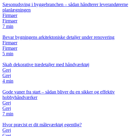
Sæsonudsving i byggebranchen – sådan håndterer leverandørerne
planlægningen
Firmaer
Firmaer
7 min
Bevar bygningens arkitektoniske detaljer under renovering
Firmaer
Firmaer
5 min
Skab dekorative trædetaljer med håndværktøj
Grej
Grej
4 min
Gode vaner fra start – sådan bliver du en sikker og effektiv
hobbyhåndværker
Grej
Grej
7 min
Hvor præcist er dit måleværktøj egentlig?
Grej
Grej