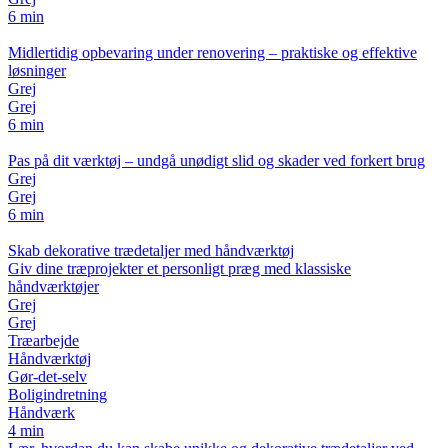
6 min
Midlertidig opbevaring under renovering – praktiske og effektive
løsninger
Grej
Grej
6 min
Pas på dit værktøj – undgå unødigt slid og skader ved forkert brug
Grej
Grej
6 min
Skab dekorative trædetaljer med håndværktøj
Giv dine træprojekter et personligt præg med klassiske
håndværktøjer
Grej
Grej
Træarbejde
Håndværktøj
Gør-det-selv
Boligindretning
Håndværk
4 min