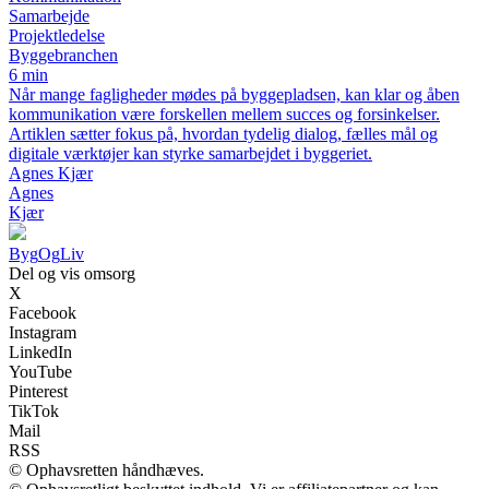
Samarbejde
Projektledelse
Byggebranchen
6 min
Når mange fagligheder mødes på byggepladsen, kan klar og åben
kommunikation være forskellen mellem succes og forsinkelser.
Artiklen sætter fokus på, hvordan tydelig dialog, fælles mål og
digitale værktøjer kan styrke samarbejdet i byggeriet.
Agnes Kjær
Agnes
Kjær
Byg
Og
Liv
Del og vis omsorg
X
Facebook
Instagram
LinkedIn
YouTube
Pinterest
TikTok
Mail
RSS
© Ophavsretten håndhæves.