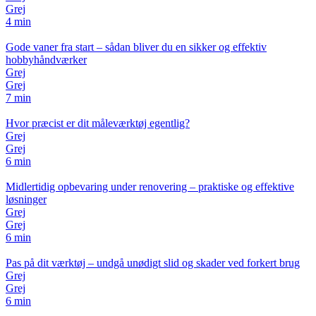
Grej
4 min
Gode vaner fra start – sådan bliver du en sikker og effektiv
hobbyhåndværker
Grej
Grej
7 min
Hvor præcist er dit måleværktøj egentlig?
Grej
Grej
6 min
Midlertidig opbevaring under renovering – praktiske og effektive
løsninger
Grej
Grej
6 min
Pas på dit værktøj – undgå unødigt slid og skader ved forkert brug
Grej
Grej
6 min