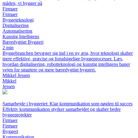
måden, vi bygger på
Firmaer
Firmaer
Byggeteknologi
Digitalisering
Automatisering
Kunstig Intelligens
Bæredygtigt Byggeri
2 min
Byggebranchen bevæger sig ind i en ny æra, hvor teknologi skaber
mere effektive, præcise og forudsigelige byggeprocesser. Læs,
hvordan digitalisering, robotteknologi og kunstig intelligens baner
vejen for smartere og mere bæredygtigt byggeri.
Mikkel Jessen
Mikkel
Jessen
Samarbejde i byggeriet: Klar kommunikation som nøglen til succes
Effektiv kommunikation styrker samarbejdet og skaber bedre
byggeprojekter
Firmaer
Firmaer
Byggeri
Kommunikation