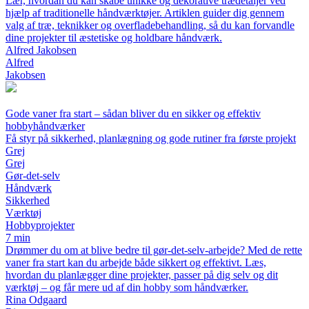
Lær, hvordan du kan skabe unikke og dekorative trædetaljer ved
hjælp af traditionelle håndværktøjer. Artiklen guider dig gennem
valg af træ, teknikker og overfladebehandling, så du kan forvandle
dine projekter til æstetiske og holdbare håndværk.
Alfred Jakobsen
Alfred
Jakobsen
Gode vaner fra start – sådan bliver du en sikker og effektiv
hobbyhåndværker
Få styr på sikkerhed, planlægning og gode rutiner fra første projekt
Grej
Grej
Gør-det-selv
Håndværk
Sikkerhed
Værktøj
Hobbyprojekter
7 min
Drømmer du om at blive bedre til gør-det-selv-arbejde? Med de rette
vaner fra start kan du arbejde både sikkert og effektivt. Læs,
hvordan du planlægger dine projekter, passer på dig selv og dit
værktøj – og får mere ud af din hobby som håndværker.
Rina Odgaard