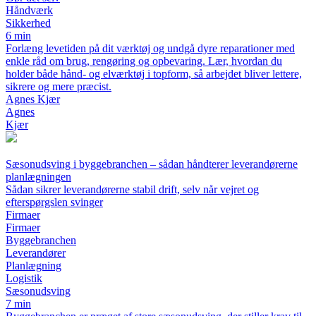
Håndværk
Sikkerhed
6 min
Forlæng levetiden på dit værktøj og undgå dyre reparationer med
enkle råd om brug, rengøring og opbevaring. Lær, hvordan du
holder både hånd- og elværktøj i topform, så arbejdet bliver lettere,
sikrere og mere præcist.
Agnes Kjær
Agnes
Kjær
Sæsonudsving i byggebranchen – sådan håndterer leverandørerne
planlægningen
Sådan sikrer leverandørerne stabil drift, selv når vejret og
efterspørgslen svinger
Firmaer
Firmaer
Byggebranchen
Leverandører
Planlægning
Logistik
Sæsonudsving
7 min