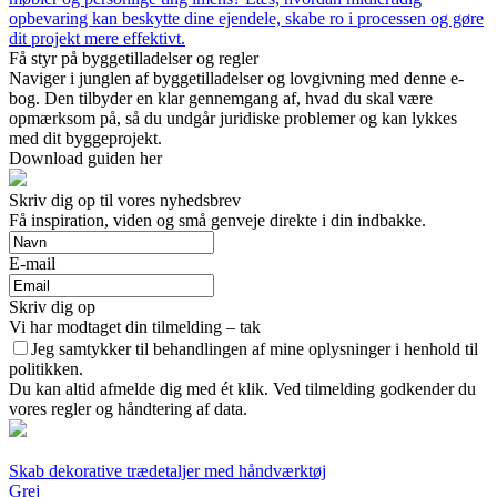
opbevaring kan beskytte dine ejendele, skabe ro i processen og gøre
dit projekt mere effektivt.
Få styr på byggetilladelser og regler
Naviger i junglen af byggetilladelser og lovgivning med denne e-
bog. Den tilbyder en klar gennemgang af, hvad du skal være
opmærksom på, så du undgår juridiske problemer og kan lykkes
med dit byggeprojekt.
Download guiden her
Skriv dig op til vores nyhedsbrev
Få inspiration, viden og små genveje direkte i din indbakke.
E-mail
Skriv dig op
Vi har modtaget din tilmelding – tak
Jeg samtykker til behandlingen af mine oplysninger i henhold til
politikken.
Du kan altid afmelde dig med ét klik. Ved tilmelding godkender du
vores regler og håndtering af data.
Skab dekorative trædetaljer med håndværktøj
Grej