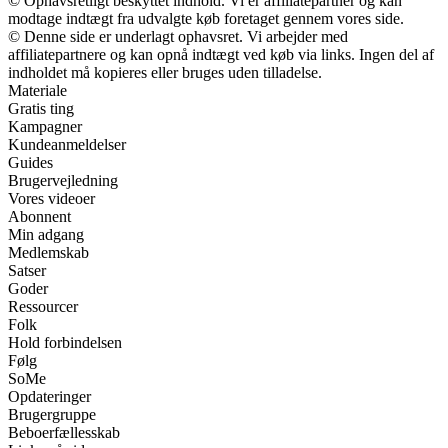
© Ophavsretligt beskyttet indhold. Vi er affiliatepartner og kan
modtage indtægt fra udvalgte køb foretaget gennem vores side.
© Denne side er underlagt ophavsret. Vi arbejder med
affiliatepartnere og kan opnå indtægt ved køb via links. Ingen del af
indholdet må kopieres eller bruges uden tilladelse.
Materiale
Gratis ting
Kampagner
Kundeanmeldelser
Guides
Brugervejledning
Vores videoer
Abonnent
Min adgang
Medlemskab
Satser
Goder
Ressourcer
Folk
Hold forbindelsen
Følg
SoMe
Opdateringer
Brugergruppe
Beboerfællesskab