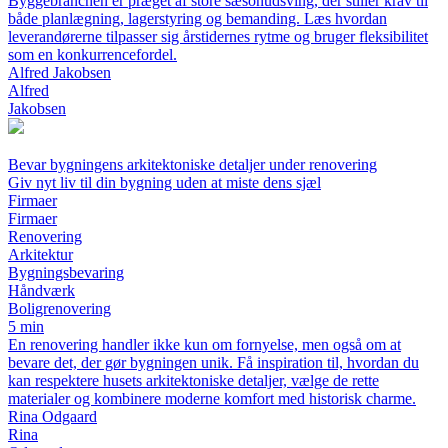
Byggebranchen er præget af store sæsonudsving, der stiller krav til
både planlægning, lagerstyring og bemanding. Læs hvordan
leverandørerne tilpasser sig årstidernes rytme og bruger fleksibilitet
som en konkurrencefordel.
Alfred Jakobsen
Alfred
Jakobsen
Bevar bygningens arkitektoniske detaljer under renovering
Giv nyt liv til din bygning uden at miste dens sjæl
Firmaer
Firmaer
Renovering
Arkitektur
Bygningsbevaring
Håndværk
Boligrenovering
5 min
En renovering handler ikke kun om fornyelse, men også om at
bevare det, der gør bygningen unik. Få inspiration til, hvordan du
kan respektere husets arkitektoniske detaljer, vælge de rette
materialer og kombinere moderne komfort med historisk charme.
Rina Odgaard
Rina