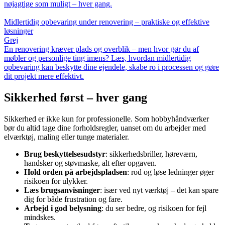
nøjagtige som muligt – hver gang.
Midlertidig opbevaring under renovering – praktiske og effektive
løsninger
Grej
En renovering kræver plads og overblik – men hvor gør du af
møbler og personlige ting imens? Læs, hvordan midlertidig
opbevaring kan beskytte dine ejendele, skabe ro i processen og gøre
dit projekt mere effektivt.
Sikkerhed først – hver gang
Sikkerhed er ikke kun for professionelle. Som hobbyhåndværker
bør du altid tage dine forholdsregler, uanset om du arbejder med
elværktøj, maling eller tunge materialer.
Brug beskyttelsesudstyr
: sikkerhedsbriller, høreværn,
handsker og støvmaske, alt efter opgaven.
Hold orden på arbejdspladsen
: rod og løse ledninger øger
risikoen for ulykker.
Læs brugsanvisninger
: især ved nyt værktøj – det kan spare
dig for både frustration og fare.
Arbejd i god belysning
: du ser bedre, og risikoen for fejl
mindskes.