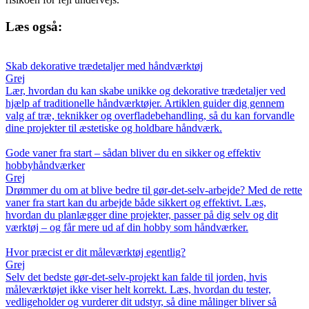
Læs også:
Skab dekorative trædetaljer med håndværktøj
Grej
Lær, hvordan du kan skabe unikke og dekorative trædetaljer ved
hjælp af traditionelle håndværktøjer. Artiklen guider dig gennem
valg af træ, teknikker og overfladebehandling, så du kan forvandle
dine projekter til æstetiske og holdbare håndværk.
Gode vaner fra start – sådan bliver du en sikker og effektiv
hobbyhåndværker
Grej
Drømmer du om at blive bedre til gør-det-selv-arbejde? Med de rette
vaner fra start kan du arbejde både sikkert og effektivt. Læs,
hvordan du planlægger dine projekter, passer på dig selv og dit
værktøj – og får mere ud af din hobby som håndværker.
Hvor præcist er dit måleværktøj egentlig?
Grej
Selv det bedste gør-det-selv-projekt kan falde til jorden, hvis
måleværktøjet ikke viser helt korrekt. Læs, hvordan du tester,
vedligeholder og vurderer dit udstyr, så dine målinger bliver så