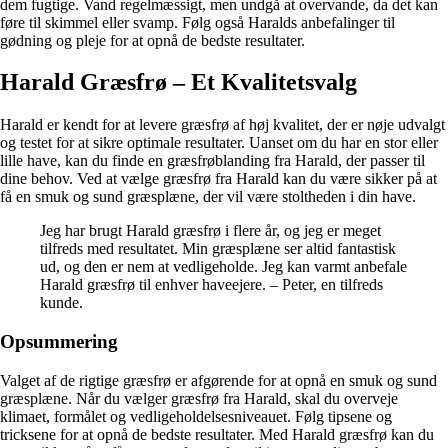
dem fugtige. Vand regelmæssigt, men undgå at overvande, da det kan
føre til skimmel eller svamp. Følg også Haralds anbefalinger til
gødning og pleje for at opnå de bedste resultater.
Harald Græsfrø – Et Kvalitetsvalg
Harald er kendt for at levere græsfrø af høj kvalitet, der er nøje udvalgt
og testet for at sikre optimale resultater. Uanset om du har en stor eller
lille have, kan du finde en græsfrøblanding fra Harald, der passer til
dine behov. Ved at vælge græsfrø fra Harald kan du være sikker på at
få en smuk og sund græsplæne, der vil være stoltheden i din have.
Jeg har brugt Harald græsfrø i flere år, og jeg er meget
tilfreds med resultatet. Min græsplæne ser altid fantastisk
ud, og den er nem at vedligeholde. Jeg kan varmt anbefale
Harald græsfrø til enhver haveejere. – Peter, en tilfreds
kunde.
Opsummering
Valget af de rigtige græsfrø er afgørende for at opnå en smuk og sund
græsplæne. Når du vælger græsfrø fra Harald, skal du overveje
klimaet, formålet og vedligeholdelsesniveauet. Følg tipsene og
tricksene for at opnå de bedste resultater. Med Harald græsfrø kan du