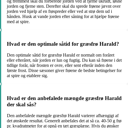
og fremmest skal du forberede jorden ved at fjerne ukrudt, løsne
jorden og fjerne sten. Derefter skal du sprede frøene jævnt over
jorden ved hjælp af en frøspreder eller ved at strø dem ud i
hånden. Husk at vande jorden efter såning for at hjælpe frøene
med at spire.
Hvad er den optimale såtid for græsfrø Harald?
Den optimale såtid for græsfrø Harald er normalt om foråret
eller efteråret, når jorden er lun og fugtig. Du kan så frøene i det
tidlige forår, når frosten er ovre, eller sent efterår inden den
første frost. Disse sæsoner giver frøene de bedste betingelser for
at spire og etablere sig.
Hvad er den anbefalede mængde græsfrø Harald
der skal sås?
Den anbefalede mængde græsfrø Harald varierer afhængigt af
det ønskede resultat. Generelt anbefales det at så ca. 40-50 g frø
pr. kvadratmeter for at opnå en tæt græsplæne. Hvis du ønsker