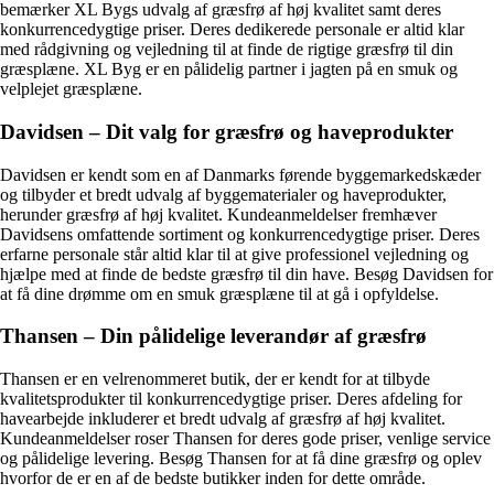
bemærker XL Bygs udvalg af græsfrø af høj kvalitet samt deres
konkurrencedygtige priser. Deres dedikerede personale er altid klar
med rådgivning og vejledning til at finde de rigtige græsfrø til din
græsplæne. XL Byg er en pålidelig partner i jagten på en smuk og
velplejet græsplæne.
Davidsen – Dit valg for græsfrø og haveprodukter
Davidsen er kendt som en af Danmarks førende byggemarkedskæder
og tilbyder et bredt udvalg af byggematerialer og haveprodukter,
herunder græsfrø af høj kvalitet. Kundeanmeldelser fremhæver
Davidsens omfattende sortiment og konkurrencedygtige priser. Deres
erfarne personale står altid klar til at give professionel vejledning og
hjælpe med at finde de bedste græsfrø til din have. Besøg Davidsen for
at få dine drømme om en smuk græsplæne til at gå i opfyldelse.
Thansen – Din pålidelige leverandør af græsfrø
Thansen er en velrenommeret butik, der er kendt for at tilbyde
kvalitetsprodukter til konkurrencedygtige priser. Deres afdeling for
havearbejde inkluderer et bredt udvalg af græsfrø af høj kvalitet.
Kundeanmeldelser roser Thansen for deres gode priser, venlige service
og pålidelige levering. Besøg Thansen for at få dine græsfrø og oplev
hvorfor de er en af de bedste butikker inden for dette område.