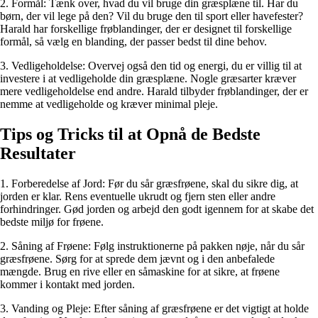
2. Formål: Tænk over, hvad du vil bruge din græsplæne til. Har du
børn, der vil lege på den? Vil du bruge den til sport eller havefester?
Harald har forskellige frøblandinger, der er designet til forskellige
formål, så vælg en blanding, der passer bedst til dine behov.
3. Vedligeholdelse: Overvej også den tid og energi, du er villig til at
investere i at vedligeholde din græsplæne. Nogle græsarter kræver
mere vedligeholdelse end andre. Harald tilbyder frøblandinger, der er
nemme at vedligeholde og kræver minimal pleje.
Tips og Tricks til at Opnå de Bedste
Resultater
1. Forberedelse af Jord: Før du sår græsfrøene, skal du sikre dig, at
jorden er klar. Rens eventuelle ukrudt og fjern sten eller andre
forhindringer. Gød jorden og arbejd den godt igennem for at skabe det
bedste miljø for frøene.
2. Såning af Frøene: Følg instruktionerne på pakken nøje, når du sår
græsfrøene. Sørg for at sprede dem jævnt og i den anbefalede
mængde. Brug en rive eller en såmaskine for at sikre, at frøene
kommer i kontakt med jorden.
3. Vanding og Pleje: Efter såning af græsfrøene er det vigtigt at holde