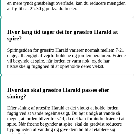
en mere tyndt græsbelagt overflade, kan du reducere mængden
af frø til ca. 25-30 g pr. kvadratmeter.
Hvor lang tid tager det for græsfrø Harald at
spire?
Spiringstiden for græsfrø Harald varierer normalt mellem 7-21
dage, afhængigt af vejrforholdene og jordtemperaturen. Frøene
vil begynde at spire, når jorden er varm nok, og de har
tilstrækkelig fugtighed til at opretholde deres vækst.
Hvordan skal græsfrø Harald passes efter
såning?
Efter såning af græsfrø Harald er det vigtigt at holde jorden
fugtig ved at vande regelmæssigt. Du bør undgå at vande så
meget, at jorden bliver for våd, da det kan forhindre frøene i at
spire. Når frøene begynder at spire, skal du gradvist reducere
hyppigheden af vanding og give dem tid til at etablere sig