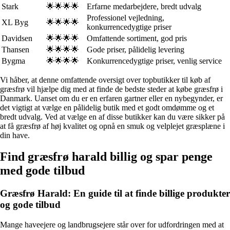
Stark
🌟🌟🌟🌟
Erfarne medarbejdere, bredt udvalg
Professionel vejledning,
XL Byg
🌟🌟🌟🌟
konkurrencedygtige priser
Davidsen
🌟🌟🌟🌟
Omfattende sortiment, god pris
Thansen
🌟🌟🌟🌟
Gode priser, pålidelig levering
Bygma
🌟🌟🌟🌟
Konkurrencedygtige priser, venlig service
Vi håber, at denne omfattende oversigt over topbutikker til køb af
græsfrø vil hjælpe dig med at finde de bedste steder at købe græsfrø i
Danmark. Uanset om du er en erfaren gartner eller en nybegynder, er
det vigtigt at vælge en pålidelig butik med et godt omdømme og et
bredt udvalg. Ved at vælge en af disse butikker kan du være sikker på
at få græsfrø af høj kvalitet og opnå en smuk og velplejet græsplæne i
din have.
Find græsfrø harald billig og spar penge
med gode tilbud
Græsfrø Harald: En guide til at finde billige produkter
og gode tilbud
Mange haveejere og landbrugsejere står over for udfordringen med at