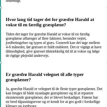
ordentligt.
Hvor lang tid tager det for græsfrø Harald at
vokse til en færdig græsplæne?
Tiden det tager for græsfrø Harald at vokse til en færdig
græsplæne afhænger af flere faktorer, herunder vejret,
jordbetingelser og typen af græs. Generelt kan det tage mellem
4-6 måneder, før græsset er fuldt etableret. Det er vigtigt at have
tålmodighed, give græsset tilstrækkelig tid til at vokse og følge
de rigtige plejeråd undervejs.
Er græsfrø Harald velegnet til alle typer
græsplæner?
Ja, græsfrø Harald er velegnet til de fleste typer græsplæner. Det
kan bruges til både nyanlagte græsplæner og til at reparere
eksisterende græsplæner, der er blevet beskadiget. Frøene har
en bred tilpasningsevne og er kendt for at gro godt i forskellige
klimaer og jordtyper.