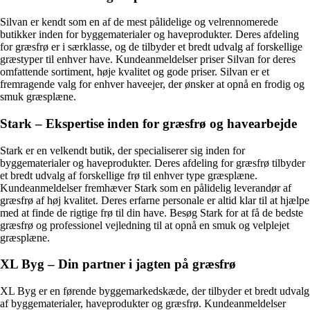
Silvan er kendt som en af de mest pålidelige og velrennomerede
butikker inden for byggematerialer og haveprodukter. Deres afdeling
for græsfrø er i særklasse, og de tilbyder et bredt udvalg af forskellige
græstyper til enhver have. Kundeanmeldelser priser Silvan for deres
omfattende sortiment, høje kvalitet og gode priser. Silvan er et
fremragende valg for enhver haveejer, der ønsker at opnå en frodig og
smuk græsplæne.
Stark – Ekspertise inden for græsfrø og havearbejde
Stark er en velkendt butik, der specialiserer sig inden for
byggematerialer og haveprodukter. Deres afdeling for græsfrø tilbyder
et bredt udvalg af forskellige frø til enhver type græsplæne.
Kundeanmeldelser fremhæver Stark som en pålidelig leverandør af
græsfrø af høj kvalitet. Deres erfarne personale er altid klar til at hjælpe
med at finde de rigtige frø til din have. Besøg Stark for at få de bedste
græsfrø og professionel vejledning til at opnå en smuk og velplejet
græsplæne.
XL Byg – Din partner i jagten på græsfrø
XL Byg er en førende byggemarkedskæde, der tilbyder et bredt udvalg
af byggematerialer, haveprodukter og græsfrø. Kundeanmeldelser