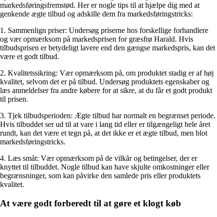
markedsføringsfremstød. Her er nogle tips til at hjælpe dig med at
genkende ægte tilbud og adskille dem fra markedsføringstricks:
1. Sammenlign priser: Undersøg priserne hos forskellige forhandlere
og vær opmærksom på markedsprisen for græsfrø Harald. Hvis
tilbudsprisen er betydeligt lavere end den gængse markedspris, kan det
være et godt tilbud.
2. Kvalitetssikring: Vær opmærksom på, om produktet stadig er af høj
kvalitet, selvom det er på tilbud. Undersøg produktets egenskaber og
læs anmeldelser fra andre købere for at sikre, at du får et godt produkt
til prisen.
3. Tjek tilbudsperioden: Ægte tilbud har normalt en begrænset periode.
Hvis tilbuddet ser ud til at vare i lang tid eller er tilgængeligt hele året
rundt, kan det være et tegn på, at det ikke er et ægte tilbud, men blot
markedsføringstricks.
4. Læs småt: Vær opmærksom på de vilkår og betingelser, der er
knyttet til tilbuddet. Nogle tilbud kan have skjulte omkostninger eller
begrænsninger, som kan påvirke den samlede pris eller produktets
kvalitet.
At være godt forberedt til at gøre et klogt køb