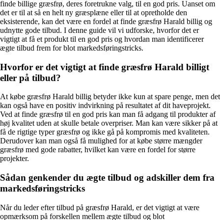
finde billige græsfrø, deres foretrukne valg, til en god pris. Uanset om
det er til at så en helt ny græsplæne eller til at opretholde den
eksisterende, kan det være en fordel at finde græsfrø Harald billig og
udnytte gode tilbud. I denne guide vil vi udforske, hvorfor det er
vigtigt at få et produkt til en god pris og hvordan man identificerer
ægte tilbud frem for blot markedsføringstricks.
Hvorfor er det vigtigt at finde græsfrø Harald billigt
eller på tilbud?
At købe græsfrø Harald billig betyder ikke kun at spare penge, men det
kan også have en positiv indvirkning på resultatet af dit haveprojekt.
Ved at finde græsfrø til en god pris kan man få adgang til produkter af
høj kvalitet uden at skulle betale overpriser. Man kan være sikker på at
få de rigtige typer græsfrø og ikke gå på kompromis med kvaliteten.
Derudover kan man også få mulighed for at købe større mængder
græsfrø med gode rabatter, hvilket kan være en fordel for større
projekter.
Sådan genkender du ægte tilbud og adskiller dem fra
markedsføringstricks
Når du leder efter tilbud på græsfrø Harald, er det vigtigt at være
opmærksom på forskellen mellem ægte tilbud og blot