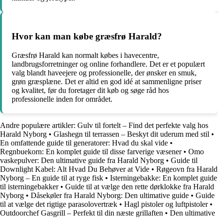
Hvor kan man købe græsfrø Harald?
Græsfrø Harald kan normalt købes i havecentre,
landbrugsforretninger og online forhandlere. Det er et populært
valg blandt haveejere og professionelle, der ønsker en smuk,
grøn græsplæne. Det er altid en god idé at sammenligne priser
og kvalitet, før du foretager dit køb og søge råd hos
professionelle inden for området.
Andre populære artikler:
Gulv til fortelt – Find det perfekte valg hos
Harald Nyborg
•
Glashegn til terrassen – Beskyt dit uderum med stil
•
En omfattende guide til generatorer: Hvad du skal vide
•
Regnbuekorn: En komplet guide til disse farverige væsener
•
Omo
vaskepulver: Den ultimative guide fra Harald Nyborg
•
Guide til
Downlight Kabel: Alt Hvad Du Behøver at Vide
•
Røgeovn fra Harald
Nyborg – En guide til at ryge fisk
•
Isterningebakke: En komplet guide
til isterningebakker
•
Guide til at vælge den rette dørklokke fra Harald
Nyborg
•
Dåsekøler fra Harald Nyborg: Den ultimative guide
•
Guide
til at vælge det rigtige parasolovertræk
•
Hagl pistoler og luftpistoler
•
Outdoorchef Gasgrill – Perfekt til din næste grillaften
•
Den ultimative