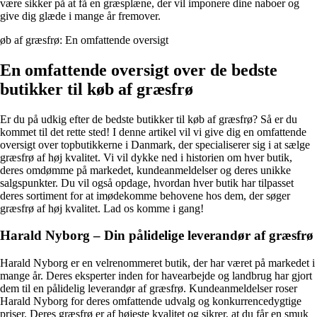
være sikker på at få en græsplæne, der vil imponere dine naboer og
give dig glæde i mange år fremover.
øb af græsfrø: En omfattende oversigt
En omfattende oversigt over de bedste
butikker til køb af græsfrø
Er du på udkig efter de bedste butikker til køb af græsfrø? Så er du
kommet til det rette sted! I denne artikel vil vi give dig en omfattende
oversigt over topbutikkerne i Danmark, der specialiserer sig i at sælge
græsfrø af høj kvalitet. Vi vil dykke ned i historien om hver butik,
deres omdømme på markedet, kundeanmeldelser og deres unikke
salgspunkter. Du vil også opdage, hvordan hver butik har tilpasset
deres sortiment for at imødekomme behovene hos dem, der søger
græsfrø af høj kvalitet. Lad os komme i gang!
Harald Nyborg – Din pålidelige leverandør af græsfrø
Harald Nyborg er en velrenommeret butik, der har været på markedet i
mange år. Deres eksperter inden for havearbejde og landbrug har gjort
dem til en pålidelig leverandør af græsfrø. Kundeanmeldelser roser
Harald Nyborg for deres omfattende udvalg og konkurrencedygtige
priser. Deres græsfrø er af højeste kvalitet og sikrer, at du får en smuk