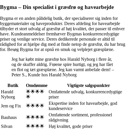
Bygma – Din specialist i græsfrø og havearbejde
Bygma er en anden pålidelig butik, der specialiserer sig inden for
byggematerialer og haveprodukter. Deres afdeling for havearbejde
tilbyder et stort udvalg af græsfrø af høj kvalitet, der passer til enhver
have. Kundeanmeldelser fremhæver Bygmas konkurrencedygtige
priser og venlige service. Deres dedikerede personale er altid til
rådighed for at hjælpe dig med at finde netop de græsfrø, du har brug
for. Besøg Bygma for at opnå en smuk og velplejet græsplæne.
Jeg har købt mine græsfrø hos Harald Nyborg i flere år,
og de skuffer aldrig. Frøene spire hurtigt, og jeg har fået
en flot og tæt græsplæne. Jeg kan varmt anbefale dem! –
Peter S., Kunde hos Harald Nyborg
Butik
Omdømme
Vigtigste salgspunkter
Harald
🌟🌟🌟🌟
Omfattende udvalg, konkurrencedygtige
Nyborg
🌟
priser
Ekspertise inden for havearbejde, god
Jem og Fix
🌟🌟🌟🌟
kundeservice
Omfattende sortiment, professionel
Bauhaus
🌟🌟🌟🌟
rådgivning
Silvan
🌟🌟🌟🌟
Høj kvalitet, gode priser