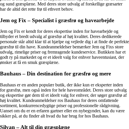
og sund græsplæne. Med deres store udvalg af forskellige græsarter
har de altid det rette frø til ethvert behov.
Jem og Fix – Specialist i græsfrø og havearbejde
Jem og Fix er kendt for deres ekspertise inden for havearbejde og
tilbyder et bredt udvalg af græsfrø af høj kvalitet. Deres dedikerede
personale står altid klar til at hjælpe og vejlede dig i at finde de perfekte
græsfrø til din have. Kundeanmeldelser bemærker Jem og Fixs store
udvalg, rimelige priser og fremragende kundeservice. Butikken har et
godt ry på markedet og er et ideelt valg for enhver haveentusiast, der
ønsker at få en smuk græsplæne.
Bauhaus – Din destination for græsfrø og mere
Bauhaus er en anden populær butik, der ikke kun er eksperter inden
for græsfrø, men også inden for hele haveområdet. Deres store udvalg
og ekspertise gør dem til et ideelt valg for enhver, der søger græsfrø af
høj kvalitet. Kundeanmeldelser ros Bauhaus for deres omfattende
sortiment, konkurrencedygtige priser og professionelle rådgivning.
Uanset om du er en erfaren gartner eller en nybegynder, kan du være
sikker på, at du finder alt hvad du har brug for hos Bauhaus.
Silvan – Alt til din græsplæne