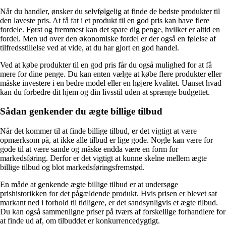
Når du handler, ønsker du selvfølgelig at finde de bedste produkter til
den laveste pris. At få fat i et produkt til en god pris kan have flere
fordele. Først og fremmest kan det spare dig penge, hvilket er altid en
fordel. Men ud over den økonomiske fordel er der også en følelse af
tilfredsstillelse ved at vide, at du har gjort en god handel.
Ved at købe produkter til en god pris får du også mulighed for at få
mere for dine penge. Du kan enten vælge at købe flere produkter eller
måske investere i en bedre model eller en højere kvalitet. Uanset hvad
kan du forbedre dit hjem og din livsstil uden at sprænge budgettet.
Sådan genkender du ægte billige tilbud
Når det kommer til at finde billige tilbud, er det vigtigt at være
opmærksom på, at ikke alle tilbud er lige gode. Nogle kan være for
gode til at være sande og måske endda være en form for
markedsføring. Derfor er det vigtigt at kunne skelne mellem ægte
billige tilbud og blot markedsføringsfremstød.
En måde at genkende ægte billige tilbud er at undersøge
prishistorikken for det pågældende produkt. Hvis prisen er blevet sat
markant ned i forhold til tidligere, er det sandsynligvis et ægte tilbud.
Du kan også sammenligne priser på tværs af forskellige forhandlere for
at finde ud af, om tilbuddet er konkurrencedygtigt.