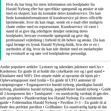
Hvis du har brug for mere information om bordplader fra
Harald Nyborg eller har specifikke spørgsmål og ønsker at tale
med en ekspert, kan du kontakte deres kundeservice. Du kan
finde kontaktinformationen til kundeservice på deres officielle
hjemmeside, hvor du kan ringe, sende en e-mail eller muligvis
chatte online med en repræsentant. Kundeservice vil være i
stand til at give dig yderligere detaljer omkring deres
bordplader, besvare eventuelle spørgsmål og give dig
professionel vejledning i forhold til dit behov og ønske. Du kan
også besøge en fysisk Harald Nyborg-butik, hvis der er en i
nærheden af dig, hvor du kan tale direkte med en medarbejder
og eventuelt se og røre ved bordpladerne personligt.
Andre populære artikler:
Lystræer og udendørs juletræer med lys
•
Kæderens: En guide til at holde din cykelkæde ren og i god stand
•
Elradiator med WiFi: Den smarte måde at opvarme dit hjem på
•
Opbevaringsposer med lynlås
•
En guide til UFO antenner til
campingvogne
•
Engangsservice harald nyborg, plastikglas harald
nyborg, plastikkrus harald nyborg, paptallerkner harald nyborg
•
Guide
til 2-komponent lim
•
Tandspartel – en uundværlig værktøj til gør-det-
selv projekter
•
Plastikværktøj hos Harald Nyborg: En omfattende
guide
•
Foldemadras Harald Nyborg
•
Pavillon 3×3 – En guide til at
finde den perfekte pavillon
•
Grillbakke: En uundværlig hjælp til din