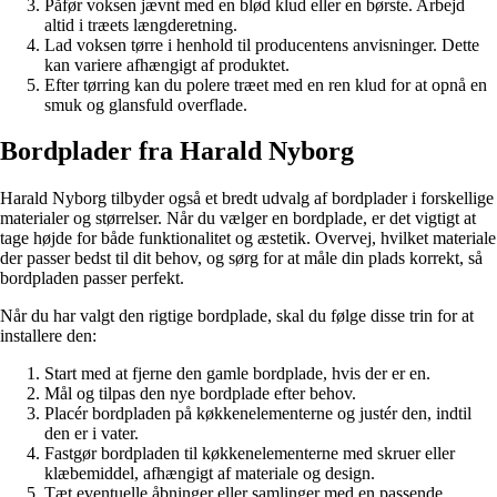
Påfør voksen jævnt med en blød klud eller en børste. Arbejd
altid i træets længderetning.
Lad voksen tørre i henhold til producentens anvisninger. Dette
kan variere afhængigt af produktet.
Efter tørring kan du polere træet med en ren klud for at opnå en
smuk og glansfuld overflade.
Bordplader fra Harald Nyborg
Harald Nyborg tilbyder også et bredt udvalg af bordplader i forskellige
materialer og størrelser. Når du vælger en bordplade, er det vigtigt at
tage højde for både funktionalitet og æstetik. Overvej, hvilket materiale
der passer bedst til dit behov, og sørg for at måle din plads korrekt, så
bordpladen passer perfekt.
Når du har valgt den rigtige bordplade, skal du følge disse trin for at
installere den:
Start med at fjerne den gamle bordplade, hvis der er en.
Mål og tilpas den nye bordplade efter behov.
Placér bordpladen på køkkenelementerne og justér den, indtil
den er i vater.
Fastgør bordpladen til køkkenelementerne med skruer eller
klæbemiddel, afhængigt af materiale og design.
Tæt eventuelle åbninger eller samlinger med en passende