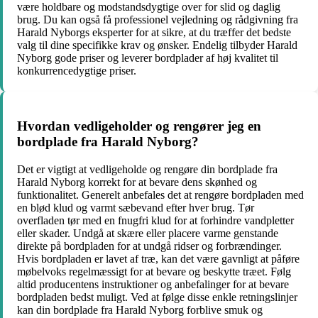
være holdbare og modstandsdygtige over for slid og daglig
brug. Du kan også få professionel vejledning og rådgivning fra
Harald Nyborgs eksperter for at sikre, at du træffer det bedste
valg til dine specifikke krav og ønsker. Endelig tilbyder Harald
Nyborg gode priser og leverer bordplader af høj kvalitet til
konkurrencedygtige priser.
Hvordan vedligeholder og rengører jeg en
bordplade fra Harald Nyborg?
Det er vigtigt at vedligeholde og rengøre din bordplade fra
Harald Nyborg korrekt for at bevare dens skønhed og
funktionalitet. Generelt anbefales det at rengøre bordpladen med
en blød klud og varmt sæbevand efter hver brug. Tør
overfladen tør med en fnugfri klud for at forhindre vandpletter
eller skader. Undgå at skære eller placere varme genstande
direkte på bordpladen for at undgå ridser og forbrændinger.
Hvis bordpladen er lavet af træ, kan det være gavnligt at påføre
møbelvoks regelmæssigt for at bevare og beskytte træet. Følg
altid producentens instruktioner og anbefalinger for at bevare
bordpladen bedst muligt. Ved at følge disse enkle retningslinjer
kan din bordplade fra Harald Nyborg forblive smuk og