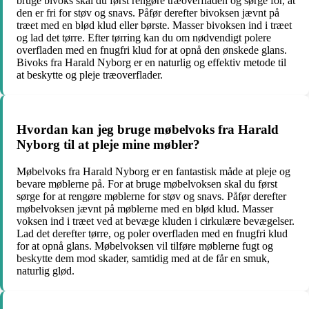
bruge bivoks skal du først rengøre træoverfladen og sørge for, at
den er fri for støv og snavs. Påfør derefter bivoksen jævnt på
træet med en blød klud eller børste. Masser bivoksen ind i træet
og lad det tørre. Efter tørring kan du om nødvendigt polere
overfladen med en fnugfri klud for at opnå den ønskede glans.
Bivoks fra Harald Nyborg er en naturlig og effektiv metode til
at beskytte og pleje træoverflader.
Hvordan kan jeg bruge møbelvoks fra Harald
Nyborg til at pleje mine møbler?
Møbelvoks fra Harald Nyborg er en fantastisk måde at pleje og
bevare møblerne på. For at bruge møbelvoksen skal du først
sørge for at rengøre møblerne for støv og snavs. Påfør derefter
møbelvoksen jævnt på møblerne med en blød klud. Masser
voksen ind i træet ved at bevæge kluden i cirkulære bevægelser.
Lad det derefter tørre, og poler overfladen med en fnugfri klud
for at opnå glans. Møbelvoksen vil tilføre møblerne fugt og
beskytte dem mod skader, samtidig med at de får en smuk,
naturlig glød.