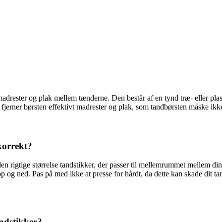
 madrester og plak mellem tænderne. Den består af en tynd træ- eller pla
fjerner børsten effektivt madrester og plak, som tandbørsten måske ikk
korrekt?
en rigtige størrelse tandstikker, der passer til mellemrummet mellem din
 og ned. Pas på med ikke at presse for hårdt, da dette kan skade dit ta
andstikker?