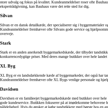
store udvalg og fokus på kvalitet. Kundeanmeldelser roser ofte Bauhaus
ekspertrådgivning, kan Bauhaus være det rette sted for dig.
Silvan
Silvan er en dansk detailkæde, der specialiserer sig i byggematerialer 
Kundeanmeldelser fremhæver ofte Silvans gode service og hjælpsomme pe
overveje.
Stark
Stark er en anden anerkendt byggemarkedskæde, der tilbyder tandstikker
konkurrencedygtige priser. Med deres mange butikker over hele landet er 
XL Byg
XL Byg er en landsdækkende kæde af byggemarkeder, der også har tands
Kundeanmeldelser fremhæver ofte XL Bygs venlige personale og hjælps
Davidsen
Davidsen er en familieejet byggemarkedskæde med butikker over hele Da
gode kundeservice. Butikken fokuserer på at imødekomme behovene hos d
pålidelighed. Hvis du ønsker at købe tandstikkere med børste hos en ane