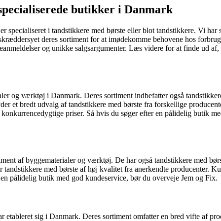
specialiserede butikker i Danmark
specialiseret i tandstikkere med børste eller blot tandstikkere. Vi har 
 skræddersyet deres sortiment for at imødekomme behovene hos forbrugere
eldelser og unikke salgsargumenter. Læs videre for at finde ud af, hvor
er og værktøj i Danmark. Deres sortiment indbefatter også tandstikkere 
der et bredt udvalg af tandstikkere med børste fra forskellige producent
nkurrencedygtige priser. Så hvis du søger efter en pålidelig butik med
timent af byggematerialer og værktøj. De har også tandstikkere med bø
er tandstikkere med børste af høj kvalitet fra anerkendte producenter. 
 en pålidelig butik med god kundeservice, bør du overveje Jem og Fix.
etableret sig i Danmark. Deres sortiment omfatter en bred vifte af pro