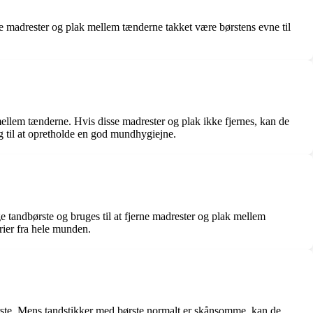
ne madrester og plak mellem tænderne takket være børstens evne til
k mellem tænderne. Hvis disse madrester og plak ikke fjernes, kan de
ng til at opretholde en god mundhygiejne.
e tandbørste og bruges til at fjerne madrester og plak mellem
rier fra hele munden.
ørste. Mens tandstikker med børste normalt er skånsomme, kan de