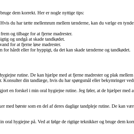
t bruge dem korrekt. Her er nogle nyttige tips:
er. Hvis du har tætte mellemrum mellem tænderne, kan du vælge en tynde
rem og tilbage for at fjerne madrester.
sigtig og undgå at skade tandkødet.
and for at fjerne løse madrester.
 for hårdt eller for hyppigt, da det kan skade tænderne og tandkødet.
ral hygiejne rutine. De kan hjælpe med at fjerne madrester og plak mel
er. Konsulter din tandlæge, hvis du har spørgsmål eller bekymringer ved
g gjort en forskel i min oral hygiejne rutine. Jeg føler, at de hjælper 
ker med børste som en del af deres daglige tandpleje rutine. De kan væ
in oral hygiejne på. Ved at følge de rigtige teknikker og bruge dem ko