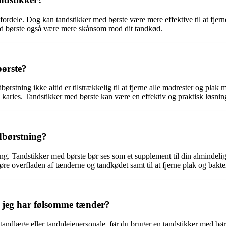
fordele. Dog kan tandstikker med børste være mere effektive til at fjer
d børste også være mere skånsom mod dit tandkød.
børste?
børstning ikke altid er tilstrækkelig til at fjerne alle madrester og pla
a karies. Tandstikker med børste kan være en effektiv og praktisk løsni
dbørstning?
ing. Tandstikker med børste bør ses som et supplement til din almindelig
re overfladen af tænderne og tandkødet samt til at fjerne plak og bakte
is jeg har følsomme tænder?
 tandlæge eller tandplejepersonale, før du bruger en tandstikker med b