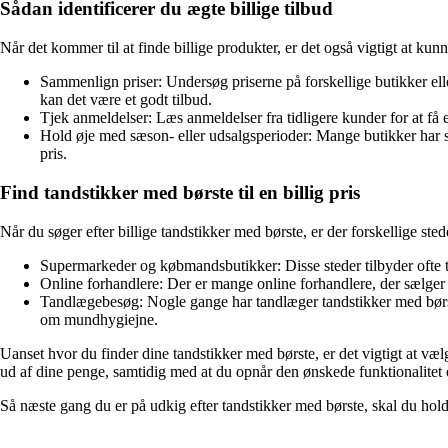
Sådan identificerer du ægte billige tilbud
Når det kommer til at finde billige produkter, er det også vigtigt at kunn
Sammenlign priser: Undersøg priserne på forskellige butikker ell
kan det være et godt tilbud.
Tjek anmeldelser: Læs anmeldelser fra tidligere kunder for at få e
Hold øje med sæson- eller udsalgsperioder: Mange butikker har sær
pris.
Find tandstikker med børste til en billig pris
Når du søger efter billige tandstikker med børste, er der forskellige sted
Supermarkeder og købmandsbutikker: Disse steder tilbyder ofte tan
Online forhandlere: Der er mange online forhandlere, der sælger 
Tandlægebesøg: Nogle gange har tandlæger tandstikker med børste
om mundhygiejne.
Uanset hvor du finder dine tandstikker med børste, er det vigtigt at væ
ud af dine penge, samtidig med at du opnår den ønskede funktionalitet o
Så næste gang du er på udkig efter tandstikker med børste, skal du holde 