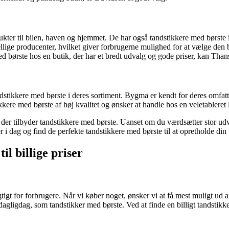
ukter til bilen, haven og hjemmet. De har også tandstikkere med børste 
kellige producenter, hvilket giver forbrugerne mulighed for at vælge de
børste hos en butik, der har et bredt udvalg og gode priser, kan Thanse
dstikkere med børste i deres sortiment. Bygma er kendt for deres omfa
kere med børste af høj kvalitet og ønsker at handle hos en veletableret
 der tilbyder tandstikkere med børste. Uanset om du værdsætter stor udv
r i dag og find de perfekte tandstikkere med børste til at opretholde din
l billige priser
vigtigt for forbrugere. Når vi køber noget, ønsker vi at få mest muligt u
s dagligdag, som tandstikker med børste. Ved at finde en billigt tandst