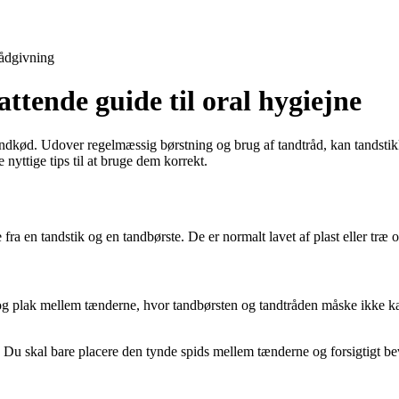
ådgivning
tende guide til oral hygiejne
kød. Udover regelmæssig børstning og brug af tandtråd, kan tandstikker m
nyttige tips til at bruge dem korrekt.
a en tandstik og en tandbørste. De er normalt lavet af plast eller træ o
 og plak mellem tænderne, hvor tandbørsten og tandtråden måske ikke k
. Du skal bare placere den tynde spids mellem tænderne og forsigtigt be