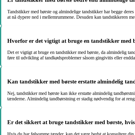
Tandstikker med børste og almindelige tandstikker har begge deres 
at nå dypere ned i mellemrummene. Desuden kan tandstikkeren me
Hvorfor er det vigtigt at bruge en tandstikker med 
Det er vigtigt at bruge en tandstikker med børste, da almindelig tand
føre til udvikling af tandkødsproblemer såsom gingivitis eller endd
Kan tandstikker med børste erstatte almindelig tan
Nej, tandstikker med børste kan ikke erstatte almindelig tandbørstn
tænderne. Almindelig tandbørstning er stadig nødvendig for at rengø
Er det sikkert at bruge tandstikker med børste, hv
Hvis du har følsomme tænder, kan det være bedst at konsultere din