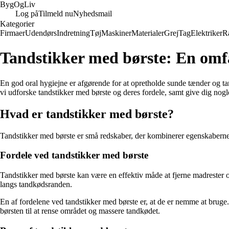
Byg
Og
Liv
Log på
Tilmeld nu
Nyhedsmail
Kategorier
Firmaer
Udendørs
Indretning
Tøj
Maskiner
Materialer
Grej
Tag
Elektriker
R
Tandstikker med børste: En omfat
En god oral hygiejne er afgørende for at opretholde sunde tænder og tand
vi udforske tandstikker med børste og deres fordele, samt give dig nogle 
Hvad er tandstikker med børste?
Tandstikker med børste er små redskaber, der kombinerer egenskaberne fr
Fordele ved tandstikker med børste
Tandstikker med børste kan være en effektiv måde at fjerne madrester
langs tandkødsranden.
En af fordelene ved tandstikker med børste er, at de er nemme at bruge
børsten til at rense området og massere tandkødet.