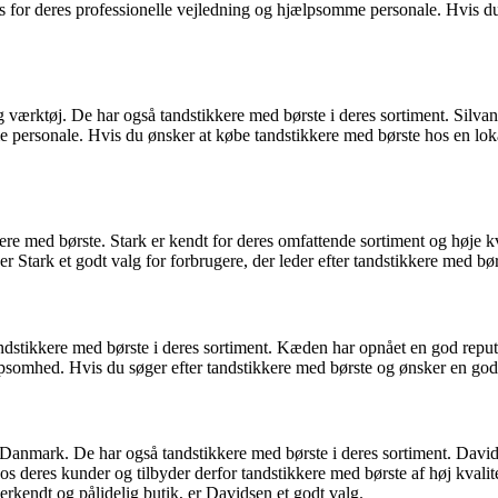
 for deres professionelle vejledning og hjælpsomme personale. Hvis du l
og værktøj. De har også tandstikkere med børste i deres sortiment. Silva
rsonale. Hvis du ønsker at købe tandstikkere med børste hos en lokal 
e med børste. Stark er kendt for deres omfattende sortiment og høje kv
Stark et godt valg for forbrugere, der leder efter tandstikkere med børs
tikkere med børste i deres sortiment. Kæden har opnået en god reputa
omhed. Hvis du søger efter tandstikkere med børste og ønsker en god
nmark. De har også tandstikkere med børste i deres sortiment. Davidse
eres kunder og tilbyder derfor tandstikkere med børste af høj kvalite
rkendt og pålidelig butik, er Davidsen et godt valg.