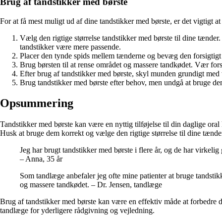
Brug af tandstikker med børste
For at få mest muligt ud af dine tandstikker med børste, er det vigtigt a
Vælg den rigtige størrelse tandstikker med børste til dine tænd
tandstikker være mere passende.
Placer den tynde spids mellem tænderne og bevæg den forsigtigt f
Brug børsten til at rense området og massere tandkødet. Vær for
Efter brug af tandstikker med børste, skyl munden grundigt med v
Brug tandstikker med børste efter behov, men undgå at bruge dem
Opsummering
Tandstikker med børste kan være en nyttig tilføjelse til din daglige o
Husk at bruge dem korrekt og vælge den rigtige størrelse til dine tænd
Jeg har brugt tandstikker med børste i flere år, og de har virkeli
– Anna, 35 år
Som tandlæge anbefaler jeg ofte mine patienter at bruge tandstik
og massere tandkødet. – Dr. Jensen, tandlæge
Brug af tandstikker med børste kan være en effektiv måde at forbedre d
tandlæge for yderligere rådgivning og vejledning.