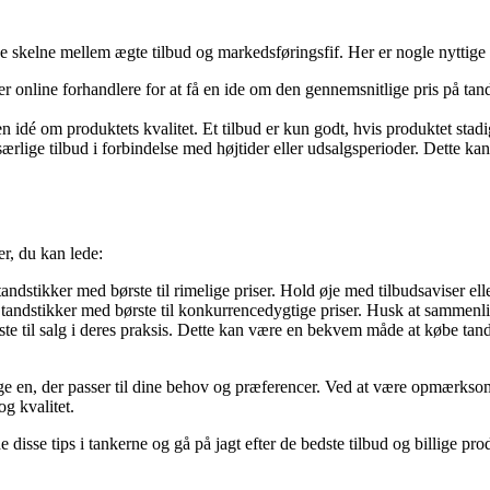
e skelne mellem ægte tilbud og markedsføringsfif. Her er nogle nyttige tip
er online forhandlere for at få en ide om den gennemsnitlige pris på tan
n idé om produktets kvalitet. Et tilbud er kun godt, hvis produktet stadig
lige tilbud i forbindelse med højtider eller udsalgsperioder. Dette kan
er, du kan lede:
dstikker med børste til rimelige priser. Hold øje med tilbudsaviser elle
tandstikker med børste til konkurrencedygtige priser. Husk at sammenlig
 til salg i deres praksis. Dette kan være en bekvem måde at købe tands
lge en, der passer til dine behov og præferencer. Ved at være opmærksom
g kvalitet.
disse tips i tankerne og gå på jagt efter de bedste tilbud og billige pro