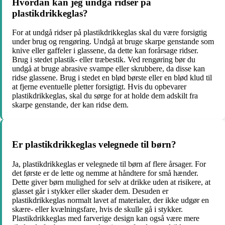
Hvordan kan jeg undgå ridser på
plastikdrikkeglas?
For at undgå ridser på plastikdrikkeglas skal du være forsigtig
under brug og rengøring. Undgå at bruge skarpe genstande som
knive eller gaffeler i glassene, da dette kan forårsage ridser.
Brug i stedet plastik- eller træbestik. Ved rengøring bør du
undgå at bruge abrasive svampe eller skrubbere, da disse kan
ridse glassene. Brug i stedet en blød børste eller en blød klud til
at fjerne eventuelle pletter forsigtigt. Hvis du opbevarer
plastikdrikkeglas, skal du sørge for at holde dem adskilt fra
skarpe genstande, der kan ridse dem.
Er plastikdrikkeglas velegnede til børn?
Ja, plastikdrikkeglas er velegnede til børn af flere årsager. For
det første er de lette og nemme at håndtere for små hænder.
Dette giver børn mulighed for selv at drikke uden at risikere, at
glasset går i stykker eller skader dem. Desuden er
plastikdrikkeglas normalt lavet af materialer, der ikke udgør en
skære- eller kvælningsfare, hvis de skulle gå i stykker.
Plastikdrikkeglas med farverige design kan også være mere