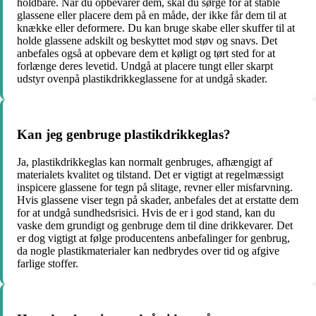
holdbare. Når du opbevarer dem, skal du sørge for at stable
glassene eller placere dem på en måde, der ikke får dem til at
knække eller deformere. Du kan bruge skabe eller skuffer til at
holde glassene adskilt og beskyttet mod støv og snavs. Det
anbefales også at opbevare dem et køligt og tørt sted for at
forlænge deres levetid. Undgå at placere tungt eller skarpt
udstyr ovenpå plastikdrikkeglassene for at undgå skader.
Kan jeg genbruge plastikdrikkeglas?
Ja, plastikdrikkeglas kan normalt genbruges, afhængigt af
materialets kvalitet og tilstand. Det er vigtigt at regelmæssigt
inspicere glassene for tegn på slitage, revner eller misfarvning.
Hvis glassene viser tegn på skader, anbefales det at erstatte dem
for at undgå sundhedsrisici. Hvis de er i god stand, kan du
vaske dem grundigt og genbruge dem til dine drikkevarer. Det
er dog vigtigt at følge producentens anbefalinger for genbrug,
da nogle plastikmaterialer kan nedbrydes over tid og afgive
farlige stoffer.