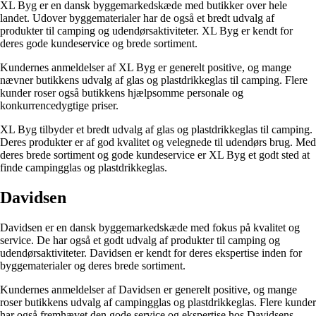
XL Byg er en dansk byggemarkedskæde med butikker over hele
landet. Udover byggematerialer har de også et bredt udvalg af
produkter til camping og udendørsaktiviteter. XL Byg er kendt for
deres gode kundeservice og brede sortiment.
Kundernes anmeldelser af XL Byg er generelt positive, og mange
nævner butikkens udvalg af glas og plastdrikkeglas til camping. Flere
kunder roser også butikkens hjælpsomme personale og
konkurrencedygtige priser.
XL Byg tilbyder et bredt udvalg af glas og plastdrikkeglas til camping.
Deres produkter er af god kvalitet og velegnede til udendørs brug. Med
deres brede sortiment og gode kundeservice er XL Byg et godt sted at
finde campingglas og plastdrikkeglas.
Davidsen
Davidsen er en dansk byggemarkedskæde med fokus på kvalitet og
service. De har også et godt udvalg af produkter til camping og
udendørsaktiviteter. Davidsen er kendt for deres ekspertise inden for
byggematerialer og deres brede sortiment.
Kundernes anmeldelser af Davidsen er generelt positive, og mange
roser butikkens udvalg af campingglas og plastdrikkeglas. Flere kunder
har også fremhævet den gode service og ekspertise hos Davidsens