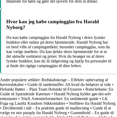
tiltalende for børn og gøre det sjovere for dem at drikke.
Hvor kan jeg købe campingglas fra Harald
Nyborg?
Du kan købe campingglas fra Harald Nyborg i deres fysiske
butikker eller online på deres hjemmeside. Harald Nyborg har
en bred vifte af campingartikler, herunder campingglas, som du
kan vælge imellem. Du kan tjekke deres hjemmeside for at se
det aktuelle sortiment og priser. Hvis du besøger en af deres
fysiske butikker, kan du få rådgivning og hjælp fra personalet til
at finde det rigtige campingglas til dine behov.
Andre populære artikler:
Redskabskroge – Effektiv opbevaring af
haveredskaber
•
Guide til samlemuffer: Alt hvad du behøver at vide
•
Helsinki Bøtter – Plast Team Helsinki til Fryseren
•
Rutschebane: En
Guide til Spændende Køreture
•
Harald Nyborg hylder gør-det-selv
entusiaster
•
TriaX Antenneforstærker: En omfattende guide
•
LK
Fuga og Lauritz Knudsen Stikkontakter
•
Stofbleer fra Harald Nyborg
•
Decilitermål i stål – En praktisk guide til madlavning
•
Guide til at
vælge en stor paraply fra Harald Nyborg
•
Gummibold – En guide til