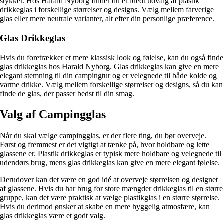
stykker. Hos Harald Nyborg finder du et bredt udvalg af plastik
drikkeglas i forskellige størrelser og designs. Vælg mellem farverige
glas eller mere neutrale varianter, alt efter din personlige præference.
Glas Drikkeglas
Hvis du foretrækker et mere klassisk look og følelse, kan du også finde
glas drikkeglas hos Harald Nyborg. Glas drikkeglas kan give en mere
elegant stemning til din campingtur og er velegnede til både kolde og
varme drikke. Vælg mellem forskellige størrelser og designs, så du kan
finde de glas, der passer bedst til din smag.
Valg af Campingglas
Når du skal vælge campingglas, er der flere ting, du bør overveje.
Først og fremmest er det vigtigt at tænke på, hvor holdbare og lette
glassene er. Plastik drikkeglas er typisk mere holdbare og velegnede til
udendørs brug, mens glas drikkeglas kan give en mere elegant følelse.
Derudover kan det være en god idé at overveje størrelsen og designet
af glassene. Hvis du har brug for store mængder drikkeglas til en større
gruppe, kan det være praktisk at vælge plastikglas i en større størrelse.
Hvis du derimod ønsker at skabe en mere hyggelig atmosfære, kan
glas drikkeglas være et godt valg.