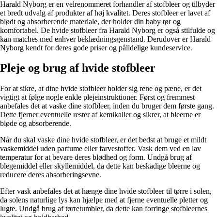
Harald Nyborg er en velrenommeret forhandler af stofbleer og tilbyder
et bredt udvalg af produkter af høj kvalitet. Deres stofbleer er lavet af
blødt og absorberende materiale, der holder din baby tør og
komfortabel. De hvide stofbleer fra Harald Nyborg er også stilfulde og
kan matches med enhver beklædningsgenstand. Derudover er Harald
Nyborg kendt for deres gode priser og pålidelige kundeservice.
Pleje og brug af hvide stofbleer
For at sikre, at dine hvide stofbleer holder sig rene og pæne, er det
vigtigt at følge nogle enkle plejeinstruktioner. Først og fremmest
anbefales det at vaske dine stofbleer, inden du bruger dem første gang.
Dette fjerner eventuelle rester af kemikalier og sikrer, at bleerne er
bløde og absorberende.
Når du skal vaske dine hvide stofbleer, er det bedst at bruge et mildt
vaskemiddel uden parfume eller farvestoffer. Vask dem ved en lav
temperatur for at bevare deres blødhed og form. Undgå brug af
blegemiddel eller skyllemiddel, da dette kan beskadige bleerne og
reducere deres absorberingsevne.
Efter vask anbefales det at hænge dine hvide stofbleer til tørre i solen,
da solens naturlige lys kan hjælpe med at fjerne eventuelle pletter og
lugte. Undgå brug af tørretumbler, da dette kan forringe stofbleernes