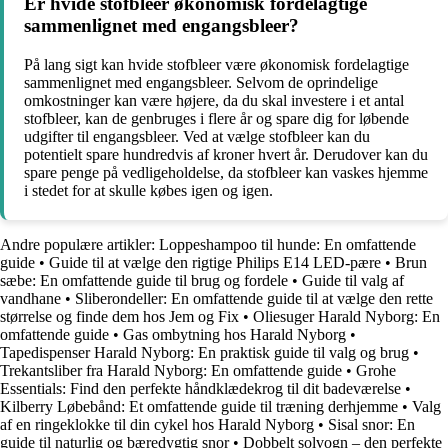
Er hvide stofbleer økonomisk fordelagtige
sammenlignet med engangsbleer?
På lang sigt kan hvide stofbleer være økonomisk fordelagtige
sammenlignet med engangsbleer. Selvom de oprindelige
omkostninger kan være højere, da du skal investere i et antal
stofbleer, kan de genbruges i flere år og spare dig for løbende
udgifter til engangsbleer. Ved at vælge stofbleer kan du
potentielt spare hundredvis af kroner hvert år. Derudover kan du
spare penge på vedligeholdelse, da stofbleer kan vaskes hjemme
i stedet for at skulle købes igen og igen.
Andre populære artikler:
Loppeshampoo til hunde: En omfattende
guide
•
Guide til at vælge den rigtige Philips E14 LED-pære
•
Brun
sæbe: En omfattende guide til brug og fordele
•
Guide til valg af
vandhane
•
Sliberondeller: En omfattende guide til at vælge den rette
størrelse og finde dem hos Jem og Fix
•
Oliesuger Harald Nyborg: En
omfattende guide
•
Gas ombytning hos Harald Nyborg
•
Tapedispenser Harald Nyborg: En praktisk guide til valg og brug
•
Trekantsliber fra Harald Nyborg: En omfattende guide
•
Grohe
Essentials: Find den perfekte håndklædekrog til dit badeværelse
•
Kilberry Løbebånd: Et omfattende guide til træning derhjemme
•
Valg
af en ringeklokke til din cykel hos Harald Nyborg
•
Sisal snor: En
guide til naturlig og bæredygtig snor
•
Dobbelt solvogn – den perfekte