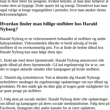
man få flere bleer for pengene, hvilket betyder, at man ikke behøver at
vaske dem så hyppigt. Dette sparer tid og energi. Derudover kan man
også vælge at bruge engangsbleer i perioder, hvor man ønsker ekstra
bekvemmelighed.
Hvordan finder man billige stofbleer hos Harald
Nyborg?
Harald Nyborg er en velrenommeret forhandler af stofbleer og andre
babyprodukter. Virksomheden tilbyder et bredt udvalg af hvide
stofbleer til en overkommelig pris. For at finde de bedste tilbud hos
Harald Nyborg kan man følge disse tips:
1. Hold øje med deres hjemmeside: Harald Nyborg annoncerer ofte
gode tilbud på deres hjemmeside. Gå ind regelmæssigt for at se, om
der er nogen aktuelle rabatter eller kampagner på hvide stofbleer.
2. Tilmeld dig nyhedsbrevet: Ved at tilmelde dig Harald Nyborgs
nyhedsbrev modtager du regelmæssige opdateringer om nye tilbud og
produkter. På den måde går du ikke glip af nogen gode muligheder for
at spare penge på stofbleer.
3. Følg dem på sociale medier: Harald Nyborg deler ofte opdateringer
om tilbud og kampagner på deres sociale medieplatforme. Følg dem på
Facebook, Instagram eller andre kanaler for at være opdateret.