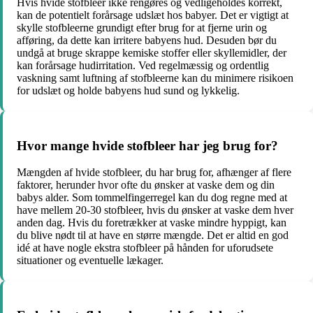
Hvis hvide stofbleer ikke rengøres og vedligeholdes korrekt,
kan de potentielt forårsage udslæt hos babyer. Det er vigtigt at
skylle stofbleerne grundigt efter brug for at fjerne urin og
afføring, da dette kan irritere babyens hud. Desuden bør du
undgå at bruge skrappe kemiske stoffer eller skyllemidler, der
kan forårsage hudirritation. Ved regelmæssig og ordentlig
vaskning samt luftning af stofbleerne kan du minimere risikoen
for udslæt og holde babyens hud sund og lykkelig.
Hvor mange hvide stofbleer har jeg brug for?
Mængden af hvide stofbleer, du har brug for, afhænger af flere
faktorer, herunder hvor ofte du ønsker at vaske dem og din
babys alder. Som tommelfingerregel kan du dog regne med at
have mellem 20-30 stofbleer, hvis du ønsker at vaske dem hver
anden dag. Hvis du foretrækker at vaske mindre hyppigt, kan
du blive nødt til at have en større mængde. Det er altid en god
idé at have nogle ekstra stofbleer på hånden for uforudsete
situationer og eventuelle lækager.