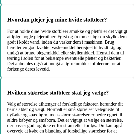
Hvordan plejer jeg mine hvide stofbleer?
For at holde dine hvide stofbleer smukke og pletfri er det vigtigt
at følge nogle plejerutiner. Først og fremmest bør du skylle dem
godt i koldt vand, inden du vasker dem i maskinen. Brug
herefter en god kvalitet vaskemiddel beregnet til hvidt tøj, og
undgå at bruge blegemiddel eller skyllemiddel. Henstil dem til
tørring i solen for at bekæmpe eventuelle pletter og bakterier.
Det anbefales også at undgå at tørretumble stofbleerne for at
forlænge deres levetid.
Hvilken størrelse stofbleer skal jeg vælge?
Valg af størrelse afhænger af forskellige faktorer, herunder dit
barns alder og vægt. Normalt er små størrelser velegnede til
nyfødte og spædbørn, mens større størrelser er bedre egnet til
ældre babyer og småbørn. Det er vigtigt at vælge en størrelse,
der passer godt og ikke er for stram eller for løs. Du kan også
overveje at købe en blanding af forskellige størrelser for at