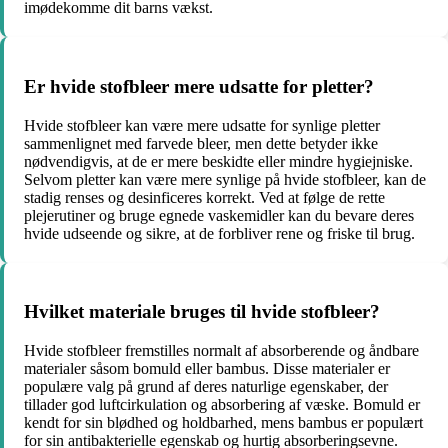
imødekomme dit barns vækst.
Er hvide stofbleer mere udsatte for pletter?
Hvide stofbleer kan være mere udsatte for synlige pletter
sammenlignet med farvede bleer, men dette betyder ikke
nødvendigvis, at de er mere beskidte eller mindre hygiejniske.
Selvom pletter kan være mere synlige på hvide stofbleer, kan de
stadig renses og desinficeres korrekt. Ved at følge de rette
plejerutiner og bruge egnede vaskemidler kan du bevare deres
hvide udseende og sikre, at de forbliver rene og friske til brug.
Hvilket materiale bruges til hvide stofbleer?
Hvide stofbleer fremstilles normalt af absorberende og åndbare
materialer såsom bomuld eller bambus. Disse materialer er
populære valg på grund af deres naturlige egenskaber, der
tillader god luftcirkulation og absorbering af væske. Bomuld er
kendt for sin blødhed og holdbarhed, mens bambus er populært
for sin antibakterielle egenskab og hurtig absorberingsevne.