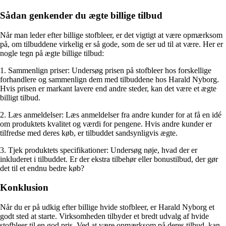
Sådan genkender du ægte billige tilbud
Når man leder efter billige stofbleer, er det vigtigt at være opmærksom
på, om tilbuddene virkelig er så gode, som de ser ud til at være. Her er
nogle tegn på ægte billige tilbud:
1. Sammenlign priser: Undersøg prisen på stofbleer hos forskellige
forhandlere og sammenlign dem med tilbuddene hos Harald Nyborg.
Hvis prisen er markant lavere end andre steder, kan det være et ægte
billigt tilbud.
2. Læs anmeldelser: Læs anmeldelser fra andre kunder for at få en idé
om produktets kvalitet og værdi for pengene. Hvis andre kunder er
tilfredse med deres køb, er tilbuddet sandsynligvis ægte.
3. Tjek produktets specifikationer: Undersøg nøje, hvad der er
inkluderet i tilbuddet. Er der ekstra tilbehør eller bonustilbud, der gør
det til et endnu bedre køb?
Konklusion
Når du er på udkig efter billige hvide stofbleer, er Harald Nyborg et
godt sted at starte. Virksomheden tilbyder et bredt udvalg af hvide
stofbleer til en god pris. Ved at være opmærksom på deres tilbud, kan