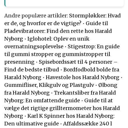
Andre populære artikler:
Stormpløkker: Hvad
er de, og hvorfor er de vigtige?
•
Guide til
Pladevibratorer: Find den rette hos Harald
Nyborg
•
Iglohotel: Oplev en unik
overnatningsoplevelse
•
Stigestrop: En guide
til gummi stropper og gummistropper til
presenning
•
Spisebordssæt til 4 personer –
Find de bedste tilbud
•
Bordfodbold bolde fra
Harald Nyborg
•
Havestole hos Harald Nyborg
•
Gummifliser, Klikgulv og Plastgulv
•
Ølbong
fra Harald Nyborg
•
Trekantsliber fra Harald
Nyborg: En omfattende guide
•
Guide til at
vælge det rigtige grilltermometer hos Harald
Nyborg
•
Karl K Spinner hos Harald Nyborg:
Den ultimative guide
•
Affaldssække 240 l