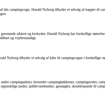
f din campingvogn. Harald Nyborg tilbyder et udvalg af trapper til camp
ngen.
genstande sikkert og beskyttet. Harald Nyborg har forskellige størrelser 
ldbart og vejrbestandigt.
rald Nyborg tilbyder et udvalg af kiler til campingvogne i forskellige s
f andre campingudstyr, herunder campingkøkkener, campingreoler, cam
oppustelige puder, spildevandstanke, gasnøgler, skraldespande til ca