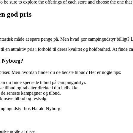
 so be sure to explore the offerings of each store and choose the one 
n god pris
antastisk måde at spare penge på. Men hvad gør campingudstyr billigt? L
 til en attraktiv pris i forhold til deres kvalitet og holdbarhed. At find
d Nyborg?
riser. Men hvordan finder du de bedste tilbud? Her er nogle tips:
n du finde specielle tilbud på campingudstyr.
 tilbud og rabatter direkte i din indbakke.
 de seneste kampagner og tilbud.
lusive tilbud og restsalg.
 campingudstyr hos Harald Nyborg.
rske nogle af disse: