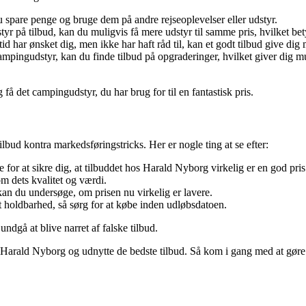
spare penge og bruge dem på andre rejseoplevelser eller udstyr.
yr på tilbud, kan du muligvis få mere udstyr til samme pris, hvilket be
 har ønsket dig, men ikke har haft råd til, kan et godt tilbud give dig mu
ampingudstyr, kan du finde tilbud på opgraderinger, hvilket giver dig 
få det campingudstyr, du har brug for til en fantastisk pris.
lbud kontra markedsføringstricks. Her er nogle ting at se efter:
for at sikre dig, at tilbuddet hos Harald Nyborg virkelig er en god pris
m dets kvalitet og værdi.
, kan du undersøge, om prisen nu virkelig er lavere.
holdbarhed, så sørg for at købe inden udløbsdatoen.
dgå at blive narret af falske tilbud.
os Harald Nyborg og udnytte de bedste tilbud. Så kom i gang med at gøre 