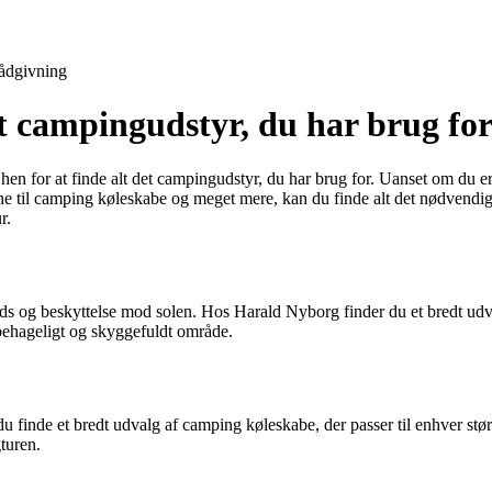
ådgivning
 campingudstyr, du har brug fo
hen for at finde alt det campingudstyr, du har brug for. Uanset om du e
gne til camping køleskabe og meget mere, kan du finde alt det nødvendi
r.
plads og beskyttelse mod solen. Hos Harald Nyborg finder du et bredt udv
 behageligt og skyggefuldt område.
finde et bredt udvalg af camping køleskabe, der passer til enhver størr
turen.