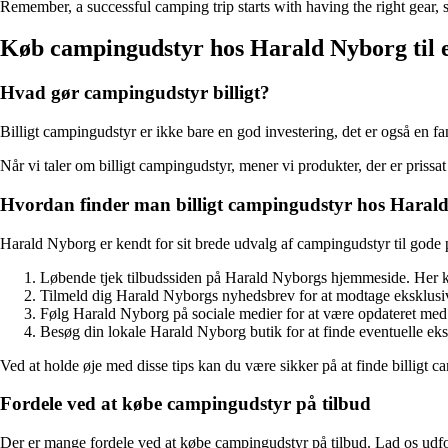
Remember, a successful camping trip starts with having the right gear,
Køb campingudstyr hos Harald Nyborg til e
Hvad gør campingudstyr billigt?
Billigt campingudstyr er ikke bare en god investering, det er også en f
Når vi taler om billigt campingudstyr, mener vi produkter, der er prissat
Hvordan finder man billigt campingudstyr hos Haral
Harald Nyborg er kendt for sit brede udvalg af campingudstyr til gode p
Løbende tjek tilbudssiden på Harald Nyborgs hjemmeside. Her ka
Tilmeld dig Harald Nyborgs nyhedsbrev for at modtage eksklusive
Følg Harald Nyborg på sociale medier for at være opdateret med
Besøg din lokale Harald Nyborg butik for at finde eventuelle eksk
Ved at holde øje med disse tips kan du være sikker på at finde billigt
Fordele ved at købe campingudstyr på tilbud
Der er mange fordele ved at købe campingudstyr på tilbud. Lad os udfo