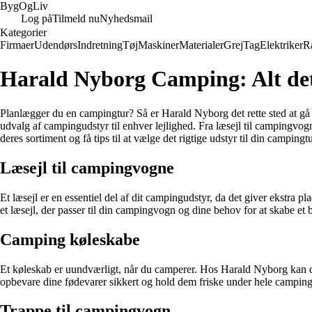
Byg
Og
Liv
Log på
Tilmeld nu
Nyhedsmail
Kategorier
Firmaer
Udendørs
Indretning
Tøj
Maskiner
Materialer
Grej
Tag
Elektriker
R
Harald Nyborg Camping: Alt det
Planlægger du en campingtur? Så er Harald Nyborg det rette sted at gå 
udvalg af campingudstyr til enhver lejlighed. Fra læsejl til campingvo
deres sortiment og få tips til at vælge det rigtige udstyr til din campingtu
Læsejl til campingvogne
Et læsejl er en essentiel del af dit campingudstyr, da det giver ekstra 
et læsejl, der passer til din campingvogn og dine behov for at skabe et
Camping køleskabe
Et køleskab er uundværligt, når du camperer. Hos Harald Nyborg kan du 
opbevare dine fødevarer sikkert og hold dem friske under hele camping
Trappe til campingvogn