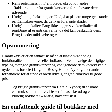
Rens regelmæssigt: Fjern blade, ukrudt og andre
affaldsprodukter fra granitskærverne for at bevare deres
udseende.
Undgå tunge belastninger: Undgå at placere tunge genstande
på granitskærverne, da det kan forårsage skader.
Undgå kemikalier: Brug ikke aggressive kemikalier til
rengøring af granitskærverne, da det kan beskadige dem.
Brug i stedet mild sæbe og vand.
Opsummering
Granitskærver er en fantastisk måde at tilføje skønhed og
funktionalitet til din have eller indkørsel. Ved at vælge den rigtige
type og mængde granitskærver og vedligeholde dem korrekt kan du
nyde deres fordele i lang tid. Besøg Harald Nyborg eller andre
forhandlere for at finde et bredt udvalg af granitskærver til gode
priser.
Jeg brugte granitskærver fra Harald Nyborg til at skabe
en smuk sti i min have. De ser fantastiske ud og er
virkelig holdbare! – Maria, haveentusiast
En omfattende guide til butikker med