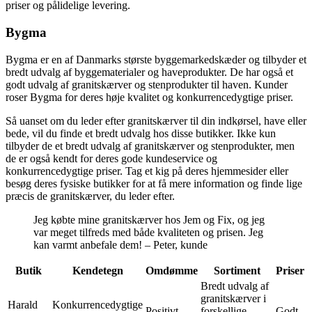
priser og pålidelige levering.
Bygma
Bygma er en af Danmarks største byggemarkedskæder og tilbyder et
bredt udvalg af byggematerialer og haveprodukter. De har også et
godt udvalg af granitskærver og stenprodukter til haven. Kunder
roser Bygma for deres høje kvalitet og konkurrencedygtige priser.
Så uanset om du leder efter granitskærver til din indkørsel, have eller
bede, vil du finde et bredt udvalg hos disse butikker. Ikke kun
tilbyder de et bredt udvalg af granitskærver og stenprodukter, men
de er også kendt for deres gode kundeservice og
konkurrencedygtige priser. Tag et kig på deres hjemmesider eller
besøg deres fysiske butikker for at få mere information og finde lige
præcis de granitskærver, du leder efter.
Jeg købte mine granitskærver hos Jem og Fix, og jeg
var meget tilfreds med både kvaliteten og prisen. Jeg
kan varmt anbefale dem! – Peter, kunde
Butik
Kendetegn
Omdømme
Sortiment
Priser
Bredt udvalg af
granitskærver i
Harald
Konkurrencedygtige
Positivt
forskellige
Godt