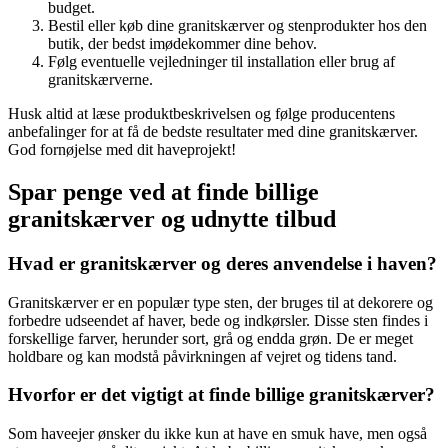
budget.
Bestil eller køb dine granitskærver og stenprodukter hos den
butik, der bedst imødekommer dine behov.
Følg eventuelle vejledninger til installation eller brug af
granitskærverne.
Husk altid at læse produktbeskrivelsen og følge producentens
anbefalinger for at få de bedste resultater med dine granitskærver.
God fornøjelse med dit haveprojekt!
Spar penge ved at finde billige
granitskærver og udnytte tilbud
Hvad er granitskærver og deres anvendelse i haven?
Granitskærver er en populær type sten, der bruges til at dekorere og
forbedre udseendet af haver, bede og indkørsler. Disse sten findes i
forskellige farver, herunder sort, grå og endda grøn. De er meget
holdbare og kan modstå påvirkningen af ​​vejret og tidens tand.
Hvorfor er det vigtigt at finde billige granitskærver?
Som haveejer ønsker du ikke kun at have en smuk have, men også