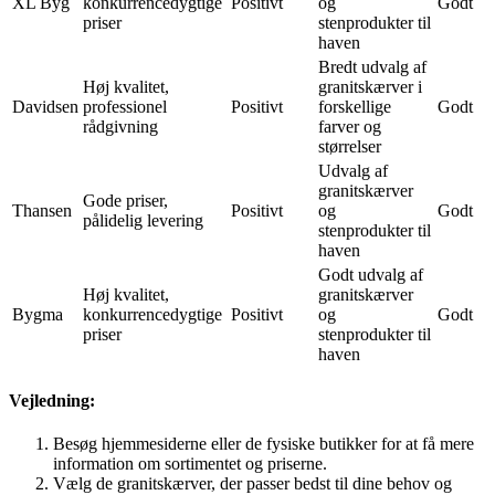
XL Byg
konkurrencedygtige
Positivt
og
Godt
priser
stenprodukter til
haven
Bredt udvalg af
Høj kvalitet,
granitskærver i
Davidsen
professionel
Positivt
forskellige
Godt
rådgivning
farver og
størrelser
Udvalg af
granitskærver
Gode priser,
Thansen
Positivt
og
Godt
pålidelig levering
stenprodukter til
haven
Godt udvalg af
Høj kvalitet,
granitskærver
Bygma
konkurrencedygtige
Positivt
og
Godt
priser
stenprodukter til
haven
Vejledning:
Besøg hjemmesiderne eller de fysiske butikker for at få mere
information om sortimentet og priserne.
Vælg de granitskærver, der passer bedst til dine behov og