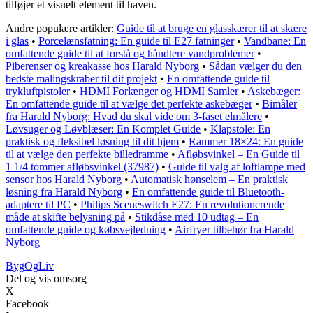
tilføjer et visuelt element til haven.
Andre populære artikler:
Guide til at bruge en glasskærer til at skære
i glas
•
Porcelænsfatning: En guide til E27 fatninger
•
Vandbane: En
omfattende guide til at forstå og håndtere vandproblemer
•
Piberenser og kreakasse hos Harald Nyborg
•
Sådan vælger du den
bedste malingskraber til dit projekt
•
En omfattende guide til
trykluftpistoler
•
HDMI Forlænger og HDMI Samler
•
Askebæger:
En omfattende guide til at vælge det perfekte askebæger
•
Bimåler
fra Harald Nyborg: Hvad du skal vide om 3-faset elmålere
•
Løvsuger og Løvblæser: En Komplet Guide
•
Klapstole: En
praktisk og fleksibel løsning til dit hjem
•
Rammer 18×24: En guide
til at vælge den perfekte billedramme
•
Afløbsvinkel – En Guide til
1 1/4 tommer afløbsvinkel (37987)
•
Guide til valg af loftlampe med
sensor hos Harald Nyborg
•
Automatisk hønselem – En praktisk
løsning fra Harald Nyborg
•
En omfattende guide til Bluetooth-
adaptere til PC
•
Philips Sceneswitch E27: En revolutionerende
måde at skifte belysning på
•
Stikdåse med 10 udtag – En
omfattende guide og købsvejledning
•
Airfryer tilbehør fra Harald
Nyborg
Byg
Og
Liv
Del og vis omsorg
X
Facebook