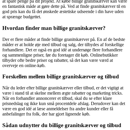
at spare penge på dit projekt. At købe billige granitskærver kan være
en fantastisk måde at gøre dette på. Ved at finde granitskærver til en
god pris kan du få det ønskede æstetiske udseende i din have uden
at sprænge budgettet.
Hvordan finder man billige granitskærver?
Der er flere måder at finde billige granitskærver på. En af de bedste
måder er at holde øje med tilbud og salg, der tilbydes af forskellige
forhandlere. Det er også en god idé at undersøge flere forhandlere
og sammenligne priser, før du foretager dit køb. Onlinebutikker
tilbyder ofte bedre priser og rabatter, så det kan være værd at
overveje en online-køb.
Forskellen mellem billige granitskærver og tilbud
Når du leder efter billige granitskærver eller tilbud, er det vigtigt at
være i stand til at skelne mellem ægte rabatter og marketing tricks.
Når en forhandler annoncerer et tilbud, skal du se efter klare
prisnedslag og ikke kun små procentdele afslag. Derudover kan det
være en god idé at læse anmeldelser fra andre kunder eller få
anbefalinger fra folk, der har gjort lignende køb.
Sådan udnytter du billige granitskærver og tilbud