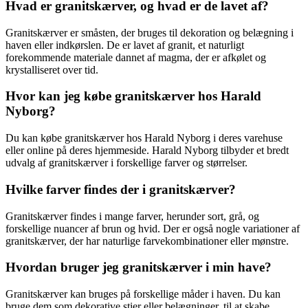
Hvad er granitskærver, og hvad er de lavet af?
Granitskærver er småsten, der bruges til dekoration og belægning i
haven eller indkørslen. De er lavet af granit, et naturligt
forekommende materiale dannet af magma, der er afkølet og
krystalliseret over tid.
Hvor kan jeg købe granitskærver hos Harald
Nyborg?
Du kan købe granitskærver hos Harald Nyborg i deres varehuse
eller online på deres hjemmeside. Harald Nyborg tilbyder et bredt
udvalg af granitskærver i forskellige farver og størrelser.
Hvilke farver findes der i granitskærver?
Granitskærver findes i mange farver, herunder sort, grå, og
forskellige nuancer af brun og hvid. Der er også nogle variationer af
granitskærver, der har naturlige farvekombinationer eller mønstre.
Hvordan bruger jeg granitskærver i min have?
Granitskærver kan bruges på forskellige måder i haven. Du kan
bruge dem som dekorative stier eller belægninger, til at skabe