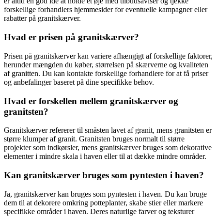
er altid en god idé at holde et øje med tilbudsaviser og tjekke
forskellige forhandlers hjemmesider for eventuelle kampagner eller
rabatter på granitskærver.
Hvad er prisen på granitskærver?
Prisen på granitskærver kan variere afhængigt af forskellige faktorer,
herunder mængden du køber, størrelsen på skærverne og kvaliteten
af granitten. Du kan kontakte forskellige forhandlere for at få priser
og anbefalinger baseret på dine specifikke behov.
Hvad er forskellen mellem granitskærver og
granitsten?
Granitskærver refererer til småsten lavet af granit, mens granitsten er
større klumper af granit. Granitsten bruges normalt til større
projekter som indkørsler, mens granitskærver bruges som dekorative
elementer i mindre skala i haven eller til at dække mindre områder.
Kan granitskærver bruges som pyntesten i haven?
Ja, granitskærver kan bruges som pyntesten i haven. Du kan bruge
dem til at dekorere omkring potteplanter, skabe stier eller markere
specifikke områder i haven. Deres naturlige farver og teksturer