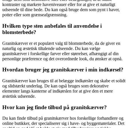
kontraster og markere haveniveauer eller for at give et naturligt
udseende til dine bede. Du kan også bruge dem som pynt i haver,
potter eller som grænseafgrænsning.
Hvilken type sten anbefales til anvendelse i
blomsterbede?
Granitskærver er et populært valg til blomsterbede, da de giver en
naturlig og æstetisk tiltalende udseende. Du kan vælge
granitskærver i forskellige farver eller størrelser, afhængigt af din
personlige præference og det overordnede look, du ønsker at opnå.
Hvordan bruger jeg granitskærver i min indkørsel?
Granitskærver kan bruges til at belægge indkørsler og skabe et solidt
og slidstærkt underlag. De kan også bruges som dekorative
elementer langs kanterne af indkørslen for at give den et mere
æstetisk udseende.
Hvor kan jeg finde tilbud på granitskærver?
Du kan finde tilbud på granitskærver hos forskellige forhandlere og
online butikker, der specialiserer sig i have- og byggematerialer. Det