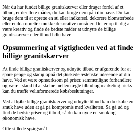
Når du har fundet billige granitskærver eller drager fordel af et
tilbud, er der flere måder, du kan bruge dem på i din have. Du kan
bruge dem til at oprette en sti eller indkørsel, dekorere blomsterbede
eller endda oprette smukke dekorative områder. Det er op til dig at
være kreativ og finde de bedste måder at udnytte de billige
granitskærver eller tilbud i din have.
Opsummering af vigtigheden ved at finde
billige granitskærver
At finde billige granitskærver og udnytte tilbud er afgørende for at
spare penge og stadig opnå det ønskede æstetiske udseende af din
have. Ved at være opmærksom på priser, sammenligne forhandlere
og være i stand til at skelne mellem ægte tilbud og marketing tricks
kan du træffe velinformerede købsbeslutninger.
Ved at købe billige granitskærver og udnytte tilbud kan du skabe en
smuk have uden at gå på kompromis med kvaliteten. Så gå ud og
find de bedste priser og tilbud, så du kan nyde en smuk og
økonomisk have.
Ofte stillede spørgsmål