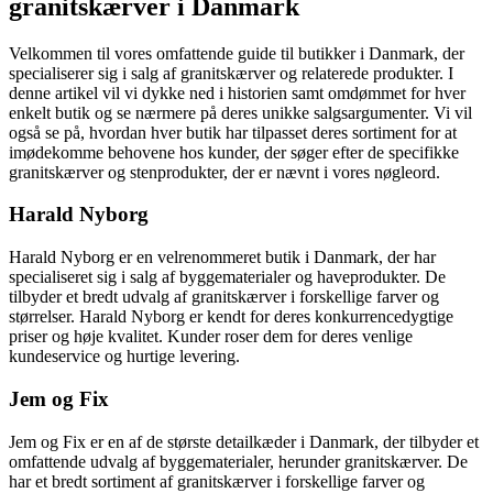
granitskærver i Danmark
Velkommen til vores omfattende guide til butikker i Danmark, der
specialiserer sig i salg af granitskærver og relaterede produkter. I
denne artikel vil vi dykke ned i historien samt omdømmet for hver
enkelt butik og se nærmere på deres unikke salgsargumenter. Vi vil
også se på, hvordan hver butik har tilpasset deres sortiment for at
imødekomme behovene hos kunder, der søger efter de specifikke
granitskærver og stenprodukter, der er nævnt i vores nøgleord.
Harald Nyborg
Harald Nyborg er en velrenommeret butik i Danmark, der har
specialiseret sig i salg af byggematerialer og haveprodukter. De
tilbyder et bredt udvalg af granitskærver i forskellige farver og
størrelser. Harald Nyborg er kendt for deres konkurrencedygtige
priser og høje kvalitet. Kunder roser dem for deres venlige
kundeservice og hurtige levering.
Jem og Fix
Jem og Fix er en af de største detailkæder i Danmark, der tilbyder et
omfattende udvalg af byggematerialer, herunder granitskærver. De
har et bredt sortiment af granitskærver i forskellige farver og