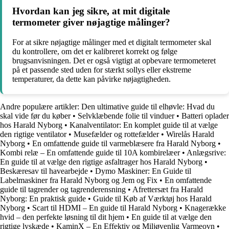
Hvordan kan jeg sikre, at mit digitale
termometer giver nøjagtige målinger?
For at sikre nøjagtige målinger med et digitalt termometer skal
du kontrollere, om det er kalibreret korrekt og følge
brugsanvisningen. Det er også vigtigt at opbevare termometeret
på et passende sted uden for stærkt sollys eller ekstreme
temperaturer, da dette kan påvirke nøjagtigheden.
Andre populære artikler:
Den ultimative guide til elhøvle: Hvad du
skal vide før du køber
•
Selvklæbende folie til vinduer
•
Batteri oplader
hos Harald Nyborg
•
Kanalventilator: En komplet guide til at vælge
den rigtige ventilator
•
Musefælder og rottefælder
•
Wirelås Harald
Nyborg
•
En omfattende guide til varmeblæsere fra Harald Nyborg
•
Kombi relæ – En omfattende guide til 10A kombirelæer
•
Anlægsrive:
En guide til at vælge den rigtige asfaltrager hos Harald Nyborg
•
Beskæresav til havearbejde
•
Dymo Maskiner: En Guide til
Labelmaskiner fra Harald Nyborg og Jem og Fix
•
En omfattende
guide til tagrender og tagrenderensning
•
Afrettersæt fra Harald
Nyborg: En praktisk guide
•
Guide til Køb af Værktøj hos Harald
Nyborg
•
Scart til HDMI – En guide til Harald Nyborg
•
Knagerække
hvid – den perfekte løsning til dit hjem
•
En guide til at vælge den
rigtige lyskæde
•
KaminX – En Effektiv og Miljøvenlig Varmeovn
•