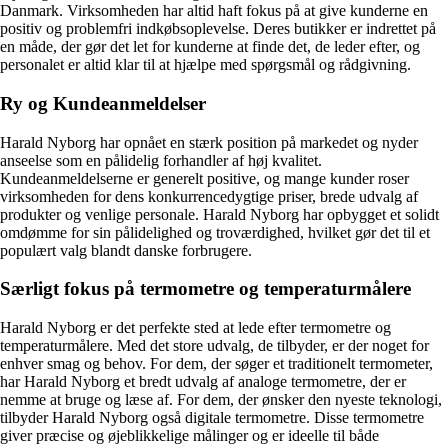
Danmark. Virksomheden har altid haft fokus på at give kunderne en
positiv og problemfri indkøbsoplevelse. Deres butikker er indrettet på
en måde, der gør det let for kunderne at finde det, de leder efter, og
personalet er altid klar til at hjælpe med spørgsmål og rådgivning.
Ry og Kundeanmeldelser
Harald Nyborg har opnået en stærk position på markedet og nyder
anseelse som en pålidelig forhandler af høj kvalitet.
Kundeanmeldelserne er generelt positive, og mange kunder roser
virksomheden for dens konkurrencedygtige priser, brede udvalg af
produkter og venlige personale. Harald Nyborg har opbygget et solidt
omdømme for sin pålidelighed og troværdighed, hvilket gør det til et
populært valg blandt danske forbrugere.
Særligt fokus på termometre og temperaturmålere
Harald Nyborg er det perfekte sted at lede efter termometre og
temperaturmålere. Med det store udvalg, de tilbyder, er der noget for
enhver smag og behov. For dem, der søger et traditionelt termometer,
har Harald Nyborg et bredt udvalg af analoge termometre, der er
nemme at bruge og læse af. For dem, der ønsker den nyeste teknologi,
tilbyder Harald Nyborg også digitale termometre. Disse termometre
giver præcise og øjeblikkelige målinger og er ideelle til både