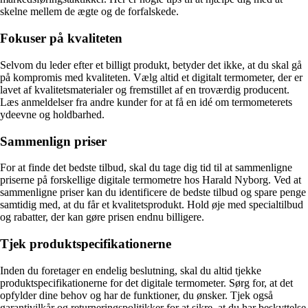
skelne mellem de ægte og de forfalskede.
Fokuser på kvaliteten
Selvom du leder efter et billigt produkt, betyder det ikke, at du skal gå
på kompromis med kvaliteten. Vælg altid et digitalt termometer, der er
lavet af kvalitetsmaterialer og fremstillet af en troværdig producent.
Læs anmeldelser fra andre kunder for at få en idé om termometerets
ydeevne og holdbarhed.
Sammenlign priser
For at finde det bedste tilbud, skal du tage dig tid til at sammenligne
priserne på forskellige digitale termometre hos Harald Nyborg. Ved at
sammenligne priser kan du identificere de bedste tilbud og spare penge
samtidig med, at du får et kvalitetsprodukt. Hold øje med specialtilbud
og rabatter, der kan gøre prisen endnu billigere.
Tjek produktspecifikationerne
Inden du foretager en endelig beslutning, skal du altid tjekke
produktspecifikationerne for det digitale termometer. Sørg for, at det
opfylder dine behov og har de funktioner, du ønsker. Tjek også
garantivilkår og returneringspolitikker for at sikre, at du har beskyttelse