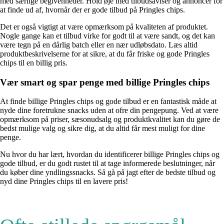
med særlige begivenheder. Hold øje med tilbudsaviser og annoncer for
at finde ud af, hvornår der er gode tilbud på Pringles chips.
Det er også vigtigt at være opmærksom på kvaliteten af ​​produktet.
Nogle gange kan et tilbud virke for godt til at være sandt, og det kan
være tegn på en dårlig batch eller en nær udløbsdato. Læs altid
produktbeskrivelserne for at sikre, at du får friske og gode Pringles
chips til en billig pris.
Vær smart og spar penge med billige Pringles chips
At finde billige Pringles chips og gode tilbud er en fantastisk måde at
nyde dine foretrukne snacks uden at ofre din pengepung. Ved at være
opmærksom på priser, sæsonudsalg og produktkvalitet kan du gøre de
bedst mulige valg og sikre dig, at du altid får mest muligt for dine
penge.
Nu hvor du har lært, hvordan du identificerer billige Pringles chips og
gode tilbud, er du godt rustet til at tage informerede beslutninger, når
du køber dine yndlingssnacks. Så gå på jagt efter de bedste tilbud og
nyd dine Pringles chips til en lavere pris!