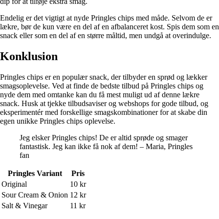
dip for at tilføje ekstra smag.
Endelig er det vigtigt at nyde Pringles chips med måde. Selvom de er
lækre, bør de kun være en del af en afbalanceret kost. Spis dem som en
snack eller som en del af en større måltid, men undgå at overindulge.
Konklusion
Pringles chips er en populær snack, der tilbyder en sprød og lækker
smagsoplevelse. Ved at finde de bedste tilbud på Pringles chips og
nyde dem med omtanke kan du få mest muligt ud af denne lækre
snack. Husk at tjekke tilbudsaviser og webshops for gode tilbud, og
eksperimentér med forskellige smagskombinationer for at skabe din
egen unikke Pringles chips oplevelse.
Jeg elsker Pringles chips! De er altid sprøde og smager
fantastisk. Jeg kan ikke få nok af dem! – Maria, Pringles
fan
Pringles Variant
Pris
Original
10 kr
Sour Cream & Onion
12 kr
Salt & Vinegar
11 kr