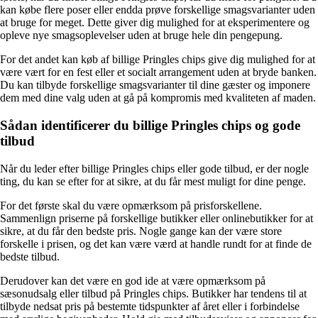
kan købe flere poser eller endda prøve forskellige smagsvarianter uden
at bruge for meget. Dette giver dig mulighed for at eksperimentere og
opleve nye smagsoplevelser uden at bruge hele din pengepung.
For det andet kan køb af billige Pringles chips give dig mulighed for at
være vært for en fest eller et socialt arrangement uden at bryde banken.
Du kan tilbyde forskellige smagsvarianter til dine gæster og imponere
dem med dine valg uden at gå på kompromis med kvaliteten af ​​maden.
Sådan identificerer du billige Pringles chips og gode
tilbud
Når du leder efter billige Pringles chips eller gode tilbud, er der nogle
ting, du kan se efter for at sikre, at du får mest muligt for dine penge.
For det første skal du være opmærksom på prisforskellene.
Sammenlign priserne på forskellige butikker eller onlinebutikker for at
sikre, at du får den bedste pris. Nogle gange kan der være store
forskelle i prisen, og det kan være værd at handle rundt for at finde de
bedste tilbud.
Derudover kan det være en god ide at være opmærksom på
sæsonudsalg eller tilbud på Pringles chips. Butikker har tendens til at
tilbyde nedsat pris på bestemte tidspunkter af året eller i forbindelse