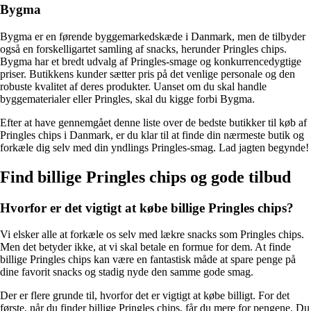
Bygma
Bygma er en førende byggemarkedskæde i Danmark, men de tilbyder
også en forskelligartet samling af snacks, herunder Pringles chips.
Bygma har et bredt udvalg af Pringles-smage og konkurrencedygtige
priser. Butikkens kunder sætter pris på det venlige personale og den
robuste kvalitet af deres produkter. Uanset om du skal handle
byggematerialer eller Pringles, skal du kigge forbi Bygma.
Efter at have gennemgået denne liste over de bedste butikker til køb af
Pringles chips i Danmark, er du klar til at finde din nærmeste butik og
forkæle dig selv med din yndlings Pringles-smag. Lad jagten begynde!
Find billige Pringles chips og gode tilbud
Hvorfor er det vigtigt at købe billige Pringles chips?
Vi elsker alle at forkæle os selv med lækre snacks som Pringles chips.
Men det betyder ikke, at vi skal betale en formue for dem. At finde
billige Pringles chips kan være en fantastisk måde at spare penge på
dine favorit snacks og stadig nyde den samme gode smag.
Der er flere grunde til, hvorfor det er vigtigt at købe billigt. For det
første, når du finder billige Pringles chips, får du mere for pengene. Du