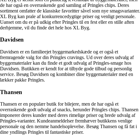
de har også en overraskende god samling af Pringles chips. Deres
sortiment omfatter de klassiske favoritter såvel som nye smagsvarianter.
XL Byg kan prale af konkurrencedygtige priser og venligt personale.
Uanset om du er på udkig efter Pringles til en fest eller en stille aften
derhjemme, vil du finde det hele hos XL Byg.
Davidsen
Davidsen er en familieejet byggemarkedskæde og er også et
fremragende valg for din Pringles cravings. Ud over deres udvalg af
byggematerialer kan du finde et godt udvalg af Pringles-smage hos
Davidsen. Butikken er kendt for at tilbyde gode tilbud og personlig
service. Besøg Davidsen og kombiner dine byggematerialer med en
lækker pakke Pringles.
Thansen
Thansen er en populær butik for bilejere, men de har også et
overraskende godt udvalg af snacks, herunder Pringles chips. Thansen
imponerer deres kunder med deres rimelige priser og brede udvalg af
Pringles-varianter. Kundeanmeldelser fremhæver butikkens venlige
personale og den nemme handelsoplevelse. Besøg Thansen og få fat i
dine yndlings Pringles til fantastiske priser.