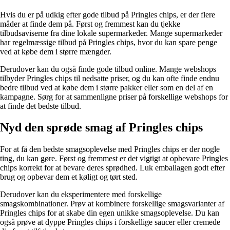
Hvis du er på udkig efter gode tilbud på Pringles chips, er der flere
måder at finde dem på. Først og fremmest kan du tjekke
tilbudsaviserne fra dine lokale supermarkeder. Mange supermarkeder
har regelmæssige tilbud på Pringles chips, hvor du kan spare penge
ved at købe dem i større mængder.
Derudover kan du også finde gode tilbud online. Mange webshops
tilbyder Pringles chips til nedsatte priser, og du kan ofte finde endnu
bedre tilbud ved at købe dem i større pakker eller som en del af en
kampagne. Sørg for at sammenligne priser på forskellige webshops for
at finde det bedste tilbud.
Nyd den sprøde smag af Pringles chips
For at få den bedste smagsoplevelse med Pringles chips er der nogle
ting, du kan gøre. Først og fremmest er det vigtigt at opbevare Pringles
chips korrekt for at bevare deres sprødhed. Luk emballagen godt efter
brug og opbevar dem et køligt og tørt sted.
Derudover kan du eksperimentere med forskellige
smagskombinationer. Prøv at kombinere forskellige smagsvarianter af
Pringles chips for at skabe din egen unikke smagsoplevelse. Du kan
også prøve at dyppe Pringles chips i forskellige saucer eller cremede