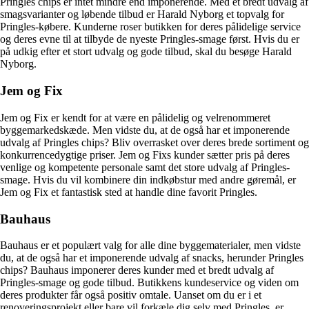
Pringles chips er intet mindre end imponerende. Med et bredt udvalg af
smagsvarianter og løbende tilbud er Harald Nyborg et topvalg for
Pringles-købere. Kunderne roser butikken for deres pålidelige service
og deres evne til at tilbyde de nyeste Pringles-smage først. Hvis du er
på udkig efter et stort udvalg og gode tilbud, skal du besøge Harald
Nyborg.
Jem og Fix
Jem og Fix er kendt for at være en pålidelig og velrenommeret
byggemarkedskæde. Men vidste du, at de også har et imponerende
udvalg af Pringles chips? Bliv overrasket over deres brede sortiment og
konkurrencedygtige priser. Jem og Fixs kunder sætter pris på deres
venlige og kompetente personale samt det store udvalg af Pringles-
smage. Hvis du vil kombinere din indkøbstur med andre gøremål, er
Jem og Fix et fantastisk sted at handle dine favorit Pringles.
Bauhaus
Bauhaus er et populært valg for alle dine byggematerialer, men vidste
du, at de også har et imponerende udvalg af snacks, herunder Pringles
chips? Bauhaus imponerer deres kunder med et bredt udvalg af
Pringles-smage og gode tilbud. Butikkens kundeservice og viden om
deres produkter får også positiv omtale. Uanset om du er i et
renoveringsprojekt eller bare vil forkæle dig selv med Pringles, er