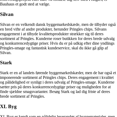
Bauhaus et godt sted at vælge.
Silvan
Silvan er en velkendt dansk byggemarkedskæde, men de tilbyder også
en bred vifte af andre produkter, herunder Pringles chips. Silvans
engagement i at tilbyde kvalitetsprodukter strækker sig til deres
sortiment af Pringles. Kunderne roser butikken for deres brede udvalg
og konkurrencedygtige priser. Hvis du er på udkig efter dine yndlings
Pringles-smage og fantastisk kundeservice, skal du ikke gå glip af
Silvan.
Stark
Stark er en af landets førende byggemarkedskæder, men de har også et
imponerende sortiment af Pringles chips. Deres engagement i kvalitet
og pålidelighed er synligt i deres udvalg af Pringles-smage. Kunderne
sætter pris på deres konkurrencedygtige priser og muligheden for at
finde sjældne smagsvarianter. Besøg Stark og lad dig friste af deres
brede sortiment af Pringles.
XL Byg
XL Byg er kendt som en pålidelig leverandør af byggematerialer, men