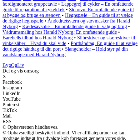
færdigmonteret gruppetavle
•
Lappegrej til cykler – En omfattende
guide til reparation af cykeldæk
•
Stenovn: En omfattende guide til
at bygge og bruge en stenovn
•
Hegnspæle – En guide til at vælge
de rigtige hegnspæle
•
Åndedrætsværn og støvmasker fra Harald
Nyborg
•
Kædesavsolie – En omfattende guide til valg og brug
•
Vådrumsmaling hos Harald Nyborg: En omfattende guide
•
Barebells tilbud hos Harald Nyborg
•
Slibeskiver og skæreskiver til
vinkelsliber – Hvad du skal vide
•
Porthåndtag: En guide til at vælge
det rigtige håndtag til din port
•
Slangeholder – Hold styr på din
vandslange med Harald Nyborg
Byg
Og
Liv
Del og vis omsorg
X
Facebook
Instagram
LinkedIn
YouTube
Pinterest
TikTok
Mail
RSS
© Ophavsretten håndhæves.
© Ophavsretligt beskyttet indhold. Vi er affiliatepartner og kan
modtage indtægt fra udvalgte køb foretaget gennem vores side.