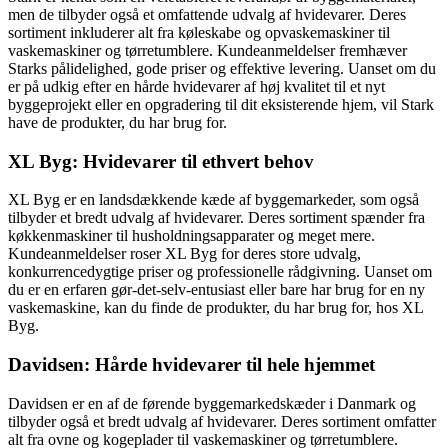
men de tilbyder også et omfattende udvalg af hvidevarer. Deres
sortiment inkluderer alt fra køleskabe og opvaskemaskiner til
vaskemaskiner og tørretumblere. Kundeanmeldelser fremhæver
Starks pålidelighed, gode priser og effektive levering. Uanset om du
er på udkig efter en hårde hvidevarer af høj kvalitet til et nyt
byggeprojekt eller en opgradering til dit eksisterende hjem, vil Stark
have de produkter, du har brug for.
XL Byg: Hvidevarer til ethvert behov
XL Byg er en landsdækkende kæde af byggemarkeder, som også
tilbyder et bredt udvalg af hvidevarer. Deres sortiment spænder fra
køkkenmaskiner til husholdningsapparater og meget mere.
Kundeanmeldelser roser XL Byg for deres store udvalg,
konkurrencedygtige priser og professionelle rådgivning. Uanset om
du er en erfaren gør-det-selv-entusiast eller bare har brug for en ny
vaskemaskine, kan du finde de produkter, du har brug for, hos XL
Byg.
Davidsen: Hårde hvidevarer til hele hjemmet
Davidsen er en af ​​de førende byggemarkedskæder i Danmark og
tilbyder også et bredt udvalg af hvidevarer. Deres sortiment omfatter
alt fra ovne og kogeplader til vaskemaskiner og tørretumblere.