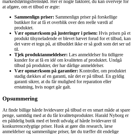
markedsføringsfremstød. Her er nogle faktorer, du kan overveje for
at afgøre, om et tilbud er ægte:
Sammenlign priser:
Sammenlign priser på forskellige
butikker for at få et overblik over den reelle værdi af
produktet.
Vær opmærksom på justeringer i prisen:
Hvis prisen på et
produkt tilsyneladende er blevet hævet forud for et tilbud, kan
det være et tegn på, at tilbuddet ikke er så godt som det ser ud
til.
Tjek produktanmeldelser:
Læs anmeldelser fra tidligere
kunder for at få en idé om kvaliteten af produktet. Undgå
tilbud på produkter, der har dårlige anmeldelser.
Vær opmærksom på garantier:
Kontroller, om produktet
stadig dækkes af en garanti, når det er på tilbud. En gyldig
garanti sikrer, at du får mulighed for reparation eller
erstatning, hvis noget går galt.
Opsummering
At finde billige hårde hvidevarer på tilbud er en smart måde at spare
penge, samtidig med at du får kvalitetsprodukter. Harald Nyborg er
en pålidelig butik med et bredt udvalg af hårde hvidevarer til
konkurrencedygtige priser. Husk at gøre din research, læse
anmeldelser og sammenligne priser, før du træffer dit endelige