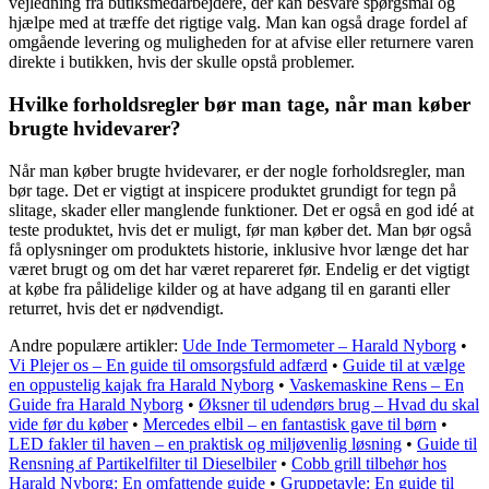
vejledning fra butiksmedarbejdere, der kan besvare spørgsmål og
hjælpe med at træffe det rigtige valg. Man kan også drage fordel af
omgående levering og muligheden for at afvise eller returnere varen
direkte i butikken, hvis der skulle opstå problemer.
Hvilke forholdsregler bør man tage, når man køber
brugte hvidevarer?
Når man køber brugte hvidevarer, er der nogle forholdsregler, man
bør tage. Det er vigtigt at inspicere produktet grundigt for tegn på
slitage, skader eller manglende funktioner. Det er også en god idé at
teste produktet, hvis det er muligt, før man køber det. Man bør også
få oplysninger om produktets historie, inklusive hvor længe det har
været brugt og om det har været repareret før. Endelig er det vigtigt
at købe fra pålidelige kilder og at have adgang til en garanti eller
returret, hvis det er nødvendigt.
Andre populære artikler:
Ude Inde Termometer – Harald Nyborg
•
Vi Plejer os – En guide til omsorgsfuld adfærd
•
Guide til at vælge
en oppustelig kajak fra Harald Nyborg
•
Vaskemaskine Rens – En
Guide fra Harald Nyborg
•
Øksner til udendørs brug – Hvad du skal
vide før du køber
•
Mercedes elbil – en fantastisk gave til børn
•
LED fakler til haven – en praktisk og miljøvenlig løsning
•
Guide til
Rensning af Partikelfilter til Dieselbiler
•
Cobb grill tilbehør hos
Harald Nyborg: En omfattende guide
•
Gruppetavle: En guide til