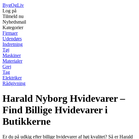
Byg
Og
Liv
Log på
Tilmeld nu
Nyhedsmail
Kategorier
Firmaer
Udendørs
Indretning
Tøj
Maskiner
Materialer
Grej
Tag
Elektriker
Rådgivning
Harald Nyborg Hvidevarer –
Find Billige Hvidevarer i
Butikkerne
Er du på udkig efter billige hvidevarer af høj kvalitet? Så er Harald