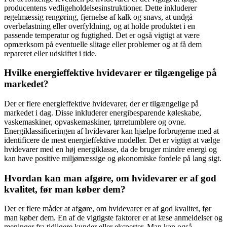
producentens vedligeholdelsesinstruktioner. Dette inkluderer
regelmæssig rengøring, fjernelse af kalk og snavs, at undgå
overbelastning eller overfyldning, og at holde produktet i en
passende temperatur og fugtighed. Det er også vigtigt at være
opmærksom på eventuelle slitage eller problemer og at få dem
repareret eller udskiftet i tide.
Hvilke energieffektive hvidevarer er tilgængelige på
markedet?
Der er flere energieffektive hvidevarer, der er tilgængelige på
markedet i dag. Disse inkluderer energibesparende køleskabe,
vaskemaskiner, opvaskemaskiner, tørretumblere og ovne.
Energiklassificeringen af hvidevarer kan hjælpe forbrugerne med at
identificere de mest energieffektive modeller. Det er vigtigt at vælge
hvidevarer med en høj energiklasse, da de bruger mindre energi og
kan have positive miljømæssige og økonomiske fordele på lang sigt.
Hvordan kan man afgøre, om hvidevarer er af god
kvalitet, før man køber dem?
Der er flere måder at afgøre, om hvidevarer er af god kvalitet, før
man køber dem. En af de vigtigste faktorer er at læse anmeldelser og
meninger fra tidligere kunder eller eksperter. Man kan også