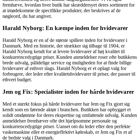
fremhæve, hvordan hver butik har skræddersyet deres sortiment for
at imødekomme de specifikke produkter, der beskrives af de
nøgleord, du har angivet.
Harald Nyborg: En kæmpe inden for hvidevarer
Harald Nyborg er en af de største spillere inden for hvidevarer i
Danmark. Med en historie, der strækker sig tilbage til 1904, er
Harald Nyborg kendt for at levere hvidevarer af høj kvalitet til
konkurrencedygtige priser. Kunden anmeldelser roser ofte butikkens
brede udvalg, pålidelige service og muligheden for at finde billige
hvidevarer af enhver slags. Harald Nyborg er et oplagt valg for
forbrugere, der leder efter kvalitetshvidevarer til priser, der passer til
ethvert budget.
Jem og Fix: Specialister inden for hårde hvidevarer
Med et stærkt fokus på hårde hvidevarer har Jem og Fix gjort sig
kendt som en førende aktør i branchen. Butikken har opbygget et
solidt omdømme for deres ekspertise og omfattende udvalg. Kunden
anmeldelser fremhæver ofte det hjælpsomme personale og
konkurrencedygtige priser. Uanset om du leder efter den perfekte
vaskemaskine eller et energieffektivt køleskab, er Jem og Fix et af
de bedste valg i Danmark.