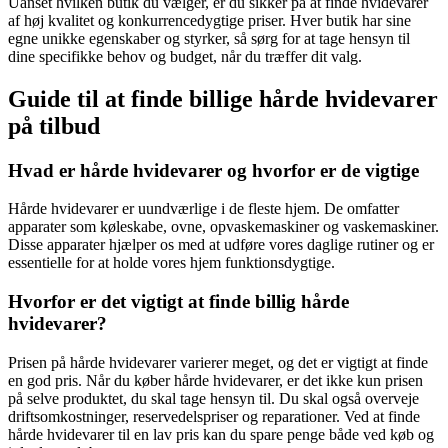
Uanset hvilken butik du vælger, er du sikker på at finde hvidevarer
af høj kvalitet og konkurrencedygtige priser. Hver butik har sine
egne unikke egenskaber og styrker, så sørg for at tage hensyn til
dine specifikke behov og budget, når du træffer dit valg.
Guide til at finde billige hårde hvidevarer
på tilbud
Hvad er hårde hvidevarer og hvorfor er de vigtige
Hårde hvidevarer er uundværlige i de fleste hjem. De omfatter
apparater som køleskabe, ovne, opvaskemaskiner og vaskemaskiner.
Disse apparater hjælper os med at udføre vores daglige rutiner og er
essentielle for at holde vores hjem funktionsdygtige.
Hvorfor er det vigtigt at finde billig hårde
hvidevarer?
Prisen på hårde hvidevarer varierer meget, og det er vigtigt at finde
en god pris. Når du køber hårde hvidevarer, er det ikke kun prisen
på selve produktet, du skal tage hensyn til. Du skal også overveje
driftsomkostninger, reservedelspriser og reparationer. Ved at finde
hårde hvidevarer til en lav pris kan du spare penge både ved køb og