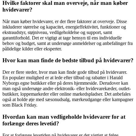
Hvilke faktorer skal man overveje, når man køber
hvidevarer?
Når man køber hvidevarer, er der flere faktorer at overveje. Disse
inkluderer størrelse og kapacitet, energieffektivitet, funktioner og
ekstraudstyr, støjniveau, vedligeholdelse og support, samt
garantiforhold. Det er vigtigt at tage hensyn til ens individuelle
behov og budget, samt at undersøge anmeldelser og anbefalinger fra
pålidelige kilder eller eksperter.
Hvor kan man finde de bedste tilbud på hvidevarer?
Der er flere steder, hvor man kan finde gode tilbud på hvidevarer.
En populær mulighed er at lede efter tilbud og rabatter i Harald
Nyborgs egne butikker eller på deres hjemmeside. Derudover kan
man også undersøge andre elektronik- eller hvidevarekæder, outlet-
butikker, loppemarkeder eller online markedspladser. Det anbefales
også at holde øje med sæsonudsalg, mærkeudgange eller kampagner
som Black Friday.
Hvordan kan man vedligeholde hvidevarer for at
forlænge deres levetid?
For at forlænge levetiden på hvidevarer er det vigtigt at følge