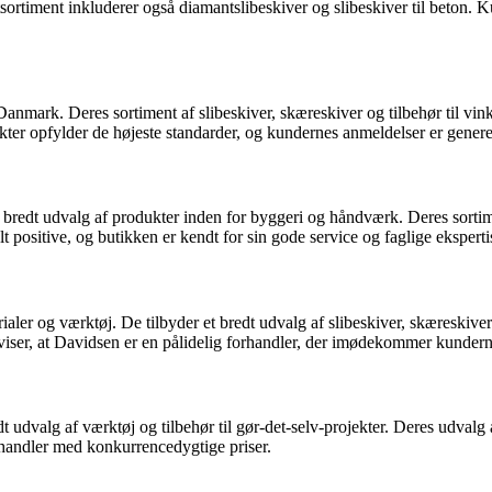
ortiment inkluderer også diamantslibeskiver og slibeskiver til beton. K
Danmark. Deres sortiment af slibeskiver, skæreskiver og tilbehør til vinke
ter opfylder de højeste standarder, og kundernes anmeldelser er generel
dt udvalg af produkter inden for byggeri og håndværk. Deres sortiment 
positive, og butikken er kendt for sin gode service og faglige eksperti
aler og værktøj. De tilbyder et bredt udvalg af slibeskiver, skæreskiver 
iser, at Davidsen er en pålidelig forhandler, der imødekommer kunder
dvalg af værktøj og tilbehør til gør-det-selv-projekter. Deres udvalg af
orhandler med konkurrencedygtige priser.