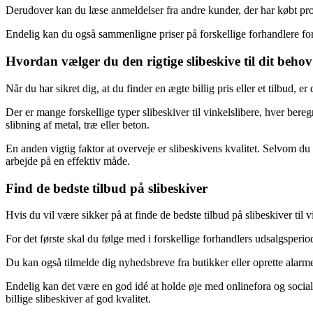
Derudover kan du læse anmeldelser fra andre kunder, der har købt produk
Endelig kan du også sammenligne priser på forskellige forhandlere for a
Hvordan vælger du den rigtige slibeskive til dit beho
Når du har sikret dig, at du finder en ægte billig pris eller et tilbud, er 
Der er mange forskellige typer slibeskiver til vinkelslibere, hver bereg
slibning af metal, træ eller beton.
En anden vigtig faktor at overveje er slibeskivens kvalitet. Selvom du le
arbejde på en effektiv måde.
Find de bedste tilbud på slibeskiver
Hvis du vil være sikker på at finde de bedste tilbud på slibeskiver til vi
For det første skal du følge med i forskellige forhandlers udsalgsperio
Du kan også tilmelde dig nyhedsbreve fra butikker eller oprette alarmer 
Endelig kan det være en god idé at holde øje med onlinefora og sociale
billige slibeskiver af god kvalitet.