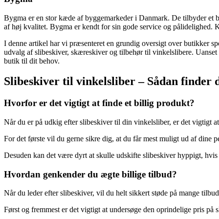
Bygma er en stor kæde af byggemarkeder i Danmark. De tilbyder et bred
af høj kvalitet. Bygma er kendt for sin gode service og pålidelighed
I denne artikel har vi præsenteret en grundig oversigt over butikker sp
udvalg af slibeskiver, skæreskiver og tilbehør til vinkelslibere. Uanset 
butik til dit behov.
Slibeskiver til vinkelsliber – Sådan finder d
Hvorfor er det vigtigt at finde et billig produkt?
Når du er på udkig efter slibeskiver til din vinkelsliber, er det vigtigt at
For det første vil du gerne sikre dig, at du får mest muligt ud af dine
Desuden kan det være dyrt at skulle udskifte slibeskiver hyppigt, hvis d
Hvordan genkender du ægte billige tilbud?
Når du leder efter slibeskiver, vil du helt sikkert støde på mange til
Først og fremmest er det vigtigt at undersøge den oprindelige pris på sli