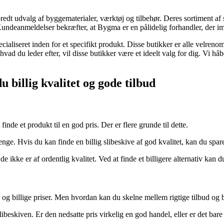
t udvalg af byggematerialer, værktøj og tilbehør. Deres sortiment af sl
. Kundeanmeldelser bekræfter, at Bygma er en pålidelig forhandler, de
ecialiseret inden for et specifikt produkt. Disse butikker er alle velren
hvad du leder efter, vil disse butikker være et ideelt valg for dig. Vi hå
u billig kvalitet og gode tilbud
 finde et produkt til en god pris. Der er flere grunde til dette.
 penge. Hvis du kan finde en billig slibeskive af god kvalitet, kan du sp
e ikke er af ordentlig kvalitet. Ved at finde et billigere alternativ kan 
bud og billige priser. Men hvordan kan du skelne mellem rigtige tilbud 
beskiven. Er den nedsatte pris virkelig en god handel, eller er det bare e