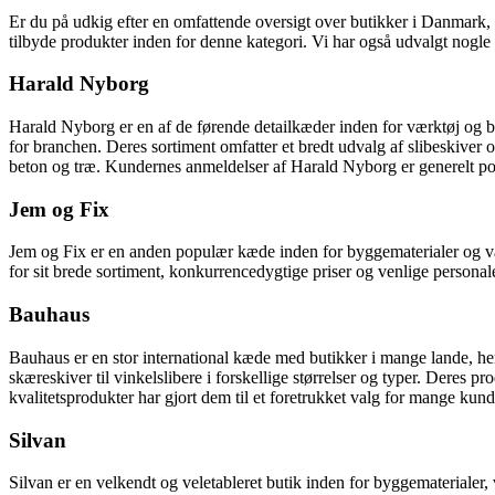
Er du på udkig efter en omfattende oversigt over butikker i Danmark, der
tilbyde produkter inden for denne kategori. Vi har også udvalgt nogle
Harald Nyborg
Harald Nyborg er en af de førende detailkæder inden for værktøj og b
for branchen. Deres sortiment omfatter et bredt udvalg af slibeskiver o
beton og træ. Kundernes anmeldelser af Harald Nyborg er generelt posi
Jem og Fix
Jem og Fix er en anden populær kæde inden for byggematerialer og værk
for sit brede sortiment, konkurrencedygtige priser og venlige personal
Bauhaus
Bauhaus er en stor international kæde med butikker i mange lande, her
skæreskiver til vinkelslibere i forskellige størrelser og typer. Deres 
kvalitetsprodukter har gjort dem til et foretrukket valg for mange kund
Silvan
Silvan er en velkendt og veletableret butik inden for byggematerialer, v