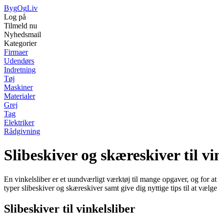
Byg
Og
Liv
Log på
Tilmeld nu
Nyhedsmail
Kategorier
Firmaer
Udendørs
Indretning
Tøj
Maskiner
Materialer
Grej
Tag
Elektriker
Rådgivning
Slibeskiver og skæreskiver til v
En vinkelsliber er et uundværligt værktøj til mange opgaver, og for at 
typer slibeskiver og skæreskiver samt give dig nyttige tips til at vælge 
Slibeskiver til vinkelsliber