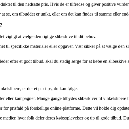
tet til den nedsatte pris. Hvis de er tilfredse og giver positive vurder
t se, om tilbuddet er unikt, eller om det kan findes til samme eller endd
v?
det vigtigt at vælge den rigtige slibeskive til dit behov.
net til specifikke materialer eller opgaver. Vær sikker på at vælge den s
der efter et godt tilbud, skal du stadig sørge for at købe en slibeskive af
nkelslibere, er der et par tips, du kan følge.
der eller kampagner. Mange gange tilbydes slibeskiver til vinkelslibere t
for prisfald på forskellige online-platforme. Dette vil holde dig opdater
 medier, hvor folk deler deres købsoplevelser og tip til gode tilbud. Du 