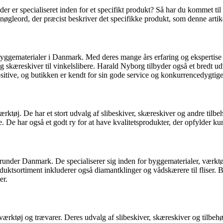
 er specialiseret inden for et specifikt produkt? Så har du kommet til det
 nøgleord, der præcist beskriver det specifikke produkt, som denne artik
yggematerialer i Danmark. Med deres mange års erfaring og ekspertise 
g skæreskiver til vinkelslibere. Harald Nyborg tilbyder også et bredt udv
tive, og butikken er kendt for sin gode service og konkurrencedygtige 
tøj. De har et stort udvalg af slibeskiver, skæreskiver og andre tilbeh
e. De har også et godt ry for at have kvalitetsprodukter, der opfylder k
under Danmark. De specialiserer sig inden for byggematerialer, værktøj
produktsortiment inkluderer også diamantklinger og vådskærere til fliser
er.
ærktøj og trævarer. Deres udvalg af slibeskiver, skæreskiver og tilbehør 