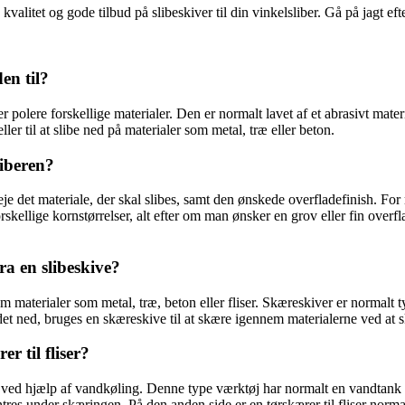
kvalitet og gode tilbud på slibeskiver til din vinkelsliber. Gå på jagt ef
en til?
ller polere forskellige materialer. Den er normalt lavet af et abrasivt mat
ller til at slibe ned på materialer som metal, træ eller beton.
liberen?
rveje det materiale, der skal slibes, samt den ønskede overfladefinish. 
skellige kornstørrelser, alt efter om man ønsker en grov eller fin overfl
ra en slibeskive?
 materialer som metal, træ, beton eller fliser. Skæreskiver er normalt ty
e det ned, bruges en skæreskive til at skære igennem materialerne ved at
r til fliser?
liser ved hjælp af vandkøling. Denne type værktøj har normalt en vandtan
lintres under skæringen. På den anden side er en tørskærer til fliser nor