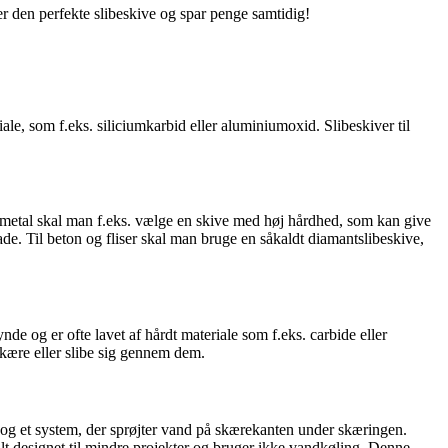
ter den perfekte slibeskive og spar penge samtidig!
eriale, som f.eks. siliciumkarbid eller aluminiumoxid. Slibeskiver til
For metal skal man f.eks. vælge en skive med høj hårdhed, som kan give
ade. Til beton og fliser skal man bruge en såkaldt diamantslibeskive,
nde og er ofte lavet af hårdt materiale som f.eks. carbide eller
 skære eller slibe sig gennem dem.
k og et system, der sprøjter vand på skærekanten under skæringen.
malt designet til mindre projekter og bruger ikke vandkøling. Denne