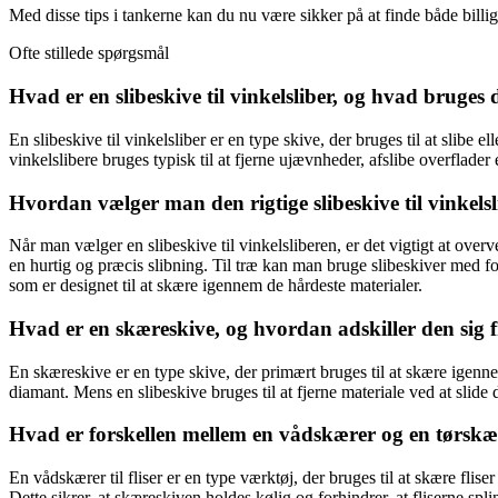
Med disse tips i tankerne kan du nu være sikker på at finde både billig 
Ofte stillede spørgsmål
Hvad er en slibeskive til vinkelsliber, og hvad bruges d
En slibeskive til vinkelsliber er en type skive, der bruges til at slibe e
vinkelslibere bruges typisk til at fjerne ujævnheder, afslibe overflader e
Hvordan vælger man den rigtige slibeskive til vinkels
Når man vælger en slibeskive til vinkelsliberen, er det vigtigt at ove
en hurtig og præcis slibning. Til træ kan man bruge slibeskiver med for
som er designet til at skære igennem de hårdeste materialer.
Hvad er en skæreskive, og hvordan adskiller den sig f
En skæreskive er en type skive, der primært bruges til at skære igennem
diamant. Mens en slibeskive bruges til at fjerne materiale ved at slid
Hvad er forskellen mellem en vådskærer og en tørskære
En vådskærer til fliser er en type værktøj, der bruges til at skære f
Dette sikrer, at skæreskiven holdes kølig og forhindrer, at fliserne sp