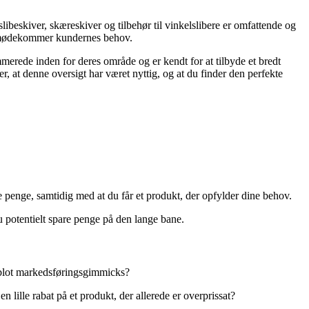
ibeskiver, skæreskiver og tilbehør til vinkelslibere er omfattende og
r imødekommer kundernes behov.
ommerede inden for deres område og er kendt for at tilbyde et bredt
ber, at denne oversigt har været nyttig, og at du finder den perfekte
are penge, samtidig med at du får et produkt, der opfylder dine behov.
du potentielt spare penge på den lange bane.
og blot markedsføringsgimmicks?
n lille rabat på et produkt, der allerede er overprissat?