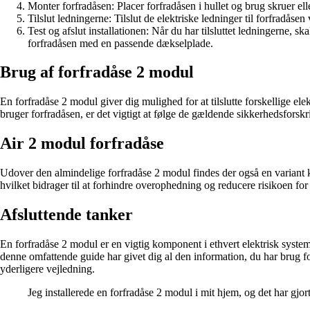
Monter forfradåsen: Placer forfradåsen i hullet og brug skruer elle
Tilslut ledningerne: Tilslut de elektriske ledninger til forfradås
Test og afslut installationen: Når du har tilsluttet ledningerne, s
forfradåsen med en passende dækselplade.
Brug af forfradåse 2 modul
En forfradåse 2 modul giver dig mulighed for at tilslutte forskellige el
bruger forfradåsen, er det vigtigt at følge de gældende sikkerhedsforsk
Air 2 modul forfradåse
Udover den almindelige forfradåse 2 modul findes der også en variant kal
hvilket bidrager til at forhindre overophedning og reducere risikoen for
Afsluttende tanker
En forfradåse 2 modul er en vigtig komponent i ethvert elektrisk system.
denne omfattende guide har givet dig al den information, du har brug for
yderligere vejledning.
Jeg installerede en forfradåse 2 modul i mit hjem, og det har gjo