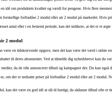
en idé om produktets kvalitet og værdi for pengene. Hvis flere mennesker 
 forskellige forfradåse 2 modul eller air 2 modul på markedet. Hvis p
nset antal eller i en bestemt periode, kan det indikere, at det er et ægt
air 2 modul
kan være en tidskrævende opgave, men det kan være det værd i sidste en
tter til deres abonnenter. Ved at tilmelde dig nyhedsbreve kan du være 
medier, da de ofte annoncerer tilbud og kampagner der. Du kan også delt
se, om der er nedsatte priser på forfradåse 2 modul eller air 2 modul. No
odul, kan det være en god idé at slå til hurtigt, da sådanne tilbud ofte