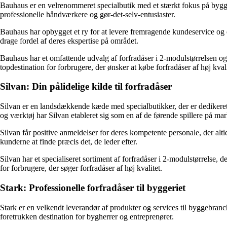
Bauhaus er en velrenommeret specialbutik med et stærkt fokus på byggem
professionelle håndværkere og gør-det-selv-entusiaster.
Bauhaus har opbygget et ry for at levere fremragende kundeservice og en 
drage fordel af deres ekspertise på området.
Bauhaus har et omfattende udvalg af forfradåser i 2-modulstørrelsen og 
topdestination for forbrugere, der ønsker at købe forfradåser af høj kvali
Silvan: Din pålidelige kilde til forfradåser
Silvan er en landsdækkende kæde med specialbutikker, der er dedikeret 
og værktøj har Silvan etableret sig som en af de førende spillere på mar
Silvan får positive anmeldelser for deres kompetente personale, der altid
kunderne at finde præcis det, de leder efter.
Silvan har et specialiseret sortiment af forfradåser i 2-modulstørrelse, 
for forbrugere, der søger forfradåser af høj kvalitet.
Stark: Professionelle forfradåser til byggeriet
Stark er en velkendt leverandør af produkter og services til byggebran
foretrukken destination for bygherrer og entreprenører.