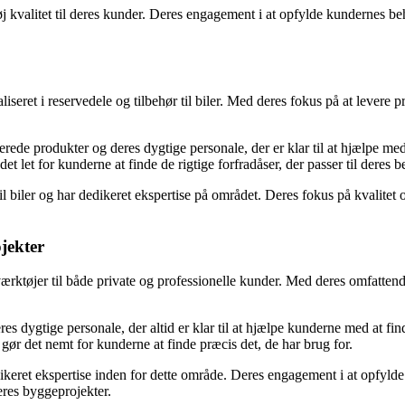
j kvalitet til deres kunder. Deres engagement i at opfylde kundernes beh
iseret i reservedele og tilbehør til biler. Med deres fokus på at levere
rede produkter og deres dygtige personale, der er klar til at hjælpe med a
et let for kunderne at finde de rigtige forfradåser, der passer til deres b
til biler og har dedikeret ekspertise på området. Deres fokus på kvalitet o
ojekter
ktøjer til både private og professionelle kunder. Med deres omfattende
s dygtige personale, der altid er klar til at hjælpe kunderne med at find
gør det nemt for kunderne at finde præcis det, de har brug for.
dikeret ekspertise inden for dette område. Deres engagement i at opfylde
deres byggeprojekter.