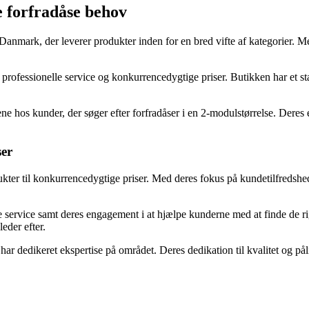
e forfradåse behov
 Danmark, der leverer produkter inden for en bred vifte af kategorier.
rofessionelle service og konkurrencedygtige priser. Butikken har et stæ
hos kunder, der søger efter forfradåser i en 2-modulstørrelse. Deres ek
ser
ukter til konkurrencedygtige priser. Med deres fokus på kundetilfredsh
 service samt deres engagement i at hjælpe kunderne med at finde de rig
leder efter.
har dedikeret ekspertise på området. Deres dedikation til kvalitet og pål