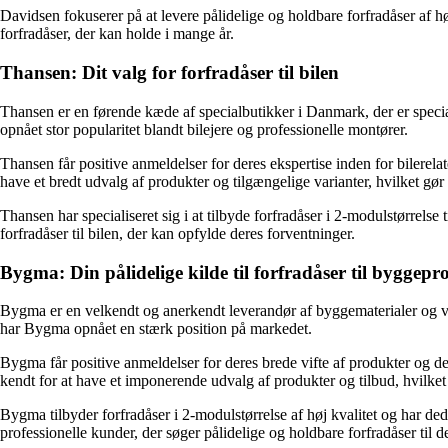
Davidsen fokuserer på at levere pålidelige og holdbare forfradåser af hø
forfradåser, der kan holde i mange år.
Thansen: Dit valg for forfradåser til bilen
Thansen er en førende kæde af specialbutikker i Danmark, der er special
opnået stor popularitet blandt bilejere og professionelle montører.
Thansen får positive anmeldelser for deres ekspertise inden for bilerelate
have et bredt udvalg af produkter og tilgængelige varianter, hvilket gør d
Thansen har specialiseret sig i at tilbyde forfradåser i 2-modulstørrelse 
forfradåser til bilen, der kan opfylde deres forventninger.
Bygma: Din pålidelige kilde til forfradåser til byggepr
Bygma er en velkendt og anerkendt leverandør af byggematerialer og vær
har Bygma opnået en stærk position på markedet.
Bygma får positive anmeldelser for deres brede vifte af produkter og dere
kendt for at have et imponerende udvalg af produkter og tilbud, hvilket 
Bygma tilbyder forfradåser i 2-modulstørrelse af høj kvalitet og har de
professionelle kunder, der søger pålidelige og holdbare forfradåser til 