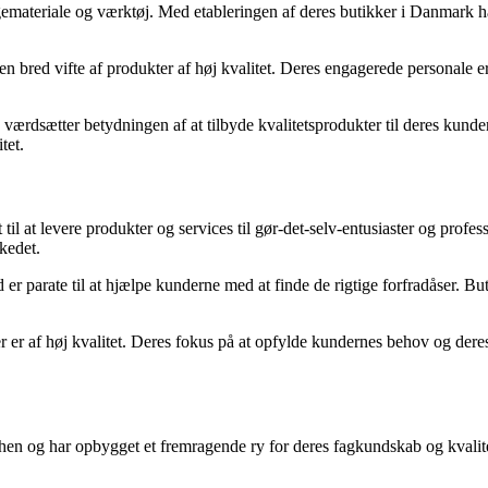
ateriale og værktøj. Med etableringen af deres butikker i Danmark har 
bred vifte af produkter af høj kvalitet. Deres engagerede personale er a
værdsætter betydningen af at tilbyde kvalitetsprodukter til deres kunde
tet.
til at levere produkter og services til gør-det-selv-entusiaster og pro
kedet.
 er parate til at hjælpe kunderne med at finde de rigtige forfradåser. Bu
der er af høj kvalitet. Deres fokus på at opfylde kundernes behov og dere
chen og har opbygget et fremragende ry for deres fagkundskab og kvalite