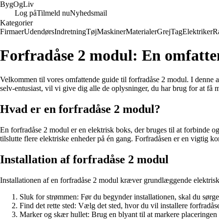
Byg
Og
Liv
Log på
Tilmeld nu
Nyhedsmail
Kategorier
Firmaer
Udendørs
Indretning
Tøj
Maskiner
Materialer
Grej
Tag
Elektriker
R
Forfradåse 2 modul: En omfattend
Velkommen til vores omfattende guide til forfradåse 2 modul. I denne ar
selv-entusiast, vil vi give dig alle de oplysninger, du har brug for at få
Hvad er en forfradåse 2 modul?
En forfradåse 2 modul er en elektrisk boks, der bruges til at forbinde o
tilslutte flere elektriske enheder på én gang. Forfradåsen er en vigtig 
Installation af forfradåse 2 modul
Installationen af en forfradåse 2 modul kræver grundlæggende elektriske 
Sluk for strømmen: Før du begynder installationen, skal du sørge f
Find det rette sted: Vælg det sted, hvor du vil installere forfradå
Marker og skær hullet: Brug en blyant til at markere placeringen a