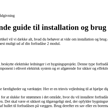
ådgivning
e guide til installation og brug
tikel vil vi dække alt, hvad du behøver at vide om installation og brug 
 mest muligt ud af din forfradåse 2 modul.
g beskytte elektriske ledninger i et bygningsprojekt. Denne type forfradå
komponent i ethvert elektrisk system og er afgørende for sikker og effekt
færdigheder og værktøjer. Her er en trinvis vejledning til at hjælpe dig
or at slukke for strømmen i det område, hvor du vil installere forfradås
sen. Det skal være et sikkert og tilgængeligt sted, der opfylder bygningsr
f hullet til forfradåsen på væggen. Brug derefter en sav eller en boremas