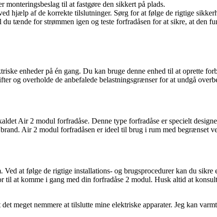
r monteringsbeslag til at fastgøre den sikkert på plads.
en ved hjælp af de korrekte tilslutninger. Sørg for at følge de rigtige si
kal du tænde for strømmen igen og teste forfradåsen for at sikre, at den f
ektriske enheder på én gang. Du kan bruge denne enhed til at oprette for
rifter og overholde de anbefalede belastningsgrænser for at undgå overbe
det Air 2 modul forfradåse. Denne type forfradåse er specielt designet t
 brand. Air 2 modul forfradåsen er ideel til brug i rum med begrænset ven
 Ved at følge de rigtige installations- og brugsprocedurer kan du sikre e
 til at komme i gang med din forfradåse 2 modul. Husk altid at konsultere
rt det meget nemmere at tilslutte mine elektriske apparater. Jeg kan var