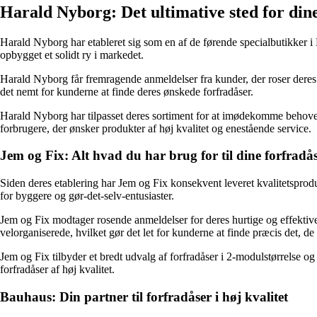
Harald Nyborg: Det ultimative sted for din
Harald Nyborg har etableret sig som en af de førende specialbutikker i
opbygget et solidt ry i markedet.
Harald Nyborg får fremragende anmeldelser fra kunder, der roser deres p
det nemt for kunderne at finde deres ønskede forfradåser.
Harald Nyborg har tilpasset deres sortiment for at imødekomme behovene 
forbrugere, der ønsker produkter af høj kvalitet og enestående service.
Jem og Fix: Alt hvad du har brug for til dine forfradå
Siden deres etablering har Jem og Fix konsekvent leveret kvalitetsprod
for byggere og gør-det-selv-entusiaster.
Jem og Fix modtager rosende anmeldelser for deres hurtige og effektive
velorganiserede, hvilket gør det let for kunderne at finde præcis det, de 
Jem og Fix tilbyder et bredt udvalg af forfradåser i 2-modulstørrelse og 
forfradåser af høj kvalitet.
Bauhaus: Din partner til forfradåser i høj kvalitet