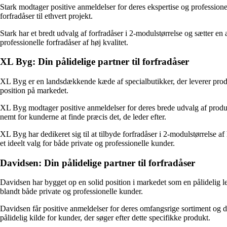
Stark modtager positive anmeldelser for deres ekspertise og professione
forfradåser til ethvert projekt.
Stark har et bredt udvalg af forfradåser i 2-modulstørrelse og sætter en
professionelle forfradåser af høj kvalitet.
XL Byg: Din pålidelige partner til forfradåser
XL Byg er en landsdækkende kæde af specialbutikker, der leverer produ
position på markedet.
XL Byg modtager positive anmeldelser for deres brede udvalg af produkte
nemt for kunderne at finde præcis det, de leder efter.
XL Byg har dedikeret sig til at tilbyde forfradåser i 2-modulstørrelse 
et ideelt valg for både private og professionelle kunder.
Davidsen: Din pålidelige partner til forfradåser
Davidsen har bygget op en solid position i markedet som en pålidelig l
blandt både private og professionelle kunder.
Davidsen får positive anmeldelser for deres omfangsrige sortiment og dere
pålidelig kilde for kunder, der søger efter dette specifikke produkt.