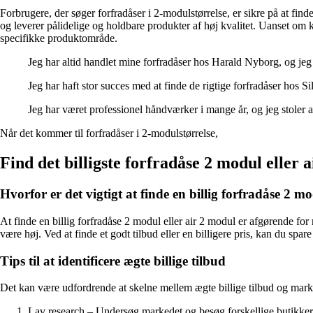
Forbrugere, der søger forfradåser i 2-modulstørrelse, er sikre på at fi
og leverer pålidelige og holdbare produkter af høj kvalitet. Uanset om kun
specifikke produktområde.
Jeg har altid handlet mine forfradåser hos Harald Nyborg, og jeg 
Jeg har haft stor succes med at finde de rigtige forfradåser hos S
Jeg har været professionel håndværker i mange år, og jeg stoler al
Når det kommer til forfradåser i 2-modulstørrelse,
Find det billigste forfradåse 2 modul eller 
Hvorfor er det vigtigt at finde en billig forfradåse 2 m
At finde en billig forfradåse 2 modul eller air 2 modul er afgørende fo
være høj. Ved at finde et godt tilbud eller en billigere pris, kan du spar
Tips til at identificere ægte billige tilbud
Det kan være udfordrende at skelne mellem ægte billige tilbud og markeds
Lav research – Undersøg markedet og besøg forskellige butikker e