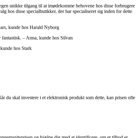
in egen unikke tilgang til at imødekomme behovene hos disse forbrugere
lg hos disse specialbutikker, der har specialiseret sig inden for dette
– Lars, kunde hos Harald Nyborg
er fantastisk. – Anna, kunde hos Silvan
, kunde hos Stark
 du skal investere i et elektronisk produkt som dette, kan prisen ofte
nnemsnitsprisen og hjælpe dig med at identificere, om et tilbud er