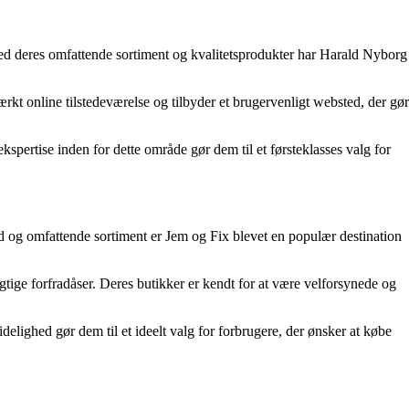
 Med deres omfattende sortiment og kvalitetsprodukter har Harald Nyborg
rkt online tilstedeværelse og tilbyder et brugervenligt websted, der gør
spertise inden for dette område gør dem til et førsteklasses valg for
ed og omfattende sortiment er Jem og Fix blevet en populær destination
tige forfradåser. Deres butikker er kendt for at være velforsynede og
idelighed gør dem til et ideelt valg for forbrugere, der ønsker at købe