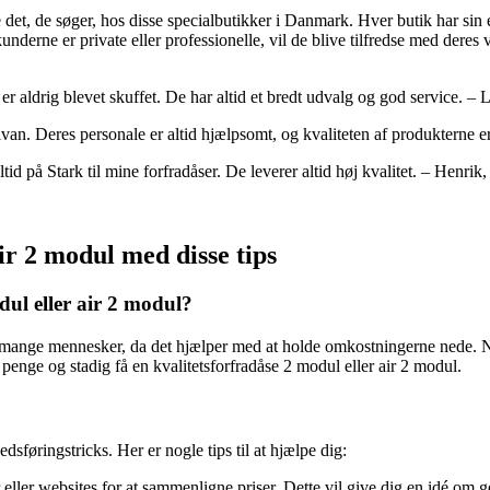
nde det, de søger, hos disse specialbutikker i Danmark. Hver butik har s
derne er private eller professionelle, vil de blive tilfredse med deres va
er aldrig blevet skuffet. De har altid et bredt udvalg og god service. 
ilvan. Deres personale er altid hjælpsomt, og kvaliteten af produkterne 
tid på Stark til mine forfradåser. De leverer altid høj kvalitet. – Henrik
air 2 modul med disse tips
odul eller air 2 modul?
r mange mennesker, da det hjælper med at holde omkostningerne nede. Når
e penge og stadig få en kvalitetsforfradåse 2 modul eller air 2 modul.
føringstricks. Her er nogle tips til at hjælpe dig:
ller websites for at sammenligne priser. Dette vil give dig en idé om ge