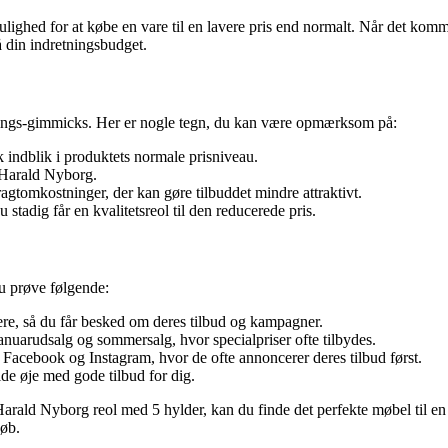
mulighed for at købe en vare til en lavere pris end normalt. Når det kom
 din indretningsbudget.
ørings-gimmicks. Her er nogle tegn, du kan være opmærksom på:
sk indblik i produktets normale prisniveau.
 Harald Nyborg.
tomkostninger, der kan gøre tilbuddet mindre attraktivt.
stadig får en kvalitetsreol til den reducerede pris.
du prøve følgende:
re, så du får besked om deres tilbud og kampagner.
nuarudsalg og sommersalg, hvor specialpriser ofte tilbydes.
Facebook og Instagram, hvor de ofte annoncerer deres tilbud først.
de øje med gode tilbud for dig.
arald Nyborg reol med 5 hylder, kan du finde det perfekte møbel til en 
køb.