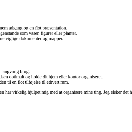
 nem adgang og en flot præsentation.
 genstande som vaser, figurer eller planter.
dine vigtige dokumenter og mapper.
er langvarig brug.
sen optimalt og holde dit hjem eller kontor organiseret.
n til en flot tilføjelse til ethvert rum.
den har virkelig hjulpet mig med at organisere mine ting. Jeg elsker d