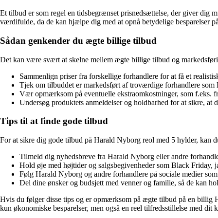
Et tilbud er som regel en tidsbegrænset prisnedsættelse, der giver dig 
værdifulde, da de kan hjælpe dig med at opnå betydelige besparelser på
Sådan genkender du ægte billige tilbud
Det kan være svært at skelne mellem ægte billige tilbud og markedsf
Sammenlign priser fra forskellige forhandlere for at få et realisti
Tjek om tilbuddet er markedsført af troværdige forhandlere som
Vær opmærksom på eventuelle ekstraomkostninger, som f.eks. frag
Undersøg produktets anmeldelser og holdbarhed for at sikre, at du 
Tips til at finde gode tilbud
For at sikre dig gode tilbud på Harald Nyborg reol med 5 hylder, kan 
Tilmeld dig nyhedsbreve fra Harald Nyborg eller andre forhandle
Hold øje med højtider og salgsbegivenheder som Black Friday, ja
Følg Harald Nyborg og andre forhandlere på sociale medier som 
Del dine ønsker og budsjett med venner og familie, så de kan hol
Hvis du følger disse tips og er opmærksom på ægte tilbud på en billig H
kun økonomiske besparelser, men også en reel tilfredsstillelse med dit 