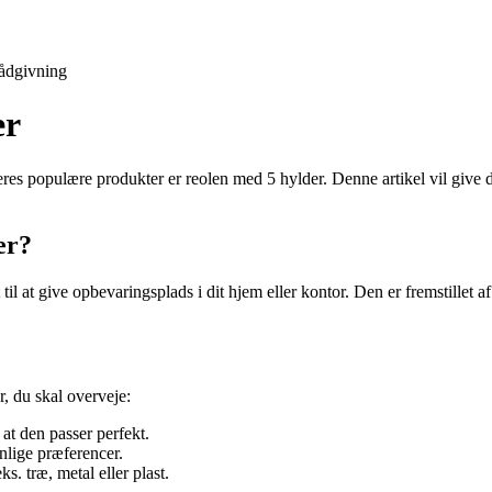
ådgivning
er
eres populære produkter er reolen med 5 hylder. Denne artikel vil give 
er?
l at give opbevaringsplads i dit hjem eller kontor. Den er fremstillet af
, du skal overveje:
 at den passer perfekt.
onlige præferencer.
s. træ, metal eller plast.