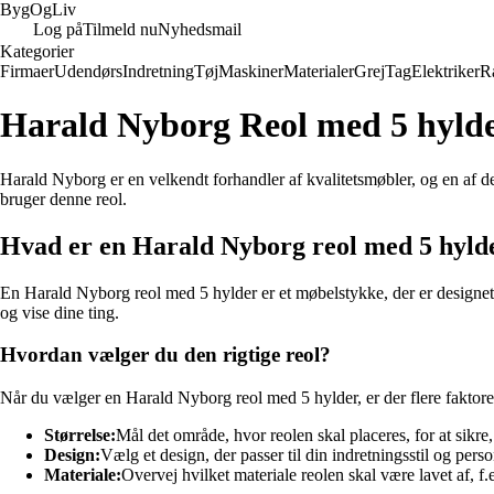
Byg
Og
Liv
Log på
Tilmeld nu
Nyhedsmail
Kategorier
Firmaer
Udendørs
Indretning
Tøj
Maskiner
Materialer
Grej
Tag
Elektriker
R
Harald Nyborg Reol med 5 hyld
Harald Nyborg er en velkendt forhandler af kvalitetsmøbler, og en af d
bruger denne reol.
Hvad er en Harald Nyborg reol med 5 hyld
En Harald Nyborg reol med 5 hylder er et møbelstykke, der er designet ti
og vise dine ting.
Hvordan vælger du den rigtige reol?
Når du vælger en Harald Nyborg reol med 5 hylder, er der flere faktorer
Størrelse:
Mål det område, hvor reolen skal placeres, for at sikre,
Design:
Vælg et design, der passer til din indretningsstil og pers
Materiale:
Overvej hvilket materiale reolen skal være lavet af, f.ek