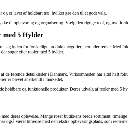
g er lavet af holdbart træ, hvilket gør den til et godt valg.
kke til opbevaring og organisering. Vælg den rigtige reol, og nyd forde
r med 5 Hylder
t sig inden for forskellige produktkategorier, herunder reoler. Med foku
der søger efter reoler med 5 hylder.
 af de førende detailkæder i Danmark. Virksomheden har altid haft fokus 
rier er blevet anerkendt i markedet.
byde holdbare og funktionelle produkter. Deres udvalg af reoler med 5
e med deres oplevelse. Mange roser butikkens brede sortiment, rimelige
ar også været tilfredse med den ekstra opbevaringsplads, som reolerne 