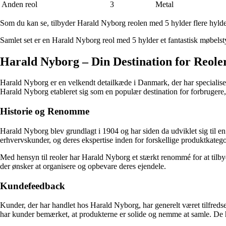
Anden reol
3
Metal
Som du kan se, tilbyder Harald Nyborg reolen med 5 hylder flere hylder o
Samlet set er en Harald Nyborg reol med 5 hylder et fantastisk møbelsty
Harald Nyborg – Din Destination for Reole
Harald Nyborg er en velkendt detailkæde i Danmark, der har specialisere
Harald Nyborg etableret sig som en populær destination for forbrugere, 
Historie og Renomme
Harald Nyborg blev grundlagt i 1904 og har siden da udviklet sig til en
erhvervskunder, og deres ekspertise inden for forskellige produktkatego
Med hensyn til reoler har Harald Nyborg et stærkt renommé for at til
der ønsker at organisere og opbevare deres ejendele.
Kundefeedback
Kunder, der har handlet hos Harald Nyborg, har generelt været tilfreds
har kunder bemærket, at produkterne er solide og nemme at samle. De h