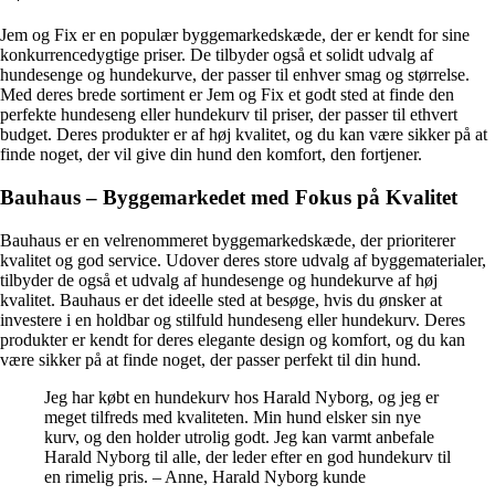
Jem og Fix er en populær byggemarkedskæde, der er kendt for sine
konkurrencedygtige priser. De tilbyder også et solidt udvalg af
hundesenge og hundekurve, der passer til enhver smag og størrelse.
Med deres brede sortiment er Jem og Fix et godt sted at finde den
perfekte hundeseng eller hundekurv til priser, der passer til ethvert
budget. Deres produkter er af høj kvalitet, og du kan være sikker på at
finde noget, der vil give din hund den komfort, den fortjener.
Bauhaus – Byggemarkedet med Fokus på Kvalitet
Bauhaus er en velrenommeret byggemarkedskæde, der prioriterer
kvalitet og god service. Udover deres store udvalg af byggematerialer,
tilbyder de også et udvalg af hundesenge og hundekurve af høj
kvalitet. Bauhaus er det ideelle sted at besøge, hvis du ønsker at
investere i en holdbar og stilfuld hundeseng eller hundekurv. Deres
produkter er kendt for deres elegante design og komfort, og du kan
være sikker på at finde noget, der passer perfekt til din hund.
Jeg har købt en hundekurv hos Harald Nyborg, og jeg er
meget tilfreds med kvaliteten. Min hund elsker sin nye
kurv, og den holder utrolig godt. Jeg kan varmt anbefale
Harald Nyborg til alle, der leder efter en god hundekurv til
en rimelig pris. – Anne, Harald Nyborg kunde