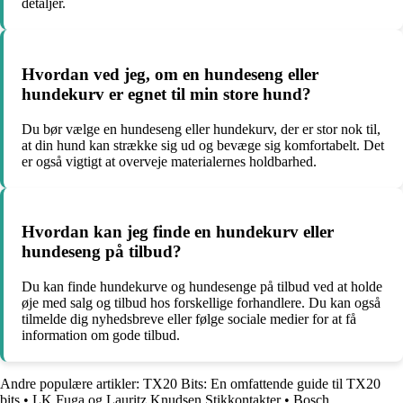
detaljer.
Hvordan ved jeg, om en hundeseng eller
hundekurv er egnet til min store hund?
Du bør vælge en hundeseng eller hundekurv, der er stor nok til,
at din hund kan strække sig ud og bevæge sig komfortabelt. Det
er også vigtigt at overveje materialernes holdbarhed.
Hvordan kan jeg finde en hundekurv eller
hundeseng på tilbud?
Du kan finde hundekurve og hundesenge på tilbud ved at holde
øje med salg og tilbud hos forskellige forhandlere. Du kan også
tilmelde dig nyhedsbreve eller følge sociale medier for at få
information om gode tilbud.
Andre populære artikler:
TX20 Bits: En omfattende guide til TX20
bits
•
LK Fuga og Lauritz Knudsen Stikkontakter
•
Bosch