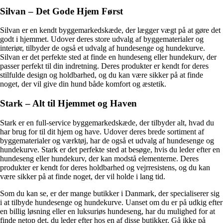
Silvan – Det Gode Hjem Først
Silvan er en kendt byggemarkedskæde, der lægger vægt på at gøre det
godt i hjemmet. Udover deres store udvalg af byggematerialer og
interiør, tilbyder de også et udvalg af hundesenge og hundekurve.
Silvan er det perfekte sted at finde en hundeseng eller hundekurv, der
passer perfekt til din indretning. Deres produkter er kendt for deres
stilfulde design og holdbarhed, og du kan være sikker på at finde
noget, der vil give din hund både komfort og æstetik.
Stark – Alt til Hjemmet og Haven
Stark er en full-service byggemarkedskæde, der tilbyder alt, hvad du
har brug for til dit hjem og have. Udover deres brede sortiment af
byggematerialer og værktøj, har de også et udvalg af hundesenge og
hundekurve. Stark er det perfekte sted at besøge, hvis du leder efter en
hundeseng eller hundekurv, der kan modstå elementerne. Deres
produkter er kendt for deres holdbarhed og vejrresistens, og du kan
være sikker på at finde noget, der vil holde i lang tid.
Som du kan se, er der mange butikker i Danmark, der specialiserer sig
i at tilbyde hundesenge og hundekurve. Uanset om du er på udkig efter
en billig løsning eller en luksuriøs hundeseng, har du mulighed for at
finde netop det, du leder efter hos en af disse butikker. Gå ikke på