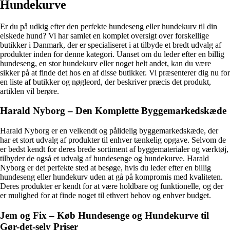
Hundekurve
Er du på udkig efter den perfekte hundeseng eller hundekurv til din
elskede hund? Vi har samlet en komplet oversigt over forskellige
butikker i Danmark, der er specialiseret i at tilbyde et bredt udvalg af
produkter inden for denne kategori. Uanset om du leder efter en billig
hundeseng, en stor hundekurv eller noget helt andet, kan du være
sikker på at finde det hos en af disse butikker. Vi præsenterer dig nu for
en liste af butikker og nøgleord, der beskriver præcis det produkt,
artiklen vil berøre.
Harald Nyborg – Den Komplette Byggemarkedskæde
Harald Nyborg er en velkendt og pålidelig byggemarkedskæde, der
har et stort udvalg af produkter til enhver tænkelig opgave. Selvom de
er bedst kendt for deres brede sortiment af byggematerialer og værktøj,
tilbyder de også et udvalg af hundesenge og hundekurve. Harald
Nyborg er det perfekte sted at besøge, hvis du leder efter en billig
hundeseng eller hundekurv uden at gå på kompromis med kvaliteten.
Deres produkter er kendt for at være holdbare og funktionelle, og der
er mulighed for at finde noget til ethvert behov og enhver budget.
Jem og Fix – Køb Hundesenge og Hundekurve til
Gør-det-selv Priser