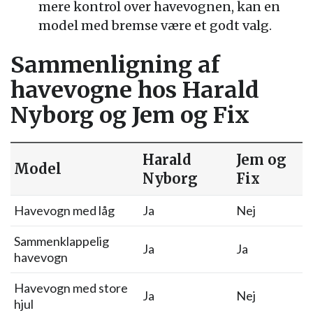
mere kontrol over havevognen, kan en
model med bremse være et godt valg.
Sammenligning af
havevogne hos Harald
Nyborg og Jem og Fix
Harald
Jem og
Model
Nyborg
Fix
Havevogn med låg
Ja
Nej
Sammenklappelig
Ja
Ja
havevogn
Havevogn med store
Ja
Nej
hjul