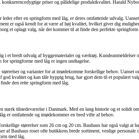
t, konkurrencedygtige priser og pålidelige produktkvalitet. Harald Nybo
er leder efter en springform med låg, er deres omfattende udvalg. Uanse
ment er også kendt for at være af høj kvalitet, hvilket giver dig muligh
org et oplagt valg, når det kommer til at finde den perfekte springform
sig i et bredt udvalg af byggematerialer og værktøj. Kundeanmeldelser 
den for springforme med låg er ingen undtagelse.
ge størrelser og varianter for at imødekomme forskellige behov. Uanset 
 af god kvalitet og kan tåle hyppig brug, har gjort dem til et populært v
t finde den rette springform med låg.
 stærk tilstedeværelse i Danmark. Med en lang historie og et solidt om
 låg er omfattende og imødekommer en bred vifte af behov.
orskellige størrelser som 26 cm og 20 cm. Bauhaus har også valgt at ha
lser af Bauhaus roser ofte butikkens brede sortiment, venlige persona
form med låg.