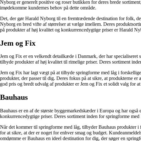
Nyborg er generelt positive og roser butikken for deres brede sortimen
imødekomme kundernes behov på dette område.
Det, der gør Harald Nyborg til en fremtrædende destination for folk, d
Nyborg en bred vifte af størrelser at vælge imellem. Deres produktsorti
på produkter af høj kvalitet og konkurrencedygtige priser er Harald Nyb
Jem og Fix
Jem og Fix er en velkendt detailkæde i Danmark, der har specialiseret 
tilbyde produkter af høj kvalitet til rimelige priser. Deres sortiment in
Jem og Fix har lagt vægt på at tilbyde springforme med låg i forskelli
produkter, der passer til dig. Deres fokus på at sikre, at produkterne er
god pris og bredt udvalg af produkter er Jem og Fix et solidt valg for a
Bauhaus
Bauhaus er en af de største byggemarkedskæder i Europa og har også en
konkurrencedygtige priser. Deres sortiment inden for springforme med
Når det kommer til springforme med låg, tilbyder Bauhaus produkter i f
for at sikre, at der er noget for enhver smag og budget. Kundeanmelde
omdømme er Bauhaus en ideel destination for dig, der søger en spring