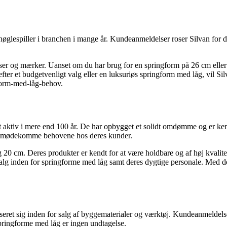
glespiller i branchen i mange år. Kundeanmeldelser roser Silvan for de
relser og mærker. Uanset om du har brug for en springform på 26 cm elle
 efter et budgetvenligt valg eller en luksuriøs springform med låg, vil 
gform-med-låg-behov.
v i mere end 100 år. De har opbygget et solidt omdømme og er kendt for
at imødekomme behovene hos deres kunder.
 20 cm. Deres produkter er kendt for at være holdbare og af høj kvalitet
alg inden for springforme med låg samt deres dygtige personale. Med 
et sig inden for salg af byggematerialer og værktøj. Kundeanmeldelser 
 springforme med låg er ingen undtagelse.