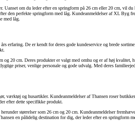
ter. Uanset om du leder efter en springform på 26 cm eller 20 cm, vil d
er efter den perfekte springform med låg. Kundeanmeldelser af XL Byg f
me med låg.
s erfaring. De er kendt for deres gode kundeservice og brede sortimen
kt.
m og 20 cm. Deres produkter er valgt med omhu og er af høj kvalitet, hvi
tige priser, venlige personale og gode udvalg. Med deres familieejede
behør, værktøj og husartikler. Kundeanmeldelser af Thansen roser butikk
er efter dette specifikke produkt.
gn, herunder størrelser som 26 cm og 20 cm. Kundeanmeldelser fremhæver
ansen en pålidelig destination for dig, der leder efter en springform m