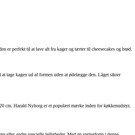
r perfekt til at lave alt fra kager og tærter til cheesecakes og brød.
t at tage kagen ud af formen uden at ødelægge den. Låget sikrer
m og 20 cm. Harald Nyborg er et populært mærke inden for køkkenudstyr,
ster eller andre specielle lejligheder. Med en springform i denne