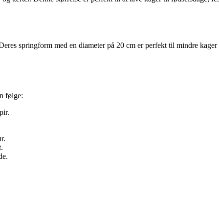
Deres springform med en diameter på 20 cm er perfekt til mindre kager og t
n følge:
ir.
r.
.
de.