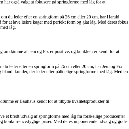
rg har også valgt at fokusere på springforme med låg for at
t om du leder efter en springform på 26 cm eller 20 cm, har Harald
ed for at lave lækre kager med perfekt form og glat låg. Med deres fokus
 med låg.
og omdømme af Jem og Fix er positive, og butikken er kendt for at
om du leder efter en springform på 26 cm eller 20 cm, har Jem og Fix
alg blandt kunder, der leder efter pålidelige springforme med låg. Med en
dømme er Bauhaus kendt for at tilbyde kvalitetsprodukter til
ve et bredt udvalg af springforme med låg fra forskellige producenter
le og konkurrencedygtige priser. Med deres imponerende udvalg og gode