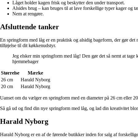
Låget holder kagen frisk og beskytter den under transport.
Alsides brug – kan bruges til at lave forskellige typer kager og tæ
Nem at rengøre.
Afsluttende tanker
En springform med låg er en praktisk og alsidig bageform, der gør det 
tilføjelse til dit køkkenudstyr.
Jeg elsker min springform med låg! Den gør det så nemt at tage k
hjemmebager
Størrelse
Mærke
26 cm
Harald Nyborg
20 cm
Harald Nyborg
Uanset om du vælger en springform med en diameter på 26 cm eller 20 c
Så gå ud og find din nye springform med låg, og lad din kreativitet blo
Harald Nyborg
Harald Nyborg er en af de førende butikker inden for salg af forskelli