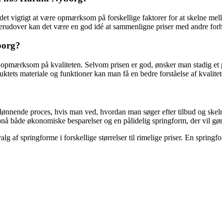
 det vigtigt at være opmærksom på forskellige faktorer for at skelne me
 Derudover kan det være en god idé at sammenligne priser med andre forhan
borg?
opmærksom på kvaliteten. Selvom prisen er god, ønsker man stadig et pr
tets materiale og funktioner kan man få en bedre forståelse af kvalitet
lønnende proces, hvis man ved, hvordan man søger efter tilbud og skel
både økonomiske besparelser og en pålidelig springform, der vil gøre
g af springforme i forskellige størrelser til rimelige priser. En springf