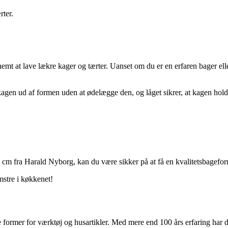
rter.
nemt at lave lækre kager og tærter. Uanset om du er en erfaren bager e
agen ud af formen uden at ødelægge den, og låget sikrer, at kagen hold
m fra Harald Nyborg, kan du være sikker på at få en kvalitetsbageform,
mstre i køkkenet!
ge former for værktøj og husartikler. Med mere end 100 års erfaring ha