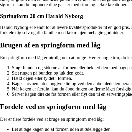
størrelse kan du imponere dine gæster med store og lækre kreationer.
Springform 20 cm Harald Nyborg
Harald Nyborg er kendt for at levere kvalitetsprodukter til en god pris. 
forkæle dig selv og din familie med lækre hjemmebagte godbidder.
Brugen af en springform med låg
En springform med låg er utrolig nem at bruge. Her er nogle trin, du ka
Smør bunden og siderne af formen eller beklæd den med bagepap
Sæt ringen på bunden og luk den godt.
Hæld dejen eller fyldet i formen.
Bages i ovnen i den angivne tid og ved den anbefalede temperatu
Når kagen er færdig, kan du åbne ringen og fjerne låget forsigtigt
Server kagen direkte fra formen eller flyt den til en serveringspla
Fordele ved en springform med låg
Der er flere fordele ved at bruge en springform med låg:
Let at tage kagen ud af formen uden at ødelægge den.