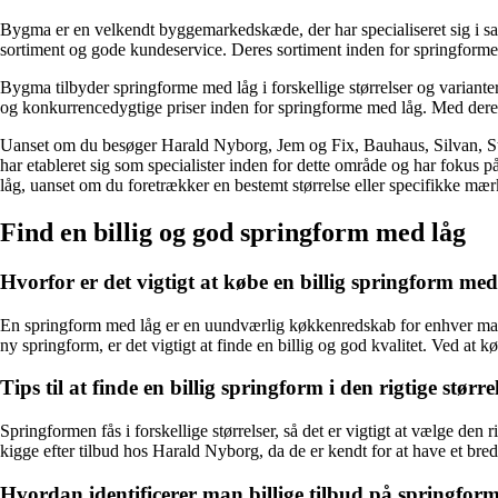
Bygma er en velkendt byggemarkedskæde, der har specialiseret sig i s
sortiment og gode kundeservice. Deres sortiment inden for springforme
Bygma tilbyder springforme med låg i forskellige størrelser og varian
og konkurrencedygtige priser inden for springforme med låg. Med deres
Uanset om du besøger Harald Nyborg, Jem og Fix, Bauhaus, Silvan, Sta
har etableret sig som specialister inden for dette område og har fokus p
låg, uanset om du foretrækker en bestemt størrelse eller specifikke mæ
Find en billig og god springform med låg
Hvorfor er det vigtigt at købe en billig springform med
En springform med låg er en uundværlig køkkenredskab for enhver madel
ny springform, er det vigtigt at finde en billig og god kvalitet. Ved at 
Tips til at finde en billig springform i den rigtige større
Springformen fås i forskellige størrelser, så det er vigtigt at vælge den
kigge efter tilbud hos Harald Nyborg, da de er kendt for at have et bredt
Hvordan identificerer man billige tilbud på springfo