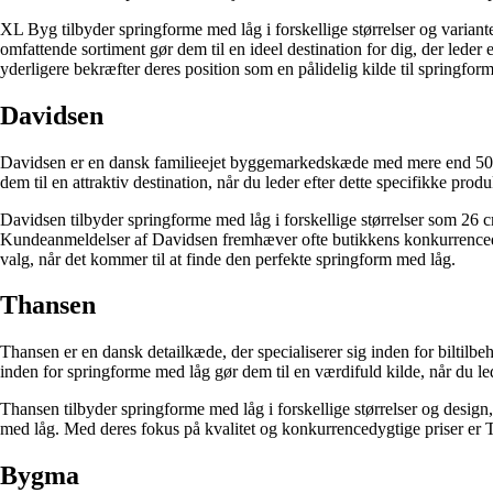
XL Byg tilbyder springforme med låg i forskellige størrelser og varian
omfattende sortiment gør dem til en ideel destination for dig, der led
yderligere bekræfter deres position som en pålidelig kilde til springfor
Davidsen
Davidsen er en dansk familieejet byggemarkedskæde med mere end 50 år
dem til en attraktiv destination, når du leder efter dette specifikke produ
Davidsen tilbyder springforme med låg i forskellige størrelser som 26 c
Kundeanmeldelser af Davidsen fremhæver ofte butikkens konkurrencedyg
valg, når det kommer til at finde den perfekte springform med låg.
Thansen
Thansen er en dansk detailkæde, der specialiserer sig inden for biltil
inden for springforme med låg gør dem til en værdifuld kilde, når du led
Thansen tilbyder springforme med låg i forskellige størrelser og desi
med låg. Med deres fokus på kvalitet og konkurrencedygtige priser er Th
Bygma