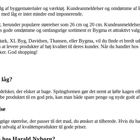
alg af byggematerialer og værktøj. Kundeanmeldelser og omdømme af By
 med låg er intet mindre end imponerende.
ter, herunder populære størrelser som 26 cm og 20 cm. Kundeanmeldelse
 gode omdømme og omfangsrige sortiment er Bygma et attraktivt valg fo
rk, XL Byg, Davidsen, Thansen, eller Bygma, vil du finde et bredt udv
å at levere produkter af høj kvalitet til deres kunder. Når du handler ho
rker. God shopping!
 låg?
sker, der elsker at bage. Springformen gør det nemt at løfte kagen ell
købe produktet til en god pris, kan man både spare penge og nyde godt af 
lse
 rigtige størrelse, der passer til det mad, du ønsker at tilberede. Hvis d
 udvalg af kvalitetsprodukter til gode priser.
rm hos Harald Nyborg?