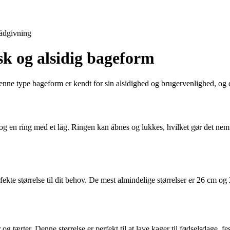
ådgivning
k og alsidig bageform
 type bageform er kendt for sin alsidighed og brugervenlighed, og den e
og en ring med et låg. Ringen kan åbnes og lukkes, hvilket gør det nem
erfekte størrelse til dit behov. De mest almindelige størrelser er 26 c
g tærter. Denne størrelse er perfekt til at lave kager til fødselsdage, fe