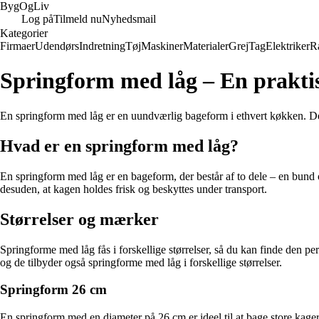
Byg
Og
Liv
Log på
Tilmeld nu
Nyhedsmail
Kategorier
Firmaer
Udendørs
Indretning
Tøj
Maskiner
Materialer
Grej
Tag
Elektriker
R
Springform med låg – En praktis
En springform med låg er en uundværlig bageform i ethvert køkken. Denne
Hvad er en springform med låg?
En springform med låg er en bageform, der består af to dele – en bund 
desuden, at kagen holdes frisk og beskyttes under transport.
Størrelser og mærker
Springforme med låg fås i forskellige størrelser, så du kan finde den p
og de tilbyder også springforme med låg i forskellige størrelser.
Springform 26 cm
En springform med en diameter på 26 cm er ideel til at bage store kager o