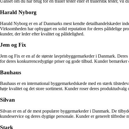
Uanset om du har brug for en trailer tester eller et trailerstik tester, v
Harald Nyborg
Harald Nyborg er en af Danmarks mest kendte detailhandelskæder inden for
Virksomheden har opbygget en solid reputation for deres pålidelige pr
kunder, der leder efter kvalitet og pålidelighed.
Jem og Fix
Jem og Fix er en af de største lavprisbyggemarkeder i Danmark. Deres sor
for deres konkurrencedygtige priser og gode tilbud. Kunder bemærker og
Bauhaus
Bauhaus er en international byggemarkedskæde med en stærk tilstedeværels
høje kvalitet og det store sortiment. Kunder roser deres produktudvalg 
Silvan
Silvan er en af de mest populære byggemarkeder i Danmark. De tilbyder ogs
kundeservice og deres dygtige personale. Kunder er generelt tilfredse 
Stark