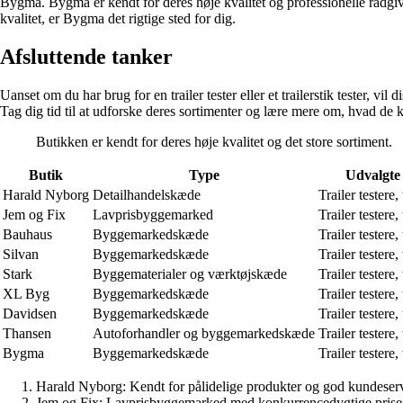
Bygma. Bygma er kendt for deres høje kvalitet og professionelle rådgi
kvalitet, er Bygma det rigtige sted for dig.
Afsluttende tanker
Uanset om du har brug for en trailer tester eller et trailerstik tester, v
Tag dig tid til at udforske deres sortimenter og lære mere om, hvad de ka
Butikken er kendt for deres høje kvalitet og det store sortiment.
Butik
Type
Udvalgte
Harald Nyborg
Detailhandelskæde
Trailer testere, 
Jem og Fix
Lavprisbyggemarked
Trailer testere, 
Bauhaus
Byggemarkedskæde
Trailer testere, 
Silvan
Byggemarkedskæde
Trailer testere, 
Stark
Byggematerialer og værktøjskæde
Trailer testere, 
XL Byg
Byggemarkedskæde
Trailer testere, 
Davidsen
Byggemarkedskæde
Trailer testere, 
Thansen
Autoforhandler og byggemarkedskæde
Trailer testere, 
Bygma
Byggemarkedskæde
Trailer testere, 
Harald Nyborg: Kendt for pålidelige produkter og god kundeserv
Jem og Fix: Lavprisbyggemarked med konkurrencedygtige prise