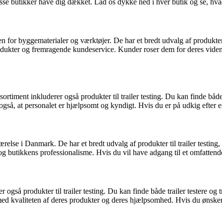
il disse butikker have dig dækket. Lad os dykke ned i hver butik og se, hva
 byggematerialer og værktøjer. De har et bredt udvalg af produkter til tr
odukter og fremragende kundeservice. Kunder roser dem for deres viden 
timent inkluderer også produkter til trailer testing. Du kan finde både t
så, at personalet er hjælpsomt og kyndigt. Hvis du er på udkig efter en
e i Danmark. De har et bredt udvalg af produkter til trailer testing, her
og butikkens professionalisme. Hvis du vil have adgang til et omfattend
å produkter til trailer testing. Du kan finde både trailer testere og tra
med kvaliteten af deres produkter og deres hjælpsomhed. Hvis du ønsker