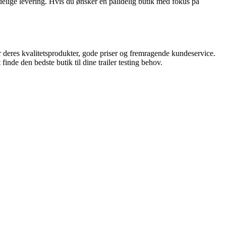
elige levering. Hvis du ønsker en pålidelig butik med fokus på
 for deres kvalitetsprodukter, gode priser og fremragende kundeservice.
inde den bedste butik til dine trailer testing behov.