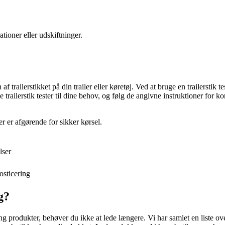
ioner eller udskiftninger.
n af trailerstikket på din trailer eller køretøj. Ved at bruge en trailersti
trailerstik tester til dine behov, og følg de angivne instruktioner for ko
r er afgørende for sikker kørsel.
lser
osticering
g?
sting produkter, behøver du ikke at lede længere. Vi har samlet en liste ov