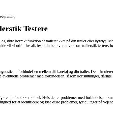
ådgivning
lerstik Testere
 og sikre korrekt funktion af trailerstikket på din trailer eller køretøj. M
ide vil vi udforske alt, hvad du behøver at vide om trailerstik testere, 
g diagnosticere forbindelsen mellem dit køretøj og din trailer. Den simuler
tte eventuelle problemer med forbindelsen, såsom kortslutninger, dårlige 
gørende for sikker kørsel. Hvis der er problemer med forbindelsen, kan det
mulighed for at identificere og løse disse problemer, før du tager på vejen