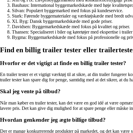
Bauhaus: International byggemarkedskæde med høje kvalitetspro
Silvan: Populært byggemarked med fokus på kundeservice.
Stark: Førende byggematerialer og værktøjskæde med bredt udva
XL Byg: Dansk byggemarkedskæde med gode priser.
Davidsen: Byggemarkedskæde med fokus på kvalitet og priser.
Thansen: Specialiseret i biler og køretøjer med ekspertise i trailer 
Bygma: Byggemarkedskæde med fokus på professionelle og priv
Find en billig trailer tester eller trailertest
Hvorfor er det vigtigt at finde en billig trailer tester?
En trailer tester er et vigtigt værktøj til at sikre, at din trailer fungerer
trailer tester kan spare dig for penge, samtidig med at det sikrer, at du har 
Skal jeg vente på tilbud?
Når man køber en trailer tester, kan det være en god idé at være opmærks
lavere pris. Det kan give dig mulighed for at spare penge eller måske inv
Hvordan genkender jeg ægte billige tilbud?
Der er mange konkurrerende produkter på markedet, og det kan være svært 