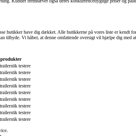
vning. Kunder fremhæver også deres konkurrencedygtige priser og pålid
il disse butikker have dig dækket. Alle butikkerne på vores liste er kendt
n tilbyde. Vi håber, at denne omfattende oversigt vil hjælpe dig med at f
 produkter
trailerstik testere
trailerstik testere
trailerstik testere
trailerstik testere
trailerstik testere
trailerstik testere
trailerstik testere
trailerstik testere
trailerstik testere
ice.
r.