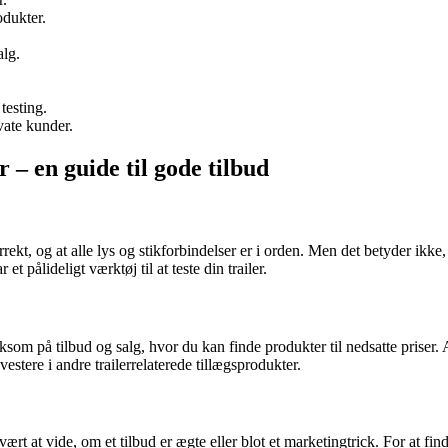
dukter.
lg.
testing.
ate kunder.
er – en guide til gode tilbud
 korrekt, og at alle lys og stikforbindelser er i orden. Men det betyder ikke
et pålideligt værktøj til at teste din trailer.
om på tilbud og salg, hvor du kan finde produkter til nedsatte priser. A
estere i andre trailerrelaterede tillægsprodukter.
at vide, om et tilbud er ægte eller blot et marketingtrick. For at finde 