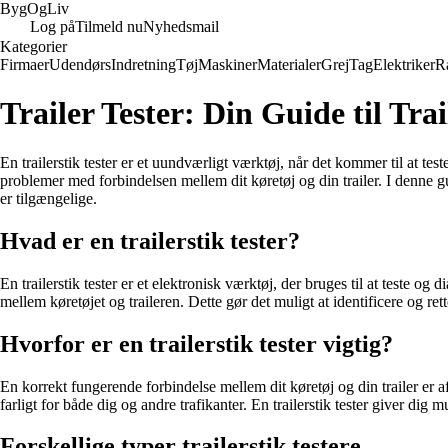
Byg
Og
Liv
Log på
Tilmeld nu
Nyhedsmail
Kategorier
Firmaer
Udendørs
Indretning
Tøj
Maskiner
Materialer
Grej
Tag
Elektriker
R
Trailer Tester: Din Guide til Trai
En trailerstik tester er et uundværligt værktøj, når det kommer til at teste
problemer med forbindelsen mellem dit køretøj og din trailer. I denne gu
er tilgængelige.
Hvad er en trailerstik tester?
En trailerstik tester er et elektronisk værktøj, der bruges til at teste o
mellem køretøjet og traileren. Dette gør det muligt at identificere og re
Hvorfor er en trailerstik tester vigtig?
En korrekt fungerende forbindelse mellem dit køretøj og din trailer er af
farligt for både dig og andre trafikanter. En trailerstik tester giver dig 
Forskellige typer trailerstik testere